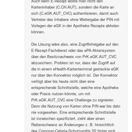
Auch beim E-Rezept wollte man nicht den
Karteninhaber (C.CH.AUT), sondern die Karte an
sich (C.eGK.AUT_CVC) authentisieren, damit auch
Vertreter des Inhabers ohne Weitergabe der PIN mit
Vorlegen der eGK in der Apotheke Rezepte abholen
können.
Die Lösung wäre also, eine Zugriffsfreigabe auf den
E-Rezept-Fachdienst oder das ePA-Aktensystem
über den Besitznachweis von PrK.eGK.AUT_CVC
abzusichern. Problem ist nur, dass der Zugriff auf
die in einem eHealth-Kartenterminal gesteckte eGK
nur über den Konnektor möglich ist. Der Konnektor
verfügt aber bis heute nicht über eine
entsprechende Schnittstelle, welche eine Apotheke
oder Praxis nutzen könnte, um mit
PrK.eGK.AUT_CVC eine Challenge zu signieren.
Denn die Nutzung von Karten ohne PIN war bis dato
nie vorgesehen. Eine entsprechende Schnittstelle
ist inzwischen spezifiziert, zieht aber einen
Rattenschwanz an Änderungen z. B. hinsichtlich
des Common-Criteria-Schutzprofils [5] hinter sich