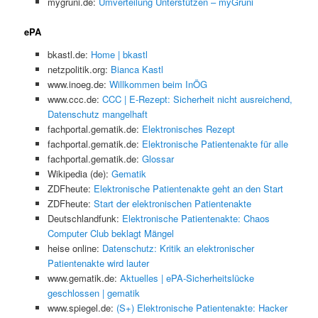
mygruni.de:
Umverteilung Unterstützen – myGruni
ePA
bkastl.de:
Home | bkastl
netzpolitik.org:
Bianca Kastl
www.inoeg.de:
Willkommen beim InÖG
www.ccc.de:
CCC | E-Rezept: Sicherheit nicht ausreichend,
Datenschutz mangelhaft
fachportal.gematik.de:
Elektronisches Rezept
fachportal.gematik.de:
Elektronische Patientenakte für alle
fachportal.gematik.de:
Glossar
Wikipedia (de):
Gematik
ZDFheute:
Elektronische Patientenakte geht an den Start
ZDFheute:
Start der elektronischen Patientenakte
Deutschlandfunk:
Elektronische Patientenakte: Chaos
Computer Club beklagt Mängel
heise online:
Datenschutz: Kritik an elektronischer
Patientenakte wird lauter
www.gematik.de:
Aktuelles | ePA-Sicherheitslücke
geschlossen | gematik
www.spiegel.de:
(S+) Elektronische Patientenakte: Hacker