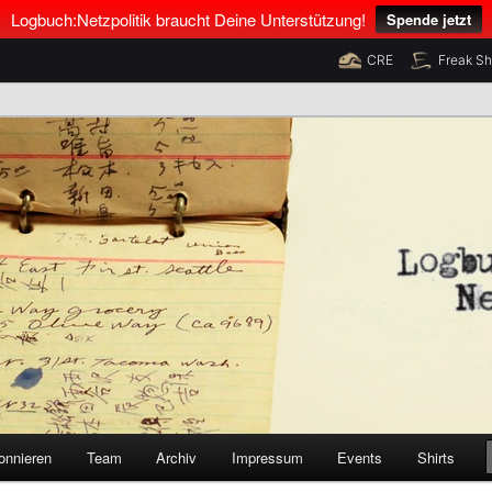
Logbuch:Netzpolitik braucht Deine Unterstützung!
Spende jetzt
CRE
Freak S
nus Neumann und Tim Pritlove
olitik
onnieren
Team
Archiv
Impressum
Events
Shirts