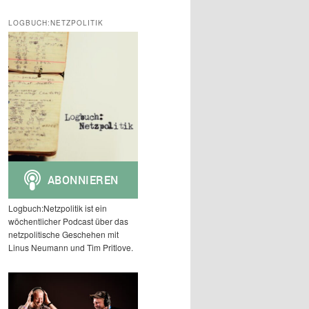
c
h
LOGBUCH:NETZPOLITIK
e
n
Logbuch:Netzpolitik ist ein
wöchentlicher Podcast über das
netzpolitische Geschehen mit
Linus Neumann und Tim Pritlove.