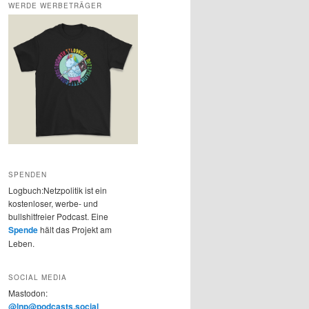
WERDE WERBETRÄGER
SPENDEN
Logbuch:Netzpolitik ist ein
kostenloser, werbe- und
bullshitfreier Podcast. Eine
Spende
hält das Projekt am
Leben.
SOCIAL MEDIA
Mastodon:
@lnp@podcasts.social