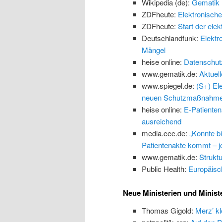
Wikipedia (de):
Gematik
ZDFheute:
Elektronische
ZDFheute:
Start der ele
Deutschlandfunk:
Elektr
Mängel
heise online:
Datenschutz:
www.gematik.de:
Aktuel
www.spiegel.de:
(S+) El
neuen Schutzmaßnahm
heise online:
E-Patienten
ausreichend
media.ccc.de:
„Konnte b
Patientenakte kommt – jet
www.gematik.de:
Struktu
Public Health:
Europäisc
Neue Ministerien und Minist
Thomas Gigold:
Merz’ kl