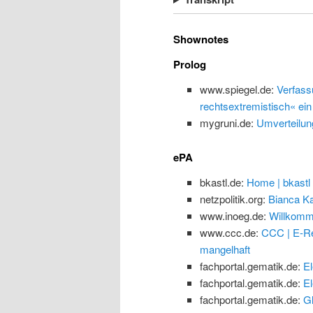
Shownotes
Prolog
www.spiegel.de:
Verfass
rechtsextremistisch« ein
mygruni.de:
Umverteilun
ePA
bkastl.de:
Home | bkastl
netzpolitik.org:
Bianca Ka
www.inoeg.de:
Willkomm
www.ccc.de:
CCC | E-Re
mangelhaft
fachportal.gematik.de:
El
fachportal.gematik.de:
El
fachportal.gematik.de:
G