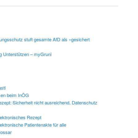
ungsschutz stuft gesamte AfD als »gesichert
g Unterstützen – myGruni
stl
en beim InÖG
zept: Sicherheit nicht ausreichend, Datenschutz
ektronisches Rezept
ektronische Patientenakte für alle
lossar