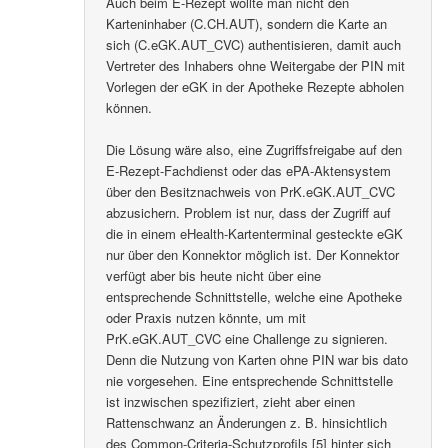
Auch beim E-Rezept wollte man nicht den
Karteninhaber (C.CH.AUT), sondern die Karte an
sich (C.eGK.AUT_CVC) authentisieren, damit auch
Vertreter des Inhabers ohne Weitergabe der PIN mit
Vorlegen der eGK in der Apotheke Rezepte abholen
können.
Die Lösung wäre also, eine Zugriffsfreigabe auf den
E-Rezept-Fachdienst oder das ePA-Aktensystem
über den Besitznachweis von PrK.eGK.AUT_CVC
abzusichern. Problem ist nur, dass der Zugriff auf
die in einem eHealth-Kartenterminal gesteckte eGK
nur über den Konnektor möglich ist. Der Konnektor
verfügt aber bis heute nicht über eine
entsprechende Schnittstelle, welche eine Apotheke
oder Praxis nutzen könnte, um mit
PrK.eGK.AUT_CVC eine Challenge zu signieren.
Denn die Nutzung von Karten ohne PIN war bis dato
nie vorgesehen. Eine entsprechende Schnittstelle
ist inzwischen spezifiziert, zieht aber einen
Rattenschwanz an Änderungen z. B. hinsichtlich
des Common-Criteria-Schutzprofils [5] hinter sich