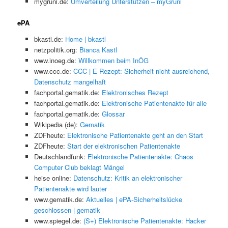
mygruni.de:
Umverteilung Unterstützen – myGruni
ePA
bkastl.de:
Home | bkastl
netzpolitik.org:
Bianca Kastl
www.inoeg.de:
Willkommen beim InÖG
www.ccc.de:
CCC | E-Rezept: Sicherheit nicht ausreichend,
Datenschutz mangelhaft
fachportal.gematik.de:
Elektronisches Rezept
fachportal.gematik.de:
Elektronische Patientenakte für alle
fachportal.gematik.de:
Glossar
Wikipedia (de):
Gematik
ZDFheute:
Elektronische Patientenakte geht an den Start
ZDFheute:
Start der elektronischen Patientenakte
Deutschlandfunk:
Elektronische Patientenakte: Chaos
Computer Club beklagt Mängel
heise online:
Datenschutz: Kritik an elektronischer
Patientenakte wird lauter
www.gematik.de:
Aktuelles | ePA-Sicherheitslücke
geschlossen | gematik
www.spiegel.de:
(S+) Elektronische Patientenakte: Hacker