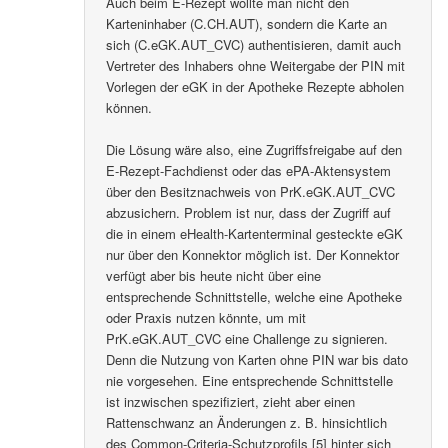
Auch beim E-Rezept wollte man nicht den
Karteninhaber (C.CH.AUT), sondern die Karte an
sich (C.eGK.AUT_CVC) authentisieren, damit auch
Vertreter des Inhabers ohne Weitergabe der PIN mit
Vorlegen der eGK in der Apotheke Rezepte abholen
können.
Die Lösung wäre also, eine Zugriffsfreigabe auf den
E-Rezept-Fachdienst oder das ePA-Aktensystem
über den Besitznachweis von PrK.eGK.AUT_CVC
abzusichern. Problem ist nur, dass der Zugriff auf
die in einem eHealth-Kartenterminal gesteckte eGK
nur über den Konnektor möglich ist. Der Konnektor
verfügt aber bis heute nicht über eine
entsprechende Schnittstelle, welche eine Apotheke
oder Praxis nutzen könnte, um mit
PrK.eGK.AUT_CVC eine Challenge zu signieren.
Denn die Nutzung von Karten ohne PIN war bis dato
nie vorgesehen. Eine entsprechende Schnittstelle
ist inzwischen spezifiziert, zieht aber einen
Rattenschwanz an Änderungen z. B. hinsichtlich
des Common-Criteria-Schutzprofils [5] hinter sich