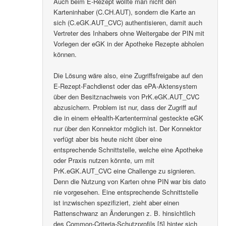
Auch beim E-Rezept wollte man nicht den
Karteninhaber (C.CH.AUT), sondern die Karte an
sich (C.eGK.AUT_CVC) authentisieren, damit auch
Vertreter des Inhabers ohne Weitergabe der PIN mit
Vorlegen der eGK in der Apotheke Rezepte abholen
können.
Die Lösung wäre also, eine Zugriffsfreigabe auf den
E-Rezept-Fachdienst oder das ePA-Aktensystem
über den Besitznachweis von PrK.eGK.AUT_CVC
abzusichern. Problem ist nur, dass der Zugriff auf
die in einem eHealth-Kartenterminal gesteckte eGK
nur über den Konnektor möglich ist. Der Konnektor
verfügt aber bis heute nicht über eine
entsprechende Schnittstelle, welche eine Apotheke
oder Praxis nutzen könnte, um mit
PrK.eGK.AUT_CVC eine Challenge zu signieren.
Denn die Nutzung von Karten ohne PIN war bis dato
nie vorgesehen. Eine entsprechende Schnittstelle
ist inzwischen spezifiziert, zieht aber einen
Rattenschwanz an Änderungen z. B. hinsichtlich
des Common-Criteria-Schutzprofils [5] hinter sich