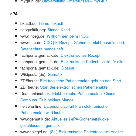
mygruni.de:
Umverteilung Unterstützen – myGruni
ePA
bkastl.de:
Home | bkastl
netzpolitik.org:
Bianca Kastl
www.inoeg.de:
Willkommen beim InÖG
www.ccc.de:
CCC | E-Rezept: Sicherheit nicht ausreichend,
Datenschutz mangelhaft
fachportal.gematik.de:
Elektronisches Rezept
fachportal.gematik.de:
Elektronische Patientenakte für alle
fachportal.gematik.de:
Glossar
Wikipedia (de):
Gematik
ZDFheute:
Elektronische Patientenakte geht an den Start
ZDFheute:
Start der elektronischen Patientenakte
Deutschlandfunk:
Elektronische Patientenakte: Chaos
Computer Club beklagt Mängel
heise online:
Datenschutz: Kritik an elektronischer
Patientenakte wird lauter
www.gematik.de:
Aktuelles | ePA-Sicherheitslücke
geschlossen | gematik
www.spiegel.de:
(S+) Elektronische Patientenakte: Hacker