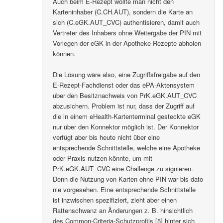
Auch beim E-Rezept wollte man nicht den
Karteninhaber (C.CH.AUT), sondern die Karte an
sich (C.eGK.AUT_CVC) authentisieren, damit auch
Vertreter des Inhabers ohne Weitergabe der PIN mit
Vorlegen der eGK in der Apotheke Rezepte abholen
können.
Die Lösung wäre also, eine Zugriffsfreigabe auf den
E-Rezept-Fachdienst oder das ePA-Aktensystem
über den Besitznachweis von PrK.eGK.AUT_CVC
abzusichern. Problem ist nur, dass der Zugriff auf
die in einem eHealth-Kartenterminal gesteckte eGK
nur über den Konnektor möglich ist. Der Konnektor
verfügt aber bis heute nicht über eine
entsprechende Schnittstelle, welche eine Apotheke
oder Praxis nutzen könnte, um mit
PrK.eGK.AUT_CVC eine Challenge zu signieren.
Denn die Nutzung von Karten ohne PIN war bis dato
nie vorgesehen. Eine entsprechende Schnittstelle
ist inzwischen spezifiziert, zieht aber einen
Rattenschwanz an Änderungen z. B. hinsichtlich
des Common-Criteria-Schutzprofils [5] hinter sich