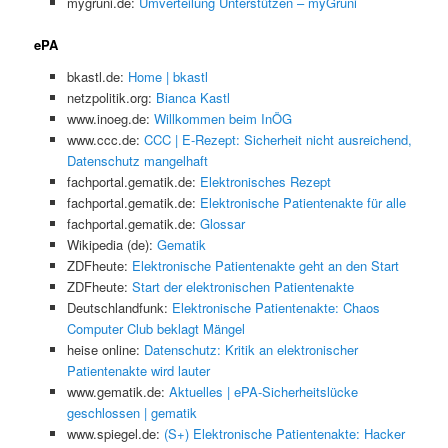
mygruni.de:
Umverteilung Unterstützen – myGruni
ePA
bkastl.de:
Home | bkastl
netzpolitik.org:
Bianca Kastl
www.inoeg.de:
Willkommen beim InÖG
www.ccc.de:
CCC | E-Rezept: Sicherheit nicht ausreichend,
Datenschutz mangelhaft
fachportal.gematik.de:
Elektronisches Rezept
fachportal.gematik.de:
Elektronische Patientenakte für alle
fachportal.gematik.de:
Glossar
Wikipedia (de):
Gematik
ZDFheute:
Elektronische Patientenakte geht an den Start
ZDFheute:
Start der elektronischen Patientenakte
Deutschlandfunk:
Elektronische Patientenakte: Chaos
Computer Club beklagt Mängel
heise online:
Datenschutz: Kritik an elektronischer
Patientenakte wird lauter
www.gematik.de:
Aktuelles | ePA-Sicherheitslücke
geschlossen | gematik
www.spiegel.de:
(S+) Elektronische Patientenakte: Hacker