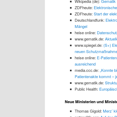
Wikipedia (de):
Gematik
ZDFheute:
Elektronische
ZDFheute:
Start der ele
Deutschlandfunk:
Elektr
Mängel
heise online:
Datenschutz:
www.gematik.de:
Aktuel
www.spiegel.de:
(S+) El
neuen Schutzmaßnahm
heise online:
E-Patienten
ausreichend
media.ccc.de:
„Konnte b
Patientenakte kommt – jet
www.gematik.de:
Struktu
Public Health:
Europäisc
Neue Ministerien und Minist
Thomas Gigold:
Merz’ kl