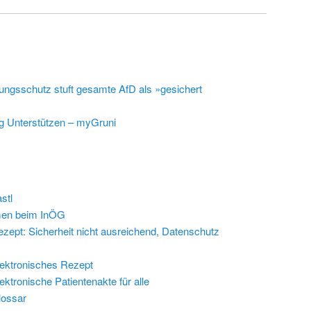
ungsschutz stuft gesamte AfD als »gesichert
g Unterstützen – myGruni
stl
en beim InÖG
zept: Sicherheit nicht ausreichend, Datenschutz
ektronisches Rezept
ektronische Patientenakte für alle
lossar