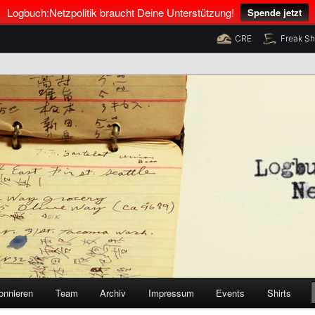
Logbuch:Netzpolitik braucht Deine Unterstützung!
Spende jetzt
CRE
Freak S
nus Neumann und Tim Pritlove
olitik
onnieren
Team
Archiv
Impressum
Events
Shirts