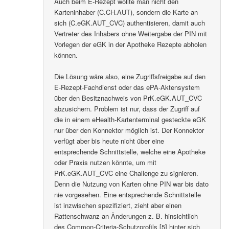
Auch beim E-Rezept wollte man nicht den
Karteninhaber (C.CH.AUT), sondern die Karte an
sich (C.eGK.AUT_CVC) authentisieren, damit auch
Vertreter des Inhabers ohne Weitergabe der PIN mit
Vorlegen der eGK in der Apotheke Rezepte abholen
können.
Die Lösung wäre also, eine Zugriffsfreigabe auf den
E-Rezept-Fachdienst oder das ePA-Aktensystem
über den Besitznachweis von PrK.eGK.AUT_CVC
abzusichern. Problem ist nur, dass der Zugriff auf
die in einem eHealth-Kartenterminal gesteckte eGK
nur über den Konnektor möglich ist. Der Konnektor
verfügt aber bis heute nicht über eine
entsprechende Schnittstelle, welche eine Apotheke
oder Praxis nutzen könnte, um mit
PrK.eGK.AUT_CVC eine Challenge zu signieren.
Denn die Nutzung von Karten ohne PIN war bis dato
nie vorgesehen. Eine entsprechende Schnittstelle
ist inzwischen spezifiziert, zieht aber einen
Rattenschwanz an Änderungen z. B. hinsichtlich
des Common-Criteria-Schutzprofils [5] hinter sich