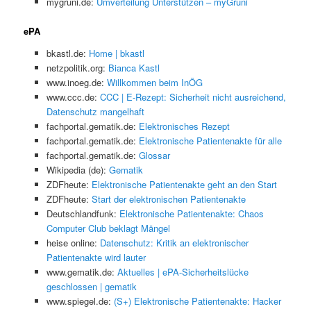
mygruni.de:
Umverteilung Unterstützen – myGruni
ePA
bkastl.de:
Home | bkastl
netzpolitik.org:
Bianca Kastl
www.inoeg.de:
Willkommen beim InÖG
www.ccc.de:
CCC | E-Rezept: Sicherheit nicht ausreichend,
Datenschutz mangelhaft
fachportal.gematik.de:
Elektronisches Rezept
fachportal.gematik.de:
Elektronische Patientenakte für alle
fachportal.gematik.de:
Glossar
Wikipedia (de):
Gematik
ZDFheute:
Elektronische Patientenakte geht an den Start
ZDFheute:
Start der elektronischen Patientenakte
Deutschlandfunk:
Elektronische Patientenakte: Chaos
Computer Club beklagt Mängel
heise online:
Datenschutz: Kritik an elektronischer
Patientenakte wird lauter
www.gematik.de:
Aktuelles | ePA-Sicherheitslücke
geschlossen | gematik
www.spiegel.de:
(S+) Elektronische Patientenakte: Hacker