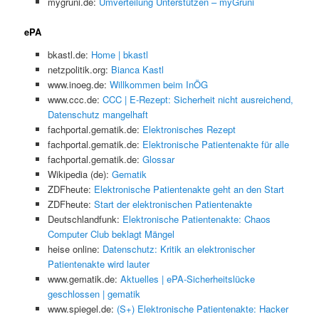
mygruni.de:
Umverteilung Unterstützen – myGruni
ePA
bkastl.de:
Home | bkastl
netzpolitik.org:
Bianca Kastl
www.inoeg.de:
Willkommen beim InÖG
www.ccc.de:
CCC | E-Rezept: Sicherheit nicht ausreichend,
Datenschutz mangelhaft
fachportal.gematik.de:
Elektronisches Rezept
fachportal.gematik.de:
Elektronische Patientenakte für alle
fachportal.gematik.de:
Glossar
Wikipedia (de):
Gematik
ZDFheute:
Elektronische Patientenakte geht an den Start
ZDFheute:
Start der elektronischen Patientenakte
Deutschlandfunk:
Elektronische Patientenakte: Chaos
Computer Club beklagt Mängel
heise online:
Datenschutz: Kritik an elektronischer
Patientenakte wird lauter
www.gematik.de:
Aktuelles | ePA-Sicherheitslücke
geschlossen | gematik
www.spiegel.de:
(S+) Elektronische Patientenakte: Hacker