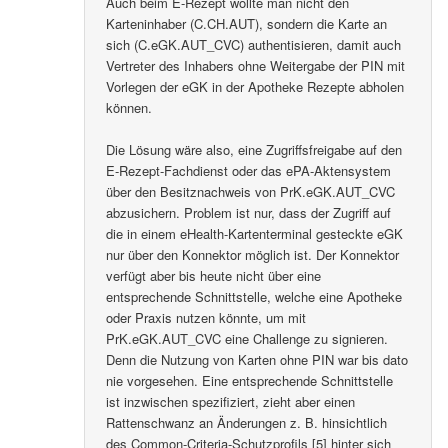
Auch beim E-Rezept wollte man nicht den
Karteninhaber (C.CH.AUT), sondern die Karte an
sich (C.eGK.AUT_CVC) authentisieren, damit auch
Vertreter des Inhabers ohne Weitergabe der PIN mit
Vorlegen der eGK in der Apotheke Rezepte abholen
können.
Die Lösung wäre also, eine Zugriffsfreigabe auf den
E-Rezept-Fachdienst oder das ePA-Aktensystem
über den Besitznachweis von PrK.eGK.AUT_CVC
abzusichern. Problem ist nur, dass der Zugriff auf
die in einem eHealth-Kartenterminal gesteckte eGK
nur über den Konnektor möglich ist. Der Konnektor
verfügt aber bis heute nicht über eine
entsprechende Schnittstelle, welche eine Apotheke
oder Praxis nutzen könnte, um mit
PrK.eGK.AUT_CVC eine Challenge zu signieren.
Denn die Nutzung von Karten ohne PIN war bis dato
nie vorgesehen. Eine entsprechende Schnittstelle
ist inzwischen spezifiziert, zieht aber einen
Rattenschwanz an Änderungen z. B. hinsichtlich
des Common-Criteria-Schutzprofils [5] hinter sich