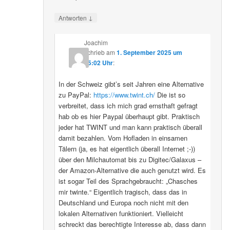
↓
Antworten
Joachim
schrieb
am
1. September 2025 um
15:02 Uhr
:
In der Schweiz gibt’s seit Jahren eine Alternative
zu PayPal:
https://www.twint.ch/
Die ist so
verbreitet, dass ich mich grad ernsthaft gefragt
hab ob es hier Paypal überhaupt gibt. Praktisch
jeder hat TWINT und man kann praktisch überall
damit bezahlen. Vom Hofladen in einsamen
Tälern (ja, es hat eigentlich überall Internet ;-))
über den Milchautomat bis zu Digitec/Galaxus –
der Amazon-Alternative die auch genutzt wird. Es
ist sogar Teil des Sprachgebraucht: „Chasches
mir twinte.“ Eigentlich tragisch, dass das in
Deutschland und Europa noch nicht mit den
lokalen Alternativen funktioniert. Vielleicht
schreckt das berechtigte Interesse ab, dass dann