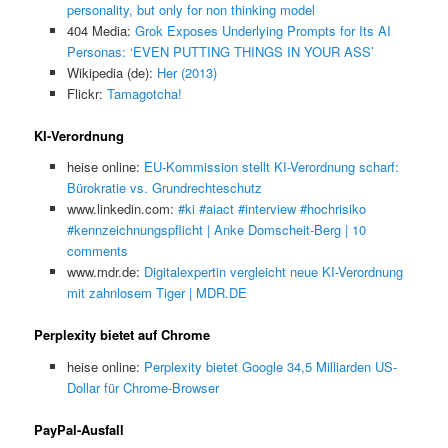
personality, but only for non thinking model
404 Media:
Grok Exposes Underlying Prompts for Its AI
Personas: ‘EVEN PUTTING THINGS IN YOUR ASS’
Wikipedia (de):
Her (2013)
Flickr:
Tamagotcha!
KI-Verordnung
heise online:
EU-Kommission stellt KI-Verordnung scharf:
Bürokratie vs. Grundrechteschutz
www.linkedin.com:
#ki #aiact #interview #hochrisiko
#kennzeichnungspflicht | Anke Domscheit-Berg | 10
comments
www.mdr.de:
Digitalexpertin vergleicht neue KI-Verordnung
mit zahnlosem Tiger | MDR.DE
Perplexity bietet auf Chrome
heise online:
Perplexity bietet Google 34,5 Milliarden US-
Dollar für Chrome-Browser
PayPal-Ausfall