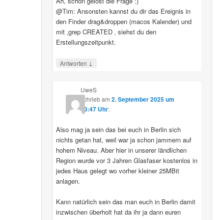
Ah, schon gelöst die Frage :)
@Tim: Ansonsten kannst du dir das Ereignis in
den Finder drag&droppen (macos Kalender) und
mit ‚grep CREATED ‚ siehst du den
Erstellungszeitpunkt.
↓
Antworten
UweS
schrieb
am
2. September 2025 um
13:47 Uhr
:
Also mag ja sein das bei euch in Berlin sich
nichts getan hat, weil war ja schon jammern auf
hohem Niveau. Aber hier in unserer ländlichen
Region wurde vor 3 Jahren Glasfaser kostenlos in
jedes Haus gelegt wo vorher kleiner 25MBit
anlagen.
Kann natürlich sein das man euch in Berlin damit
inzwischen überholt hat da ihr ja dann euren