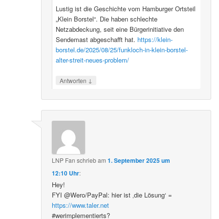
Lustig ist die Geschichte vom Hamburger Ortsteil
„Klein Borstel“. Die haben schlechte
Netzabdeckung, seit eine Bürgerinitiative den
Sendemast abgeschafft hat.
https://klein-
borstel.de/2025/08/25/funkloch-in-klein-borstel-
alter-streit-neues-problem/
↓
Antworten
LNP Fan
schrieb
am
1. September 2025 um
12:10 Uhr
:
Hey!
FYI @Wero/PayPal: hier ist ‚die Lösung‘ =
https://www.taler.net
#werimplementierts?