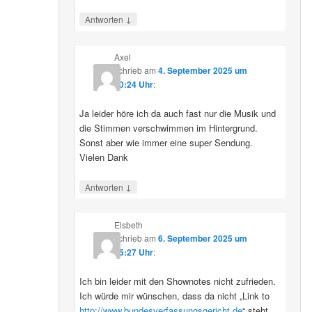
↓
Antworten
Axel
schrieb
am
4. September 2025 um
10:24 Uhr
:
Ja leider höre ich da auch fast nur die Musik und
die Stimmen verschwimmen im Hintergrund.
Sonst aber wie immer eine super Sendung.
Vielen Dank
↓
Antworten
Elsbeth
schrieb
am
6. September 2025 um
15:27 Uhr
:
Ich bin leider mit den Shownotes nicht zufrieden.
Ich würde mir wünschen, dass da nicht „Link to
http://www.bundesverfassungsgericht.de
“ steht,