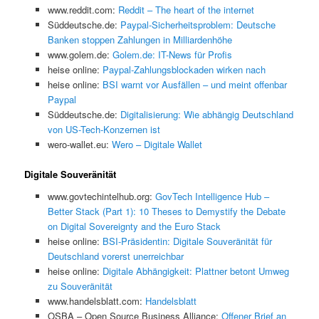
www.reddit.com:
Reddit – The heart of the internet
Süddeutsche.de:
Paypal-Sicherheitsproblem: Deutsche
Banken stoppen Zahlungen in Milliardenhöhe
www.golem.de:
Golem.de: IT-News für Profis
heise online:
Paypal-Zahlungsblockaden wirken nach
heise online:
BSI warnt vor Ausfällen – und meint offenbar
Paypal
Süddeutsche.de:
Digitalisierung: Wie abhängig Deutschland
von US-Tech-Konzernen ist
wero-wallet.eu:
Wero – Digitale Wallet
Digitale Souveränität
www.govtechintelhub.org:
GovTech Intelligence Hub –
Better Stack (Part 1): 10 Theses to Demystify the Debate
on Digital Sovereignty and the Euro Stack
heise online:
BSI-Präsidentin: Digitale Souveränität für
Deutschland vorerst unerreichbar
heise online:
Digitale Abhängigkeit: Plattner betont Umweg
zu Souveränität
www.handelsblatt.com:
Handelsblatt
OSBA – Open Source Business Alliance:
Offener Brief an