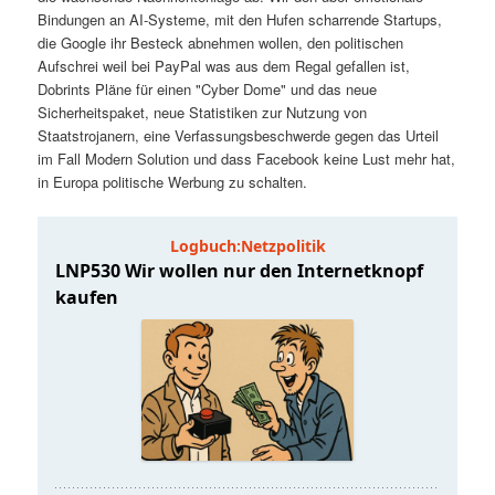
t
a
Bindungen an AI-Systeme, mit den Hufen scharrende Startups,
die Google ihr Besteck abnehmen wollen, den politischen
s
l
Aufschrei weil bei PayPal was aus dem Regal gefallen ist,
Dobrints Pläne für einen "Cyber Dome" und das neue
p
t
Sicherheitspaket, neue Statistiken zur Nutzung von
Staatstrojanern, eine Verfassungsbeschwerde gegen das Urteil
im Fall Modern Solution und dass Facebook keine Lust mehr hat,
r
s
in Europa politische Werbung zu schalten.
i
p
n
r
g
i
e
n
n
g
e
n