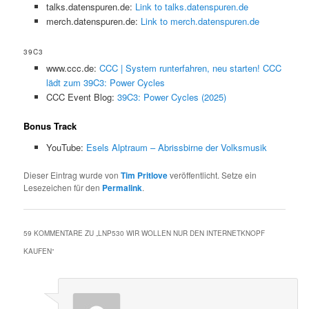
talks.datenspuren.de:
Link to talks.datenspuren.de
merch.datenspuren.de:
Link to merch.datenspuren.de
39C3
www.ccc.de:
CCC | System runterfahren, neu starten! CCC
lädt zum 39C3: Power Cycles
CCC Event Blog:
39C3: Power Cycles (2025)
Bonus Track
YouTube:
Esels Alptraum – Abrissbirne der Volksmusik
Dieser Eintrag wurde von
Tim Pritlove
veröffentlicht. Setze ein
Lesezeichen für den
Permalink
.
59 KOMMENTARE ZU „
LNP530 WIR WOLLEN NUR DEN INTERNETKNOPF
KAUFEN
“