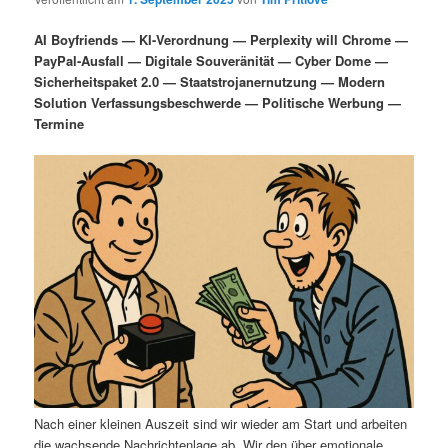
i
s
m
u
n
n
AI Boyfriends — KI-Verordnung — Perplexity will Chrome —
g
a
PayPal-Ausfall — Digitale Souveränität — Cyber Dome —
ä
n
e
v
Sicherheitspaket 2.0 — Staatstrojanernutzung — Modern
n
i
Solution Verfassungsbeschwerde — Politische Werbung —
r
d
g
Termine
a
e
ä
t
i
n
r
o
n
I
e
n
n
h
I
a
n
l
h
Nach einer kleinen Auszeit sind wir wieder am Start und arbeiten
die wachsende Nachrichtenlage ab. Wir den über emotionale