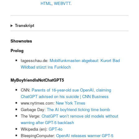
HTML
,
WEBVTT
.
Transkript
Shownotes
Prolog
tagesschau.de:
Mobilfunkmasten abgebaut: Kurort Bad
Wildbad stürzt ins Funkloch
MyBoyfriendIsNotChatGPT5
CNN:
Parents of 16-year-old sue OpenAI, claiming
ChatGPT advised on his suicide | CNN Business
www.nytimes.com:
New York Times
Garbage Day:
The AI boyfriend ticking time bomb
The Verge:
ChatGPT won’t remove old models without
warning after GPT-5 backlash
Wikipedia (en):
GPT-4o
BleepingComputer:
OpenAI releases warmer GPT-5