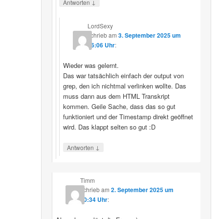
↓
Antworten
LordSexy
schrieb
am
3. September 2025 um
16:06 Uhr
:
Wieder was gelernt.
Das war tatsächlich einfach der output von
grep, den ich nichtmal verlinken wollte. Das
muss dann aus dem HTML Transkript
kommen. Geile Sache, dass das so gut
funktioniert und der Timestamp direkt geöffnet
wird. Das klappt selten so gut :D
↓
Antworten
Timm
schrieb
am
2. September 2025 um
10:34 Uhr
: