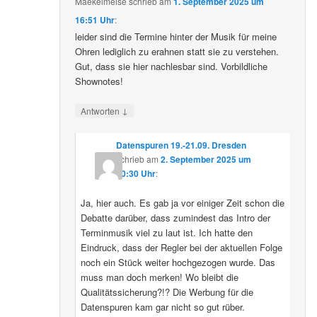
Maekelmeise
schrieb
am
1. September 2025 um
16:51 Uhr
:
leider sind die Termine hinter der Musik für meine
Ohren lediglich zu erahnen statt sie zu verstehen.
Gut, dass sie hier nachlesbar sind. Vorbildliche
Shownotes!
↓
Antworten
Datenspuren 19.-21.09. Dresden
schrieb
am
2. September 2025 um
10:30 Uhr
:
Ja, hier auch. Es gab ja vor einiger Zeit schon die
Debatte darüber, dass zumindest das Intro der
Terminmusik viel zu laut ist. Ich hatte den
Eindruck, dass der Regler bei der aktuellen Folge
noch ein Stück weiter hochgezogen wurde. Das
muss man doch merken! Wo bleibt die
Qualitätssicherung?!? Die Werbung für die
Datenspuren kam gar nicht so gut rüber.