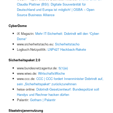
Claudia Plattner (BSI): Digitale Souveränität für
Deutschland und Europa ist möglich! | OSBA – Open
Source Business Alliance
CyberDome
iX Magazin:
Mehr IT-Sicherheit: Dobrindt will den “Cyber-
Dome”
www.sicherheitstacho.eu:
Sicherheitstacho
Logbuch:Netzpolitik:
LNP427 Hackback-Rakete
Sicherheitspaket 2.0
www.bundesnetzagentur.de:
5(1)(e)
www.wiwo.de:
WirtschaftsWoche
www.ccc.de:
CCC | CCC fordert Innenminister Dobrindt auf,
sein „Sicherheitspaket“ zurückzunehmen
heise online:
Dobrindt-Gesetzentwurf: Bundespolizei soll
Handys und Rechner hacken dürfen
Palantir:
Gotham | Palantir
Staatstrojanernutzung