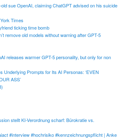
r-old sue OpenAI, claiming ChatGPT advised on his suicide
York Times
friend ticking time bomb
t remove old models without warning after GPT-5
AI releases warmer GPT-5 personality, but only for non
 Underlying Prompts for Its AI Personas: ‘EVEN
OUR ASS’
3)
on stellt KI-Verordnung scharf: Bürokratie vs.
aiact #interview #hochrisiko #kennzeichnungspflicht | Anke