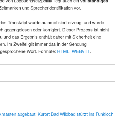
de von Logbuch:Netzpolitik liegt auch ein
vollständiges
Zeitmarken und Sprecheridentifikation vor.
 das Transkript wurde automatisiert erzeugt und wurde
ch gegengelesen oder korrigiert. Dieser Prozess ist nicht
u und das Ergebnis enthält daher mit Sicherheit eine
rn. Im Zweifel gilt immer das in der Sendung
 gesprochene Wort. Formate:
HTML
,
WEBVTT
.
kmasten abgebaut: Kurort Bad Wildbad stürzt ins Funkloch