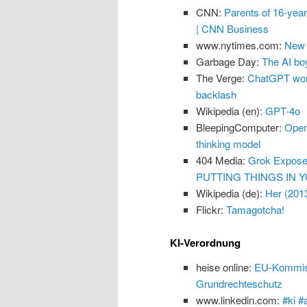
CNN:
Parents of 16-yea
| CNN Business
www.nytimes.com:
New 
Garbage Day:
The AI boy
The Verge:
ChatGPT won’
backlash
Wikipedia (en):
GPT-4o
BleepingComputer:
Open
thinking model
404 Media:
Grok Exposes
PUTTING THINGS IN Y
Wikipedia (de):
Her (201
Flickr:
Tamagotcha!
KI-Verordnung
heise online:
EU-Kommissi
Grundrechteschutz
www.linkedin.com:
#ki #