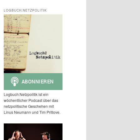
c
h
LOGBUCH:NETZPOLITIK
e
n
Logbuch:Netzpolitik ist ein
wöchentlicher Podcast über das
netzpolitische Geschehen mit
Linus Neumann und Tim Pritlove.