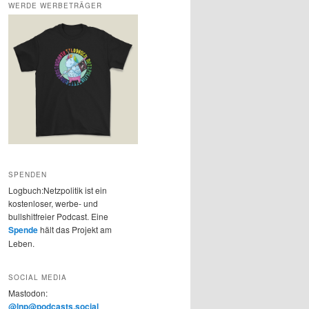
WERDE WERBETRÄGER
SPENDEN
Logbuch:Netzpolitik ist ein
kostenloser, werbe- und
bullshitfreier Podcast. Eine
Spende
hält das Projekt am
Leben.
SOCIAL MEDIA
Mastodon:
@lnp@podcasts.social