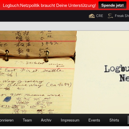
Logbuch:Netzpolitik braucht Deine Unterstützung!
Spende jetzt
CRE
Freak S
nus Neumann und Tim Pritlove
olitik
onnieren
Team
Archiv
Impressum
Events
Shirts