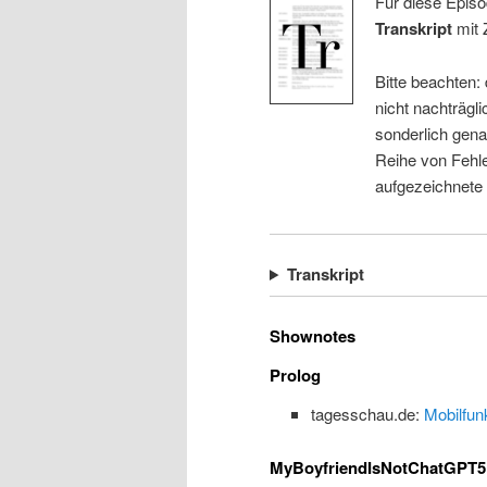
Für diese Episo
Transkript
mit 
Bitte beachten:
nicht nachträgli
sonderlich gena
Reihe von Fehle
aufgezeichnete
Transkript
Shownotes
Prolog
tagesschau.de:
Mobilfun
MyBoyfriendIsNotChatGPT5