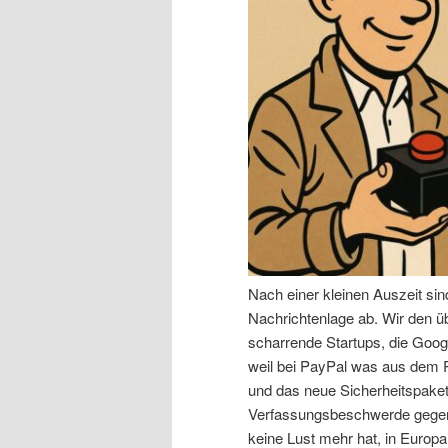
n
r
I
e
n
n
h
I
a
n
l
h
Nach einer kleinen Auszeit si
t
a
Nachrichtenlage ab. Wir den 
scharrende Startups, die Goog
s
l
weil bei PayPal was aus dem R
und das neue Sicherheitspaket,
p
t
Verfassungsbeschwerde gegen 
keine Lust mehr hat, in Europa