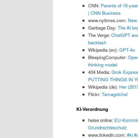
CNN:
Parents of 16-yea
| CNN Business
www.nytimes.com:
New 
Garbage Day:
The AI boy
The Verge:
ChatGPT won’
backlash
Wikipedia (en):
GPT-4o
BleepingComputer:
Open
thinking model
404 Media:
Grok Exposes
PUTTING THINGS IN Y
Wikipedia (de):
Her (201
Flickr:
Tamagotcha!
KI-Verordnung
heise online:
EU-Kommissi
Grundrechteschutz
www.linkedin.com:
#ki #