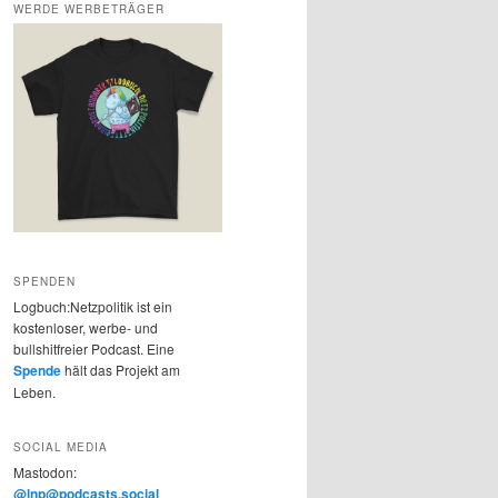
WERDE WERBETRÄGER
SPENDEN
Logbuch:Netzpolitik ist ein
kostenloser, werbe- und
bullshitfreier Podcast. Eine
Spende
hält das Projekt am
Leben.
SOCIAL MEDIA
Mastodon:
@lnp@podcasts.social