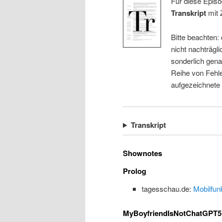
Für diese Episo
Transkript
mit 
Bitte beachten:
nicht nachträgli
sonderlich gena
Reihe von Fehle
aufgezeichnete
Transkript
Shownotes
Prolog
tagesschau.de:
Mobilfun
MyBoyfriendIsNotChatGPT5