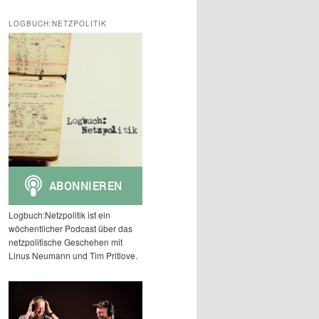
c
h
LOGBUCH:NETZPOLITIK
e
n
Logbuch:Netzpolitik ist ein
wöchentlicher Podcast über das
netzpolitische Geschehen mit
Linus Neumann und Tim Pritlove.