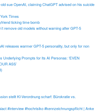
r-old sue OpenAI, claiming ChatGPT advised on his suicide
York Times
friend ticking time bomb
t remove old models without warning after GPT-5
AI releases warmer GPT-5 personality, but only for non
 Underlying Prompts for Its AI Personas: ‘EVEN
OUR ASS’
3)
on stellt KI-Verordnung scharf: Bürokratie vs.
aiact #interview #hochrisiko #kennzeichnungspflicht | Anke