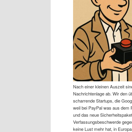
n
r
I
e
n
n
h
I
a
n
l
h
Nach einer kleinen Auszeit si
t
a
Nachrichtenlage ab. Wir den 
scharrende Startups, die Goog
s
l
weil bei PayPal was aus dem R
und das neue Sicherheitspaket,
p
t
Verfassungsbeschwerde gegen 
keine Lust mehr hat, in Europa