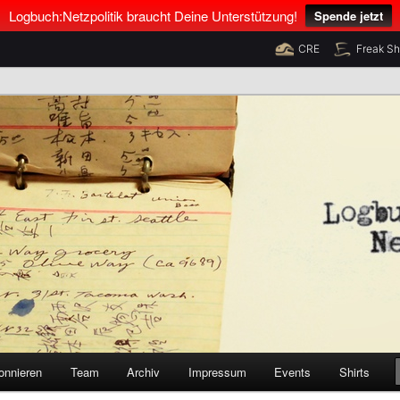
Logbuch:Netzpolitik braucht Deine Unterstützung!
Spende jetzt
CRE
Freak S
nus Neumann und Tim Pritlove
olitik
onnieren
Team
Archiv
Impressum
Events
Shirts