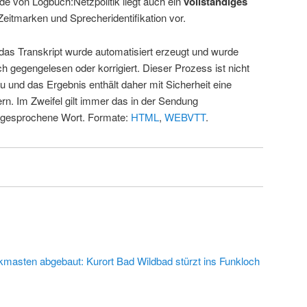
de von Logbuch:Netzpolitik liegt auch ein
vollständiges
Zeitmarken und Sprecheridentifikation vor.
 das Transkript wurde automatisiert erzeugt und wurde
ch gegengelesen oder korrigiert. Dieser Prozess ist nicht
u und das Ergebnis enthält daher mit Sicherheit eine
rn. Im Zweifel gilt immer das in der Sendung
 gesprochene Wort. Formate:
HTML
,
WEBVTT
.
kmasten abgebaut: Kurort Bad Wildbad stürzt ins Funkloch