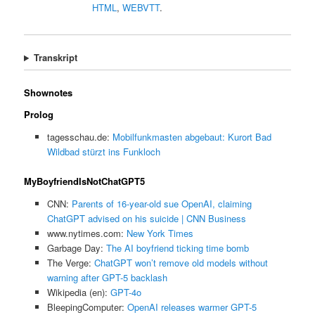
HTML
,
WEBVTT
.
Transkript
Shownotes
Prolog
tagesschau.de:
Mobilfunkmasten abgebaut: Kurort Bad
Wildbad stürzt ins Funkloch
MyBoyfriendIsNotChatGPT5
CNN:
Parents of 16-year-old sue OpenAI, claiming
ChatGPT advised on his suicide | CNN Business
www.nytimes.com:
New York Times
Garbage Day:
The AI boyfriend ticking time bomb
The Verge:
ChatGPT won’t remove old models without
warning after GPT-5 backlash
Wikipedia (en):
GPT-4o
BleepingComputer:
OpenAI releases warmer GPT-5