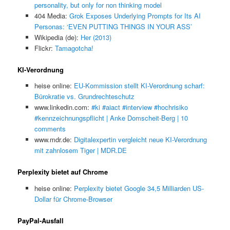
personality, but only for non thinking model
404 Media:
Grok Exposes Underlying Prompts for Its AI
Personas: ‘EVEN PUTTING THINGS IN YOUR ASS’
Wikipedia (de):
Her (2013)
Flickr:
Tamagotcha!
KI-Verordnung
heise online:
EU-Kommission stellt KI-Verordnung scharf:
Bürokratie vs. Grundrechteschutz
www.linkedin.com:
#ki #aiact #interview #hochrisiko
#kennzeichnungspflicht | Anke Domscheit-Berg | 10
comments
www.mdr.de:
Digitalexpertin vergleicht neue KI-Verordnung
mit zahnlosem Tiger | MDR.DE
Perplexity bietet auf Chrome
heise online:
Perplexity bietet Google 34,5 Milliarden US-
Dollar für Chrome-Browser
PayPal-Ausfall