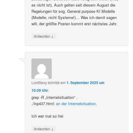
es nicht ist). Auch gelten seit diesem August die
Regelungen für sog. General purpose KI Modelle
(Modelle, nicht Systeme!)… Was ich damit sagen
will, der größte Posten kommt erst nächstes Jahr.
↓
Antworten
LordSexy
schrieb
am
1. September 2025 um
10:29 Uhr
:
grep -R „Internetsituation“ .
./lnp437.html:
an der Internetsituation,
Ich war mal so frei
↓
Antworten