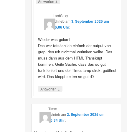
↓
Antworten
LordSexy
schrieb
am
3. September 2025 um
16:06 Uhr
:
Wieder was gelernt.
Das war tatsächlich einfach der output von
grep, den ich nichtmal verlinken wollte. Das
muss dann aus dem HTML Transkript
kommen. Geile Sache, dass das so gut
funktioniert und der Timestamp direkt geöffnet
wird. Das klappt selten so gut :D
↓
Antworten
Timm
schrieb
am
2. September 2025 um
10:34 Uhr
: