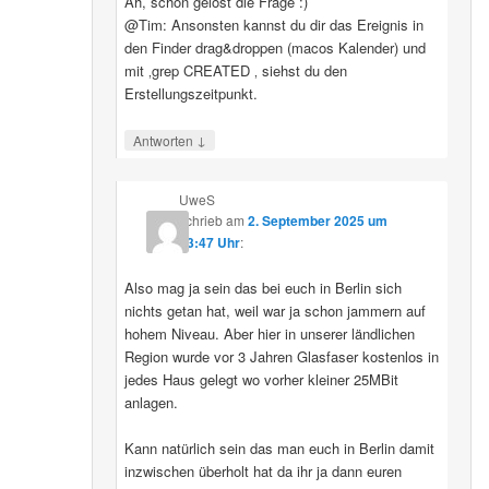
Ah, schon gelöst die Frage :)
@Tim: Ansonsten kannst du dir das Ereignis in
den Finder drag&droppen (macos Kalender) und
mit ‚grep CREATED ‚ siehst du den
Erstellungszeitpunkt.
↓
Antworten
UweS
schrieb
am
2. September 2025 um
13:47 Uhr
:
Also mag ja sein das bei euch in Berlin sich
nichts getan hat, weil war ja schon jammern auf
hohem Niveau. Aber hier in unserer ländlichen
Region wurde vor 3 Jahren Glasfaser kostenlos in
jedes Haus gelegt wo vorher kleiner 25MBit
anlagen.
Kann natürlich sein das man euch in Berlin damit
inzwischen überholt hat da ihr ja dann euren