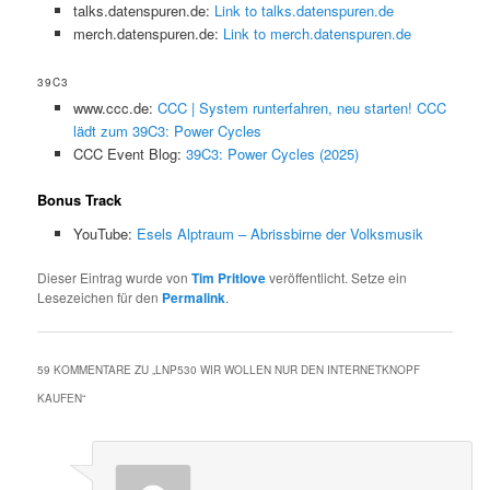
talks.datenspuren.de:
Link to talks.datenspuren.de
merch.datenspuren.de:
Link to merch.datenspuren.de
39C3
www.ccc.de:
CCC | System runterfahren, neu starten! CCC
lädt zum 39C3: Power Cycles
CCC Event Blog:
39C3: Power Cycles (2025)
Bonus Track
YouTube:
Esels Alptraum – Abrissbirne der Volksmusik
Dieser Eintrag wurde von
Tim Pritlove
veröffentlicht. Setze ein
Lesezeichen für den
Permalink
.
59 KOMMENTARE ZU „
LNP530 WIR WOLLEN NUR DEN INTERNETKNOPF
KAUFEN
“