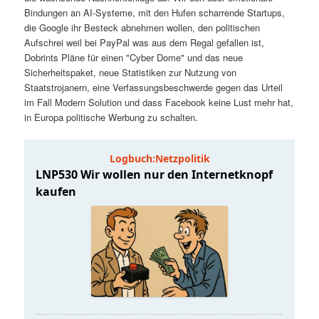
t
a
Bindungen an AI-Systeme, mit den Hufen scharrende Startups,
die Google ihr Besteck abnehmen wollen, den politischen
s
l
Aufschrei weil bei PayPal was aus dem Regal gefallen ist,
Dobrints Pläne für einen "Cyber Dome" und das neue
p
t
Sicherheitspaket, neue Statistiken zur Nutzung von
Staatstrojanern, eine Verfassungsbeschwerde gegen das Urteil
im Fall Modern Solution und dass Facebook keine Lust mehr hat,
r
s
in Europa politische Werbung zu schalten.
i
p
n
r
g
i
e
n
n
g
e
n