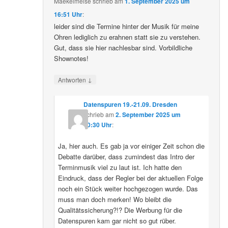
Maekelmeise
schrieb
am
1. September 2025 um
16:51 Uhr
:
leider sind die Termine hinter der Musik für meine
Ohren lediglich zu erahnen statt sie zu verstehen.
Gut, dass sie hier nachlesbar sind. Vorbildliche
Shownotes!
↓
Antworten
Datenspuren 19.-21.09. Dresden
schrieb
am
2. September 2025 um
10:30 Uhr
:
Ja, hier auch. Es gab ja vor einiger Zeit schon die
Debatte darüber, dass zumindest das Intro der
Terminmusik viel zu laut ist. Ich hatte den
Eindruck, dass der Regler bei der aktuellen Folge
noch ein Stück weiter hochgezogen wurde. Das
muss man doch merken! Wo bleibt die
Qualitätssicherung?!? Die Werbung für die
Datenspuren kam gar nicht so gut rüber.