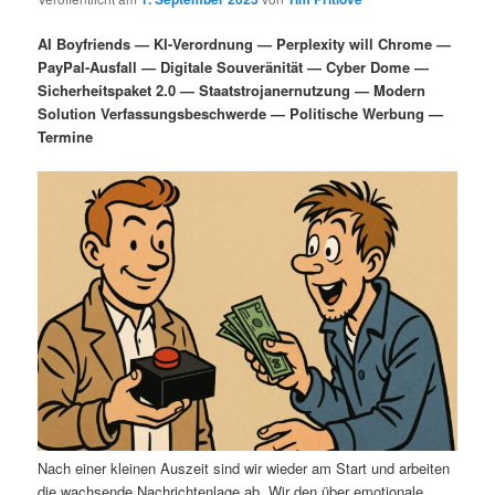
i
s
m
u
n
n
AI Boyfriends — KI-Verordnung — Perplexity will Chrome —
g
a
PayPal-Ausfall — Digitale Souveränität — Cyber Dome —
ä
n
e
v
Sicherheitspaket 2.0 — Staatstrojanernutzung — Modern
n
i
Solution Verfassungsbeschwerde — Politische Werbung —
r
d
g
Termine
a
e
ä
t
i
n
r
o
n
I
e
n
n
h
I
a
n
l
h
Nach einer kleinen Auszeit sind wir wieder am Start und arbeiten
die wachsende Nachrichtenlage ab. Wir den über emotionale