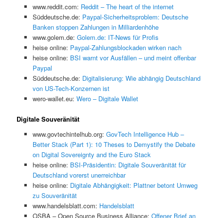
www.reddit.com:
Reddit – The heart of the internet
Süddeutsche.de:
Paypal-Sicherheitsproblem: Deutsche
Banken stoppen Zahlungen in Milliardenhöhe
www.golem.de:
Golem.de: IT-News für Profis
heise online:
Paypal-Zahlungsblockaden wirken nach
heise online:
BSI warnt vor Ausfällen – und meint offenbar
Paypal
Süddeutsche.de:
Digitalisierung: Wie abhängig Deutschland
von US-Tech-Konzernen ist
wero-wallet.eu:
Wero – Digitale Wallet
Digitale Souveränität
www.govtechintelhub.org:
GovTech Intelligence Hub –
Better Stack (Part 1): 10 Theses to Demystify the Debate
on Digital Sovereignty and the Euro Stack
heise online:
BSI-Präsidentin: Digitale Souveränität für
Deutschland vorerst unerreichbar
heise online:
Digitale Abhängigkeit: Plattner betont Umweg
zu Souveränität
www.handelsblatt.com:
Handelsblatt
OSBA – Open Source Business Alliance:
Offener Brief an