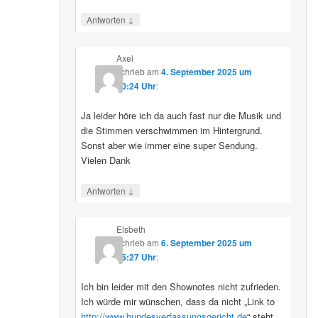
↓
Antworten
Axel
schrieb
am
4. September 2025 um
10:24 Uhr
:
Ja leider höre ich da auch fast nur die Musik und
die Stimmen verschwimmen im Hintergrund.
Sonst aber wie immer eine super Sendung.
Vielen Dank
↓
Antworten
Elsbeth
schrieb
am
6. September 2025 um
15:27 Uhr
:
Ich bin leider mit den Shownotes nicht zufrieden.
Ich würde mir wünschen, dass da nicht „Link to
http://www.bundesverfassungsgericht.de
“ steht,