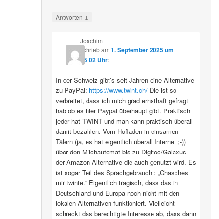
↓
Antworten
Joachim
schrieb
am
1. September 2025 um
15:02 Uhr
:
In der Schweiz gibt’s seit Jahren eine Alternative
zu PayPal:
https://www.twint.ch/
Die ist so
verbreitet, dass ich mich grad ernsthaft gefragt
hab ob es hier Paypal überhaupt gibt. Praktisch
jeder hat TWINT und man kann praktisch überall
damit bezahlen. Vom Hofladen in einsamen
Tälern (ja, es hat eigentlich überall Internet ;-))
über den Milchautomat bis zu Digitec/Galaxus –
der Amazon-Alternative die auch genutzt wird. Es
ist sogar Teil des Sprachgebraucht: „Chasches
mir twinte.“ Eigentlich tragisch, dass das in
Deutschland und Europa noch nicht mit den
lokalen Alternativen funktioniert. Vielleicht
schreckt das berechtigte Interesse ab, dass dann