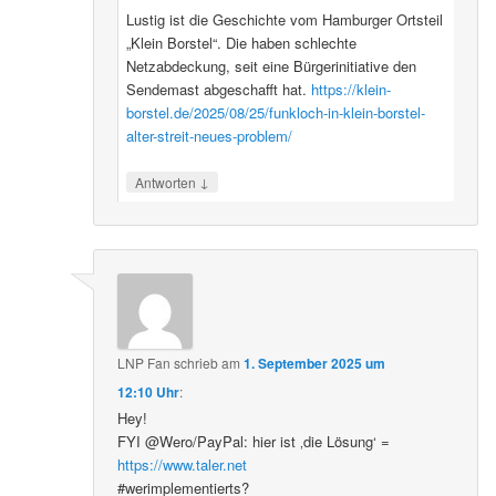
Lustig ist die Geschichte vom Hamburger Ortsteil
„Klein Borstel“. Die haben schlechte
Netzabdeckung, seit eine Bürgerinitiative den
Sendemast abgeschafft hat.
https://klein-
borstel.de/2025/08/25/funkloch-in-klein-borstel-
alter-streit-neues-problem/
↓
Antworten
LNP Fan
schrieb
am
1. September 2025 um
12:10 Uhr
:
Hey!
FYI @Wero/PayPal: hier ist ‚die Lösung‘ =
https://www.taler.net
#werimplementierts?