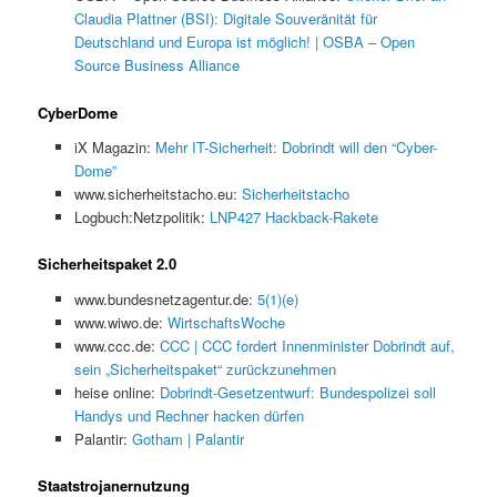
Claudia Plattner (BSI): Digitale Souveränität für
Deutschland und Europa ist möglich! | OSBA – Open
Source Business Alliance
CyberDome
iX Magazin:
Mehr IT-Sicherheit: Dobrindt will den “Cyber-
Dome”
www.sicherheitstacho.eu:
Sicherheitstacho
Logbuch:Netzpolitik:
LNP427 Hackback-Rakete
Sicherheitspaket 2.0
www.bundesnetzagentur.de:
5(1)(e)
www.wiwo.de:
WirtschaftsWoche
www.ccc.de:
CCC | CCC fordert Innenminister Dobrindt auf,
sein „Sicherheitspaket“ zurückzunehmen
heise online:
Dobrindt-Gesetzentwurf: Bundespolizei soll
Handys und Rechner hacken dürfen
Palantir:
Gotham | Palantir
Staatstrojanernutzung