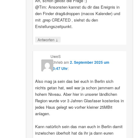
Ah, schon gelöst die Frage :)
@Tim: Ansonsten kannst du dir das Ereignis in
den Finder drag&droppen (macos Kalender) und
mit ‚grep CREATED ‚ siehst du den
Erstellungszeitpunkt.
↓
Antworten
UweS
schrieb
am
2. September 2025 um
13:47 Uhr
:
Also mag ja sein das bei euch in Berlin sich
nichts getan hat, weil war ja schon jammern auf
hohem Niveau. Aber hier in unserer ländlichen
Region wurde vor 3 Jahren Glasfaser kostenlos in
jedes Haus gelegt wo vorher kleiner 25MBit
anlagen.
Kann natürlich sein das man euch in Berlin damit
inzwischen überholt hat da ihr ja dann euren