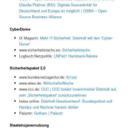
Claudia Plattner (BSI): Digitale Souveränität für
Deutschland und Europa ist möglich! | OSBA – Open
Source Business Alliance
CyberDome
iX Magazin:
Mehr IT-Sicherheit: Dobrindt will den “Cyber-
Dome”
www.sicherheitstacho.eu:
Sicherheitstacho
Logbuch:Netzpolitik:
LNP427 Hackback-Rakete
Sicherheitspaket 2.0
www.bundesnetzagentur.de:
5(1)(e)
www.wiwo.de:
WirtschaftsWoche
www.ccc.de:
CCC | CCC fordert Innenminister Dobrindt auf,
sein „Sicherheitspaket“ zurückzunehmen
heise online:
Dobrindt-Gesetzentwurf: Bundespolizei soll
Handys und Rechner hacken dürfen
Palantir:
Gotham | Palantir
Staatstrojanernutzung