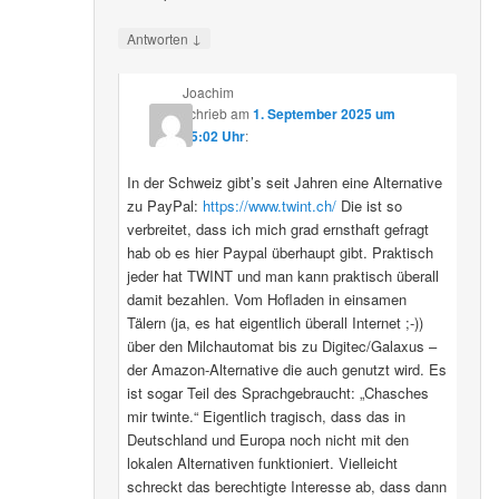
↓
Antworten
Joachim
schrieb
am
1. September 2025 um
15:02 Uhr
:
In der Schweiz gibt’s seit Jahren eine Alternative
zu PayPal:
https://www.twint.ch/
Die ist so
verbreitet, dass ich mich grad ernsthaft gefragt
hab ob es hier Paypal überhaupt gibt. Praktisch
jeder hat TWINT und man kann praktisch überall
damit bezahlen. Vom Hofladen in einsamen
Tälern (ja, es hat eigentlich überall Internet ;-))
über den Milchautomat bis zu Digitec/Galaxus –
der Amazon-Alternative die auch genutzt wird. Es
ist sogar Teil des Sprachgebraucht: „Chasches
mir twinte.“ Eigentlich tragisch, dass das in
Deutschland und Europa noch nicht mit den
lokalen Alternativen funktioniert. Vielleicht
schreckt das berechtigte Interesse ab, dass dann