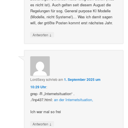
es nicht ist). Auch gelten seit diesem August die
Regelungen für sog. General purpose KI Modelle
(Modelle, nicht Systeme!)… Was ich damit sagen
will, der größte Posten kommt erst nächstes Jahr.
↓
Antworten
LordSexy
schrieb
am
1. September 2025 um
10:29 Uhr
:
grep -R „Internetsituation“ .
./lnp437.html:
an der Internetsituation,
Ich war mal so frei
↓
Antworten