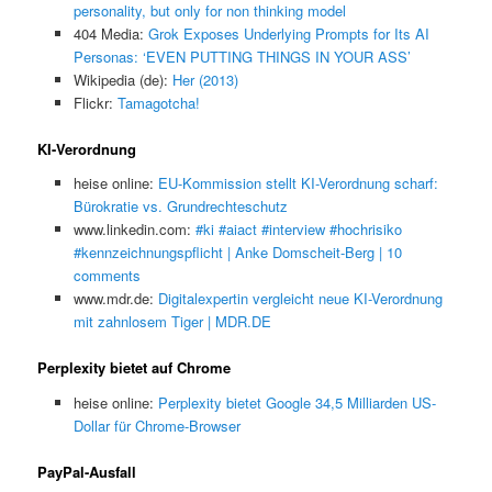
personality, but only for non thinking model
404 Media:
Grok Exposes Underlying Prompts for Its AI
Personas: ‘EVEN PUTTING THINGS IN YOUR ASS’
Wikipedia (de):
Her (2013)
Flickr:
Tamagotcha!
KI-Verordnung
heise online:
EU-Kommission stellt KI-Verordnung scharf:
Bürokratie vs. Grundrechteschutz
www.linkedin.com:
#ki #aiact #interview #hochrisiko
#kennzeichnungspflicht | Anke Domscheit-Berg | 10
comments
www.mdr.de:
Digitalexpertin vergleicht neue KI-Verordnung
mit zahnlosem Tiger | MDR.DE
Perplexity bietet auf Chrome
heise online:
Perplexity bietet Google 34,5 Milliarden US-
Dollar für Chrome-Browser
PayPal-Ausfall