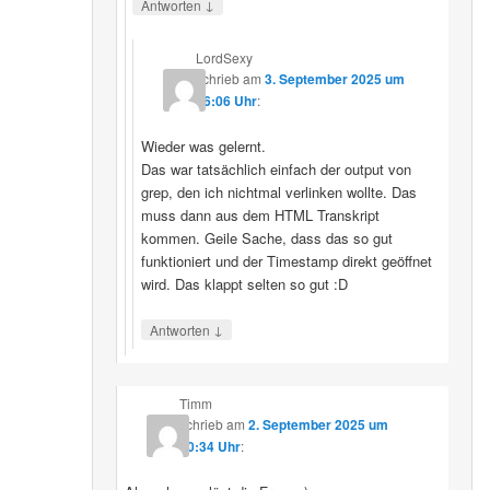
↓
Antworten
LordSexy
schrieb
am
3. September 2025 um
16:06 Uhr
:
Wieder was gelernt.
Das war tatsächlich einfach der output von
grep, den ich nichtmal verlinken wollte. Das
muss dann aus dem HTML Transkript
kommen. Geile Sache, dass das so gut
funktioniert und der Timestamp direkt geöffnet
wird. Das klappt selten so gut :D
↓
Antworten
Timm
schrieb
am
2. September 2025 um
10:34 Uhr
: