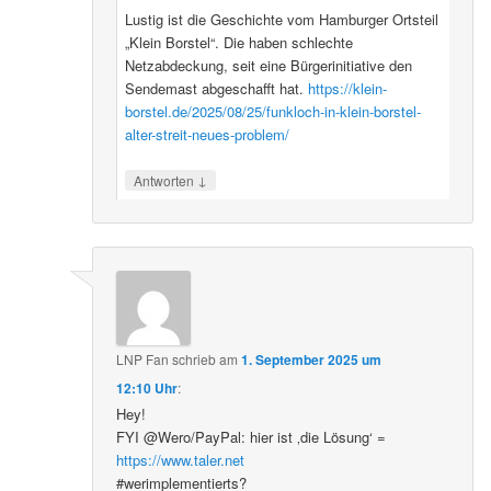
Lustig ist die Geschichte vom Hamburger Ortsteil
„Klein Borstel“. Die haben schlechte
Netzabdeckung, seit eine Bürgerinitiative den
Sendemast abgeschafft hat.
https://klein-
borstel.de/2025/08/25/funkloch-in-klein-borstel-
alter-streit-neues-problem/
↓
Antworten
LNP Fan
schrieb
am
1. September 2025 um
12:10 Uhr
:
Hey!
FYI @Wero/PayPal: hier ist ‚die Lösung‘ =
https://www.taler.net
#werimplementierts?