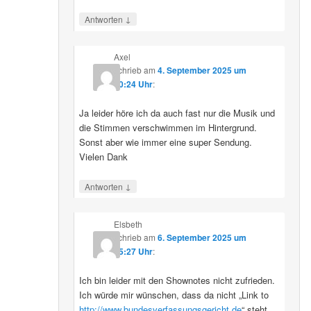
↓
Antworten
Axel
schrieb
am
4. September 2025 um
10:24 Uhr
:
Ja leider höre ich da auch fast nur die Musik und
die Stimmen verschwimmen im Hintergrund.
Sonst aber wie immer eine super Sendung.
Vielen Dank
↓
Antworten
Elsbeth
schrieb
am
6. September 2025 um
15:27 Uhr
:
Ich bin leider mit den Shownotes nicht zufrieden.
Ich würde mir wünschen, dass da nicht „Link to
http://www.bundesverfassungsgericht.de
“ steht,