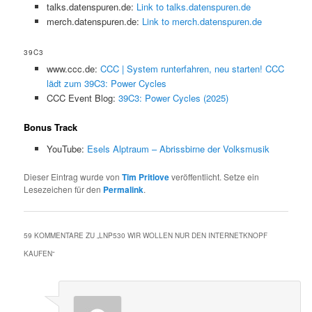
talks.datenspuren.de:
Link to talks.datenspuren.de
merch.datenspuren.de:
Link to merch.datenspuren.de
39C3
www.ccc.de:
CCC | System runterfahren, neu starten! CCC
lädt zum 39C3: Power Cycles
CCC Event Blog:
39C3: Power Cycles (2025)
Bonus Track
YouTube:
Esels Alptraum – Abrissbirne der Volksmusik
Dieser Eintrag wurde von
Tim Pritlove
veröffentlicht. Setze ein
Lesezeichen für den
Permalink
.
59 KOMMENTARE ZU „
LNP530 WIR WOLLEN NUR DEN INTERNETKNOPF
KAUFEN
“