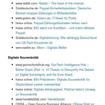
www.reddit.com:
Reddit – The heart of the internet
Süddeutsche.de:
Paypal-Sicherheitsproblem: Deutsche
Banken stoppen Zahlungen in Milliardenhöhe
www.golem.de:
Golem.de: IT-News für Profis
heise online:
Paypal-Zahlungsblockaden wirken nach
heise online:
BSI warnt vor Ausfällen – und meint offenbar
Paypal
Süddeutsche.de:
Digitalisierung: Wie abhängig Deutschland
von US-Tech-Konzernen ist
wero-wallet.eu:
Wero – Digitale Wallet
Digitale Souveränität
www.govtechintelhub.org:
GovTech Intelligence Hub –
Better Stack (Part 1): 10 Theses to Demystify the Debate
on Digital Sovereignty and the Euro Stack
heise online:
BSI-Präsidentin: Digitale Souveränität für
Deutschland vorerst unerreichbar
heise online:
Digitale Abhängigkeit: Plattner betont Umweg
zu Souveränität
www.handelsblatt.com:
Handelsblatt
OSBA – Open Source Business Alliance:
Offener Brief an