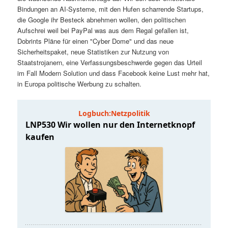
t
a
Bindungen an AI-Systeme, mit den Hufen scharrende Startups,
die Google ihr Besteck abnehmen wollen, den politischen
s
l
Aufschrei weil bei PayPal was aus dem Regal gefallen ist,
Dobrints Pläne für einen "Cyber Dome" und das neue
p
t
Sicherheitspaket, neue Statistiken zur Nutzung von
Staatstrojanern, eine Verfassungsbeschwerde gegen das Urteil
im Fall Modern Solution und dass Facebook keine Lust mehr hat,
r
s
in Europa politische Werbung zu schalten.
i
p
n
r
g
i
e
n
n
g
e
n