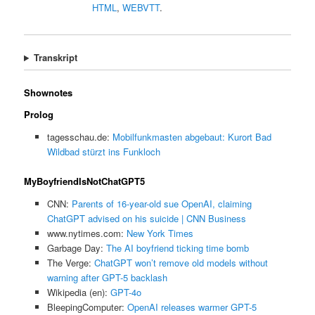
HTML
,
WEBVTT
.
Transkript
Shownotes
Prolog
tagesschau.de:
Mobilfunkmasten abgebaut: Kurort Bad
Wildbad stürzt ins Funkloch
MyBoyfriendIsNotChatGPT5
CNN:
Parents of 16-year-old sue OpenAI, claiming
ChatGPT advised on his suicide | CNN Business
www.nytimes.com:
New York Times
Garbage Day:
The AI boyfriend ticking time bomb
The Verge:
ChatGPT won’t remove old models without
warning after GPT-5 backlash
Wikipedia (en):
GPT-4o
BleepingComputer:
OpenAI releases warmer GPT-5