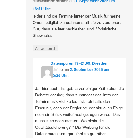
Maekelmeise
schrieb
am
1. September 2025 um
16:51 Uhr
:
leider sind die Termine hinter der Musik für meine
Ohren lediglich zu erahnen statt sie zu verstehen.
Gut, dass sie hier nachlesbar sind. Vorbildliche
Shownotes!
↓
Antworten
Datenspuren 19.-21.09. Dresden
schrieb
am
2. September 2025 um
10:30 Uhr
:
Ja, hier auch. Es gab ja vor einiger Zeit schon die
Debatte darüber, dass zumindest das Intro der
Terminmusik viel zu laut ist. Ich hatte den
Eindruck, dass der Regler bei der aktuellen Folge
noch ein Stück weiter hochgezogen wurde. Das
muss man doch merken! Wo bleibt die
Qualitätssicherung?!? Die Werbung für die
Datenspuren kam gar nicht so gut rüber.