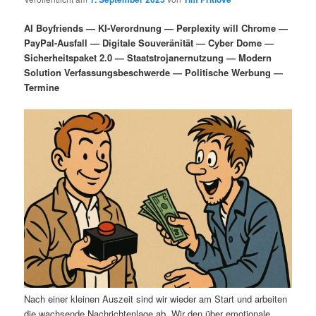
i
s
m
u
n
n
AI Boyfriends — KI-Verordnung — Perplexity will Chrome —
g
a
PayPal-Ausfall — Digitale Souveränität — Cyber Dome —
ä
n
e
v
Sicherheitspaket 2.0 — Staatstrojanernutzung — Modern
n
i
Solution Verfassungsbeschwerde — Politische Werbung —
r
d
g
Termine
a
e
ä
t
i
n
r
o
n
I
e
n
n
h
I
a
n
l
h
Nach einer kleinen Auszeit sind wir wieder am Start und arbeiten
die wachsende Nachrichtenlage ab. Wir den über emotionale