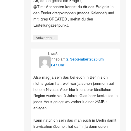
Ah, schon gelöst die Frage :)
@Tim: Ansonsten kannst du dir das Ereignis in
den Finder drag&droppen (macos Kalender) und
mit ‚grep CREATED ‚ siehst du den
Erstellungszeitpunkt.
↓
Antworten
UweS
schrieb
am
2. September 2025 um
13:47 Uhr
:
Also mag ja sein das bei euch in Berlin sich
nichts getan hat, weil war ja schon jammern auf
hohem Niveau. Aber hier in unserer ländlichen
Region wurde vor 3 Jahren Glasfaser kostenlos in
jedes Haus gelegt wo vorher kleiner 25MBit
anlagen.
Kann natürlich sein das man euch in Berlin damit
inzwischen überholt hat da ihr ja dann euren