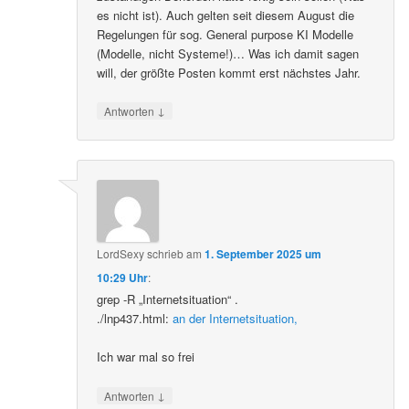
es nicht ist). Auch gelten seit diesem August die
Regelungen für sog. General purpose KI Modelle
(Modelle, nicht Systeme!)… Was ich damit sagen
will, der größte Posten kommt erst nächstes Jahr.
↓
Antworten
LordSexy
schrieb
am
1. September 2025 um
10:29 Uhr
:
grep -R „Internetsituation“ .
./lnp437.html:
an der Internetsituation,
Ich war mal so frei
↓
Antworten