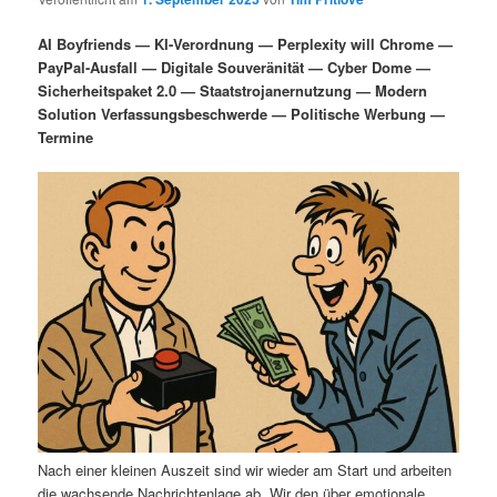
i
s
m
u
n
n
AI Boyfriends — KI-Verordnung — Perplexity will Chrome —
g
a
PayPal-Ausfall — Digitale Souveränität — Cyber Dome —
ä
n
e
v
Sicherheitspaket 2.0 — Staatstrojanernutzung — Modern
n
i
Solution Verfassungsbeschwerde — Politische Werbung —
r
d
g
Termine
a
e
ä
t
i
n
r
o
n
I
e
n
n
h
I
a
n
l
h
Nach einer kleinen Auszeit sind wir wieder am Start und arbeiten
die wachsende Nachrichtenlage ab. Wir den über emotionale