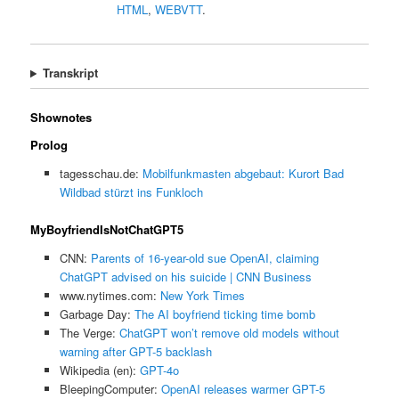
HTML
,
WEBVTT
.
Transkript
Shownotes
Prolog
tagesschau.de:
Mobilfunkmasten abgebaut: Kurort Bad
Wildbad stürzt ins Funkloch
MyBoyfriendIsNotChatGPT5
CNN:
Parents of 16-year-old sue OpenAI, claiming
ChatGPT advised on his suicide | CNN Business
www.nytimes.com:
New York Times
Garbage Day:
The AI boyfriend ticking time bomb
The Verge:
ChatGPT won’t remove old models without
warning after GPT-5 backlash
Wikipedia (en):
GPT-4o
BleepingComputer:
OpenAI releases warmer GPT-5