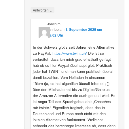
↓
Antworten
Joachim
schrieb
am
1. September 2025 um
15:02 Uhr
:
In der Schweiz gibt’s seit Jahren eine Alternative
zu PayPal:
https://www.twint.ch/
Die ist so
verbreitet, dass ich mich grad ernsthaft gefragt
hab ob es hier Paypal überhaupt gibt. Praktisch
jeder hat TWINT und man kann praktisch überall
damit bezahlen. Vom Hofladen in einsamen
Tälern (ja, es hat eigentlich überall Internet ;-))
über den Milchautomat bis zu Digitec/Galaxus –
der Amazon-Alternative die auch genutzt wird. Es
ist sogar Teil des Sprachgebraucht: „Chasches
mir twinte.“ Eigentlich tragisch, dass das in
Deutschland und Europa noch nicht mit den
lokalen Alternativen funktioniert. Vielleicht
schreckt das berechtigte Interesse ab, dass dann