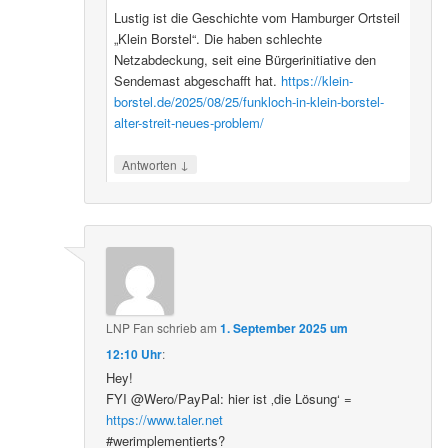
Lustig ist die Geschichte vom Hamburger Ortsteil
„Klein Borstel“. Die haben schlechte
Netzabdeckung, seit eine Bürgerinitiative den
Sendemast abgeschafft hat.
https://klein-
borstel.de/2025/08/25/funkloch-in-klein-borstel-
alter-streit-neues-problem/
↓
Antworten
LNP Fan
schrieb
am
1. September 2025 um
12:10 Uhr
:
Hey!
FYI @Wero/PayPal: hier ist ‚die Lösung‘ =
https://www.taler.net
#werimplementierts?