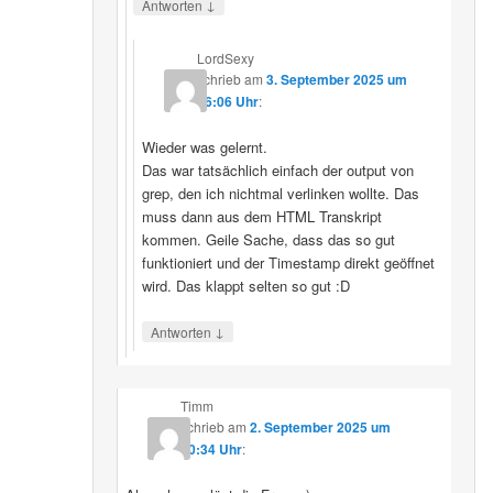
↓
Antworten
LordSexy
schrieb
am
3. September 2025 um
16:06 Uhr
:
Wieder was gelernt.
Das war tatsächlich einfach der output von
grep, den ich nichtmal verlinken wollte. Das
muss dann aus dem HTML Transkript
kommen. Geile Sache, dass das so gut
funktioniert und der Timestamp direkt geöffnet
wird. Das klappt selten so gut :D
↓
Antworten
Timm
schrieb
am
2. September 2025 um
10:34 Uhr
: