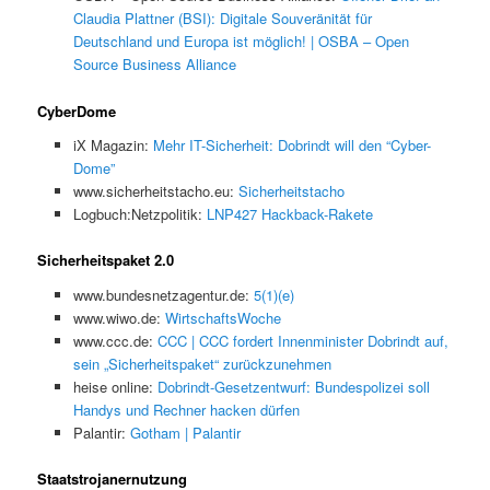
Claudia Plattner (BSI): Digitale Souveränität für
Deutschland und Europa ist möglich! | OSBA – Open
Source Business Alliance
CyberDome
iX Magazin:
Mehr IT-Sicherheit: Dobrindt will den “Cyber-
Dome”
www.sicherheitstacho.eu:
Sicherheitstacho
Logbuch:Netzpolitik:
LNP427 Hackback-Rakete
Sicherheitspaket 2.0
www.bundesnetzagentur.de:
5(1)(e)
www.wiwo.de:
WirtschaftsWoche
www.ccc.de:
CCC | CCC fordert Innenminister Dobrindt auf,
sein „Sicherheitspaket“ zurückzunehmen
heise online:
Dobrindt-Gesetzentwurf: Bundespolizei soll
Handys und Rechner hacken dürfen
Palantir:
Gotham | Palantir
Staatstrojanernutzung