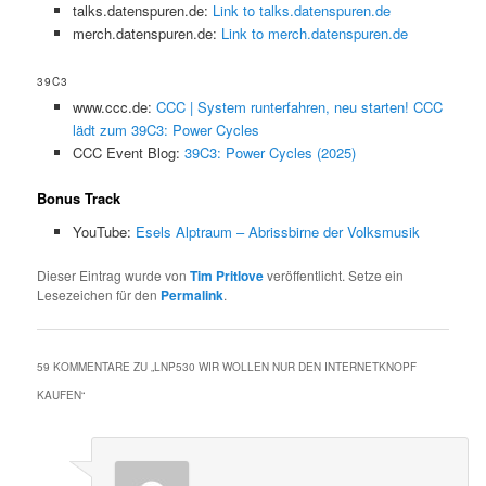
talks.datenspuren.de:
Link to talks.datenspuren.de
merch.datenspuren.de:
Link to merch.datenspuren.de
39C3
www.ccc.de:
CCC | System runterfahren, neu starten! CCC
lädt zum 39C3: Power Cycles
CCC Event Blog:
39C3: Power Cycles (2025)
Bonus Track
YouTube:
Esels Alptraum – Abrissbirne der Volksmusik
Dieser Eintrag wurde von
Tim Pritlove
veröffentlicht. Setze ein
Lesezeichen für den
Permalink
.
59 KOMMENTARE ZU „
LNP530 WIR WOLLEN NUR DEN INTERNETKNOPF
KAUFEN
“