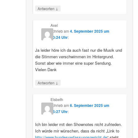
↓
Antworten
Axel
schrieb
am
4. September 2025 um
10:24 Uhr
:
Ja leider höre ich da auch fast nur die Musik und
die Stimmen verschwimmen im Hintergrund.
Sonst aber wie immer eine super Sendung.
Vielen Dank
↓
Antworten
Elsbeth
schrieb
am
6. September 2025 um
15:27 Uhr
:
Ich bin leider mit den Shownotes nicht zufrieden.
Ich würde mir wünschen, dass da nicht „Link to
http://www.bundesverfassungsgericht.de
“ steht,