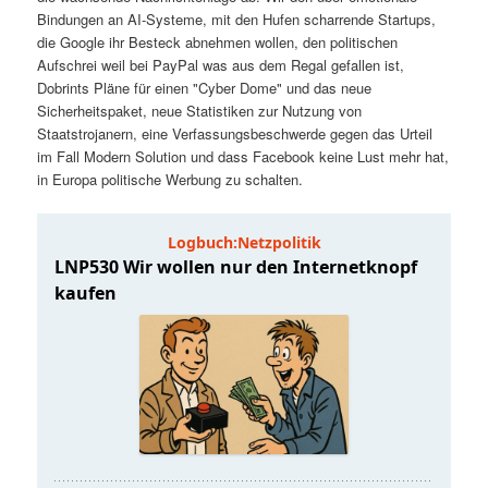
t
a
Bindungen an AI-Systeme, mit den Hufen scharrende Startups,
die Google ihr Besteck abnehmen wollen, den politischen
s
l
Aufschrei weil bei PayPal was aus dem Regal gefallen ist,
Dobrints Pläne für einen "Cyber Dome" und das neue
p
t
Sicherheitspaket, neue Statistiken zur Nutzung von
Staatstrojanern, eine Verfassungsbeschwerde gegen das Urteil
im Fall Modern Solution und dass Facebook keine Lust mehr hat,
r
s
in Europa politische Werbung zu schalten.
i
p
n
r
g
i
e
n
n
g
e
n