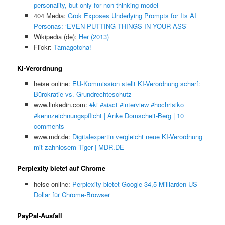
personality, but only for non thinking model
404 Media:
Grok Exposes Underlying Prompts for Its AI
Personas: ‘EVEN PUTTING THINGS IN YOUR ASS’
Wikipedia (de):
Her (2013)
Flickr:
Tamagotcha!
KI-Verordnung
heise online:
EU-Kommission stellt KI-Verordnung scharf:
Bürokratie vs. Grundrechteschutz
www.linkedin.com:
#ki #aiact #interview #hochrisiko
#kennzeichnungspflicht | Anke Domscheit-Berg | 10
comments
www.mdr.de:
Digitalexpertin vergleicht neue KI-Verordnung
mit zahnlosem Tiger | MDR.DE
Perplexity bietet auf Chrome
heise online:
Perplexity bietet Google 34,5 Milliarden US-
Dollar für Chrome-Browser
PayPal-Ausfall