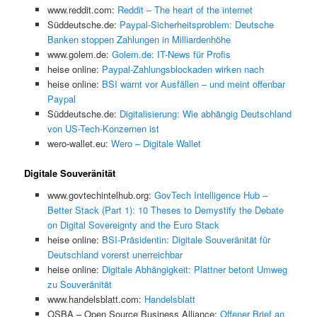
www.reddit.com:
Reddit – The heart of the internet
Süddeutsche.de:
Paypal-Sicherheitsproblem: Deutsche
Banken stoppen Zahlungen in Milliardenhöhe
www.golem.de:
Golem.de: IT-News für Profis
heise online:
Paypal-Zahlungsblockaden wirken nach
heise online:
BSI warnt vor Ausfällen – und meint offenbar
Paypal
Süddeutsche.de:
Digitalisierung: Wie abhängig Deutschland
von US-Tech-Konzernen ist
wero-wallet.eu:
Wero – Digitale Wallet
Digitale Souveränität
www.govtechintelhub.org:
GovTech Intelligence Hub –
Better Stack (Part 1): 10 Theses to Demystify the Debate
on Digital Sovereignty and the Euro Stack
heise online:
BSI-Präsidentin: Digitale Souveränität für
Deutschland vorerst unerreichbar
heise online:
Digitale Abhängigkeit: Plattner betont Umweg
zu Souveränität
www.handelsblatt.com:
Handelsblatt
OSBA – Open Source Business Alliance:
Offener Brief an