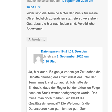
Maekelmeise
schrieb
am
1. September 2025 um
16:51 Uhr
:
leider sind die Termine hinter der Musik für meine
Ohren lediglich zu erahnen statt sie zu verstehen.
Gut, dass sie hier nachlesbar sind. Vorbildliche
Shownotes!
↓
Antworten
Datenspuren 19.-21.09. Dresden
schrieb
am
2. September 2025 um
10:30 Uhr
:
Ja, hier auch. Es gab ja vor einiger Zeit schon die
Debatte darüber, dass zumindest das Intro der
Terminmusik viel zu laut ist. Ich hatte den
Eindruck, dass der Regler bei der aktuellen Folge
noch ein Stück weiter hochgezogen wurde. Das
muss man doch merken! Wo bleibt die
Qualitätssicherung?!? Die Werbung für die
Datenspuren kam gar nicht so gut rüber.