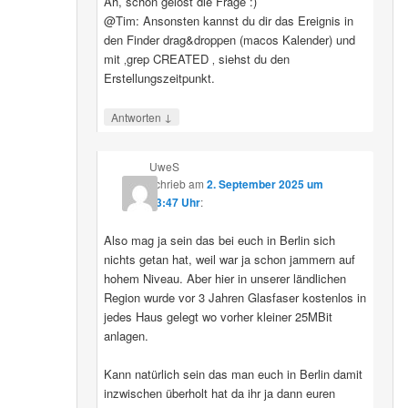
Ah, schon gelöst die Frage :)
@Tim: Ansonsten kannst du dir das Ereignis in
den Finder drag&droppen (macos Kalender) und
mit ‚grep CREATED ‚ siehst du den
Erstellungszeitpunkt.
↓
Antworten
UweS
schrieb
am
2. September 2025 um
13:47 Uhr
:
Also mag ja sein das bei euch in Berlin sich
nichts getan hat, weil war ja schon jammern auf
hohem Niveau. Aber hier in unserer ländlichen
Region wurde vor 3 Jahren Glasfaser kostenlos in
jedes Haus gelegt wo vorher kleiner 25MBit
anlagen.
Kann natürlich sein das man euch in Berlin damit
inzwischen überholt hat da ihr ja dann euren