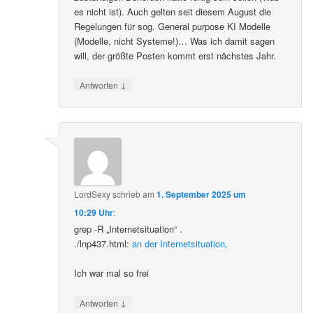
es nicht ist). Auch gelten seit diesem August die
Regelungen für sog. General purpose KI Modelle
(Modelle, nicht Systeme!)… Was ich damit sagen
will, der größte Posten kommt erst nächstes Jahr.
↓
Antworten
LordSexy
schrieb
am
1. September 2025 um
10:29 Uhr
:
grep -R „Internetsituation“ .
./lnp437.html:
an der Internetsituation,
Ich war mal so frei
↓
Antworten