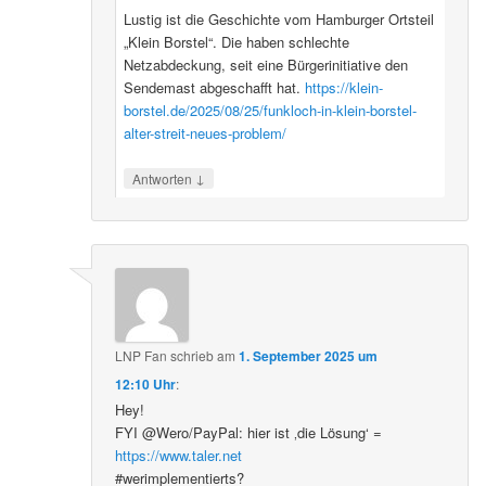
Lustig ist die Geschichte vom Hamburger Ortsteil
„Klein Borstel“. Die haben schlechte
Netzabdeckung, seit eine Bürgerinitiative den
Sendemast abgeschafft hat.
https://klein-
borstel.de/2025/08/25/funkloch-in-klein-borstel-
alter-streit-neues-problem/
↓
Antworten
LNP Fan
schrieb
am
1. September 2025 um
12:10 Uhr
:
Hey!
FYI @Wero/PayPal: hier ist ‚die Lösung‘ =
https://www.taler.net
#werimplementierts?