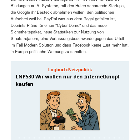
t
a
Bindungen an AI-Systeme, mit den Hufen scharrende Startups,
die Google ihr Besteck abnehmen wollen, den politischen
s
l
Aufschrei weil bei PayPal was aus dem Regal gefallen ist,
Dobrints Pläne für einen "Cyber Dome" und das neue
p
t
Sicherheitspaket, neue Statistiken zur Nutzung von
Staatstrojanern, eine Verfassungsbeschwerde gegen das Urteil
im Fall Modern Solution und dass Facebook keine Lust mehr hat,
r
s
in Europa politische Werbung zu schalten.
i
p
n
r
g
i
e
n
n
g
e
n