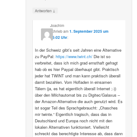
↓
Antworten
Joachim
schrieb
am
1. September 2025 um
15:02 Uhr
:
In der Schweiz gibt’s seit Jahren eine Alternative
zu PayPal:
https://www.twint.ch/
Die ist so
verbreitet, dass ich mich grad ernsthaft gefragt
hab ob es hier Paypal überhaupt gibt. Praktisch
jeder hat TWINT und man kann praktisch überall
damit bezahlen. Vom Hofladen in einsamen
Tälern (ja, es hat eigentlich überall Internet ;-))
über den Milchautomat bis zu Digitec/Galaxus –
der Amazon-Alternative die auch genutzt wird. Es
ist sogar Teil des Sprachgebraucht: „Chasches
mir twinte.“ Eigentlich tragisch, dass das in
Deutschland und Europa noch nicht mit den
lokalen Alternativen funktioniert. Vielleicht
schreckt das berechtigte Interesse ab, dass dann