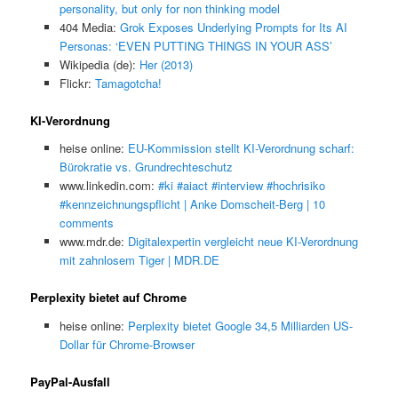
personality, but only for non thinking model
404 Media:
Grok Exposes Underlying Prompts for Its AI
Personas: ‘EVEN PUTTING THINGS IN YOUR ASS’
Wikipedia (de):
Her (2013)
Flickr:
Tamagotcha!
KI-Verordnung
heise online:
EU-Kommission stellt KI-Verordnung scharf:
Bürokratie vs. Grundrechteschutz
www.linkedin.com:
#ki #aiact #interview #hochrisiko
#kennzeichnungspflicht | Anke Domscheit-Berg | 10
comments
www.mdr.de:
Digitalexpertin vergleicht neue KI-Verordnung
mit zahnlosem Tiger | MDR.DE
Perplexity bietet auf Chrome
heise online:
Perplexity bietet Google 34,5 Milliarden US-
Dollar für Chrome-Browser
PayPal-Ausfall