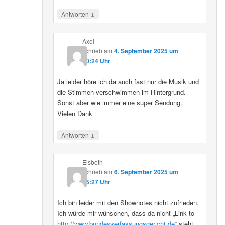
↓
Antworten
Axel
schrieb
am
4. September 2025 um
10:24 Uhr
:
Ja leider höre ich da auch fast nur die Musik und
die Stimmen verschwimmen im Hintergrund.
Sonst aber wie immer eine super Sendung.
Vielen Dank
↓
Antworten
Elsbeth
schrieb
am
6. September 2025 um
15:27 Uhr
:
Ich bin leider mit den Shownotes nicht zufrieden.
Ich würde mir wünschen, dass da nicht „Link to
http://www.bundesverfassungsgericht.de
“ steht,