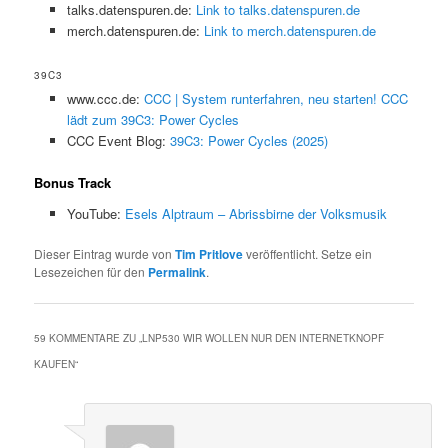
talks.datenspuren.de:
Link to talks.datenspuren.de
merch.datenspuren.de:
Link to merch.datenspuren.de
39C3
www.ccc.de:
CCC | System runterfahren, neu starten! CCC
lädt zum 39C3: Power Cycles
CCC Event Blog:
39C3: Power Cycles (2025)
Bonus Track
YouTube:
Esels Alptraum – Abrissbirne der Volksmusik
Dieser Eintrag wurde von
Tim Pritlove
veröffentlicht. Setze ein
Lesezeichen für den
Permalink
.
59 KOMMENTARE ZU „
LNP530 WIR WOLLEN NUR DEN INTERNETKNOPF
KAUFEN
“