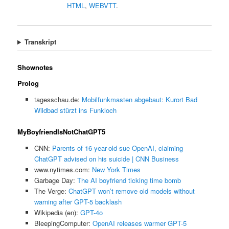
HTML
,
WEBVTT
.
Transkript
Shownotes
Prolog
tagesschau.de:
Mobilfunkmasten abgebaut: Kurort Bad
Wildbad stürzt ins Funkloch
MyBoyfriendIsNotChatGPT5
CNN:
Parents of 16-year-old sue OpenAI, claiming
ChatGPT advised on his suicide | CNN Business
www.nytimes.com:
New York Times
Garbage Day:
The AI boyfriend ticking time bomb
The Verge:
ChatGPT won’t remove old models without
warning after GPT-5 backlash
Wikipedia (en):
GPT-4o
BleepingComputer:
OpenAI releases warmer GPT-5