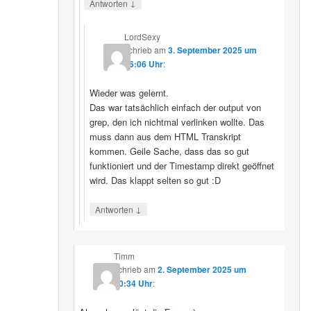
↓
Antworten
LordSexy
schrieb
am
3. September 2025 um
16:06 Uhr
:
Wieder was gelernt.
Das war tatsächlich einfach der output von
grep, den ich nichtmal verlinken wollte. Das
muss dann aus dem HTML Transkript
kommen. Geile Sache, dass das so gut
funktioniert und der Timestamp direkt geöffnet
wird. Das klappt selten so gut :D
↓
Antworten
Timm
schrieb
am
2. September 2025 um
10:34 Uhr
: