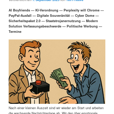
i
s
m
u
n
n
AI Boyfriends — KI-Verordnung — Perplexity will Chrome —
g
a
PayPal-Ausfall — Digitale Souveränität — Cyber Dome —
ä
n
e
v
Sicherheitspaket 2.0 — Staatstrojanernutzung — Modern
n
i
Solution Verfassungsbeschwerde — Politische Werbung —
r
d
g
Termine
a
e
ä
t
i
n
r
o
n
I
e
n
n
h
I
a
n
l
h
Nach einer kleinen Auszeit sind wir wieder am Start und arbeiten
die wachsende Nachrichtenlage ab. Wir den über emotionale