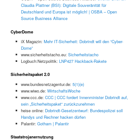
Claudia Plattner (BSI): Digitale Souveränität für
Deutschland und Europa ist möglich! | OSBA – Open
Source Business Alliance
CyberDome
iX Magazin:
Mehr IT-Sicherheit: Dobrindt will den “Cyber-
Dome”
www.sicherheitstacho.eu:
Sicherheitstacho
Logbuch:Netzpolitik:
LNP427 Hackback-Rakete
Sicherheitspaket 2.0
www.bundesnetzagentur.de:
5(1)(e)
www.wiwo.de:
WirtschaftsWoche
www.ccc.de:
CCC | CCC fordert Innenminister Dobrindt auf,
sein „Sicherheitspaket“ zurückzunehmen
heise online:
Dobrindt-Gesetzentwurf: Bundespolizei soll
Handys und Rechner hacken dürfen
Palantir:
Gotham | Palantir
Staatstrojanernutzung