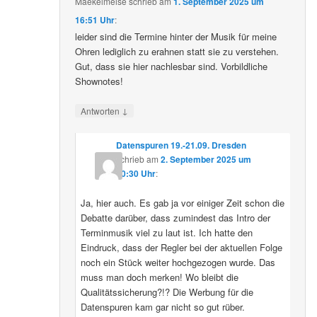
Maekelmeise
schrieb
am
1. September 2025 um
16:51 Uhr
:
leider sind die Termine hinter der Musik für meine
Ohren lediglich zu erahnen statt sie zu verstehen.
Gut, dass sie hier nachlesbar sind. Vorbildliche
Shownotes!
↓
Antworten
Datenspuren 19.-21.09. Dresden
schrieb
am
2. September 2025 um
10:30 Uhr
:
Ja, hier auch. Es gab ja vor einiger Zeit schon die
Debatte darüber, dass zumindest das Intro der
Terminmusik viel zu laut ist. Ich hatte den
Eindruck, dass der Regler bei der aktuellen Folge
noch ein Stück weiter hochgezogen wurde. Das
muss man doch merken! Wo bleibt die
Qualitätssicherung?!? Die Werbung für die
Datenspuren kam gar nicht so gut rüber.