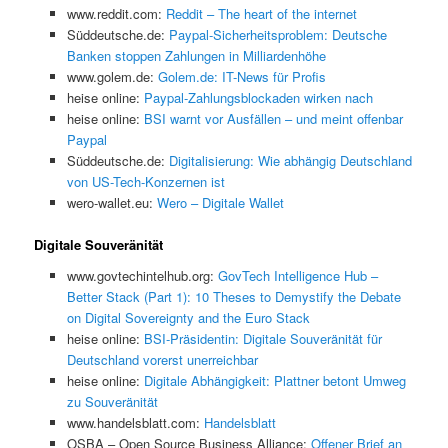
www.reddit.com:
Reddit – The heart of the internet
Süddeutsche.de:
Paypal-Sicherheitsproblem: Deutsche
Banken stoppen Zahlungen in Milliardenhöhe
www.golem.de:
Golem.de: IT-News für Profis
heise online:
Paypal-Zahlungsblockaden wirken nach
heise online:
BSI warnt vor Ausfällen – und meint offenbar
Paypal
Süddeutsche.de:
Digitalisierung: Wie abhängig Deutschland
von US-Tech-Konzernen ist
wero-wallet.eu:
Wero – Digitale Wallet
Digitale Souveränität
www.govtechintelhub.org:
GovTech Intelligence Hub –
Better Stack (Part 1): 10 Theses to Demystify the Debate
on Digital Sovereignty and the Euro Stack
heise online:
BSI-Präsidentin: Digitale Souveränität für
Deutschland vorerst unerreichbar
heise online:
Digitale Abhängigkeit: Plattner betont Umweg
zu Souveränität
www.handelsblatt.com:
Handelsblatt
OSBA – Open Source Business Alliance:
Offener Brief an