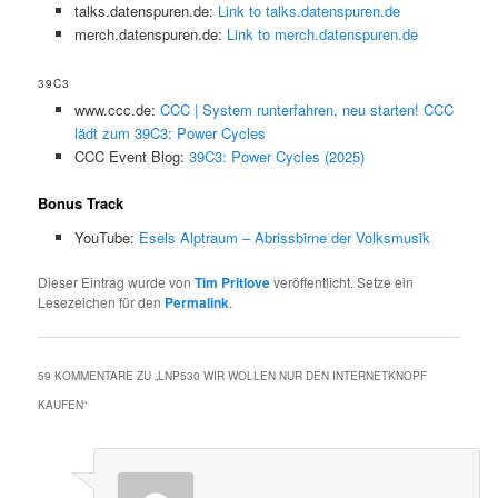
talks.datenspuren.de:
Link to talks.datenspuren.de
merch.datenspuren.de:
Link to merch.datenspuren.de
39C3
www.ccc.de:
CCC | System runterfahren, neu starten! CCC
lädt zum 39C3: Power Cycles
CCC Event Blog:
39C3: Power Cycles (2025)
Bonus Track
YouTube:
Esels Alptraum – Abrissbirne der Volksmusik
Dieser Eintrag wurde von
Tim Pritlove
veröffentlicht. Setze ein
Lesezeichen für den
Permalink
.
59 KOMMENTARE ZU „
LNP530 WIR WOLLEN NUR DEN INTERNETKNOPF
KAUFEN
“