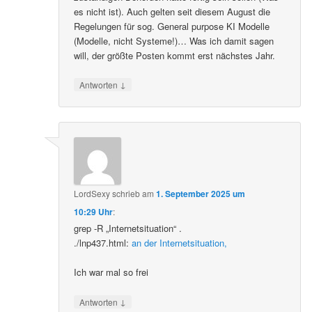
es nicht ist). Auch gelten seit diesem August die
Regelungen für sog. General purpose KI Modelle
(Modelle, nicht Systeme!)… Was ich damit sagen
will, der größte Posten kommt erst nächstes Jahr.
↓
Antworten
LordSexy
schrieb
am
1. September 2025 um
10:29 Uhr
:
grep -R „Internetsituation“ .
./lnp437.html:
an der Internetsituation,
Ich war mal so frei
↓
Antworten