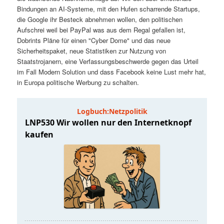
t
a
Bindungen an AI-Systeme, mit den Hufen scharrende Startups,
die Google ihr Besteck abnehmen wollen, den politischen
s
l
Aufschrei weil bei PayPal was aus dem Regal gefallen ist,
Dobrints Pläne für einen "Cyber Dome" und das neue
p
t
Sicherheitspaket, neue Statistiken zur Nutzung von
Staatstrojanern, eine Verfassungsbeschwerde gegen das Urteil
im Fall Modern Solution und dass Facebook keine Lust mehr hat,
r
s
in Europa politische Werbung zu schalten.
i
p
n
r
g
i
e
n
n
g
e
n