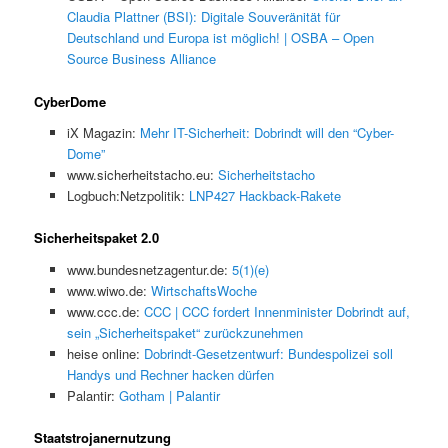
Claudia Plattner (BSI): Digitale Souveränität für
Deutschland und Europa ist möglich! | OSBA – Open
Source Business Alliance
CyberDome
iX Magazin:
Mehr IT-Sicherheit: Dobrindt will den “Cyber-
Dome”
www.sicherheitstacho.eu:
Sicherheitstacho
Logbuch:Netzpolitik:
LNP427 Hackback-Rakete
Sicherheitspaket 2.0
www.bundesnetzagentur.de:
5(1)(e)
www.wiwo.de:
WirtschaftsWoche
www.ccc.de:
CCC | CCC fordert Innenminister Dobrindt auf,
sein „Sicherheitspaket“ zurückzunehmen
heise online:
Dobrindt-Gesetzentwurf: Bundespolizei soll
Handys und Rechner hacken dürfen
Palantir:
Gotham | Palantir
Staatstrojanernutzung