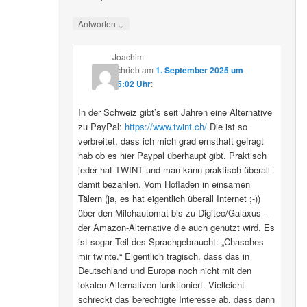
↓
Antworten
Joachim
schrieb
am
1. September 2025 um
15:02 Uhr
:
In der Schweiz gibt’s seit Jahren eine Alternative
zu PayPal:
https://www.twint.ch/
Die ist so
verbreitet, dass ich mich grad ernsthaft gefragt
hab ob es hier Paypal überhaupt gibt. Praktisch
jeder hat TWINT und man kann praktisch überall
damit bezahlen. Vom Hofladen in einsamen
Tälern (ja, es hat eigentlich überall Internet ;-))
über den Milchautomat bis zu Digitec/Galaxus –
der Amazon-Alternative die auch genutzt wird. Es
ist sogar Teil des Sprachgebraucht: „Chasches
mir twinte.“ Eigentlich tragisch, dass das in
Deutschland und Europa noch nicht mit den
lokalen Alternativen funktioniert. Vielleicht
schreckt das berechtigte Interesse ab, dass dann