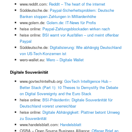
www.reddit.com:
Reddit – The heart of the internet
Süddeutsche.de:
Paypal-Sicherheitsproblem: Deutsche
Banken stoppen Zahlungen in Milliardenhöhe
www.golem.de:
Golem.de: IT-News für Profis
heise online:
Paypal-Zahlungsblockaden wirken nach
heise online:
BSI warnt vor Ausfällen – und meint offenbar
Paypal
Süddeutsche.de:
Digitalisierung: Wie abhängig Deutschland
von US-Tech-Konzernen ist
wero-wallet.eu:
Wero – Digitale Wallet
Digitale Souveränität
www.govtechintelhub.org:
GovTech Intelligence Hub –
Better Stack (Part 1): 10 Theses to Demystify the Debate
on Digital Sovereignty and the Euro Stack
heise online:
BSI-Präsidentin: Digitale Souveränität für
Deutschland vorerst unerreichbar
heise online:
Digitale Abhängigkeit: Plattner betont Umweg
zu Souveränität
www.handelsblatt.com:
Handelsblatt
OSBA – Open Source Business Alliance:
Offener Brief an