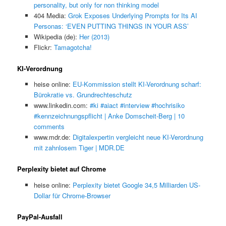
personality, but only for non thinking model
404 Media:
Grok Exposes Underlying Prompts for Its AI
Personas: ‘EVEN PUTTING THINGS IN YOUR ASS’
Wikipedia (de):
Her (2013)
Flickr:
Tamagotcha!
KI-Verordnung
heise online:
EU-Kommission stellt KI-Verordnung scharf:
Bürokratie vs. Grundrechteschutz
www.linkedin.com:
#ki #aiact #interview #hochrisiko
#kennzeichnungspflicht | Anke Domscheit-Berg | 10
comments
www.mdr.de:
Digitalexpertin vergleicht neue KI-Verordnung
mit zahnlosem Tiger | MDR.DE
Perplexity bietet auf Chrome
heise online:
Perplexity bietet Google 34,5 Milliarden US-
Dollar für Chrome-Browser
PayPal-Ausfall