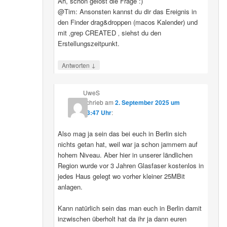
Ah, schon gelöst die Frage :)
@Tim: Ansonsten kannst du dir das Ereignis in
den Finder drag&droppen (macos Kalender) und
mit ‚grep CREATED ‚ siehst du den
Erstellungszeitpunkt.
↓
Antworten
UweS
schrieb
am
2. September 2025 um
13:47 Uhr
:
Also mag ja sein das bei euch in Berlin sich
nichts getan hat, weil war ja schon jammern auf
hohem Niveau. Aber hier in unserer ländlichen
Region wurde vor 3 Jahren Glasfaser kostenlos in
jedes Haus gelegt wo vorher kleiner 25MBit
anlagen.
Kann natürlich sein das man euch in Berlin damit
inzwischen überholt hat da ihr ja dann euren