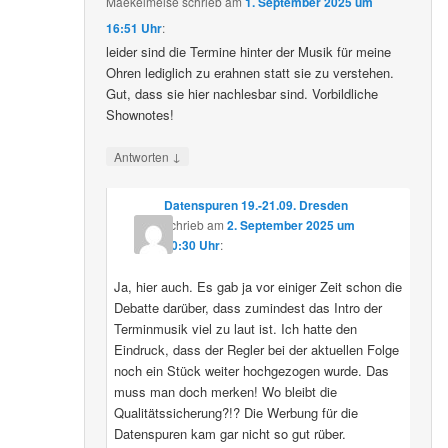
Maekelmeise
schrieb
am
1. September 2025 um
16:51 Uhr
:
leider sind die Termine hinter der Musik für meine
Ohren lediglich zu erahnen statt sie zu verstehen.
Gut, dass sie hier nachlesbar sind. Vorbildliche
Shownotes!
↓
Antworten
Datenspuren 19.-21.09. Dresden
schrieb
am
2. September 2025 um
10:30 Uhr
:
Ja, hier auch. Es gab ja vor einiger Zeit schon die
Debatte darüber, dass zumindest das Intro der
Terminmusik viel zu laut ist. Ich hatte den
Eindruck, dass der Regler bei der aktuellen Folge
noch ein Stück weiter hochgezogen wurde. Das
muss man doch merken! Wo bleibt die
Qualitätssicherung?!? Die Werbung für die
Datenspuren kam gar nicht so gut rüber.