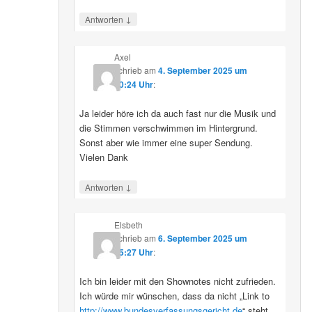
↓
Antworten
Axel
schrieb
am
4. September 2025 um
10:24 Uhr
:
Ja leider höre ich da auch fast nur die Musik und
die Stimmen verschwimmen im Hintergrund.
Sonst aber wie immer eine super Sendung.
Vielen Dank
↓
Antworten
Elsbeth
schrieb
am
6. September 2025 um
15:27 Uhr
:
Ich bin leider mit den Shownotes nicht zufrieden.
Ich würde mir wünschen, dass da nicht „Link to
http://www.bundesverfassungsgericht.de
“ steht,