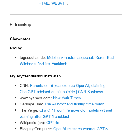
HTML
,
WEBVTT
.
Transkript
Shownotes
Prolog
tagesschau.de:
Mobilfunkmasten abgebaut: Kurort Bad
Wildbad stürzt ins Funkloch
MyBoyfriendIsNotChatGPT5
CNN:
Parents of 16-year-old sue OpenAI, claiming
ChatGPT advised on his suicide | CNN Business
www.nytimes.com:
New York Times
Garbage Day:
The AI boyfriend ticking time bomb
The Verge:
ChatGPT won’t remove old models without
warning after GPT-5 backlash
Wikipedia (en):
GPT-4o
BleepingComputer:
OpenAI releases warmer GPT-5