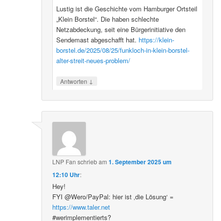
Lustig ist die Geschichte vom Hamburger Ortsteil
„Klein Borstel“. Die haben schlechte
Netzabdeckung, seit eine Bürgerinitiative den
Sendemast abgeschafft hat.
https://klein-
borstel.de/2025/08/25/funkloch-in-klein-borstel-
alter-streit-neues-problem/
↓
Antworten
LNP Fan
schrieb
am
1. September 2025 um
12:10 Uhr
:
Hey!
FYI @Wero/PayPal: hier ist ‚die Lösung‘ =
https://www.taler.net
#werimplementierts?