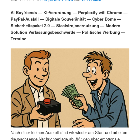
i
s
m
u
n
n
AI Boyfriends — KI-Verordnung — Perplexity will Chrome —
g
a
PayPal-Ausfall — Digitale Souveränität — Cyber Dome —
ä
n
e
v
Sicherheitspaket 2.0 — Staatstrojanernutzung — Modern
n
i
Solution Verfassungsbeschwerde — Politische Werbung —
r
d
g
Termine
a
e
ä
t
i
n
r
o
n
I
e
n
n
h
I
a
n
l
h
Nach einer kleinen Auszeit sind wir wieder am Start und arbeiten
die wachsende Nachrichtenlage ab. Wir den über emotionale