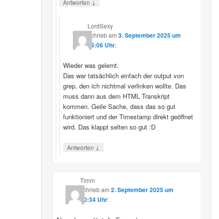
↓
Antworten
LordSexy
schrieb
am
3. September 2025 um
16:06 Uhr
:
Wieder was gelernt.
Das war tatsächlich einfach der output von
grep, den ich nichtmal verlinken wollte. Das
muss dann aus dem HTML Transkript
kommen. Geile Sache, dass das so gut
funktioniert und der Timestamp direkt geöffnet
wird. Das klappt selten so gut :D
↓
Antworten
Timm
schrieb
am
2. September 2025 um
10:34 Uhr
: