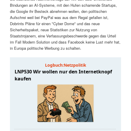
t
a
Bindungen an AI-Systeme, mit den Hufen scharrende Startups,
die Google ihr Besteck abnehmen wollen, den politischen
s
l
Aufschrei weil bei PayPal was aus dem Regal gefallen ist,
Dobrints Pläne für einen "Cyber Dome" und das neue
p
t
Sicherheitspaket, neue Statistiken zur Nutzung von
Staatstrojanern, eine Verfassungsbeschwerde gegen das Urteil
im Fall Modern Solution und dass Facebook keine Lust mehr hat,
r
s
in Europa politische Werbung zu schalten.
i
p
n
r
g
i
e
n
n
g
e
n