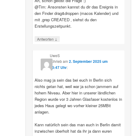
Ah, schon gelöst die Frage :)
@Tim: Ansonsten kannst du dir das Ereignis in
den Finder drag&droppen (macos Kalender) und
mit ‚grep CREATED ‚ siehst du den
Erstellungszeitpunkt.
↓
Antworten
UweS
schrieb
am
2. September 2025 um
13:47 Uhr
:
Also mag ja sein das bei euch in Berlin sich
nichts getan hat, weil war ja schon jammern auf
hohem Niveau. Aber hier in unserer ländlichen
Region wurde vor 3 Jahren Glasfaser kostenlos in
jedes Haus gelegt wo vorher kleiner 25MBit
anlagen.
Kann natürlich sein das man euch in Berlin damit
inzwischen überholt hat da ihr ja dann euren