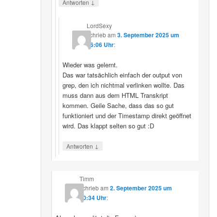
↓
Antworten
LordSexy
schrieb
am
3. September 2025 um
16:06 Uhr
:
Wieder was gelernt.
Das war tatsächlich einfach der output von
grep, den ich nichtmal verlinken wollte. Das
muss dann aus dem HTML Transkript
kommen. Geile Sache, dass das so gut
funktioniert und der Timestamp direkt geöffnet
wird. Das klappt selten so gut :D
↓
Antworten
Timm
schrieb
am
2. September 2025 um
10:34 Uhr
: