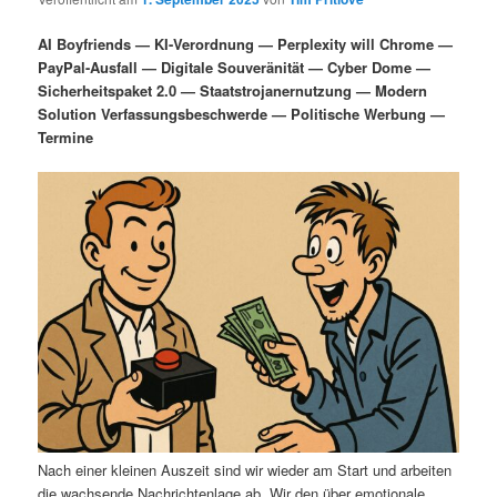
i
s
m
u
n
n
AI Boyfriends — KI-Verordnung — Perplexity will Chrome —
g
a
PayPal-Ausfall — Digitale Souveränität — Cyber Dome —
ä
n
e
v
Sicherheitspaket 2.0 — Staatstrojanernutzung — Modern
n
i
Solution Verfassungsbeschwerde — Politische Werbung —
r
d
g
Termine
a
e
ä
t
i
n
r
o
n
I
e
n
n
h
I
a
n
l
h
Nach einer kleinen Auszeit sind wir wieder am Start und arbeiten
die wachsende Nachrichtenlage ab. Wir den über emotionale