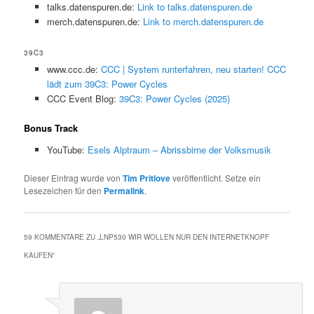
talks.datenspuren.de:
Link to talks.datenspuren.de
merch.datenspuren.de:
Link to merch.datenspuren.de
39C3
www.ccc.de:
CCC | System runterfahren, neu starten! CCC
lädt zum 39C3: Power Cycles
CCC Event Blog:
39C3: Power Cycles (2025)
Bonus Track
YouTube:
Esels Alptraum – Abrissbirne der Volksmusik
Dieser Eintrag wurde von
Tim Pritlove
veröffentlicht. Setze ein
Lesezeichen für den
Permalink
.
59 KOMMENTARE ZU „
LNP530 WIR WOLLEN NUR DEN INTERNETKNOPF
KAUFEN
“