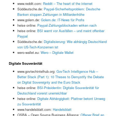
www.reddit.com:
Reddit – The heart of the internet
Süddeutsche.de:
Paypal-Sicherheitsproblem: Deutsche
Banken stoppen Zahlungen in Milliardenhöhe
www.golem.de:
Golem.de: IT-News für Profis
heise online:
Paypal-Zahlungsblockaden wirken nach
heise online:
BSI warnt vor Ausfällen – und meint offenbar
Paypal
Süddeutsche.de:
Digitalisierung: Wie abhängig Deutschland
von US-Tech-Konzernen ist
wero-wallet.eu:
Wero – Digitale Wallet
Digitale Souveränität
www.govtechintelhub.org:
GovTech Intelligence Hub –
Better Stack (Part 1): 10 Theses to Demystify the Debate
on Digital Sovereignty and the Euro Stack
heise online:
BSI-Präsidentin: Digitale Souveränität für
Deutschland vorerst unerreichbar
heise online:
Digitale Abhängigkeit: Plattner betont Umweg
zu Souveränität
www.handelsblatt.com:
Handelsblatt
OSBA – Open Source Business Alliance:
Offener Brief an