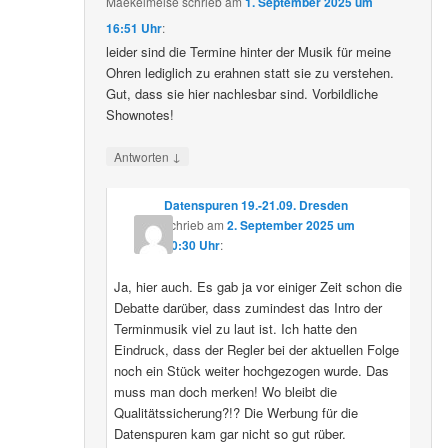
Maekelmeise
schrieb
am
1. September 2025 um
16:51 Uhr
:
leider sind die Termine hinter der Musik für meine
Ohren lediglich zu erahnen statt sie zu verstehen.
Gut, dass sie hier nachlesbar sind. Vorbildliche
Shownotes!
↓
Antworten
Datenspuren 19.-21.09. Dresden
schrieb
am
2. September 2025 um
10:30 Uhr
:
Ja, hier auch. Es gab ja vor einiger Zeit schon die
Debatte darüber, dass zumindest das Intro der
Terminmusik viel zu laut ist. Ich hatte den
Eindruck, dass der Regler bei der aktuellen Folge
noch ein Stück weiter hochgezogen wurde. Das
muss man doch merken! Wo bleibt die
Qualitätssicherung?!? Die Werbung für die
Datenspuren kam gar nicht so gut rüber.