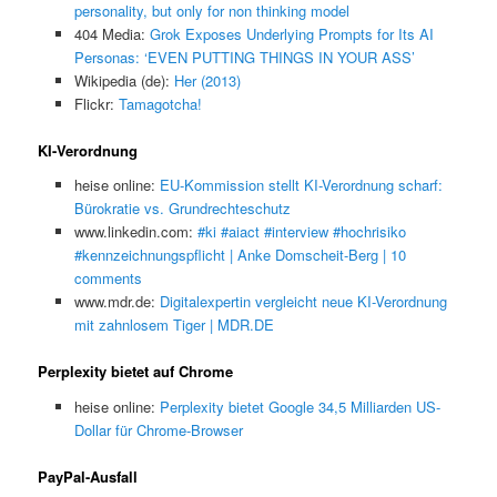
personality, but only for non thinking model
404 Media:
Grok Exposes Underlying Prompts for Its AI
Personas: ‘EVEN PUTTING THINGS IN YOUR ASS’
Wikipedia (de):
Her (2013)
Flickr:
Tamagotcha!
KI-Verordnung
heise online:
EU-Kommission stellt KI-Verordnung scharf:
Bürokratie vs. Grundrechteschutz
www.linkedin.com:
#ki #aiact #interview #hochrisiko
#kennzeichnungspflicht | Anke Domscheit-Berg | 10
comments
www.mdr.de:
Digitalexpertin vergleicht neue KI-Verordnung
mit zahnlosem Tiger | MDR.DE
Perplexity bietet auf Chrome
heise online:
Perplexity bietet Google 34,5 Milliarden US-
Dollar für Chrome-Browser
PayPal-Ausfall