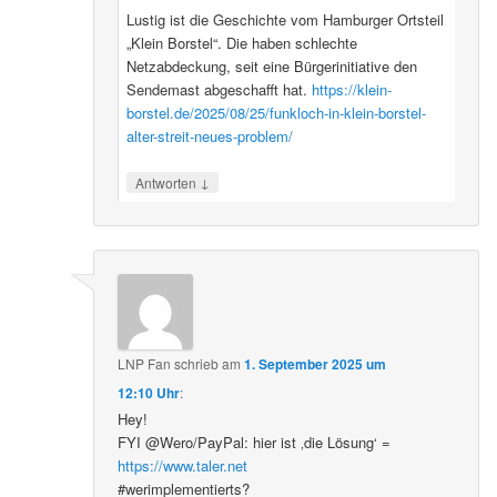
Lustig ist die Geschichte vom Hamburger Ortsteil
„Klein Borstel“. Die haben schlechte
Netzabdeckung, seit eine Bürgerinitiative den
Sendemast abgeschafft hat.
https://klein-
borstel.de/2025/08/25/funkloch-in-klein-borstel-
alter-streit-neues-problem/
↓
Antworten
LNP Fan
schrieb
am
1. September 2025 um
12:10 Uhr
:
Hey!
FYI @Wero/PayPal: hier ist ‚die Lösung‘ =
https://www.taler.net
#werimplementierts?