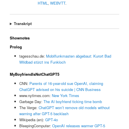
HTML
,
WEBVTT
.
Transkript
Shownotes
Prolog
tagesschau.de:
Mobilfunkmasten abgebaut: Kurort Bad
Wildbad stürzt ins Funkloch
MyBoyfriendIsNotChatGPT5
CNN:
Parents of 16-year-old sue OpenAI, claiming
ChatGPT advised on his suicide | CNN Business
www.nytimes.com:
New York Times
Garbage Day:
The AI boyfriend ticking time bomb
The Verge:
ChatGPT won’t remove old models without
warning after GPT-5 backlash
Wikipedia (en):
GPT-4o
BleepingComputer:
OpenAI releases warmer GPT-5