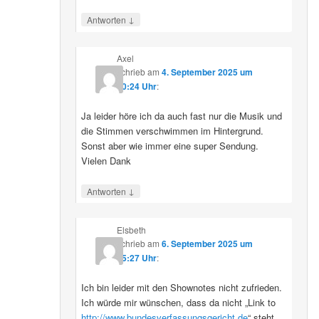
↓
Antworten
Axel
schrieb
am
4. September 2025 um
10:24 Uhr
:
Ja leider höre ich da auch fast nur die Musik und
die Stimmen verschwimmen im Hintergrund.
Sonst aber wie immer eine super Sendung.
Vielen Dank
↓
Antworten
Elsbeth
schrieb
am
6. September 2025 um
15:27 Uhr
:
Ich bin leider mit den Shownotes nicht zufrieden.
Ich würde mir wünschen, dass da nicht „Link to
http://www.bundesverfassungsgericht.de
“ steht,