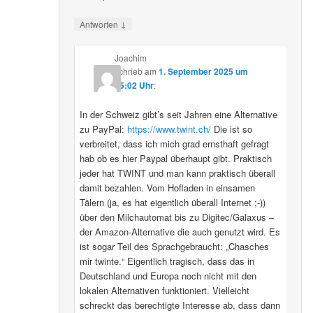
↓
Antworten
Joachim
schrieb
am
1. September 2025 um
15:02 Uhr
:
In der Schweiz gibt’s seit Jahren eine Alternative
zu PayPal:
https://www.twint.ch/
Die ist so
verbreitet, dass ich mich grad ernsthaft gefragt
hab ob es hier Paypal überhaupt gibt. Praktisch
jeder hat TWINT und man kann praktisch überall
damit bezahlen. Vom Hofladen in einsamen
Tälern (ja, es hat eigentlich überall Internet ;-))
über den Milchautomat bis zu Digitec/Galaxus –
der Amazon-Alternative die auch genutzt wird. Es
ist sogar Teil des Sprachgebraucht: „Chasches
mir twinte.“ Eigentlich tragisch, dass das in
Deutschland und Europa noch nicht mit den
lokalen Alternativen funktioniert. Vielleicht
schreckt das berechtigte Interesse ab, dass dann