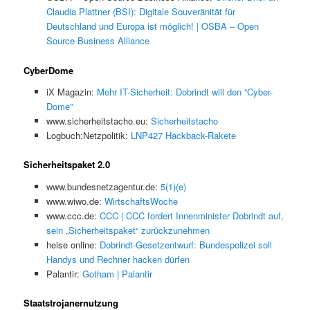
Claudia Plattner (BSI): Digitale Souveränität für
Deutschland und Europa ist möglich! | OSBA – Open
Source Business Alliance
CyberDome
iX Magazin:
Mehr IT-Sicherheit: Dobrindt will den “Cyber-
Dome”
www.sicherheitstacho.eu:
Sicherheitstacho
Logbuch:Netzpolitik:
LNP427 Hackback-Rakete
Sicherheitspaket 2.0
www.bundesnetzagentur.de:
5(1)(e)
www.wiwo.de:
WirtschaftsWoche
www.ccc.de:
CCC | CCC fordert Innenminister Dobrindt auf,
sein „Sicherheitspaket“ zurückzunehmen
heise online:
Dobrindt-Gesetzentwurf: Bundespolizei soll
Handys und Rechner hacken dürfen
Palantir:
Gotham | Palantir
Staatstrojanernutzung