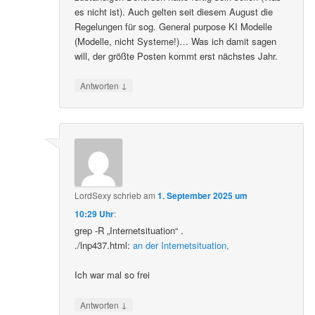
es nicht ist). Auch gelten seit diesem August die
Regelungen für sog. General purpose KI Modelle
(Modelle, nicht Systeme!)… Was ich damit sagen
will, der größte Posten kommt erst nächstes Jahr.
↓
Antworten
LordSexy
schrieb
am
1. September 2025 um
10:29 Uhr
:
grep -R „Internetsituation“ .
./lnp437.html:
an der Internetsituation,
Ich war mal so frei
↓
Antworten