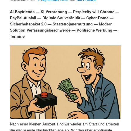
i
s
m
u
n
n
AI Boyfriends — KI-Verordnung — Perplexity will Chrome —
g
a
PayPal-Ausfall — Digitale Souveränität — Cyber Dome —
ä
n
e
v
Sicherheitspaket 2.0 — Staatstrojanernutzung — Modern
n
i
Solution Verfassungsbeschwerde — Politische Werbung —
r
d
g
Termine
a
e
ä
t
i
n
r
o
n
I
e
n
n
h
I
a
n
l
h
Nach einer kleinen Auszeit sind wir wieder am Start und arbeiten
die wachsende Nachrichtenlage ab. Wir den über emotionale