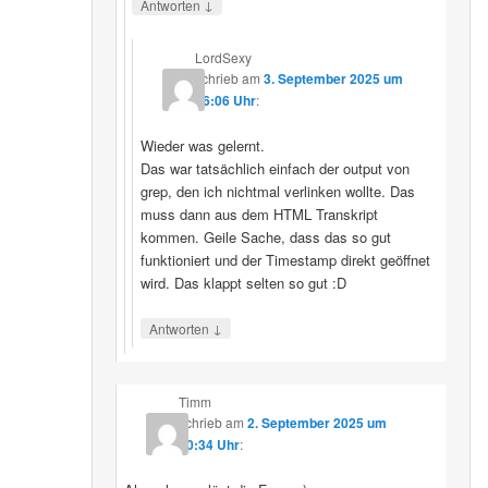
↓
Antworten
LordSexy
schrieb
am
3. September 2025 um
16:06 Uhr
:
Wieder was gelernt.
Das war tatsächlich einfach der output von
grep, den ich nichtmal verlinken wollte. Das
muss dann aus dem HTML Transkript
kommen. Geile Sache, dass das so gut
funktioniert und der Timestamp direkt geöffnet
wird. Das klappt selten so gut :D
↓
Antworten
Timm
schrieb
am
2. September 2025 um
10:34 Uhr
: