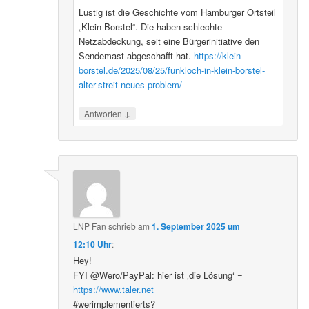
Lustig ist die Geschichte vom Hamburger Ortsteil
„Klein Borstel“. Die haben schlechte
Netzabdeckung, seit eine Bürgerinitiative den
Sendemast abgeschafft hat.
https://klein-
borstel.de/2025/08/25/funkloch-in-klein-borstel-
alter-streit-neues-problem/
↓
Antworten
LNP Fan
schrieb
am
1. September 2025 um
12:10 Uhr
:
Hey!
FYI @Wero/PayPal: hier ist ‚die Lösung‘ =
https://www.taler.net
#werimplementierts?