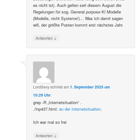
es nicht ist). Auch gelten seit diesem August die
Regelungen für sog. General purpose KI Modelle
(Modelle, nicht Systeme!)… Was ich damit sagen
will, der größte Posten kommt erst nächstes Jahr.
↓
Antworten
LordSexy
schrieb
am
1. September 2025 um
10:29 Uhr
:
grep -R „Internetsituation“ .
./lnp437.html:
an der Internetsituation,
Ich war mal so frei
↓
Antworten