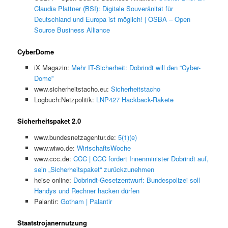
Claudia Plattner (BSI): Digitale Souveränität für
Deutschland und Europa ist möglich! | OSBA – Open
Source Business Alliance
CyberDome
iX Magazin:
Mehr IT-Sicherheit: Dobrindt will den “Cyber-
Dome”
www.sicherheitstacho.eu:
Sicherheitstacho
Logbuch:Netzpolitik:
LNP427 Hackback-Rakete
Sicherheitspaket 2.0
www.bundesnetzagentur.de:
5(1)(e)
www.wiwo.de:
WirtschaftsWoche
www.ccc.de:
CCC | CCC fordert Innenminister Dobrindt auf,
sein „Sicherheitspaket“ zurückzunehmen
heise online:
Dobrindt-Gesetzentwurf: Bundespolizei soll
Handys und Rechner hacken dürfen
Palantir:
Gotham | Palantir
Staatstrojanernutzung