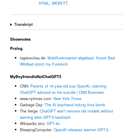
HTML
,
WEBVTT
.
Transkript
Shownotes
Prolog
tagesschau.de:
Mobilfunkmasten abgebaut: Kurort Bad
Wildbad stürzt ins Funkloch
MyBoyfriendIsNotChatGPT5
CNN:
Parents of 16-year-old sue OpenAI, claiming
ChatGPT advised on his suicide | CNN Business
www.nytimes.com:
New York Times
Garbage Day:
The AI boyfriend ticking time bomb
The Verge:
ChatGPT won’t remove old models without
warning after GPT-5 backlash
Wikipedia (en):
GPT-4o
BleepingComputer:
OpenAI releases warmer GPT-5