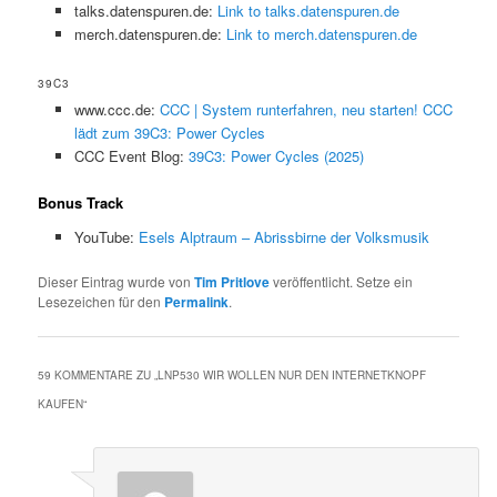
talks.datenspuren.de:
Link to talks.datenspuren.de
merch.datenspuren.de:
Link to merch.datenspuren.de
39C3
www.ccc.de:
CCC | System runterfahren, neu starten! CCC
lädt zum 39C3: Power Cycles
CCC Event Blog:
39C3: Power Cycles (2025)
Bonus Track
YouTube:
Esels Alptraum – Abrissbirne der Volksmusik
Dieser Eintrag wurde von
Tim Pritlove
veröffentlicht. Setze ein
Lesezeichen für den
Permalink
.
59 KOMMENTARE ZU „
LNP530 WIR WOLLEN NUR DEN INTERNETKNOPF
KAUFEN
“