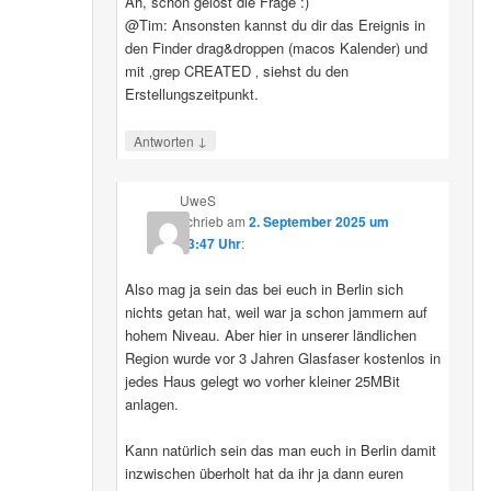
Ah, schon gelöst die Frage :)
@Tim: Ansonsten kannst du dir das Ereignis in
den Finder drag&droppen (macos Kalender) und
mit ‚grep CREATED ‚ siehst du den
Erstellungszeitpunkt.
↓
Antworten
UweS
schrieb
am
2. September 2025 um
13:47 Uhr
:
Also mag ja sein das bei euch in Berlin sich
nichts getan hat, weil war ja schon jammern auf
hohem Niveau. Aber hier in unserer ländlichen
Region wurde vor 3 Jahren Glasfaser kostenlos in
jedes Haus gelegt wo vorher kleiner 25MBit
anlagen.
Kann natürlich sein das man euch in Berlin damit
inzwischen überholt hat da ihr ja dann euren