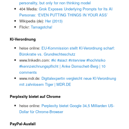
personality, but only for non thinking model
404 Media:
Grok Exposes Underlying Prompts for Its AI
Personas: ‘EVEN PUTTING THINGS IN YOUR ASS’
Wikipedia (de):
Her (2013)
Flickr:
Tamagotcha!
KI-Verordnung
heise online:
EU-Kommission stellt KI-Verordnung scharf:
Bürokratie vs. Grundrechteschutz
www.linkedin.com:
#ki #aiact #interview #hochrisiko
#kennzeichnungspflicht | Anke Domscheit-Berg | 10
comments
www.mdr.de:
Digitalexpertin vergleicht neue KI-Verordnung
mit zahnlosem Tiger | MDR.DE
Perplexity bietet auf Chrome
heise online:
Perplexity bietet Google 34,5 Milliarden US-
Dollar für Chrome-Browser
PayPal-Ausfall