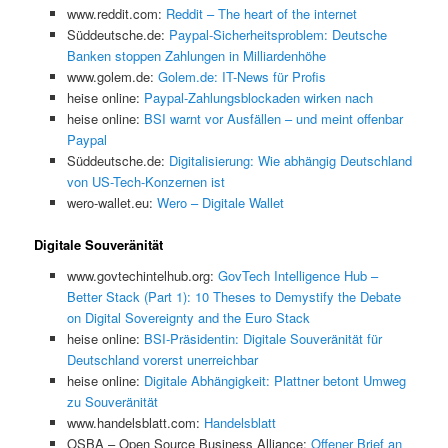
www.reddit.com:
Reddit – The heart of the internet
Süddeutsche.de:
Paypal-Sicherheitsproblem: Deutsche
Banken stoppen Zahlungen in Milliardenhöhe
www.golem.de:
Golem.de: IT-News für Profis
heise online:
Paypal-Zahlungsblockaden wirken nach
heise online:
BSI warnt vor Ausfällen – und meint offenbar
Paypal
Süddeutsche.de:
Digitalisierung: Wie abhängig Deutschland
von US-Tech-Konzernen ist
wero-wallet.eu:
Wero – Digitale Wallet
Digitale Souveränität
www.govtechintelhub.org:
GovTech Intelligence Hub –
Better Stack (Part 1): 10 Theses to Demystify the Debate
on Digital Sovereignty and the Euro Stack
heise online:
BSI-Präsidentin: Digitale Souveränität für
Deutschland vorerst unerreichbar
heise online:
Digitale Abhängigkeit: Plattner betont Umweg
zu Souveränität
www.handelsblatt.com:
Handelsblatt
OSBA – Open Source Business Alliance:
Offener Brief an