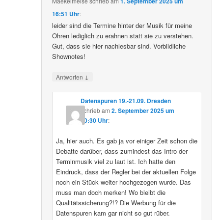
Maekelmeise
schrieb
am
1. September 2025 um
16:51 Uhr
:
leider sind die Termine hinter der Musik für meine
Ohren lediglich zu erahnen statt sie zu verstehen.
Gut, dass sie hier nachlesbar sind. Vorbildliche
Shownotes!
↓
Antworten
Datenspuren 19.-21.09. Dresden
schrieb
am
2. September 2025 um
10:30 Uhr
:
Ja, hier auch. Es gab ja vor einiger Zeit schon die
Debatte darüber, dass zumindest das Intro der
Terminmusik viel zu laut ist. Ich hatte den
Eindruck, dass der Regler bei der aktuellen Folge
noch ein Stück weiter hochgezogen wurde. Das
muss man doch merken! Wo bleibt die
Qualitätssicherung?!? Die Werbung für die
Datenspuren kam gar nicht so gut rüber.