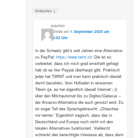
↓
Antworten
Joachim
schrieb
am
1. September 2025 um
15:02 Uhr
:
In der Schweiz gibt’s seit Jahren eine Alternative
zu PayPal:
https://www.twint.ch/
Die ist so
verbreitet, dass ich mich grad ernsthaft gefragt
hab ob es hier Paypal überhaupt gibt. Praktisch
jeder hat TWINT und man kann praktisch überall
damit bezahlen. Vom Hofladen in einsamen
Tälern (ja, es hat eigentlich überall Internet ;-))
über den Milchautomat bis zu Digitec/Galaxus –
der Amazon-Alternative die auch genutzt wird. Es
ist sogar Teil des Sprachgebraucht: „Chasches
mir twinte.“ Eigentlich tragisch, dass das in
Deutschland und Europa noch nicht mit den
lokalen Alternativen funktioniert. Vielleicht
schreckt das berechtigte Interesse ab, dass dann