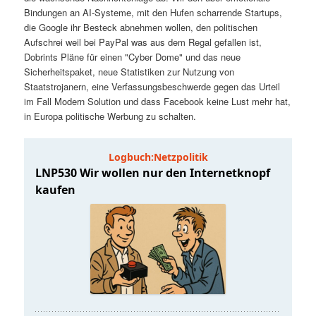
t
a
Bindungen an AI-Systeme, mit den Hufen scharrende Startups,
die Google ihr Besteck abnehmen wollen, den politischen
s
l
Aufschrei weil bei PayPal was aus dem Regal gefallen ist,
Dobrints Pläne für einen "Cyber Dome" und das neue
p
t
Sicherheitspaket, neue Statistiken zur Nutzung von
Staatstrojanern, eine Verfassungsbeschwerde gegen das Urteil
im Fall Modern Solution und dass Facebook keine Lust mehr hat,
r
s
in Europa politische Werbung zu schalten.
i
p
n
r
g
i
e
n
n
g
e
n