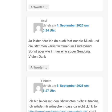
↓
Antworten
Axel
schrieb
am
4. September 2025 um
10:24 Uhr
:
Ja leider höre ich da auch fast nur die Musik und
die Stimmen verschwimmen im Hintergrund.
Sonst aber wie immer eine super Sendung.
Vielen Dank
↓
Antworten
Elsbeth
schrieb
am
6. September 2025 um
15:27 Uhr
:
Ich bin leider mit den Shownotes nicht zufrieden.
Ich würde mir wünschen, dass da nicht „Link to
http://www.bundesverfassungsgericht.de
“ steht,