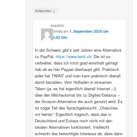
↓
Antworten
Joachim
schrieb
am
1. September 2025 um
15:02 Uhr
:
In der Schweiz gibt’s seit Jahren eine Alternative
zu PayPal:
https://www.twint.ch/
Die ist so
verbreitet, dass ich mich grad ernsthaft gefragt
hab ob es hier Paypal überhaupt gibt. Praktisch
jeder hat TWINT und man kann praktisch überall
damit bezahlen. Vom Hofladen in einsamen
Tälern (ja, es hat eigentlich überall Internet ;-))
über den Milchautomat bis zu Digitec/Galaxus –
der Amazon-Alternative die auch genutzt wird. Es
ist sogar Teil des Sprachgebraucht: „Chasches
mir twinte.“ Eigentlich tragisch, dass das in
Deutschland und Europa noch nicht mit den
lokalen Alternativen funktioniert. Vielleicht
schreckt das berechtigte Interesse ab, dass dann