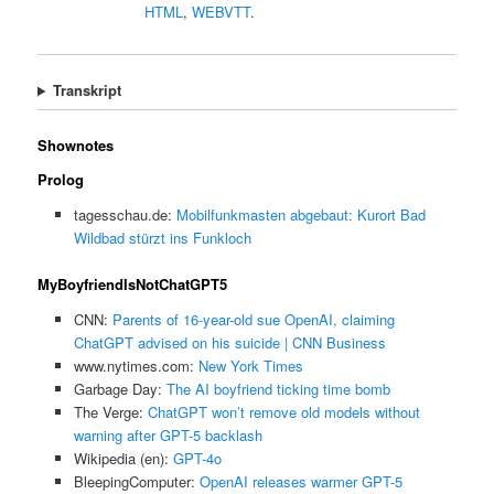
HTML
,
WEBVTT
.
Transkript
Shownotes
Prolog
tagesschau.de:
Mobilfunkmasten abgebaut: Kurort Bad
Wildbad stürzt ins Funkloch
MyBoyfriendIsNotChatGPT5
CNN:
Parents of 16-year-old sue OpenAI, claiming
ChatGPT advised on his suicide | CNN Business
www.nytimes.com:
New York Times
Garbage Day:
The AI boyfriend ticking time bomb
The Verge:
ChatGPT won’t remove old models without
warning after GPT-5 backlash
Wikipedia (en):
GPT-4o
BleepingComputer:
OpenAI releases warmer GPT-5