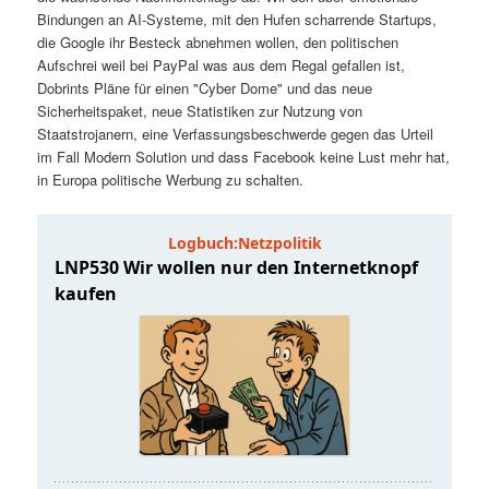
t
a
Bindungen an AI-Systeme, mit den Hufen scharrende Startups,
die Google ihr Besteck abnehmen wollen, den politischen
s
l
Aufschrei weil bei PayPal was aus dem Regal gefallen ist,
Dobrints Pläne für einen "Cyber Dome" und das neue
p
t
Sicherheitspaket, neue Statistiken zur Nutzung von
Staatstrojanern, eine Verfassungsbeschwerde gegen das Urteil
im Fall Modern Solution und dass Facebook keine Lust mehr hat,
r
s
in Europa politische Werbung zu schalten.
i
p
n
r
g
i
e
n
n
g
e
n