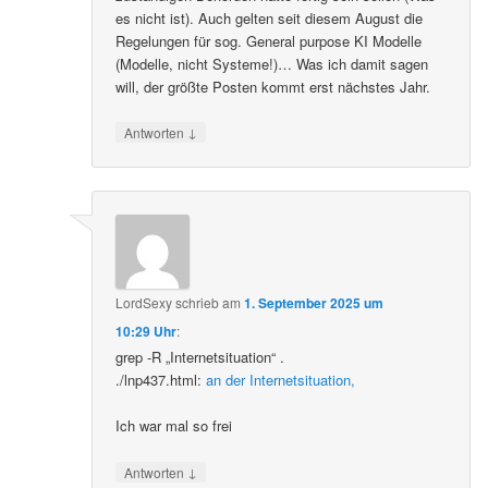
es nicht ist). Auch gelten seit diesem August die
Regelungen für sog. General purpose KI Modelle
(Modelle, nicht Systeme!)… Was ich damit sagen
will, der größte Posten kommt erst nächstes Jahr.
↓
Antworten
LordSexy
schrieb
am
1. September 2025 um
10:29 Uhr
:
grep -R „Internetsituation“ .
./lnp437.html:
an der Internetsituation,
Ich war mal so frei
↓
Antworten