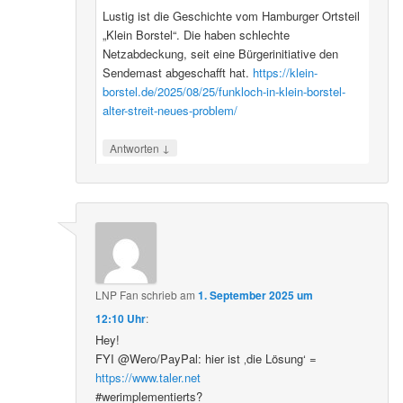
Lustig ist die Geschichte vom Hamburger Ortsteil
„Klein Borstel“. Die haben schlechte
Netzabdeckung, seit eine Bürgerinitiative den
Sendemast abgeschafft hat.
https://klein-
borstel.de/2025/08/25/funkloch-in-klein-borstel-
alter-streit-neues-problem/
↓
Antworten
LNP Fan
schrieb
am
1. September 2025 um
12:10 Uhr
:
Hey!
FYI @Wero/PayPal: hier ist ‚die Lösung‘ =
https://www.taler.net
#werimplementierts?