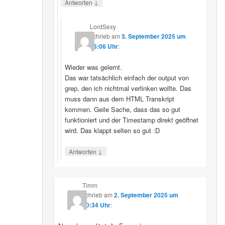
↓
Antworten
LordSexy
schrieb
am
3. September 2025 um
16:06 Uhr
:
Wieder was gelernt.
Das war tatsächlich einfach der output von
grep, den ich nichtmal verlinken wollte. Das
muss dann aus dem HTML Transkript
kommen. Geile Sache, dass das so gut
funktioniert und der Timestamp direkt geöffnet
wird. Das klappt selten so gut :D
↓
Antworten
Timm
schrieb
am
2. September 2025 um
10:34 Uhr
: