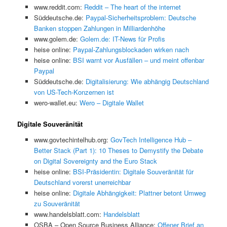
www.reddit.com:
Reddit – The heart of the internet
Süddeutsche.de:
Paypal-Sicherheitsproblem: Deutsche
Banken stoppen Zahlungen in Milliardenhöhe
www.golem.de:
Golem.de: IT-News für Profis
heise online:
Paypal-Zahlungsblockaden wirken nach
heise online:
BSI warnt vor Ausfällen – und meint offenbar
Paypal
Süddeutsche.de:
Digitalisierung: Wie abhängig Deutschland
von US-Tech-Konzernen ist
wero-wallet.eu:
Wero – Digitale Wallet
Digitale Souveränität
www.govtechintelhub.org:
GovTech Intelligence Hub –
Better Stack (Part 1): 10 Theses to Demystify the Debate
on Digital Sovereignty and the Euro Stack
heise online:
BSI-Präsidentin: Digitale Souveränität für
Deutschland vorerst unerreichbar
heise online:
Digitale Abhängigkeit: Plattner betont Umweg
zu Souveränität
www.handelsblatt.com:
Handelsblatt
OSBA – Open Source Business Alliance:
Offener Brief an