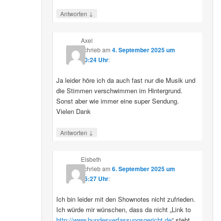
↓
Antworten
Axel
schrieb
am
4. September 2025 um
10:24 Uhr
:
Ja leider höre ich da auch fast nur die Musik und
die Stimmen verschwimmen im Hintergrund.
Sonst aber wie immer eine super Sendung.
Vielen Dank
↓
Antworten
Elsbeth
schrieb
am
6. September 2025 um
15:27 Uhr
:
Ich bin leider mit den Shownotes nicht zufrieden.
Ich würde mir wünschen, dass da nicht „Link to
http://www.bundesverfassungsgericht.de
“ steht,