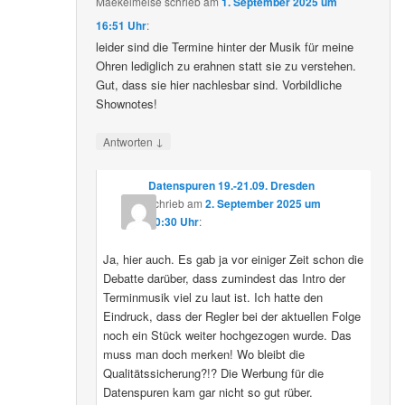
Maekelmeise
schrieb
am
1. September 2025 um
16:51 Uhr
:
leider sind die Termine hinter der Musik für meine
Ohren lediglich zu erahnen statt sie zu verstehen.
Gut, dass sie hier nachlesbar sind. Vorbildliche
Shownotes!
↓
Antworten
Datenspuren 19.-21.09. Dresden
schrieb
am
2. September 2025 um
10:30 Uhr
:
Ja, hier auch. Es gab ja vor einiger Zeit schon die
Debatte darüber, dass zumindest das Intro der
Terminmusik viel zu laut ist. Ich hatte den
Eindruck, dass der Regler bei der aktuellen Folge
noch ein Stück weiter hochgezogen wurde. Das
muss man doch merken! Wo bleibt die
Qualitätssicherung?!? Die Werbung für die
Datenspuren kam gar nicht so gut rüber.