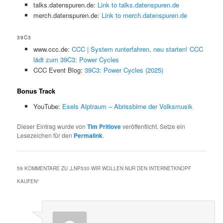
talks.datenspuren.de:
Link to talks.datenspuren.de
merch.datenspuren.de:
Link to merch.datenspuren.de
39C3
www.ccc.de:
CCC | System runterfahren, neu starten! CCC
lädt zum 39C3: Power Cycles
CCC Event Blog:
39C3: Power Cycles (2025)
Bonus Track
YouTube:
Esels Alptraum – Abrissbirne der Volksmusik
Dieser Eintrag wurde von
Tim Pritlove
veröffentlicht. Setze ein
Lesezeichen für den
Permalink
.
59 KOMMENTARE ZU „
LNP530 WIR WOLLEN NUR DEN INTERNETKNOPF
KAUFEN
“