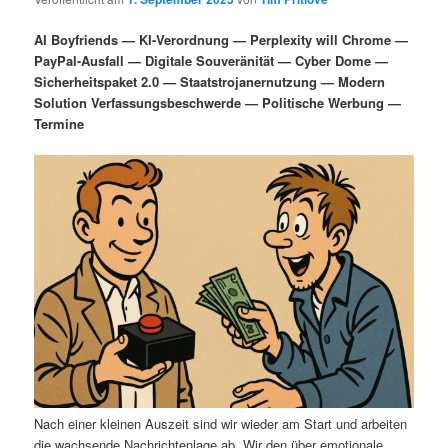
i
s
m
u
n
n
AI Boyfriends — KI-Verordnung — Perplexity will Chrome —
g
a
PayPal-Ausfall — Digitale Souveränität — Cyber Dome —
ä
n
e
v
Sicherheitspaket 2.0 — Staatstrojanernutzung — Modern
n
i
Solution Verfassungsbeschwerde — Politische Werbung —
r
d
g
Termine
a
e
ä
t
i
n
r
o
n
I
e
n
n
h
I
a
n
l
h
Nach einer kleinen Auszeit sind wir wieder am Start und arbeiten
die wachsende Nachrichtenlage ab. Wir den über emotionale