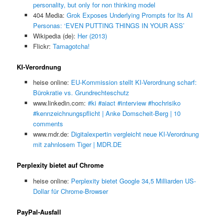
personality, but only for non thinking model
404 Media:
Grok Exposes Underlying Prompts for Its AI
Personas: ‘EVEN PUTTING THINGS IN YOUR ASS’
Wikipedia (de):
Her (2013)
Flickr:
Tamagotcha!
KI-Verordnung
heise online:
EU-Kommission stellt KI-Verordnung scharf:
Bürokratie vs. Grundrechteschutz
www.linkedin.com:
#ki #aiact #interview #hochrisiko
#kennzeichnungspflicht | Anke Domscheit-Berg | 10
comments
www.mdr.de:
Digitalexpertin vergleicht neue KI-Verordnung
mit zahnlosem Tiger | MDR.DE
Perplexity bietet auf Chrome
heise online:
Perplexity bietet Google 34,5 Milliarden US-
Dollar für Chrome-Browser
PayPal-Ausfall