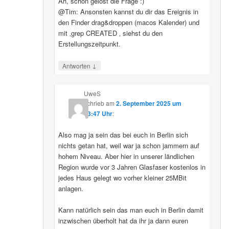
Ah, schon gelöst die Frage :)
@Tim: Ansonsten kannst du dir das Ereignis in
den Finder drag&droppen (macos Kalender) und
mit ‚grep CREATED ‚ siehst du den
Erstellungszeitpunkt.
↓
Antworten
UweS
schrieb
am
2. September 2025 um
13:47 Uhr
:
Also mag ja sein das bei euch in Berlin sich
nichts getan hat, weil war ja schon jammern auf
hohem Niveau. Aber hier in unserer ländlichen
Region wurde vor 3 Jahren Glasfaser kostenlos in
jedes Haus gelegt wo vorher kleiner 25MBit
anlagen.
Kann natürlich sein das man euch in Berlin damit
inzwischen überholt hat da ihr ja dann euren