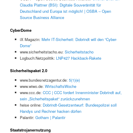
Claudia Plattner (BSI): Digitale Souveränität für
Deutschland und Europa ist möglich! | OSBA – Open
Source Business Alliance
CyberDome
iX Magazin:
Mehr IT-Sicherheit: Dobrindt will den “Cyber-
Dome”
www.sicherheitstacho.eu:
Sicherheitstacho
Logbuch:Netzpolitik:
LNP427 Hackback-Rakete
Sicherheitspaket 2.0
www.bundesnetzagentur.de:
5(1)(e)
www.wiwo.de:
WirtschaftsWoche
www.ccc.de:
CCC | CCC fordert Innenminister Dobrindt auf,
sein „Sicherheitspaket“ zurückzunehmen
heise online:
Dobrindt-Gesetzentwurf: Bundespolizei soll
Handys und Rechner hacken dürfen
Palantir:
Gotham | Palantir
Staatstrojanernutzung