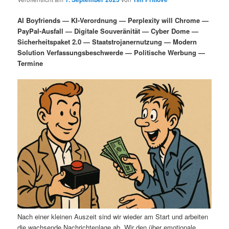
i
s
m
u
n
n
AI Boyfriends — KI-Verordnung — Perplexity will Chrome —
g
a
PayPal-Ausfall — Digitale Souveränität — Cyber Dome —
ä
n
e
v
Sicherheitspaket 2.0 — Staatstrojanernutzung — Modern
n
i
Solution Verfassungsbeschwerde — Politische Werbung —
r
d
g
Termine
a
e
ä
t
i
n
r
o
n
I
e
n
n
h
I
a
n
l
h
Nach einer kleinen Auszeit sind wir wieder am Start und arbeiten
die wachsende Nachrichtenlage ab. Wir den über emotionale