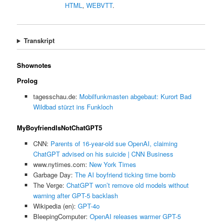
HTML
,
WEBVTT
.
Transkript
Shownotes
Prolog
tagesschau.de:
Mobilfunkmasten abgebaut: Kurort Bad
Wildbad stürzt ins Funkloch
MyBoyfriendIsNotChatGPT5
CNN:
Parents of 16-year-old sue OpenAI, claiming
ChatGPT advised on his suicide | CNN Business
www.nytimes.com:
New York Times
Garbage Day:
The AI boyfriend ticking time bomb
The Verge:
ChatGPT won’t remove old models without
warning after GPT-5 backlash
Wikipedia (en):
GPT-4o
BleepingComputer:
OpenAI releases warmer GPT-5