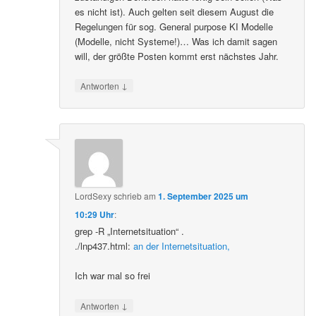
es nicht ist). Auch gelten seit diesem August die
Regelungen für sog. General purpose KI Modelle
(Modelle, nicht Systeme!)… Was ich damit sagen
will, der größte Posten kommt erst nächstes Jahr.
↓
Antworten
LordSexy
schrieb
am
1. September 2025 um
10:29 Uhr
:
grep -R „Internetsituation“ .
./lnp437.html:
an der Internetsituation,
Ich war mal so frei
↓
Antworten