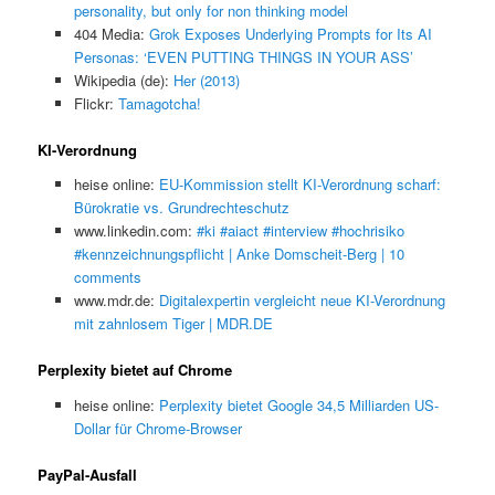
personality, but only for non thinking model
404 Media:
Grok Exposes Underlying Prompts for Its AI
Personas: ‘EVEN PUTTING THINGS IN YOUR ASS’
Wikipedia (de):
Her (2013)
Flickr:
Tamagotcha!
KI-Verordnung
heise online:
EU-Kommission stellt KI-Verordnung scharf:
Bürokratie vs. Grundrechteschutz
www.linkedin.com:
#ki #aiact #interview #hochrisiko
#kennzeichnungspflicht | Anke Domscheit-Berg | 10
comments
www.mdr.de:
Digitalexpertin vergleicht neue KI-Verordnung
mit zahnlosem Tiger | MDR.DE
Perplexity bietet auf Chrome
heise online:
Perplexity bietet Google 34,5 Milliarden US-
Dollar für Chrome-Browser
PayPal-Ausfall