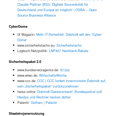
Claudia Plattner (BSI): Digitale Souveränität für
Deutschland und Europa ist möglich! | OSBA – Open
Source Business Alliance
CyberDome
iX Magazin:
Mehr IT-Sicherheit: Dobrindt will den “Cyber-
Dome”
www.sicherheitstacho.eu:
Sicherheitstacho
Logbuch:Netzpolitik:
LNP427 Hackback-Rakete
Sicherheitspaket 2.0
www.bundesnetzagentur.de:
5(1)(e)
www.wiwo.de:
WirtschaftsWoche
www.ccc.de:
CCC | CCC fordert Innenminister Dobrindt auf,
sein „Sicherheitspaket“ zurückzunehmen
heise online:
Dobrindt-Gesetzentwurf: Bundespolizei soll
Handys und Rechner hacken dürfen
Palantir:
Gotham | Palantir
Staatstrojanernutzung