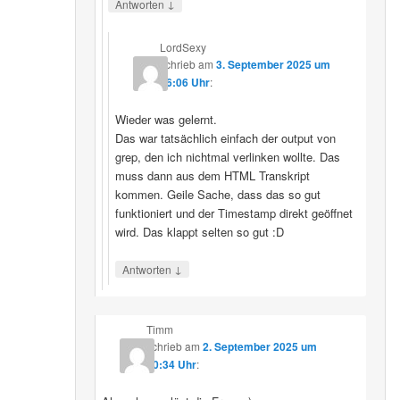
↓
Antworten
LordSexy
schrieb
am
3. September 2025 um
16:06 Uhr
:
Wieder was gelernt.
Das war tatsächlich einfach der output von
grep, den ich nichtmal verlinken wollte. Das
muss dann aus dem HTML Transkript
kommen. Geile Sache, dass das so gut
funktioniert und der Timestamp direkt geöffnet
wird. Das klappt selten so gut :D
↓
Antworten
Timm
schrieb
am
2. September 2025 um
10:34 Uhr
: