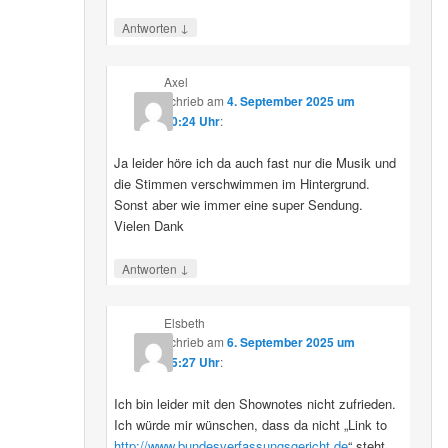
↓
Antworten
Axel
schrieb
am
4. September 2025 um
10:24 Uhr
:
Ja leider höre ich da auch fast nur die Musik und
die Stimmen verschwimmen im Hintergrund.
Sonst aber wie immer eine super Sendung.
Vielen Dank
↓
Antworten
Elsbeth
schrieb
am
6. September 2025 um
15:27 Uhr
:
Ich bin leider mit den Shownotes nicht zufrieden.
Ich würde mir wünschen, dass da nicht „Link to
http://www.bundesverfassungsgericht.de
“ steht,