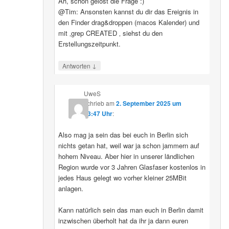
Ah, schon gelöst die Frage :)
@Tim: Ansonsten kannst du dir das Ereignis in
den Finder drag&droppen (macos Kalender) und
mit ‚grep CREATED ‚ siehst du den
Erstellungszeitpunkt.
↓
Antworten
UweS
schrieb
am
2. September 2025 um
13:47 Uhr
:
Also mag ja sein das bei euch in Berlin sich
nichts getan hat, weil war ja schon jammern auf
hohem Niveau. Aber hier in unserer ländlichen
Region wurde vor 3 Jahren Glasfaser kostenlos in
jedes Haus gelegt wo vorher kleiner 25MBit
anlagen.
Kann natürlich sein das man euch in Berlin damit
inzwischen überholt hat da ihr ja dann euren