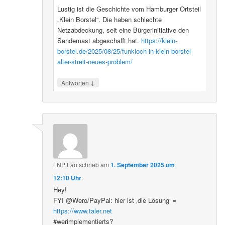
Lustig ist die Geschichte vom Hamburger Ortsteil
„Klein Borstel“. Die haben schlechte
Netzabdeckung, seit eine Bürgerinitiative den
Sendemast abgeschafft hat.
https://klein-
borstel.de/2025/08/25/funkloch-in-klein-borstel-
alter-streit-neues-problem/
↓
Antworten
LNP Fan
schrieb
am
1. September 2025 um
12:10 Uhr
:
Hey!
FYI @Wero/PayPal: hier ist ‚die Lösung‘ =
https://www.taler.net
#werimplementierts?