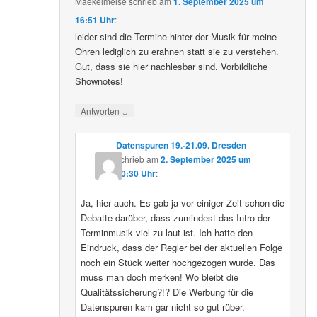
Maekelmeise
schrieb
am
1. September 2025 um
16:51 Uhr
:
leider sind die Termine hinter der Musik für meine
Ohren lediglich zu erahnen statt sie zu verstehen.
Gut, dass sie hier nachlesbar sind. Vorbildliche
Shownotes!
↓
Antworten
Datenspuren 19.-21.09. Dresden
schrieb
am
2. September 2025 um
10:30 Uhr
:
Ja, hier auch. Es gab ja vor einiger Zeit schon die
Debatte darüber, dass zumindest das Intro der
Terminmusik viel zu laut ist. Ich hatte den
Eindruck, dass der Regler bei der aktuellen Folge
noch ein Stück weiter hochgezogen wurde. Das
muss man doch merken! Wo bleibt die
Qualitätssicherung?!? Die Werbung für die
Datenspuren kam gar nicht so gut rüber.