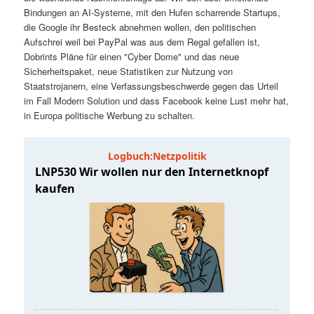
t
a
Bindungen an AI-Systeme, mit den Hufen scharrende Startups,
die Google ihr Besteck abnehmen wollen, den politischen
s
l
Aufschrei weil bei PayPal was aus dem Regal gefallen ist,
Dobrints Pläne für einen "Cyber Dome" und das neue
p
t
Sicherheitspaket, neue Statistiken zur Nutzung von
Staatstrojanern, eine Verfassungsbeschwerde gegen das Urteil
im Fall Modern Solution und dass Facebook keine Lust mehr hat,
r
s
in Europa politische Werbung zu schalten.
i
p
n
r
g
i
e
n
n
g
e
n