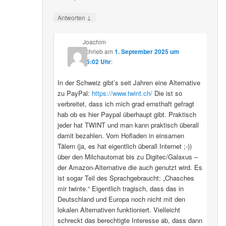
↓
Antworten
Joachim
schrieb
am
1. September 2025 um
15:02 Uhr
:
In der Schweiz gibt’s seit Jahren eine Alternative
zu PayPal:
https://www.twint.ch/
Die ist so
verbreitet, dass ich mich grad ernsthaft gefragt
hab ob es hier Paypal überhaupt gibt. Praktisch
jeder hat TWINT und man kann praktisch überall
damit bezahlen. Vom Hofladen in einsamen
Tälern (ja, es hat eigentlich überall Internet ;-))
über den Milchautomat bis zu Digitec/Galaxus –
der Amazon-Alternative die auch genutzt wird. Es
ist sogar Teil des Sprachgebraucht: „Chasches
mir twinte.“ Eigentlich tragisch, dass das in
Deutschland und Europa noch nicht mit den
lokalen Alternativen funktioniert. Vielleicht
schreckt das berechtigte Interesse ab, dass dann