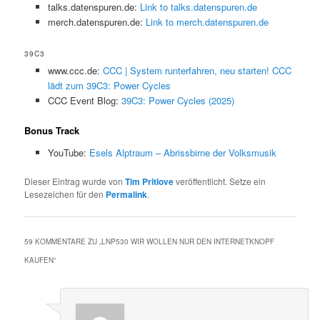
talks.datenspuren.de:
Link to talks.datenspuren.de
merch.datenspuren.de:
Link to merch.datenspuren.de
39C3
www.ccc.de:
CCC | System runterfahren, neu starten! CCC
lädt zum 39C3: Power Cycles
CCC Event Blog:
39C3: Power Cycles (2025)
Bonus Track
YouTube:
Esels Alptraum – Abrissbirne der Volksmusik
Dieser Eintrag wurde von
Tim Pritlove
veröffentlicht. Setze ein
Lesezeichen für den
Permalink
.
59 KOMMENTARE ZU „
LNP530 WIR WOLLEN NUR DEN INTERNETKNOPF
KAUFEN
“