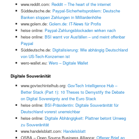
www.reddit.com:
Reddit – The heart of the internet
Süddeutsche.de:
Paypal-Sicherheitsproblem: Deutsche
Banken stoppen Zahlungen in Milliardenhöhe
www.golem.de:
Golem.de: IT-News für Profis
heise online:
Paypal-Zahlungsblockaden wirken nach
heise online:
BSI warnt vor Ausfällen – und meint offenbar
Paypal
Süddeutsche.de:
Digitalisierung: Wie abhängig Deutschland
von US-Tech-Konzernen ist
wero-wallet.eu:
Wero – Digitale Wallet
Digitale Souveränität
www.govtechintelhub.org:
GovTech Intelligence Hub –
Better Stack (Part 1): 10 Theses to Demystify the Debate
on Digital Sovereignty and the Euro Stack
heise online:
BSI-Präsidentin: Digitale Souveränität für
Deutschland vorerst unerreichbar
heise online:
Digitale Abhängigkeit: Plattner betont Umweg
zu Souveränität
www.handelsblatt.com:
Handelsblatt
OSBA – Open Source Business Alliance:
Offener Brief an