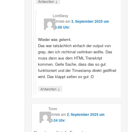
↓
Antworten
LordSexy
schrieb
am
3. September 2025 um
16:06 Uhr
:
Wieder was gelernt.
Das war tatsächlich einfach der output von
grep, den ich nichtmal verlinken wollte. Das
muss dann aus dem HTML Transkript
kommen. Geile Sache, dass das so gut
funktioniert und der Timestamp direkt geöffnet
wird. Das klappt selten so gut :D
↓
Antworten
Timm
schrieb
am
2. September 2025 um
10:34 Uhr
: