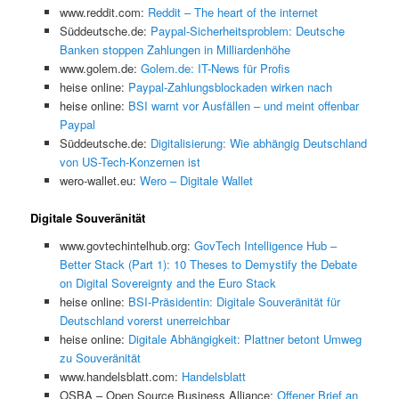
www.reddit.com:
Reddit – The heart of the internet
Süddeutsche.de:
Paypal-Sicherheitsproblem: Deutsche
Banken stoppen Zahlungen in Milliardenhöhe
www.golem.de:
Golem.de: IT-News für Profis
heise online:
Paypal-Zahlungsblockaden wirken nach
heise online:
BSI warnt vor Ausfällen – und meint offenbar
Paypal
Süddeutsche.de:
Digitalisierung: Wie abhängig Deutschland
von US-Tech-Konzernen ist
wero-wallet.eu:
Wero – Digitale Wallet
Digitale Souveränität
www.govtechintelhub.org:
GovTech Intelligence Hub –
Better Stack (Part 1): 10 Theses to Demystify the Debate
on Digital Sovereignty and the Euro Stack
heise online:
BSI-Präsidentin: Digitale Souveränität für
Deutschland vorerst unerreichbar
heise online:
Digitale Abhängigkeit: Plattner betont Umweg
zu Souveränität
www.handelsblatt.com:
Handelsblatt
OSBA – Open Source Business Alliance:
Offener Brief an