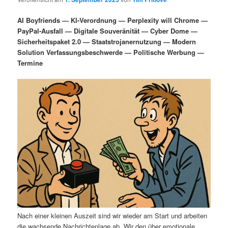
i
s
m
u
n
n
AI Boyfriends — KI-Verordnung — Perplexity will Chrome —
g
a
PayPal-Ausfall — Digitale Souveränität — Cyber Dome —
ä
n
e
v
Sicherheitspaket 2.0 — Staatstrojanernutzung — Modern
n
i
Solution Verfassungsbeschwerde — Politische Werbung —
r
d
g
Termine
a
e
ä
t
i
n
r
o
n
I
e
n
n
h
I
a
n
l
h
Nach einer kleinen Auszeit sind wir wieder am Start und arbeiten
die wachsende Nachrichtenlage ab. Wir den über emotionale