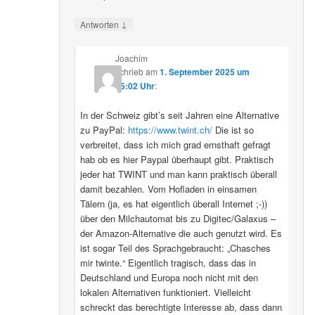
↓
Antworten
Joachim
schrieb
am
1. September 2025 um
15:02 Uhr
:
In der Schweiz gibt’s seit Jahren eine Alternative
zu PayPal:
https://www.twint.ch/
Die ist so
verbreitet, dass ich mich grad ernsthaft gefragt
hab ob es hier Paypal überhaupt gibt. Praktisch
jeder hat TWINT und man kann praktisch überall
damit bezahlen. Vom Hofladen in einsamen
Tälern (ja, es hat eigentlich überall Internet ;-))
über den Milchautomat bis zu Digitec/Galaxus –
der Amazon-Alternative die auch genutzt wird. Es
ist sogar Teil des Sprachgebraucht: „Chasches
mir twinte.“ Eigentlich tragisch, dass das in
Deutschland und Europa noch nicht mit den
lokalen Alternativen funktioniert. Vielleicht
schreckt das berechtigte Interesse ab, dass dann