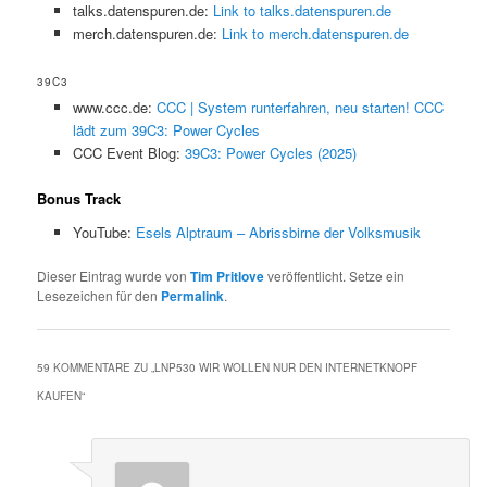
talks.datenspuren.de:
Link to talks.datenspuren.de
merch.datenspuren.de:
Link to merch.datenspuren.de
39C3
www.ccc.de:
CCC | System runterfahren, neu starten! CCC
lädt zum 39C3: Power Cycles
CCC Event Blog:
39C3: Power Cycles (2025)
Bonus Track
YouTube:
Esels Alptraum – Abrissbirne der Volksmusik
Dieser Eintrag wurde von
Tim Pritlove
veröffentlicht. Setze ein
Lesezeichen für den
Permalink
.
59 KOMMENTARE ZU „
LNP530 WIR WOLLEN NUR DEN INTERNETKNOPF
KAUFEN
“