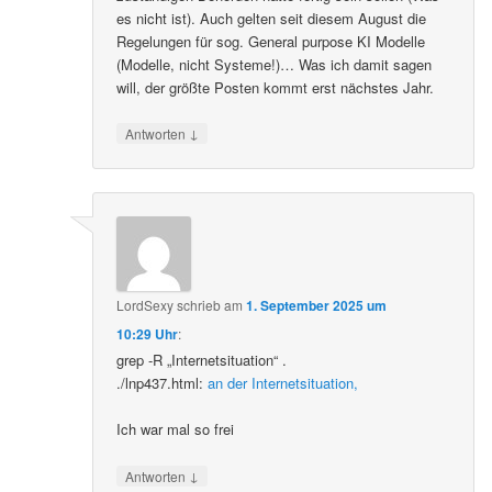
es nicht ist). Auch gelten seit diesem August die
Regelungen für sog. General purpose KI Modelle
(Modelle, nicht Systeme!)… Was ich damit sagen
will, der größte Posten kommt erst nächstes Jahr.
↓
Antworten
LordSexy
schrieb
am
1. September 2025 um
10:29 Uhr
:
grep -R „Internetsituation“ .
./lnp437.html:
an der Internetsituation,
Ich war mal so frei
↓
Antworten