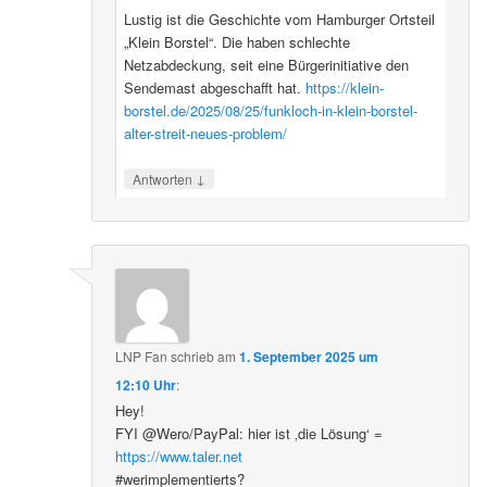
Lustig ist die Geschichte vom Hamburger Ortsteil
„Klein Borstel“. Die haben schlechte
Netzabdeckung, seit eine Bürgerinitiative den
Sendemast abgeschafft hat.
https://klein-
borstel.de/2025/08/25/funkloch-in-klein-borstel-
alter-streit-neues-problem/
↓
Antworten
LNP Fan
schrieb
am
1. September 2025 um
12:10 Uhr
:
Hey!
FYI @Wero/PayPal: hier ist ‚die Lösung‘ =
https://www.taler.net
#werimplementierts?