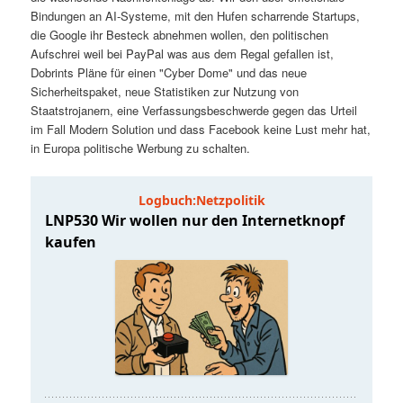
t
a
Bindungen an AI-Systeme, mit den Hufen scharrende Startups,
die Google ihr Besteck abnehmen wollen, den politischen
s
l
Aufschrei weil bei PayPal was aus dem Regal gefallen ist,
Dobrints Pläne für einen "Cyber Dome" und das neue
p
t
Sicherheitspaket, neue Statistiken zur Nutzung von
Staatstrojanern, eine Verfassungsbeschwerde gegen das Urteil
im Fall Modern Solution und dass Facebook keine Lust mehr hat,
r
s
in Europa politische Werbung zu schalten.
i
p
n
r
g
i
e
n
n
g
e
n