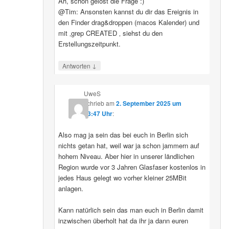
Ah, schon gelöst die Frage :)
@Tim: Ansonsten kannst du dir das Ereignis in
den Finder drag&droppen (macos Kalender) und
mit ‚grep CREATED ‚ siehst du den
Erstellungszeitpunkt.
↓
Antworten
UweS
schrieb
am
2. September 2025 um
13:47 Uhr
:
Also mag ja sein das bei euch in Berlin sich
nichts getan hat, weil war ja schon jammern auf
hohem Niveau. Aber hier in unserer ländlichen
Region wurde vor 3 Jahren Glasfaser kostenlos in
jedes Haus gelegt wo vorher kleiner 25MBit
anlagen.
Kann natürlich sein das man euch in Berlin damit
inzwischen überholt hat da ihr ja dann euren