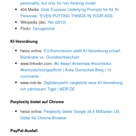
personality, but only for non thinking model
404 Media:
Grok Exposes Underlying Prompts for Its AI
Personas: ‘EVEN PUTTING THINGS IN YOUR ASS’
Wikipedia (de):
Her (2013)
Flickr:
Tamagotcha!
KI-Verordnung
heise online:
EU-Kommission stellt KI-Verordnung scharf:
Bürokratie vs. Grundrechteschutz
www.linkedin.com:
#ki #aiact #interview #hochrisiko
#kennzeichnungspflicht | Anke Domscheit-Berg | 10
comments
www.mdr.de:
Digitalexpertin vergleicht neue KI-Verordnung
mit zahnlosem Tiger | MDR.DE
Perplexity bietet auf Chrome
heise online:
Perplexity bietet Google 34,5 Milliarden US-
Dollar für Chrome-Browser
PayPal-Ausfall