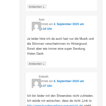
↓
Antworten
Axel
schrieb
am
4. September 2025 um
10:24 Uhr
:
Ja leider höre ich da auch fast nur die Musik und
die Stimmen verschwimmen im Hintergrund.
Sonst aber wie immer eine super Sendung.
Vielen Dank
↓
Antworten
Elsbeth
schrieb
am
6. September 2025 um
15:27 Uhr
:
Ich bin leider mit den Shownotes nicht zufrieden.
Ich würde mir wünschen, dass da nicht „Link to
http://www.bundesverfassungsgericht.de
“ steht,