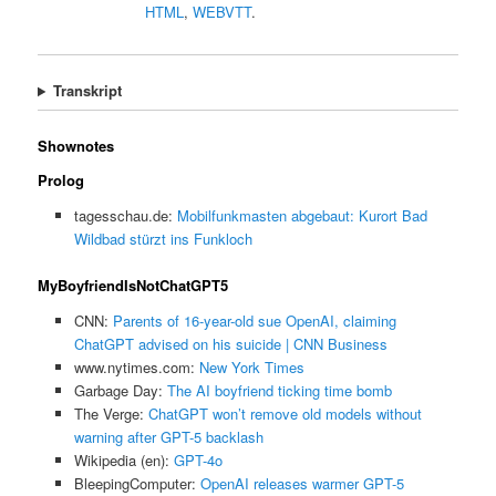
HTML
,
WEBVTT
.
Transkript
Shownotes
Prolog
tagesschau.de:
Mobilfunkmasten abgebaut: Kurort Bad
Wildbad stürzt ins Funkloch
MyBoyfriendIsNotChatGPT5
CNN:
Parents of 16-year-old sue OpenAI, claiming
ChatGPT advised on his suicide | CNN Business
www.nytimes.com:
New York Times
Garbage Day:
The AI boyfriend ticking time bomb
The Verge:
ChatGPT won’t remove old models without
warning after GPT-5 backlash
Wikipedia (en):
GPT-4o
BleepingComputer:
OpenAI releases warmer GPT-5