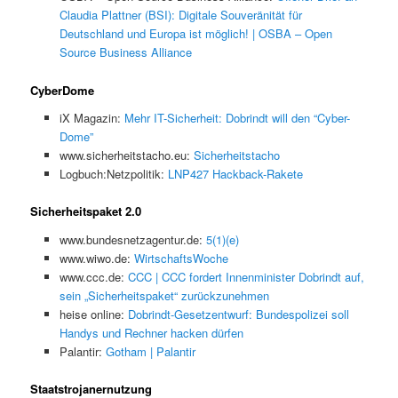
Claudia Plattner (BSI): Digitale Souveränität für
Deutschland und Europa ist möglich! | OSBA – Open
Source Business Alliance
CyberDome
iX Magazin:
Mehr IT-Sicherheit: Dobrindt will den “Cyber-
Dome”
www.sicherheitstacho.eu:
Sicherheitstacho
Logbuch:Netzpolitik:
LNP427 Hackback-Rakete
Sicherheitspaket 2.0
www.bundesnetzagentur.de:
5(1)(e)
www.wiwo.de:
WirtschaftsWoche
www.ccc.de:
CCC | CCC fordert Innenminister Dobrindt auf,
sein „Sicherheitspaket“ zurückzunehmen
heise online:
Dobrindt-Gesetzentwurf: Bundespolizei soll
Handys und Rechner hacken dürfen
Palantir:
Gotham | Palantir
Staatstrojanernutzung