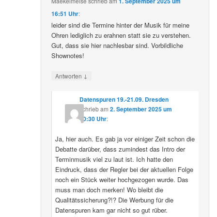
Maekelmeise
schrieb
am
1. September 2025 um
16:51 Uhr
:
leider sind die Termine hinter der Musik für meine
Ohren lediglich zu erahnen statt sie zu verstehen.
Gut, dass sie hier nachlesbar sind. Vorbildliche
Shownotes!
↓
Antworten
Datenspuren 19.-21.09. Dresden
schrieb
am
2. September 2025 um
10:30 Uhr
:
Ja, hier auch. Es gab ja vor einiger Zeit schon die
Debatte darüber, dass zumindest das Intro der
Terminmusik viel zu laut ist. Ich hatte den
Eindruck, dass der Regler bei der aktuellen Folge
noch ein Stück weiter hochgezogen wurde. Das
muss man doch merken! Wo bleibt die
Qualitätssicherung?!? Die Werbung für die
Datenspuren kam gar nicht so gut rüber.