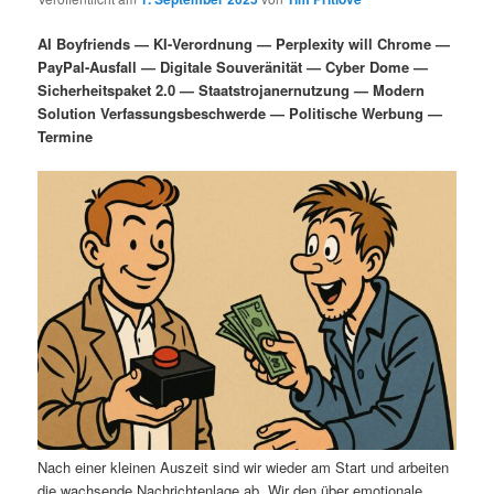
i
s
m
u
n
n
AI Boyfriends — KI-Verordnung — Perplexity will Chrome —
g
a
PayPal-Ausfall — Digitale Souveränität — Cyber Dome —
ä
n
e
v
Sicherheitspaket 2.0 — Staatstrojanernutzung — Modern
n
i
Solution Verfassungsbeschwerde — Politische Werbung —
r
d
g
Termine
a
e
ä
t
i
n
r
o
n
I
e
n
n
h
I
a
n
l
h
Nach einer kleinen Auszeit sind wir wieder am Start und arbeiten
die wachsende Nachrichtenlage ab. Wir den über emotionale