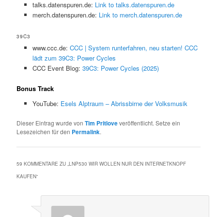
talks.datenspuren.de:
Link to talks.datenspuren.de
merch.datenspuren.de:
Link to merch.datenspuren.de
39C3
www.ccc.de:
CCC | System runterfahren, neu starten! CCC
lädt zum 39C3: Power Cycles
CCC Event Blog:
39C3: Power Cycles (2025)
Bonus Track
YouTube:
Esels Alptraum – Abrissbirne der Volksmusik
Dieser Eintrag wurde von
Tim Pritlove
veröffentlicht. Setze ein
Lesezeichen für den
Permalink
.
59 KOMMENTARE ZU „
LNP530 WIR WOLLEN NUR DEN INTERNETKNOPF
KAUFEN
“