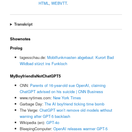
HTML
,
WEBVTT
.
Transkript
Shownotes
Prolog
tagesschau.de:
Mobilfunkmasten abgebaut: Kurort Bad
Wildbad stürzt ins Funkloch
MyBoyfriendIsNotChatGPT5
CNN:
Parents of 16-year-old sue OpenAI, claiming
ChatGPT advised on his suicide | CNN Business
www.nytimes.com:
New York Times
Garbage Day:
The AI boyfriend ticking time bomb
The Verge:
ChatGPT won’t remove old models without
warning after GPT-5 backlash
Wikipedia (en):
GPT-4o
BleepingComputer:
OpenAI releases warmer GPT-5