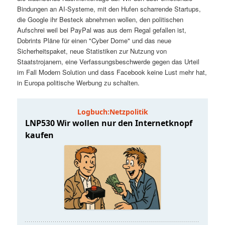
t
a
Bindungen an AI-Systeme, mit den Hufen scharrende Startups,
die Google ihr Besteck abnehmen wollen, den politischen
s
l
Aufschrei weil bei PayPal was aus dem Regal gefallen ist,
Dobrints Pläne für einen "Cyber Dome" und das neue
p
t
Sicherheitspaket, neue Statistiken zur Nutzung von
Staatstrojanern, eine Verfassungsbeschwerde gegen das Urteil
im Fall Modern Solution und dass Facebook keine Lust mehr hat,
r
s
in Europa politische Werbung zu schalten.
i
p
n
r
g
i
e
n
n
g
e
n