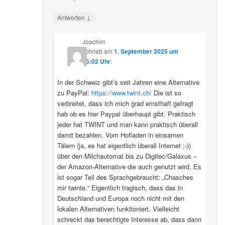
↓
Antworten
Joachim
schrieb
am
1. September 2025 um
15:02 Uhr
:
In der Schweiz gibt’s seit Jahren eine Alternative
zu PayPal:
https://www.twint.ch/
Die ist so
verbreitet, dass ich mich grad ernsthaft gefragt
hab ob es hier Paypal überhaupt gibt. Praktisch
jeder hat TWINT und man kann praktisch überall
damit bezahlen. Vom Hofladen in einsamen
Tälern (ja, es hat eigentlich überall Internet ;-))
über den Milchautomat bis zu Digitec/Galaxus –
der Amazon-Alternative die auch genutzt wird. Es
ist sogar Teil des Sprachgebraucht: „Chasches
mir twinte.“ Eigentlich tragisch, dass das in
Deutschland und Europa noch nicht mit den
lokalen Alternativen funktioniert. Vielleicht
schreckt das berechtigte Interesse ab, dass dann