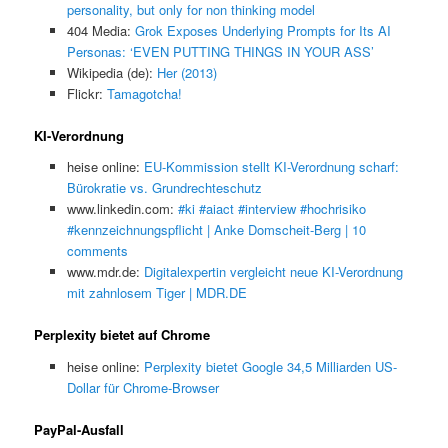
personality, but only for non thinking model
404 Media:
Grok Exposes Underlying Prompts for Its AI
Personas: ‘EVEN PUTTING THINGS IN YOUR ASS’
Wikipedia (de):
Her (2013)
Flickr:
Tamagotcha!
KI-Verordnung
heise online:
EU-Kommission stellt KI-Verordnung scharf:
Bürokratie vs. Grundrechteschutz
www.linkedin.com:
#ki #aiact #interview #hochrisiko
#kennzeichnungspflicht | Anke Domscheit-Berg | 10
comments
www.mdr.de:
Digitalexpertin vergleicht neue KI-Verordnung
mit zahnlosem Tiger | MDR.DE
Perplexity bietet auf Chrome
heise online:
Perplexity bietet Google 34,5 Milliarden US-
Dollar für Chrome-Browser
PayPal-Ausfall