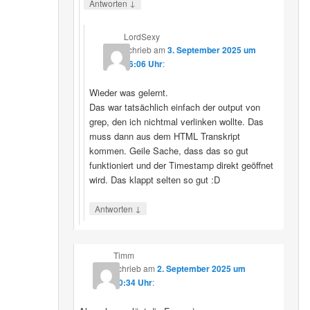
↓
Antworten
LordSexy
schrieb
am
3. September 2025 um
16:06 Uhr
:
Wieder was gelernt.
Das war tatsächlich einfach der output von
grep, den ich nichtmal verlinken wollte. Das
muss dann aus dem HTML Transkript
kommen. Geile Sache, dass das so gut
funktioniert und der Timestamp direkt geöffnet
wird. Das klappt selten so gut :D
↓
Antworten
Timm
schrieb
am
2. September 2025 um
10:34 Uhr
: