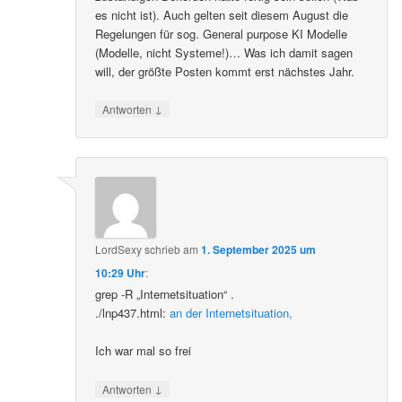
es nicht ist). Auch gelten seit diesem August die
Regelungen für sog. General purpose KI Modelle
(Modelle, nicht Systeme!)… Was ich damit sagen
will, der größte Posten kommt erst nächstes Jahr.
↓
Antworten
LordSexy
schrieb
am
1. September 2025 um
10:29 Uhr
:
grep -R „Internetsituation“ .
./lnp437.html:
an der Internetsituation,
Ich war mal so frei
↓
Antworten