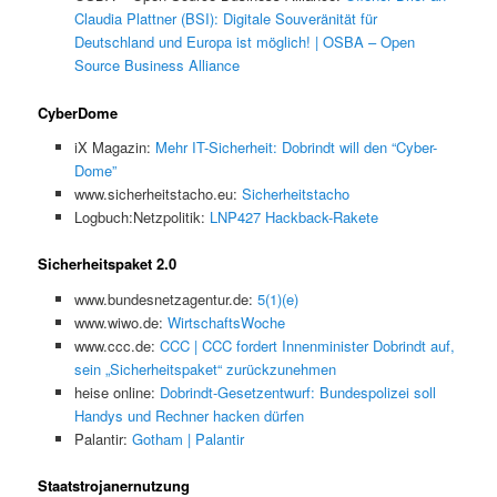
Claudia Plattner (BSI): Digitale Souveränität für
Deutschland und Europa ist möglich! | OSBA – Open
Source Business Alliance
CyberDome
iX Magazin:
Mehr IT-Sicherheit: Dobrindt will den “Cyber-
Dome”
www.sicherheitstacho.eu:
Sicherheitstacho
Logbuch:Netzpolitik:
LNP427 Hackback-Rakete
Sicherheitspaket 2.0
www.bundesnetzagentur.de:
5(1)(e)
www.wiwo.de:
WirtschaftsWoche
www.ccc.de:
CCC | CCC fordert Innenminister Dobrindt auf,
sein „Sicherheitspaket“ zurückzunehmen
heise online:
Dobrindt-Gesetzentwurf: Bundespolizei soll
Handys und Rechner hacken dürfen
Palantir:
Gotham | Palantir
Staatstrojanernutzung