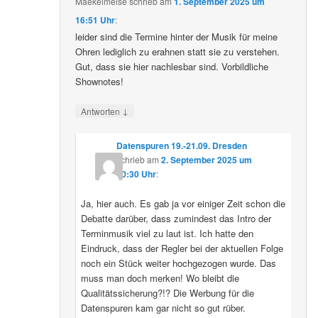
Maekelmeise
schrieb
am
1. September 2025 um
16:51 Uhr
:
leider sind die Termine hinter der Musik für meine
Ohren lediglich zu erahnen statt sie zu verstehen.
Gut, dass sie hier nachlesbar sind. Vorbildliche
Shownotes!
↓
Antworten
Datenspuren 19.-21.09. Dresden
schrieb
am
2. September 2025 um
10:30 Uhr
:
Ja, hier auch. Es gab ja vor einiger Zeit schon die
Debatte darüber, dass zumindest das Intro der
Terminmusik viel zu laut ist. Ich hatte den
Eindruck, dass der Regler bei der aktuellen Folge
noch ein Stück weiter hochgezogen wurde. Das
muss man doch merken! Wo bleibt die
Qualitätssicherung?!? Die Werbung für die
Datenspuren kam gar nicht so gut rüber.