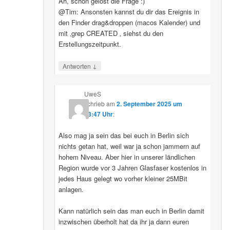
Ah, schon gelöst die Frage :)
@Tim: Ansonsten kannst du dir das Ereignis in
den Finder drag&droppen (macos Kalender) und
mit ‚grep CREATED ‚ siehst du den
Erstellungszeitpunkt.
↓
Antworten
UweS
schrieb
am
2. September 2025 um
13:47 Uhr
:
Also mag ja sein das bei euch in Berlin sich
nichts getan hat, weil war ja schon jammern auf
hohem Niveau. Aber hier in unserer ländlichen
Region wurde vor 3 Jahren Glasfaser kostenlos in
jedes Haus gelegt wo vorher kleiner 25MBit
anlagen.
Kann natürlich sein das man euch in Berlin damit
inzwischen überholt hat da ihr ja dann euren