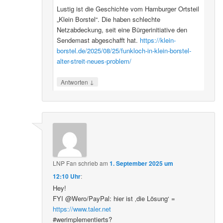
Lustig ist die Geschichte vom Hamburger Ortsteil
„Klein Borstel“. Die haben schlechte
Netzabdeckung, seit eine Bürgerinitiative den
Sendemast abgeschafft hat.
https://klein-
borstel.de/2025/08/25/funkloch-in-klein-borstel-
alter-streit-neues-problem/
↓
Antworten
LNP Fan
schrieb
am
1. September 2025 um
12:10 Uhr
:
Hey!
FYI @Wero/PayPal: hier ist ‚die Lösung‘ =
https://www.taler.net
#werimplementierts?