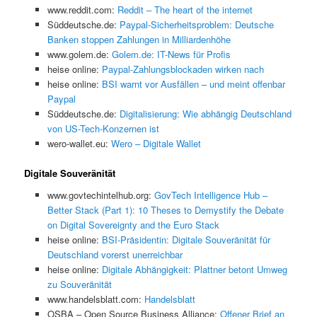
www.reddit.com:
Reddit – The heart of the internet
Süddeutsche.de:
Paypal-Sicherheitsproblem: Deutsche
Banken stoppen Zahlungen in Milliardenhöhe
www.golem.de:
Golem.de: IT-News für Profis
heise online:
Paypal-Zahlungsblockaden wirken nach
heise online:
BSI warnt vor Ausfällen – und meint offenbar
Paypal
Süddeutsche.de:
Digitalisierung: Wie abhängig Deutschland
von US-Tech-Konzernen ist
wero-wallet.eu:
Wero – Digitale Wallet
Digitale Souveränität
www.govtechintelhub.org:
GovTech Intelligence Hub –
Better Stack (Part 1): 10 Theses to Demystify the Debate
on Digital Sovereignty and the Euro Stack
heise online:
BSI-Präsidentin: Digitale Souveränität für
Deutschland vorerst unerreichbar
heise online:
Digitale Abhängigkeit: Plattner betont Umweg
zu Souveränität
www.handelsblatt.com:
Handelsblatt
OSBA – Open Source Business Alliance:
Offener Brief an