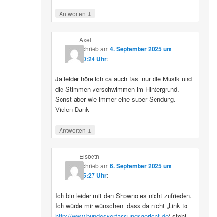
↓
Antworten
Axel
schrieb
am
4. September 2025 um
10:24 Uhr
:
Ja leider höre ich da auch fast nur die Musik und
die Stimmen verschwimmen im Hintergrund.
Sonst aber wie immer eine super Sendung.
Vielen Dank
↓
Antworten
Elsbeth
schrieb
am
6. September 2025 um
15:27 Uhr
:
Ich bin leider mit den Shownotes nicht zufrieden.
Ich würde mir wünschen, dass da nicht „Link to
http://www.bundesverfassungsgericht.de
“ steht,