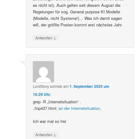
es nicht ist). Auch gelten seit diesem August die
Regelungen für sog. General purpose KI Modelle
(Modelle, nicht Systeme!)… Was ich damit sagen
will, der größte Posten kommt erst nächstes Jahr.
↓
Antworten
LordSexy
schrieb
am
1. September 2025 um
10:29 Uhr
:
grep -R „Internetsituation“ .
./lnp437.html:
an der Internetsituation,
Ich war mal so frei
↓
Antworten