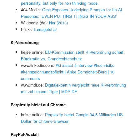
personality, but only for non thinking model
404 Media:
Grok Exposes Underlying Prompts for Its AI
Personas: ‘EVEN PUTTING THINGS IN YOUR ASS’
Wikipedia (de):
Her (2013)
Flickr:
Tamagotcha!
KI-Verordnung
heise online:
EU-Kommission stellt KI-Verordnung scharf:
Bürokratie vs. Grundrechteschutz
www.linkedin.com:
#ki #aiact #interview #hochrisiko
#kennzeichnungspflicht | Anke Domscheit-Berg | 10
comments
www.mdr.de:
Digitalexpertin vergleicht neue KI-Verordnung
mit zahnlosem Tiger | MDR.DE
Perplexity bietet auf Chrome
heise online:
Perplexity bietet Google 34,5 Milliarden US-
Dollar für Chrome-Browser
PayPal-Ausfall