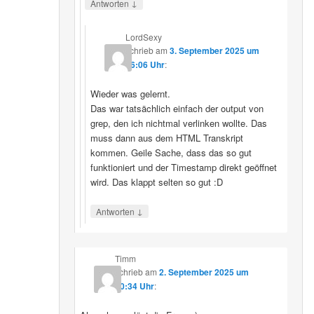
↓
Antworten
LordSexy
schrieb
am
3. September 2025 um
16:06 Uhr
:
Wieder was gelernt.
Das war tatsächlich einfach der output von
grep, den ich nichtmal verlinken wollte. Das
muss dann aus dem HTML Transkript
kommen. Geile Sache, dass das so gut
funktioniert und der Timestamp direkt geöffnet
wird. Das klappt selten so gut :D
↓
Antworten
Timm
schrieb
am
2. September 2025 um
10:34 Uhr
: