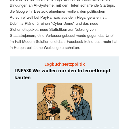
t
a
Bindungen an AI-Systeme, mit den Hufen scharrende Startups,
die Google ihr Besteck abnehmen wollen, den politischen
s
l
Aufschrei weil bei PayPal was aus dem Regal gefallen ist,
Dobrints Pläne für einen "Cyber Dome" und das neue
p
t
Sicherheitspaket, neue Statistiken zur Nutzung von
Staatstrojanern, eine Verfassungsbeschwerde gegen das Urteil
im Fall Modern Solution und dass Facebook keine Lust mehr hat,
r
s
in Europa politische Werbung zu schalten.
i
p
n
r
g
i
e
n
n
g
e
n