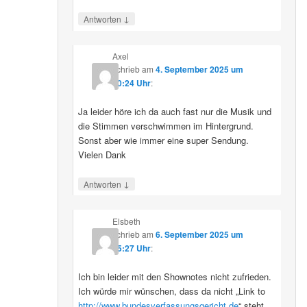
↓
Antworten
Axel
schrieb
am
4. September 2025 um
10:24 Uhr
:
Ja leider höre ich da auch fast nur die Musik und
die Stimmen verschwimmen im Hintergrund.
Sonst aber wie immer eine super Sendung.
Vielen Dank
↓
Antworten
Elsbeth
schrieb
am
6. September 2025 um
15:27 Uhr
:
Ich bin leider mit den Shownotes nicht zufrieden.
Ich würde mir wünschen, dass da nicht „Link to
http://www.bundesverfassungsgericht.de
“ steht,