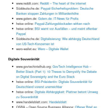
www.reddit.com:
Reddit – The heart of the internet
Süddeutsche.de:
Paypal-Sicherheitsproblem: Deutsche
Banken stoppen Zahlungen in Milliardenhöhe
www.golem.de:
Golem.de: IT-News für Profis
heise online:
Paypal-Zahlungsblockaden wirken nach
heise online:
BSI warnt vor Ausfällen – und meint offenbar
Paypal
Süddeutsche.de:
Digitalisierung: Wie abhängig Deutschland
von US-Tech-Konzernen ist
wero-wallet.eu:
Wero – Digitale Wallet
Digitale Souveränität
www.govtechintelhub.org:
GovTech Intelligence Hub –
Better Stack (Part 1): 10 Theses to Demystify the Debate
on Digital Sovereignty and the Euro Stack
heise online:
BSI-Präsidentin: Digitale Souveränität für
Deutschland vorerst unerreichbar
heise online:
Digitale Abhängigkeit: Plattner betont Umweg
zu Souveränität
www.handelsblatt.com:
Handelsblatt
OSBA – Open Source Business Alliance:
Offener Brief an