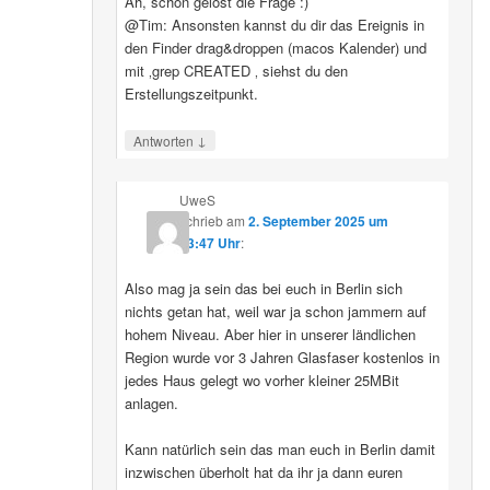
Ah, schon gelöst die Frage :)
@Tim: Ansonsten kannst du dir das Ereignis in
den Finder drag&droppen (macos Kalender) und
mit ‚grep CREATED ‚ siehst du den
Erstellungszeitpunkt.
↓
Antworten
UweS
schrieb
am
2. September 2025 um
13:47 Uhr
:
Also mag ja sein das bei euch in Berlin sich
nichts getan hat, weil war ja schon jammern auf
hohem Niveau. Aber hier in unserer ländlichen
Region wurde vor 3 Jahren Glasfaser kostenlos in
jedes Haus gelegt wo vorher kleiner 25MBit
anlagen.
Kann natürlich sein das man euch in Berlin damit
inzwischen überholt hat da ihr ja dann euren