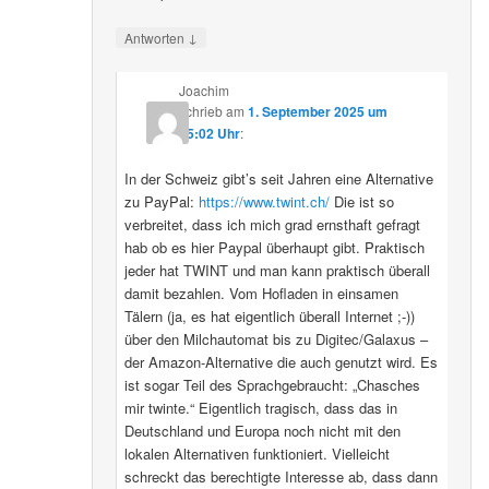
↓
Antworten
Joachim
schrieb
am
1. September 2025 um
15:02 Uhr
:
In der Schweiz gibt’s seit Jahren eine Alternative
zu PayPal:
https://www.twint.ch/
Die ist so
verbreitet, dass ich mich grad ernsthaft gefragt
hab ob es hier Paypal überhaupt gibt. Praktisch
jeder hat TWINT und man kann praktisch überall
damit bezahlen. Vom Hofladen in einsamen
Tälern (ja, es hat eigentlich überall Internet ;-))
über den Milchautomat bis zu Digitec/Galaxus –
der Amazon-Alternative die auch genutzt wird. Es
ist sogar Teil des Sprachgebraucht: „Chasches
mir twinte.“ Eigentlich tragisch, dass das in
Deutschland und Europa noch nicht mit den
lokalen Alternativen funktioniert. Vielleicht
schreckt das berechtigte Interesse ab, dass dann