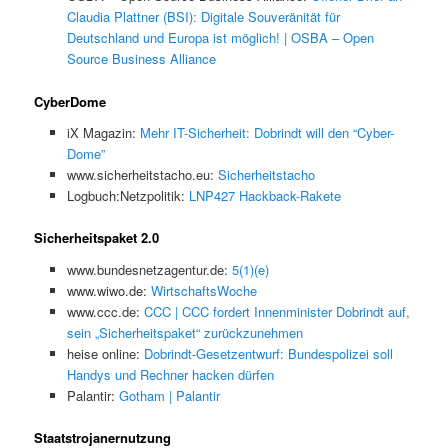
Claudia Plattner (BSI): Digitale Souveränität für
Deutschland und Europa ist möglich! | OSBA – Open
Source Business Alliance
CyberDome
iX Magazin:
Mehr IT-Sicherheit: Dobrindt will den “Cyber-
Dome”
www.sicherheitstacho.eu:
Sicherheitstacho
Logbuch:Netzpolitik:
LNP427 Hackback-Rakete
Sicherheitspaket 2.0
www.bundesnetzagentur.de:
5(1)(e)
www.wiwo.de:
WirtschaftsWoche
www.ccc.de:
CCC | CCC fordert Innenminister Dobrindt auf,
sein „Sicherheitspaket“ zurückzunehmen
heise online:
Dobrindt-Gesetzentwurf: Bundespolizei soll
Handys und Rechner hacken dürfen
Palantir:
Gotham | Palantir
Staatstrojanernutzung