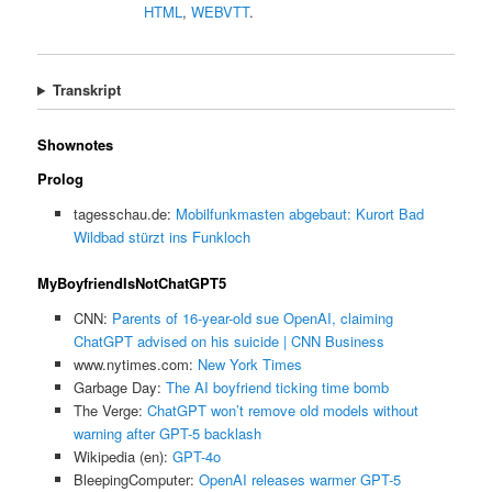
HTML
,
WEBVTT
.
Transkript
Shownotes
Prolog
tagesschau.de:
Mobilfunkmasten abgebaut: Kurort Bad
Wildbad stürzt ins Funkloch
MyBoyfriendIsNotChatGPT5
CNN:
Parents of 16-year-old sue OpenAI, claiming
ChatGPT advised on his suicide | CNN Business
www.nytimes.com:
New York Times
Garbage Day:
The AI boyfriend ticking time bomb
The Verge:
ChatGPT won’t remove old models without
warning after GPT-5 backlash
Wikipedia (en):
GPT-4o
BleepingComputer:
OpenAI releases warmer GPT-5