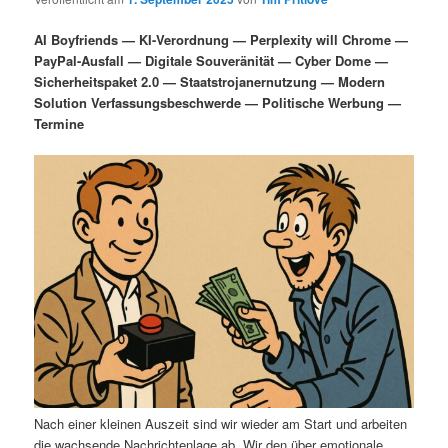
i
s
m
u
n
n
AI Boyfriends — KI-Verordnung — Perplexity will Chrome —
g
a
PayPal-Ausfall — Digitale Souveränität — Cyber Dome —
ä
n
e
v
Sicherheitspaket 2.0 — Staatstrojanernutzung — Modern
n
i
Solution Verfassungsbeschwerde — Politische Werbung —
r
d
g
Termine
a
e
ä
t
i
n
r
o
n
I
e
n
n
h
I
a
n
l
h
Nach einer kleinen Auszeit sind wir wieder am Start und arbeiten
die wachsende Nachrichtenlage ab. Wir den über emotionale