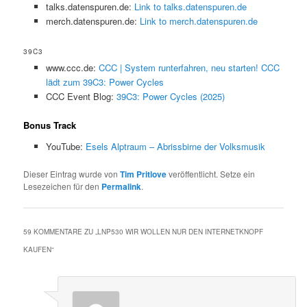
talks.datenspuren.de:
Link to talks.datenspuren.de
merch.datenspuren.de:
Link to merch.datenspuren.de
39C3
www.ccc.de:
CCC | System runterfahren, neu starten! CCC
lädt zum 39C3: Power Cycles
CCC Event Blog:
39C3: Power Cycles (2025)
Bonus Track
YouTube:
Esels Alptraum – Abrissbirne der Volksmusik
Dieser Eintrag wurde von
Tim Pritlove
veröffentlicht. Setze ein
Lesezeichen für den
Permalink
.
59 KOMMENTARE ZU „
LNP530 WIR WOLLEN NUR DEN INTERNETKNOPF
KAUFEN
“