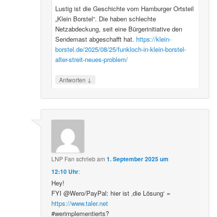
Lustig ist die Geschichte vom Hamburger Ortsteil
„Klein Borstel“. Die haben schlechte
Netzabdeckung, seit eine Bürgerinitiative den
Sendemast abgeschafft hat.
https://klein-
borstel.de/2025/08/25/funkloch-in-klein-borstel-
alter-streit-neues-problem/
↓
Antworten
LNP Fan
schrieb
am
1. September 2025 um
12:10 Uhr
:
Hey!
FYI @Wero/PayPal: hier ist ‚die Lösung‘ =
https://www.taler.net
#werimplementierts?