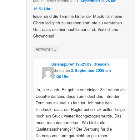
Maekelmeise
schrieb
am
1. September 2025 um
16:51 Uhr
:
leider sind die Termine hinter der Musik für meine
Ohren lediglich zu erahnen statt sie zu verstehen.
Gut, dass sie hier nachlesbar sind. Vorbildliche
Shownotes!
↓
Antworten
Datenspuren 19.-21.09. Dresden
schrieb
am
2. September 2025 um
10:30 Uhr
:
Ja, hier auch. Es gab ja vor einiger Zeit schon die
Debatte darüber, dass zumindest das Intro der
Terminmusik viel zu laut ist. Ich hatte den
Eindruck, dass der Regler bei der aktuellen Folge
noch ein Stück weiter hochgezogen wurde. Das
muss man doch merken! Wo bleibt die
Qualitätssicherung?!? Die Werbung für die
Datenspuren kam gar nicht so gut rüber.