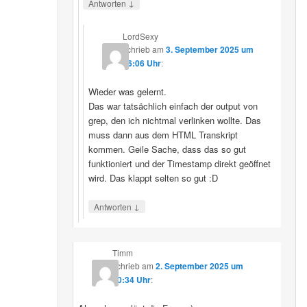
↓
Antworten
LordSexy
schrieb
am
3. September 2025 um
16:06 Uhr
:
Wieder was gelernt.
Das war tatsächlich einfach der output von
grep, den ich nichtmal verlinken wollte. Das
muss dann aus dem HTML Transkript
kommen. Geile Sache, dass das so gut
funktioniert und der Timestamp direkt geöffnet
wird. Das klappt selten so gut :D
↓
Antworten
Timm
schrieb
am
2. September 2025 um
10:34 Uhr
: