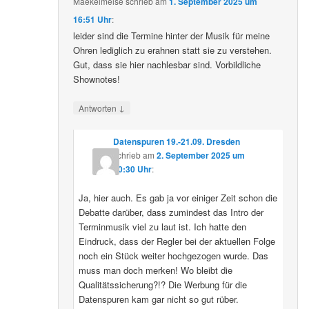
Maekelmeise
schrieb
am
1. September 2025 um
16:51 Uhr
:
leider sind die Termine hinter der Musik für meine
Ohren lediglich zu erahnen statt sie zu verstehen.
Gut, dass sie hier nachlesbar sind. Vorbildliche
Shownotes!
↓
Antworten
Datenspuren 19.-21.09. Dresden
schrieb
am
2. September 2025 um
10:30 Uhr
:
Ja, hier auch. Es gab ja vor einiger Zeit schon die
Debatte darüber, dass zumindest das Intro der
Terminmusik viel zu laut ist. Ich hatte den
Eindruck, dass der Regler bei der aktuellen Folge
noch ein Stück weiter hochgezogen wurde. Das
muss man doch merken! Wo bleibt die
Qualitätssicherung?!? Die Werbung für die
Datenspuren kam gar nicht so gut rüber.