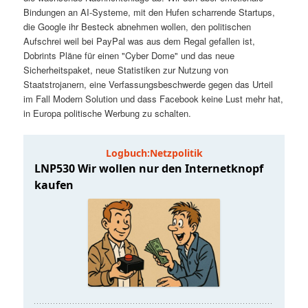
t
a
Bindungen an AI-Systeme, mit den Hufen scharrende Startups,
die Google ihr Besteck abnehmen wollen, den politischen
s
l
Aufschrei weil bei PayPal was aus dem Regal gefallen ist,
Dobrints Pläne für einen "Cyber Dome" und das neue
p
t
Sicherheitspaket, neue Statistiken zur Nutzung von
Staatstrojanern, eine Verfassungsbeschwerde gegen das Urteil
im Fall Modern Solution und dass Facebook keine Lust mehr hat,
r
s
in Europa politische Werbung zu schalten.
i
p
n
r
g
i
e
n
n
g
e
n