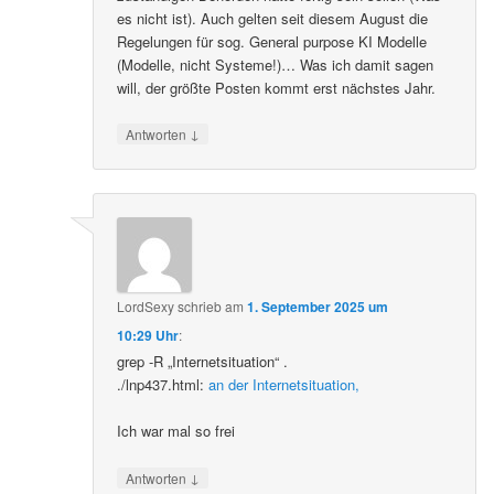
es nicht ist). Auch gelten seit diesem August die
Regelungen für sog. General purpose KI Modelle
(Modelle, nicht Systeme!)… Was ich damit sagen
will, der größte Posten kommt erst nächstes Jahr.
↓
Antworten
LordSexy
schrieb
am
1. September 2025 um
10:29 Uhr
:
grep -R „Internetsituation“ .
./lnp437.html:
an der Internetsituation,
Ich war mal so frei
↓
Antworten