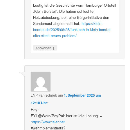
Lustig ist die Geschichte vom Hamburger Ortsteil
„Klein Borstel“. Die haben schlechte
Netzabdeckung, seit eine Bürgerinitiative den
Sendemast abgeschafft hat.
https://klein-
borstel.de/2025/08/25/funkloch-in-klein-borstel-
alter-streit-neues-problem/
↓
Antworten
LNP Fan
schrieb
am
1. September 2025 um
12:10 Uhr
:
Hey!
FYI @Wero/PayPal: hier ist ‚die Lösung‘ =
https://www.taler.net
#werimplementierts?