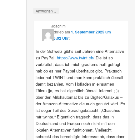
↓
Antworten
Joachim
schrieb
am
1. September 2025 um
15:02 Uhr
:
In der Schweiz gibt’s seit Jahren eine Alternative
zu PayPal:
https://www.twint.ch/
Die ist so
verbreitet, dass ich mich grad ernsthaft gefragt
hab ob es hier Paypal überhaupt gibt. Praktisch
jeder hat TWINT und man kann praktisch überall
damit bezahlen. Vom Hofladen in einsamen
Tälern (ja, es hat eigentlich überall Internet ;-))
über den Milchautomat bis zu Digitec/Galaxus –
der Amazon-Alternative die auch genutzt wird. Es
ist sogar Teil des Sprachgebraucht: „Chasches
mir twinte.“ Eigentlich tragisch, dass das in
Deutschland und Europa noch nicht mit den
lokalen Alternativen funktioniert. Vielleicht
schreckt das berechtigte Interesse ab, dass dann