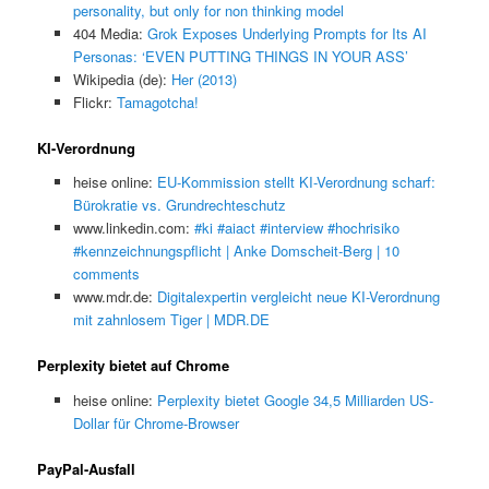
personality, but only for non thinking model
404 Media:
Grok Exposes Underlying Prompts for Its AI
Personas: ‘EVEN PUTTING THINGS IN YOUR ASS’
Wikipedia (de):
Her (2013)
Flickr:
Tamagotcha!
KI-Verordnung
heise online:
EU-Kommission stellt KI-Verordnung scharf:
Bürokratie vs. Grundrechteschutz
www.linkedin.com:
#ki #aiact #interview #hochrisiko
#kennzeichnungspflicht | Anke Domscheit-Berg | 10
comments
www.mdr.de:
Digitalexpertin vergleicht neue KI-Verordnung
mit zahnlosem Tiger | MDR.DE
Perplexity bietet auf Chrome
heise online:
Perplexity bietet Google 34,5 Milliarden US-
Dollar für Chrome-Browser
PayPal-Ausfall