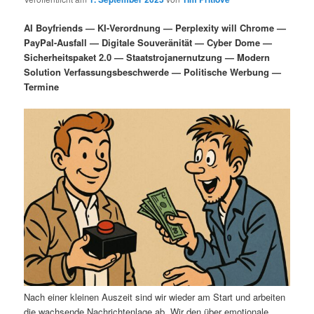
i
s
m
u
n
n
AI Boyfriends — KI-Verordnung — Perplexity will Chrome —
g
a
PayPal-Ausfall — Digitale Souveränität — Cyber Dome —
ä
n
e
v
Sicherheitspaket 2.0 — Staatstrojanernutzung — Modern
n
i
Solution Verfassungsbeschwerde — Politische Werbung —
r
d
g
Termine
a
e
ä
t
i
n
r
o
n
I
e
n
n
h
I
a
n
l
h
Nach einer kleinen Auszeit sind wir wieder am Start und arbeiten
die wachsende Nachrichtenlage ab. Wir den über emotionale