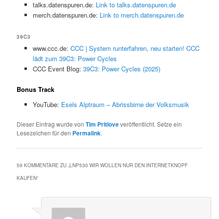
talks.datenspuren.de:
Link to talks.datenspuren.de
merch.datenspuren.de:
Link to merch.datenspuren.de
39C3
www.ccc.de:
CCC | System runterfahren, neu starten! CCC
lädt zum 39C3: Power Cycles
CCC Event Blog:
39C3: Power Cycles (2025)
Bonus Track
YouTube:
Esels Alptraum – Abrissbirne der Volksmusik
Dieser Eintrag wurde von
Tim Pritlove
veröffentlicht. Setze ein
Lesezeichen für den
Permalink
.
59 KOMMENTARE ZU „
LNP530 WIR WOLLEN NUR DEN INTERNETKNOPF
KAUFEN
“