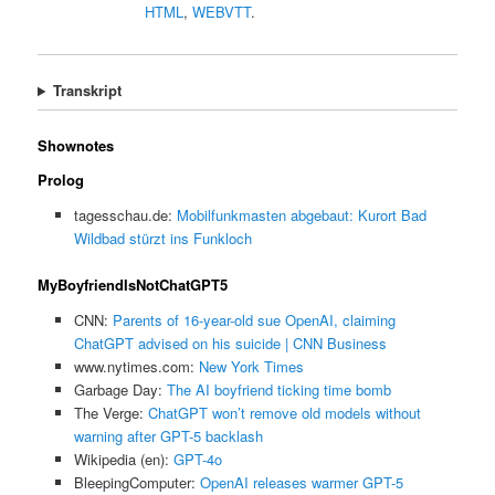
HTML
,
WEBVTT
.
Transkript
Shownotes
Prolog
tagesschau.de:
Mobilfunkmasten abgebaut: Kurort Bad
Wildbad stürzt ins Funkloch
MyBoyfriendIsNotChatGPT5
CNN:
Parents of 16-year-old sue OpenAI, claiming
ChatGPT advised on his suicide | CNN Business
www.nytimes.com:
New York Times
Garbage Day:
The AI boyfriend ticking time bomb
The Verge:
ChatGPT won’t remove old models without
warning after GPT-5 backlash
Wikipedia (en):
GPT-4o
BleepingComputer:
OpenAI releases warmer GPT-5