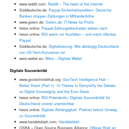
www.reddit.com:
Reddit – The heart of the internet
Süddeutsche.de:
Paypal-Sicherheitsproblem: Deutsche
Banken stoppen Zahlungen in Milliardenhöhe
www.golem.de:
Golem.de: IT-News für Profis
heise online:
Paypal-Zahlungsblockaden wirken nach
heise online:
BSI warnt vor Ausfällen – und meint offenbar
Paypal
Süddeutsche.de:
Digitalisierung: Wie abhängig Deutschland
von US-Tech-Konzernen ist
wero-wallet.eu:
Wero – Digitale Wallet
Digitale Souveränität
www.govtechintelhub.org:
GovTech Intelligence Hub –
Better Stack (Part 1): 10 Theses to Demystify the Debate
on Digital Sovereignty and the Euro Stack
heise online:
BSI-Präsidentin: Digitale Souveränität für
Deutschland vorerst unerreichbar
heise online:
Digitale Abhängigkeit: Plattner betont Umweg
zu Souveränität
www.handelsblatt.com:
Handelsblatt
OSBA – Open Source Business Alliance:
Offener Brief an