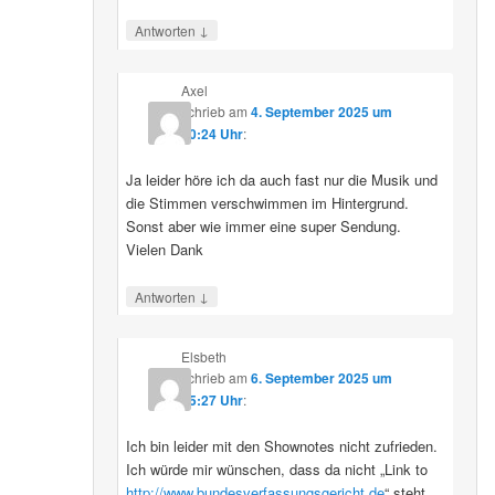
↓
Antworten
Axel
schrieb
am
4. September 2025 um
10:24 Uhr
:
Ja leider höre ich da auch fast nur die Musik und
die Stimmen verschwimmen im Hintergrund.
Sonst aber wie immer eine super Sendung.
Vielen Dank
↓
Antworten
Elsbeth
schrieb
am
6. September 2025 um
15:27 Uhr
:
Ich bin leider mit den Shownotes nicht zufrieden.
Ich würde mir wünschen, dass da nicht „Link to
http://www.bundesverfassungsgericht.de
“ steht,