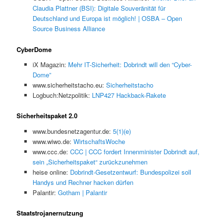
Claudia Plattner (BSI): Digitale Souveränität für
Deutschland und Europa ist möglich! | OSBA – Open
Source Business Alliance
CyberDome
iX Magazin:
Mehr IT-Sicherheit: Dobrindt will den “Cyber-
Dome”
www.sicherheitstacho.eu:
Sicherheitstacho
Logbuch:Netzpolitik:
LNP427 Hackback-Rakete
Sicherheitspaket 2.0
www.bundesnetzagentur.de:
5(1)(e)
www.wiwo.de:
WirtschaftsWoche
www.ccc.de:
CCC | CCC fordert Innenminister Dobrindt auf,
sein „Sicherheitspaket“ zurückzunehmen
heise online:
Dobrindt-Gesetzentwurf: Bundespolizei soll
Handys und Rechner hacken dürfen
Palantir:
Gotham | Palantir
Staatstrojanernutzung