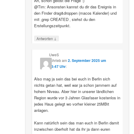
Ah, schon gelöst die Frage :)
@Tim: Ansonsten kannst du dir das Ereignis in
den Finder drag&droppen (macos Kalender) und
mit ‚grep CREATED ‚ siehst du den
Erstellungszeitpunkt.
↓
Antworten
UweS
schrieb
am
2. September 2025 um
13:47 Uhr
:
Also mag ja sein das bei euch in Berlin sich
nichts getan hat, weil war ja schon jammern auf
hohem Niveau. Aber hier in unserer ländlichen
Region wurde vor 3 Jahren Glasfaser kostenlos in
jedes Haus gelegt wo vorher kleiner 25MBit
anlagen.
Kann natürlich sein das man euch in Berlin damit
inzwischen überholt hat da ihr ja dann euren