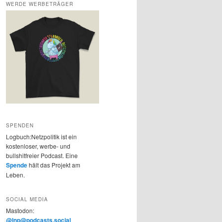
WERDE WERBETRÄGER
SPENDEN
Logbuch:Netzpolitik ist ein
kostenloser, werbe- und
bullshitfreier Podcast. Eine
Spende
hält das Projekt am
Leben.
SOCIAL MEDIA
Mastodon:
@lnp@podcasts.social