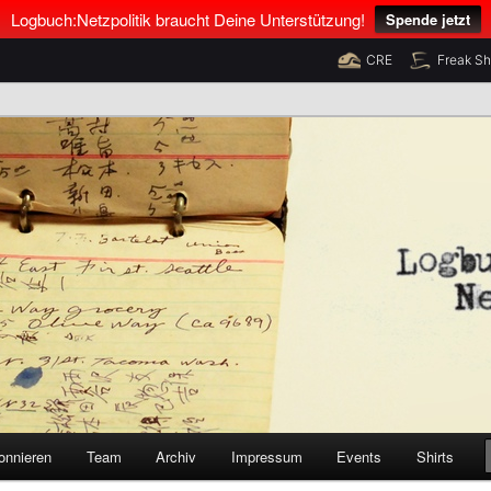
Logbuch:Netzpolitik braucht Deine Unterstützung!
Spende jetzt
CRE
Freak S
nus Neumann und Tim Pritlove
olitik
onnieren
Team
Archiv
Impressum
Events
Shirts