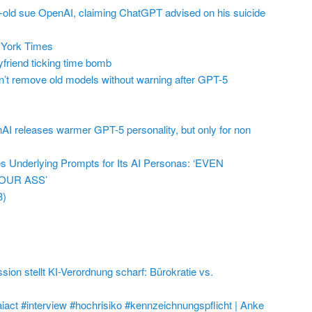
r-old sue OpenAI, claiming ChatGPT advised on his suicide
York Times
friend ticking time bomb
t remove old models without warning after GPT-5
AI releases warmer GPT-5 personality, but only for non
 Underlying Prompts for Its AI Personas: ‘EVEN
OUR ASS’
3)
on stellt KI-Verordnung scharf: Bürokratie vs.
aiact #interview #hochrisiko #kennzeichnungspflicht | Anke