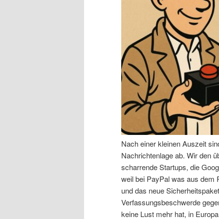
n
r
I
e
n
n
h
I
a
n
l
h
Nach einer kleinen Auszeit si
t
a
Nachrichtenlage ab. Wir den 
scharrende Startups, die Goog
s
l
weil bei PayPal was aus dem R
und das neue Sicherheitspaket,
p
t
Verfassungsbeschwerde gegen 
keine Lust mehr hat, in Europa