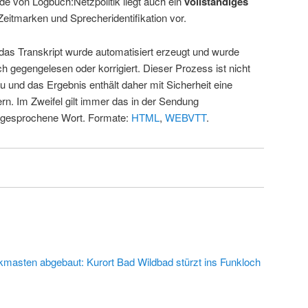
de von Logbuch:Netzpolitik liegt auch ein
vollständiges
Zeitmarken und Sprecheridentifikation vor.
 das Transkript wurde automatisiert erzeugt und wurde
ch gegengelesen oder korrigiert. Dieser Prozess ist nicht
u und das Ergebnis enthält daher mit Sicherheit eine
rn. Im Zweifel gilt immer das in der Sendung
 gesprochene Wort. Formate:
HTML
,
WEBVTT
.
kmasten abgebaut: Kurort Bad Wildbad stürzt ins Funkloch