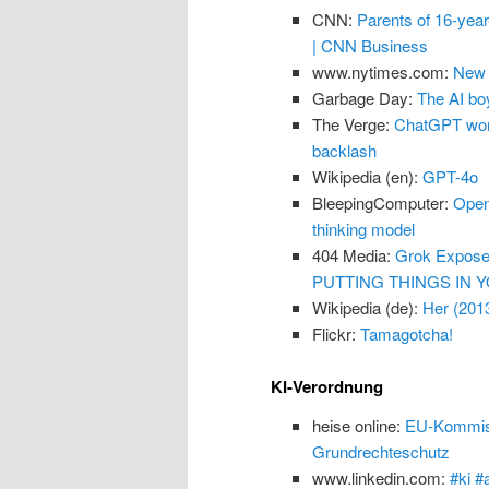
CNN:
Parents of 16-yea
| CNN Business
www.nytimes.com:
New 
Garbage Day:
The AI boy
The Verge:
ChatGPT won’
backlash
Wikipedia (en):
GPT-4o
BleepingComputer:
Open
thinking model
404 Media:
Grok Exposes
PUTTING THINGS IN Y
Wikipedia (de):
Her (201
Flickr:
Tamagotcha!
KI-Verordnung
heise online:
EU-Kommissi
Grundrechteschutz
www.linkedin.com:
#ki #