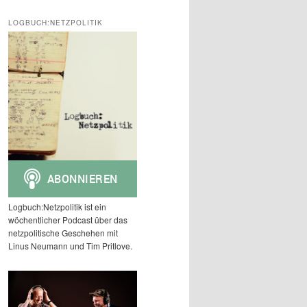
c
h
LOGBUCH:NETZPOLITIK
e
n
Logbuch:Netzpolitik ist ein
wöchentlicher Podcast über das
netzpolitische Geschehen mit
Linus Neumann und Tim Pritlove.