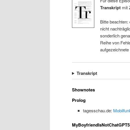
Für diese Episo
Transkript
mit 
Bitte beachten:
nicht nachträgli
sonderlich gena
Reihe von Fehle
aufgezeichnete
Transkript
Shownotes
Prolog
tagesschau.de:
Mobilfun
MyBoyfriendIsNotChatGPT5