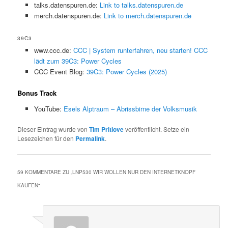
talks.datenspuren.de:
Link to talks.datenspuren.de
merch.datenspuren.de:
Link to merch.datenspuren.de
39C3
www.ccc.de:
CCC | System runterfahren, neu starten! CCC
lädt zum 39C3: Power Cycles
CCC Event Blog:
39C3: Power Cycles (2025)
Bonus Track
YouTube:
Esels Alptraum – Abrissbirne der Volksmusik
Dieser Eintrag wurde von
Tim Pritlove
veröffentlicht. Setze ein
Lesezeichen für den
Permalink
.
59 KOMMENTARE ZU „
LNP530 WIR WOLLEN NUR DEN INTERNETKNOPF
KAUFEN
“