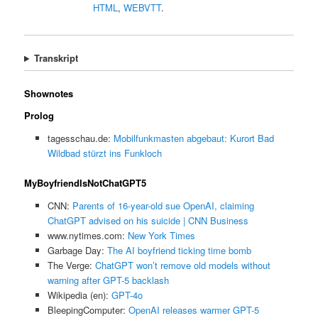
HTML
,
WEBVTT
.
Transkript
Shownotes
Prolog
tagesschau.de:
Mobilfunkmasten abgebaut: Kurort Bad
Wildbad stürzt ins Funkloch
MyBoyfriendIsNotChatGPT5
CNN:
Parents of 16-year-old sue OpenAI, claiming
ChatGPT advised on his suicide | CNN Business
www.nytimes.com:
New York Times
Garbage Day:
The AI boyfriend ticking time bomb
The Verge:
ChatGPT won’t remove old models without
warning after GPT-5 backlash
Wikipedia (en):
GPT-4o
BleepingComputer:
OpenAI releases warmer GPT-5