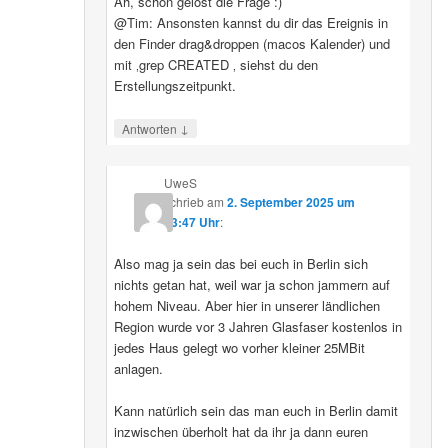
Ah, schon gelöst die Frage :)
@Tim: Ansonsten kannst du dir das Ereignis in
den Finder drag&droppen (macos Kalender) und
mit ‚grep CREATED ‚ siehst du den
Erstellungszeitpunkt.
↓
Antworten
UweS
schrieb
am
2. September 2025 um
13:47 Uhr
:
Also mag ja sein das bei euch in Berlin sich
nichts getan hat, weil war ja schon jammern auf
hohem Niveau. Aber hier in unserer ländlichen
Region wurde vor 3 Jahren Glasfaser kostenlos in
jedes Haus gelegt wo vorher kleiner 25MBit
anlagen.
Kann natürlich sein das man euch in Berlin damit
inzwischen überholt hat da ihr ja dann euren