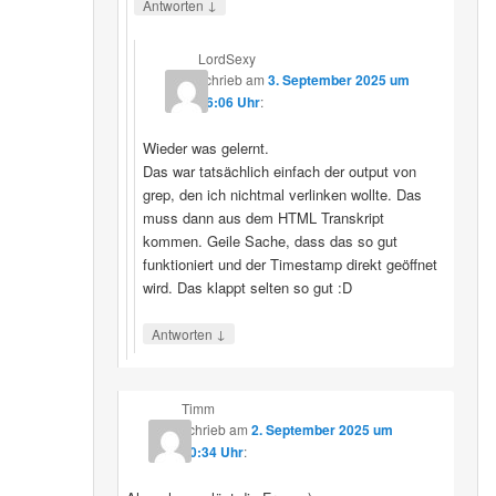
↓
Antworten
LordSexy
schrieb
am
3. September 2025 um
16:06 Uhr
:
Wieder was gelernt.
Das war tatsächlich einfach der output von
grep, den ich nichtmal verlinken wollte. Das
muss dann aus dem HTML Transkript
kommen. Geile Sache, dass das so gut
funktioniert und der Timestamp direkt geöffnet
wird. Das klappt selten so gut :D
↓
Antworten
Timm
schrieb
am
2. September 2025 um
10:34 Uhr
: