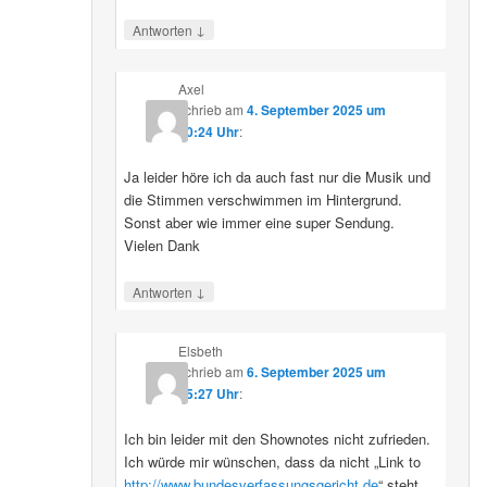
↓
Antworten
Axel
schrieb
am
4. September 2025 um
10:24 Uhr
:
Ja leider höre ich da auch fast nur die Musik und
die Stimmen verschwimmen im Hintergrund.
Sonst aber wie immer eine super Sendung.
Vielen Dank
↓
Antworten
Elsbeth
schrieb
am
6. September 2025 um
15:27 Uhr
:
Ich bin leider mit den Shownotes nicht zufrieden.
Ich würde mir wünschen, dass da nicht „Link to
http://www.bundesverfassungsgericht.de
“ steht,