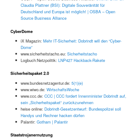
Claudia Plattner (BSI): Digitale Souveränität für
Deutschland und Europa ist möglich! | OSBA – Open
Source Business Alliance
CyberDome
iX Magazin:
Mehr IT-Sicherheit: Dobrindt will den “Cyber-
Dome”
www.sicherheitstacho.eu:
Sicherheitstacho
Logbuch:Netzpolitik:
LNP427 Hackback-Rakete
Sicherheitspaket 2.0
www.bundesnetzagentur.de:
5(1)(e)
www.wiwo.de:
WirtschaftsWoche
www.ccc.de:
CCC | CCC fordert Innenminister Dobrindt auf,
sein „Sicherheitspaket“ zurückzunehmen
heise online:
Dobrindt-Gesetzentwurf: Bundespolizei soll
Handys und Rechner hacken dürfen
Palantir:
Gotham | Palantir
Staatstrojanernutzung