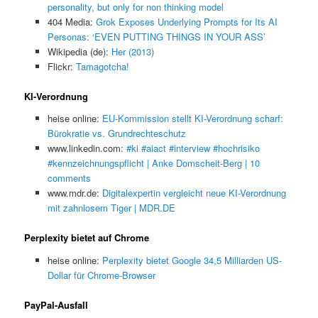
personality, but only for non thinking model
404 Media:
Grok Exposes Underlying Prompts for Its AI
Personas: ‘EVEN PUTTING THINGS IN YOUR ASS’
Wikipedia (de):
Her (2013)
Flickr:
Tamagotcha!
KI-Verordnung
heise online:
EU-Kommission stellt KI-Verordnung scharf:
Bürokratie vs. Grundrechteschutz
www.linkedin.com:
#ki #aiact #interview #hochrisiko
#kennzeichnungspflicht | Anke Domscheit-Berg | 10
comments
www.mdr.de:
Digitalexpertin vergleicht neue KI-Verordnung
mit zahnlosem Tiger | MDR.DE
Perplexity bietet auf Chrome
heise online:
Perplexity bietet Google 34,5 Milliarden US-
Dollar für Chrome-Browser
PayPal-Ausfall