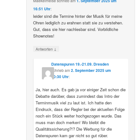
Maekelmeise
schrieb
am
1. September 2025 um
16:51 Uhr
:
leider sind die Termine hinter der Musik für meine
Ohren lediglich zu erahnen statt sie zu verstehen.
Gut, dass sie hier nachlesbar sind. Vorbildliche
Shownotes!
↓
Antworten
Datenspuren 19.-21.09. Dresden
schrieb
am
2. September 2025 um
10:30 Uhr
:
Ja, hier auch. Es gab ja vor einiger Zeit schon die
Debatte darüber, dass zumindest das Intro der
Terminmusik viel zu laut ist. Ich hatte den
Eindruck, dass der Regler bei der aktuellen Folge
noch ein Stück weiter hochgezogen wurde. Das
muss man doch merken! Wo bleibt die
Qualitätssicherung?!? Die Werbung für die
Datenspuren kam gar nicht so gut rüber.