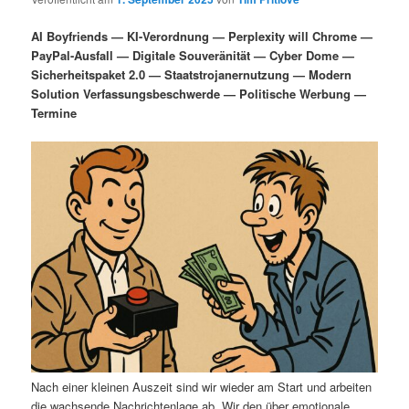
i
s
m
u
n
n
AI Boyfriends — KI-Verordnung — Perplexity will Chrome —
g
a
PayPal-Ausfall — Digitale Souveränität — Cyber Dome —
ä
n
e
v
Sicherheitspaket 2.0 — Staatstrojanernutzung — Modern
n
i
Solution Verfassungsbeschwerde — Politische Werbung —
r
d
g
Termine
a
e
ä
t
i
n
r
o
n
I
e
n
n
h
I
a
n
l
h
Nach einer kleinen Auszeit sind wir wieder am Start und arbeiten
die wachsende Nachrichtenlage ab. Wir den über emotionale