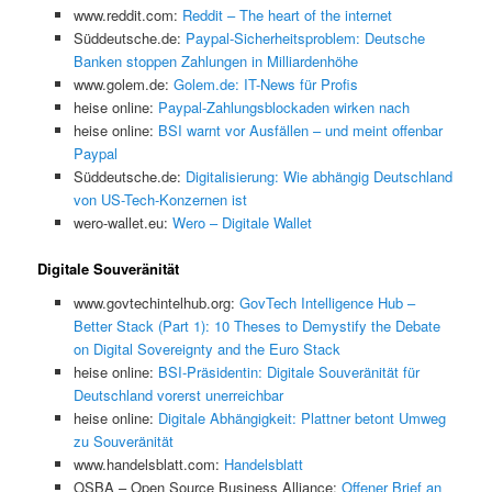
www.reddit.com:
Reddit – The heart of the internet
Süddeutsche.de:
Paypal-Sicherheitsproblem: Deutsche
Banken stoppen Zahlungen in Milliardenhöhe
www.golem.de:
Golem.de: IT-News für Profis
heise online:
Paypal-Zahlungsblockaden wirken nach
heise online:
BSI warnt vor Ausfällen – und meint offenbar
Paypal
Süddeutsche.de:
Digitalisierung: Wie abhängig Deutschland
von US-Tech-Konzernen ist
wero-wallet.eu:
Wero – Digitale Wallet
Digitale Souveränität
www.govtechintelhub.org:
GovTech Intelligence Hub –
Better Stack (Part 1): 10 Theses to Demystify the Debate
on Digital Sovereignty and the Euro Stack
heise online:
BSI-Präsidentin: Digitale Souveränität für
Deutschland vorerst unerreichbar
heise online:
Digitale Abhängigkeit: Plattner betont Umweg
zu Souveränität
www.handelsblatt.com:
Handelsblatt
OSBA – Open Source Business Alliance:
Offener Brief an