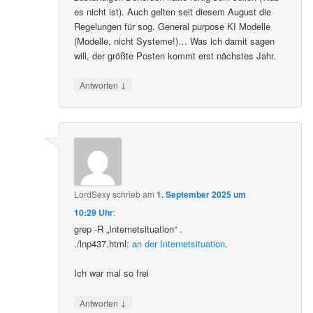
es nicht ist). Auch gelten seit diesem August die
Regelungen für sog. General purpose KI Modelle
(Modelle, nicht Systeme!)… Was ich damit sagen
will, der größte Posten kommt erst nächstes Jahr.
↓
Antworten
LordSexy
schrieb
am
1. September 2025 um
10:29 Uhr
:
grep -R „Internetsituation“ .
./lnp437.html:
an der Internetsituation,
Ich war mal so frei
↓
Antworten