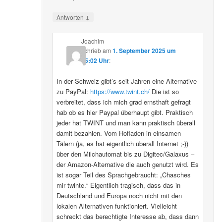
↓
Antworten
Joachim
schrieb
am
1. September 2025 um
15:02 Uhr
:
In der Schweiz gibt’s seit Jahren eine Alternative
zu PayPal:
https://www.twint.ch/
Die ist so
verbreitet, dass ich mich grad ernsthaft gefragt
hab ob es hier Paypal überhaupt gibt. Praktisch
jeder hat TWINT und man kann praktisch überall
damit bezahlen. Vom Hofladen in einsamen
Tälern (ja, es hat eigentlich überall Internet ;-))
über den Milchautomat bis zu Digitec/Galaxus –
der Amazon-Alternative die auch genutzt wird. Es
ist sogar Teil des Sprachgebraucht: „Chasches
mir twinte.“ Eigentlich tragisch, dass das in
Deutschland und Europa noch nicht mit den
lokalen Alternativen funktioniert. Vielleicht
schreckt das berechtigte Interesse ab, dass dann