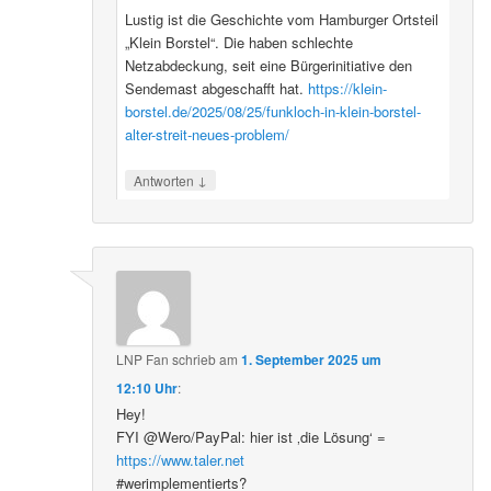
Lustig ist die Geschichte vom Hamburger Ortsteil
„Klein Borstel“. Die haben schlechte
Netzabdeckung, seit eine Bürgerinitiative den
Sendemast abgeschafft hat.
https://klein-
borstel.de/2025/08/25/funkloch-in-klein-borstel-
alter-streit-neues-problem/
↓
Antworten
LNP Fan
schrieb
am
1. September 2025 um
12:10 Uhr
:
Hey!
FYI @Wero/PayPal: hier ist ‚die Lösung‘ =
https://www.taler.net
#werimplementierts?