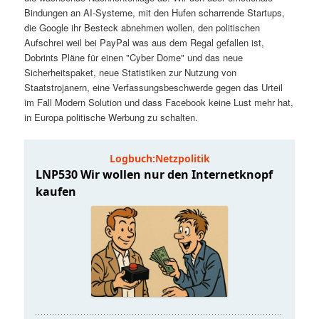
t
a
Bindungen an AI-Systeme, mit den Hufen scharrende Startups,
die Google ihr Besteck abnehmen wollen, den politischen
s
l
Aufschrei weil bei PayPal was aus dem Regal gefallen ist,
Dobrints Pläne für einen "Cyber Dome" und das neue
p
t
Sicherheitspaket, neue Statistiken zur Nutzung von
Staatstrojanern, eine Verfassungsbeschwerde gegen das Urteil
im Fall Modern Solution und dass Facebook keine Lust mehr hat,
r
s
in Europa politische Werbung zu schalten.
i
p
n
r
g
i
e
n
n
g
e
n