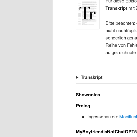
Für diese Episo
Transkript
mit 
Bitte beachten:
nicht nachträgli
sonderlich gena
Reihe von Fehle
aufgezeichnete
Transkript
Shownotes
Prolog
tagesschau.de:
Mobilfun
MyBoyfriendIsNotChatGPT5