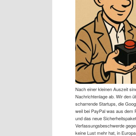
n
r
I
e
n
n
h
I
a
n
l
h
Nach einer kleinen Auszeit si
t
a
Nachrichtenlage ab. Wir den 
scharrende Startups, die Goog
s
l
weil bei PayPal was aus dem R
und das neue Sicherheitspaket,
p
t
Verfassungsbeschwerde gegen 
keine Lust mehr hat, in Europa