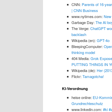
CNN:
Parents of 16-yea
| CNN Business
www.nytimes.com:
New 
Garbage Day:
The AI boy
The Verge:
ChatGPT won’
backlash
Wikipedia (en):
GPT-4o
BleepingComputer:
Open
thinking model
404 Media:
Grok Exposes
PUTTING THINGS IN Y
Wikipedia (de):
Her (201
Flickr:
Tamagotcha!
KI-Verordnung
heise online:
EU-Kommissi
Grundrechteschutz
www.linkedin.com:
#ki #