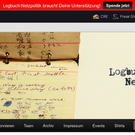
Logbuch:Netzpolitik braucht Deine Unterstützung!
Spende jetzt
CRE
Freak S
nus Neumann und Tim Pritlove
olitik
onnieren
Team
Archiv
Impressum
Events
Shirts