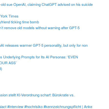
r-old sue OpenAI, claiming ChatGPT advised on his suicide
York Times
friend ticking time bomb
t remove old models without warning after GPT-5
AI releases warmer GPT-5 personality, but only for non
 Underlying Prompts for Its AI Personas: ‘EVEN
OUR ASS’
3)
on stellt KI-Verordnung scharf: Bürokratie vs.
aiact #interview #hochrisiko #kennzeichnungspflicht | Anke