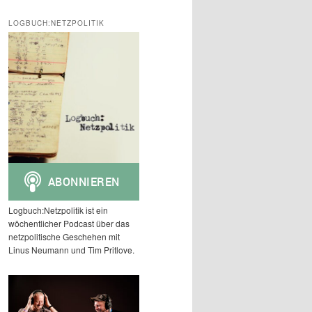
c
h
LOGBUCH:NETZPOLITIK
e
n
Logbuch:Netzpolitik ist ein
wöchentlicher Podcast über das
netzpolitische Geschehen mit
Linus Neumann und Tim Pritlove.