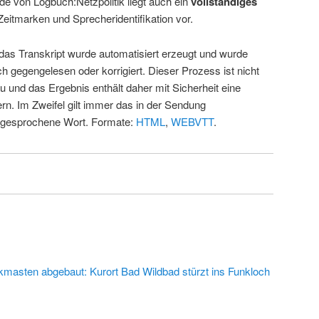
de von Logbuch:Netzpolitik liegt auch ein
vollständiges
Zeitmarken und Sprecheridentifikation vor.
 das Transkript wurde automatisiert erzeugt und wurde
ch gegengelesen oder korrigiert. Dieser Prozess ist nicht
u und das Ergebnis enthält daher mit Sicherheit eine
rn. Im Zweifel gilt immer das in der Sendung
 gesprochene Wort. Formate:
HTML
,
WEBVTT
.
kmasten abgebaut: Kurort Bad Wildbad stürzt ins Funkloch