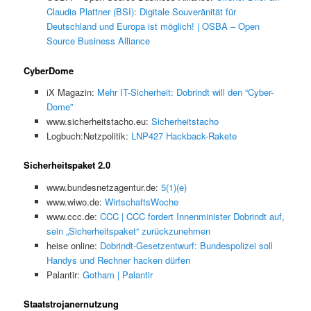
Claudia Plattner (BSI): Digitale Souveränität für
Deutschland und Europa ist möglich! | OSBA – Open
Source Business Alliance
CyberDome
iX Magazin:
Mehr IT-Sicherheit: Dobrindt will den “Cyber-
Dome”
www.sicherheitstacho.eu:
Sicherheitstacho
Logbuch:Netzpolitik:
LNP427 Hackback-Rakete
Sicherheitspaket 2.0
www.bundesnetzagentur.de:
5(1)(e)
www.wiwo.de:
WirtschaftsWoche
www.ccc.de:
CCC | CCC fordert Innenminister Dobrindt auf,
sein „Sicherheitspaket“ zurückzunehmen
heise online:
Dobrindt-Gesetzentwurf: Bundespolizei soll
Handys und Rechner hacken dürfen
Palantir:
Gotham | Palantir
Staatstrojanernutzung