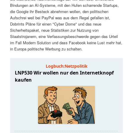
t
a
Bindungen an AI-Systeme, mit den Hufen scharrende Startups,
die Google ihr Besteck abnehmen wollen, den politischen
s
l
Aufschrei weil bei PayPal was aus dem Regal gefallen ist,
Dobrints Pläne für einen "Cyber Dome" und das neue
p
t
Sicherheitspaket, neue Statistiken zur Nutzung von
Staatstrojanern, eine Verfassungsbeschwerde gegen das Urteil
im Fall Modern Solution und dass Facebook keine Lust mehr hat,
r
s
in Europa politische Werbung zu schalten.
i
p
n
r
g
i
e
n
n
g
e
n