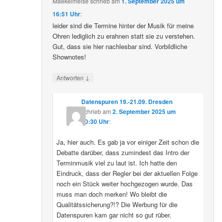
Maekelmeise
schrieb
am
1. September 2025 um
16:51 Uhr
:
leider sind die Termine hinter der Musik für meine
Ohren lediglich zu erahnen statt sie zu verstehen.
Gut, dass sie hier nachlesbar sind. Vorbildliche
Shownotes!
↓
Antworten
Datenspuren 19.-21.09. Dresden
schrieb
am
2. September 2025 um
10:30 Uhr
:
Ja, hier auch. Es gab ja vor einiger Zeit schon die
Debatte darüber, dass zumindest das Intro der
Terminmusik viel zu laut ist. Ich hatte den
Eindruck, dass der Regler bei der aktuellen Folge
noch ein Stück weiter hochgezogen wurde. Das
muss man doch merken! Wo bleibt die
Qualitätssicherung?!? Die Werbung für die
Datenspuren kam gar nicht so gut rüber.