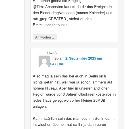
Ah, schon gelöst die Frage :)
@Tim: Ansonsten kannst du dir das Ereignis in
den Finder drag&droppen (macos Kalender) und
mit ‚grep CREATED ‚ siehst du den
Erstellungszeitpunkt.
↓
Antworten
UweS
schrieb
am
2. September 2025 um
13:47 Uhr
:
Also mag ja sein das bei euch in Berlin sich
nichts getan hat, weil war ja schon jammern auf
hohem Niveau. Aber hier in unserer ländlichen
Region wurde vor 3 Jahren Glasfaser kostenlos in
jedes Haus gelegt wo vorher kleiner 25MBit
anlagen.
Kann natürlich sein das man euch in Berlin damit
inzwischen überholt hat da ihr ja dann euren