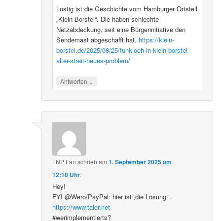
Lustig ist die Geschichte vom Hamburger Ortsteil
„Klein Borstel“. Die haben schlechte
Netzabdeckung, seit eine Bürgerinitiative den
Sendemast abgeschafft hat.
https://klein-
borstel.de/2025/08/25/funkloch-in-klein-borstel-
alter-streit-neues-problem/
↓
Antworten
LNP Fan
schrieb
am
1. September 2025 um
12:10 Uhr
:
Hey!
FYI @Wero/PayPal: hier ist ‚die Lösung‘ =
https://www.taler.net
#werimplementierts?