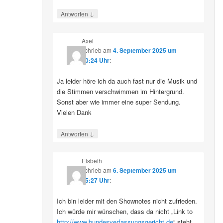
↓
Antworten
Axel
schrieb
am
4. September 2025 um
10:24 Uhr
:
Ja leider höre ich da auch fast nur die Musik und
die Stimmen verschwimmen im Hintergrund.
Sonst aber wie immer eine super Sendung.
Vielen Dank
↓
Antworten
Elsbeth
schrieb
am
6. September 2025 um
15:27 Uhr
:
Ich bin leider mit den Shownotes nicht zufrieden.
Ich würde mir wünschen, dass da nicht „Link to
http://www.bundesverfassungsgericht.de
“ steht,