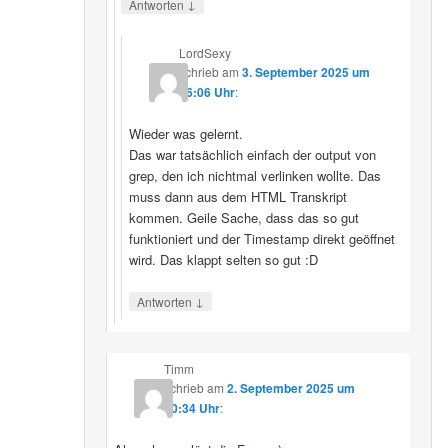
↓
Antworten
LordSexy
schrieb
am
3. September 2025 um
16:06 Uhr
:
Wieder was gelernt.
Das war tatsächlich einfach der output von
grep, den ich nichtmal verlinken wollte. Das
muss dann aus dem HTML Transkript
kommen. Geile Sache, dass das so gut
funktioniert und der Timestamp direkt geöffnet
wird. Das klappt selten so gut :D
↓
Antworten
Timm
schrieb
am
2. September 2025 um
10:34 Uhr
: