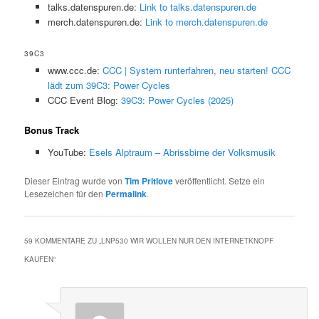
talks.datenspuren.de:
Link to talks.datenspuren.de
merch.datenspuren.de:
Link to merch.datenspuren.de
39C3
www.ccc.de:
CCC | System runterfahren, neu starten! CCC
lädt zum 39C3: Power Cycles
CCC Event Blog:
39C3: Power Cycles (2025)
Bonus Track
YouTube:
Esels Alptraum – Abrissbirne der Volksmusik
Dieser Eintrag wurde von
Tim Pritlove
veröffentlicht. Setze ein
Lesezeichen für den
Permalink
.
59 KOMMENTARE ZU „
LNP530 WIR WOLLEN NUR DEN INTERNETKNOPF
KAUFEN
“