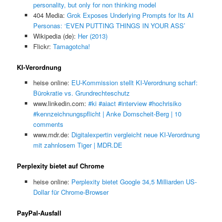
personality, but only for non thinking model
404 Media:
Grok Exposes Underlying Prompts for Its AI
Personas: ‘EVEN PUTTING THINGS IN YOUR ASS’
Wikipedia (de):
Her (2013)
Flickr:
Tamagotcha!
KI-Verordnung
heise online:
EU-Kommission stellt KI-Verordnung scharf:
Bürokratie vs. Grundrechteschutz
www.linkedin.com:
#ki #aiact #interview #hochrisiko
#kennzeichnungspflicht | Anke Domscheit-Berg | 10
comments
www.mdr.de:
Digitalexpertin vergleicht neue KI-Verordnung
mit zahnlosem Tiger | MDR.DE
Perplexity bietet auf Chrome
heise online:
Perplexity bietet Google 34,5 Milliarden US-
Dollar für Chrome-Browser
PayPal-Ausfall