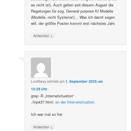
es nicht ist). Auch gelten seit diesem August die
Regelungen für sog. General purpose KI Modelle
(Modelle, nicht Systeme!)… Was ich damit sagen
will, der größte Posten kommt erst nächstes Jahr.
↓
Antworten
LordSexy
schrieb
am
1. September 2025 um
10:29 Uhr
:
grep -R „Internetsituation“ .
./lnp437.html:
an der Internetsituation,
Ich war mal so frei
↓
Antworten