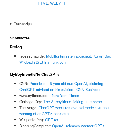
HTML
,
WEBVTT
.
Transkript
Shownotes
Prolog
tagesschau.de:
Mobilfunkmasten abgebaut: Kurort Bad
Wildbad stürzt ins Funkloch
MyBoyfriendIsNotChatGPT5
CNN:
Parents of 16-year-old sue OpenAI, claiming
ChatGPT advised on his suicide | CNN Business
www.nytimes.com:
New York Times
Garbage Day:
The AI boyfriend ticking time bomb
The Verge:
ChatGPT won’t remove old models without
warning after GPT-5 backlash
Wikipedia (en):
GPT-4o
BleepingComputer:
OpenAI releases warmer GPT-5