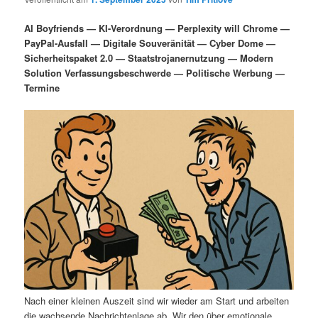
i
s
m
u
n
n
AI Boyfriends — KI-Verordnung — Perplexity will Chrome —
g
a
PayPal-Ausfall — Digitale Souveränität — Cyber Dome —
ä
n
e
v
Sicherheitspaket 2.0 — Staatstrojanernutzung — Modern
n
i
Solution Verfassungsbeschwerde — Politische Werbung —
r
d
g
Termine
a
e
ä
t
i
n
r
o
n
I
e
n
n
h
I
a
n
l
h
Nach einer kleinen Auszeit sind wir wieder am Start und arbeiten
die wachsende Nachrichtenlage ab. Wir den über emotionale