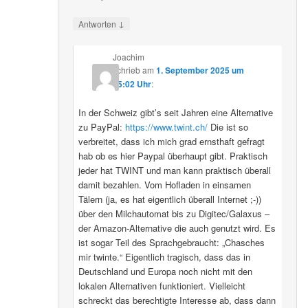
↓
Antworten
Joachim
schrieb
am
1. September 2025 um
15:02 Uhr
:
In der Schweiz gibt’s seit Jahren eine Alternative
zu PayPal:
https://www.twint.ch/
Die ist so
verbreitet, dass ich mich grad ernsthaft gefragt
hab ob es hier Paypal überhaupt gibt. Praktisch
jeder hat TWINT und man kann praktisch überall
damit bezahlen. Vom Hofladen in einsamen
Tälern (ja, es hat eigentlich überall Internet ;-))
über den Milchautomat bis zu Digitec/Galaxus –
der Amazon-Alternative die auch genutzt wird. Es
ist sogar Teil des Sprachgebraucht: „Chasches
mir twinte.“ Eigentlich tragisch, dass das in
Deutschland und Europa noch nicht mit den
lokalen Alternativen funktioniert. Vielleicht
schreckt das berechtigte Interesse ab, dass dann