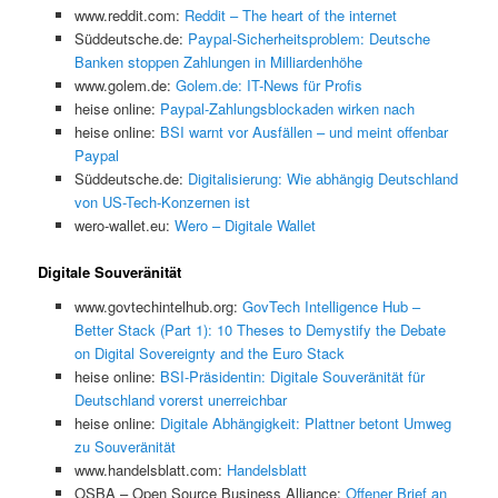
www.reddit.com:
Reddit – The heart of the internet
Süddeutsche.de:
Paypal-Sicherheitsproblem: Deutsche
Banken stoppen Zahlungen in Milliardenhöhe
www.golem.de:
Golem.de: IT-News für Profis
heise online:
Paypal-Zahlungsblockaden wirken nach
heise online:
BSI warnt vor Ausfällen – und meint offenbar
Paypal
Süddeutsche.de:
Digitalisierung: Wie abhängig Deutschland
von US-Tech-Konzernen ist
wero-wallet.eu:
Wero – Digitale Wallet
Digitale Souveränität
www.govtechintelhub.org:
GovTech Intelligence Hub –
Better Stack (Part 1): 10 Theses to Demystify the Debate
on Digital Sovereignty and the Euro Stack
heise online:
BSI-Präsidentin: Digitale Souveränität für
Deutschland vorerst unerreichbar
heise online:
Digitale Abhängigkeit: Plattner betont Umweg
zu Souveränität
www.handelsblatt.com:
Handelsblatt
OSBA – Open Source Business Alliance:
Offener Brief an