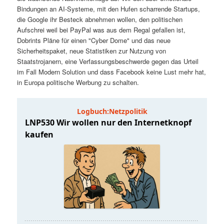
t
a
Bindungen an AI-Systeme, mit den Hufen scharrende Startups,
die Google ihr Besteck abnehmen wollen, den politischen
s
l
Aufschrei weil bei PayPal was aus dem Regal gefallen ist,
Dobrints Pläne für einen "Cyber Dome" und das neue
p
t
Sicherheitspaket, neue Statistiken zur Nutzung von
Staatstrojanern, eine Verfassungsbeschwerde gegen das Urteil
im Fall Modern Solution und dass Facebook keine Lust mehr hat,
r
s
in Europa politische Werbung zu schalten.
i
p
n
r
g
i
e
n
n
g
e
n