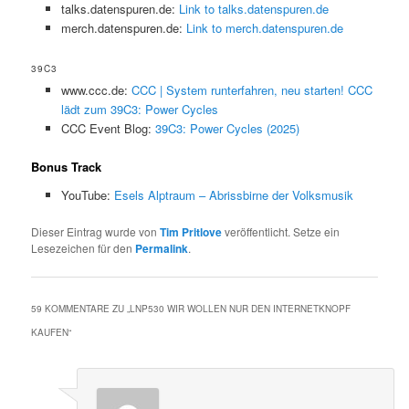
talks.datenspuren.de:
Link to talks.datenspuren.de
merch.datenspuren.de:
Link to merch.datenspuren.de
39C3
www.ccc.de:
CCC | System runterfahren, neu starten! CCC
lädt zum 39C3: Power Cycles
CCC Event Blog:
39C3: Power Cycles (2025)
Bonus Track
YouTube:
Esels Alptraum – Abrissbirne der Volksmusik
Dieser Eintrag wurde von
Tim Pritlove
veröffentlicht. Setze ein
Lesezeichen für den
Permalink
.
59 KOMMENTARE ZU „
LNP530 WIR WOLLEN NUR DEN INTERNETKNOPF
KAUFEN
“