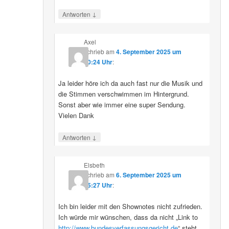
↓
Antworten
Axel
schrieb
am
4. September 2025 um
10:24 Uhr
:
Ja leider höre ich da auch fast nur die Musik und
die Stimmen verschwimmen im Hintergrund.
Sonst aber wie immer eine super Sendung.
Vielen Dank
↓
Antworten
Elsbeth
schrieb
am
6. September 2025 um
15:27 Uhr
:
Ich bin leider mit den Shownotes nicht zufrieden.
Ich würde mir wünschen, dass da nicht „Link to
http://www.bundesverfassungsgericht.de
“ steht,