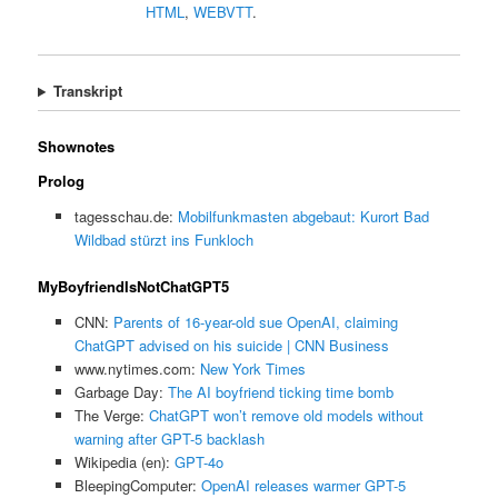
HTML
,
WEBVTT
.
Transkript
Shownotes
Prolog
tagesschau.de:
Mobilfunkmasten abgebaut: Kurort Bad
Wildbad stürzt ins Funkloch
MyBoyfriendIsNotChatGPT5
CNN:
Parents of 16-year-old sue OpenAI, claiming
ChatGPT advised on his suicide | CNN Business
www.nytimes.com:
New York Times
Garbage Day:
The AI boyfriend ticking time bomb
The Verge:
ChatGPT won’t remove old models without
warning after GPT-5 backlash
Wikipedia (en):
GPT-4o
BleepingComputer:
OpenAI releases warmer GPT-5