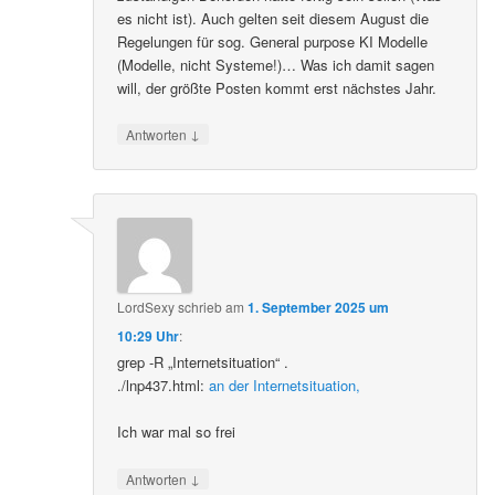
es nicht ist). Auch gelten seit diesem August die
Regelungen für sog. General purpose KI Modelle
(Modelle, nicht Systeme!)… Was ich damit sagen
will, der größte Posten kommt erst nächstes Jahr.
↓
Antworten
LordSexy
schrieb
am
1. September 2025 um
10:29 Uhr
:
grep -R „Internetsituation“ .
./lnp437.html:
an der Internetsituation,
Ich war mal so frei
↓
Antworten