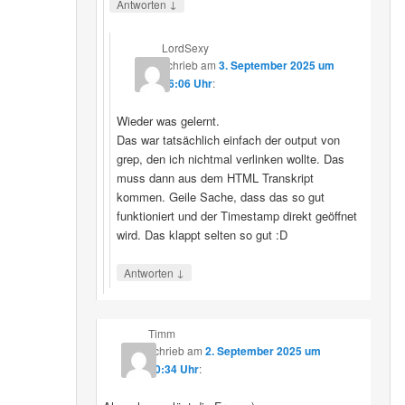
↓
Antworten
LordSexy
schrieb
am
3. September 2025 um
16:06 Uhr
:
Wieder was gelernt.
Das war tatsächlich einfach der output von
grep, den ich nichtmal verlinken wollte. Das
muss dann aus dem HTML Transkript
kommen. Geile Sache, dass das so gut
funktioniert und der Timestamp direkt geöffnet
wird. Das klappt selten so gut :D
↓
Antworten
Timm
schrieb
am
2. September 2025 um
10:34 Uhr
: