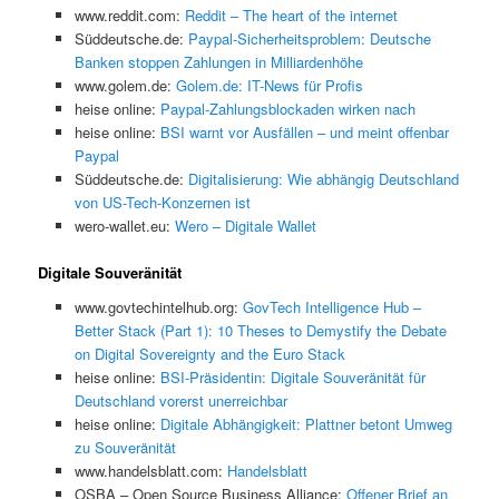
www.reddit.com:
Reddit – The heart of the internet
Süddeutsche.de:
Paypal-Sicherheitsproblem: Deutsche
Banken stoppen Zahlungen in Milliardenhöhe
www.golem.de:
Golem.de: IT-News für Profis
heise online:
Paypal-Zahlungsblockaden wirken nach
heise online:
BSI warnt vor Ausfällen – und meint offenbar
Paypal
Süddeutsche.de:
Digitalisierung: Wie abhängig Deutschland
von US-Tech-Konzernen ist
wero-wallet.eu:
Wero – Digitale Wallet
Digitale Souveränität
www.govtechintelhub.org:
GovTech Intelligence Hub –
Better Stack (Part 1): 10 Theses to Demystify the Debate
on Digital Sovereignty and the Euro Stack
heise online:
BSI-Präsidentin: Digitale Souveränität für
Deutschland vorerst unerreichbar
heise online:
Digitale Abhängigkeit: Plattner betont Umweg
zu Souveränität
www.handelsblatt.com:
Handelsblatt
OSBA – Open Source Business Alliance:
Offener Brief an