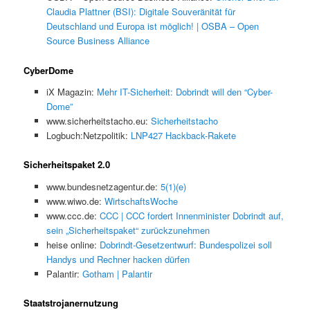
Claudia Plattner (BSI): Digitale Souveränität für
Deutschland und Europa ist möglich! | OSBA – Open
Source Business Alliance
CyberDome
iX Magazin:
Mehr IT-Sicherheit: Dobrindt will den “Cyber-
Dome”
www.sicherheitstacho.eu:
Sicherheitstacho
Logbuch:Netzpolitik:
LNP427 Hackback-Rakete
Sicherheitspaket 2.0
www.bundesnetzagentur.de:
5(1)(e)
www.wiwo.de:
WirtschaftsWoche
www.ccc.de:
CCC | CCC fordert Innenminister Dobrindt auf,
sein „Sicherheitspaket“ zurückzunehmen
heise online:
Dobrindt-Gesetzentwurf: Bundespolizei soll
Handys und Rechner hacken dürfen
Palantir:
Gotham | Palantir
Staatstrojanernutzung