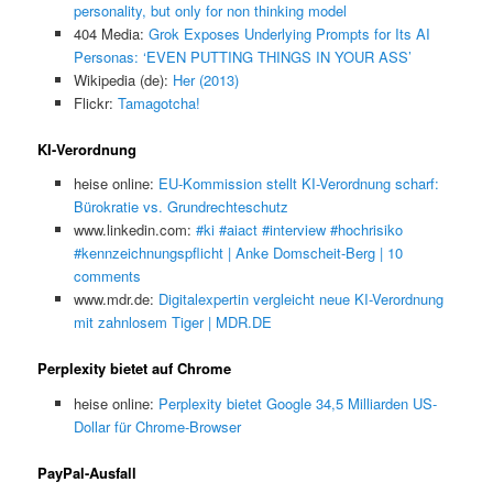
personality, but only for non thinking model
404 Media:
Grok Exposes Underlying Prompts for Its AI
Personas: ‘EVEN PUTTING THINGS IN YOUR ASS’
Wikipedia (de):
Her (2013)
Flickr:
Tamagotcha!
KI-Verordnung
heise online:
EU-Kommission stellt KI-Verordnung scharf:
Bürokratie vs. Grundrechteschutz
www.linkedin.com:
#ki #aiact #interview #hochrisiko
#kennzeichnungspflicht | Anke Domscheit-Berg | 10
comments
www.mdr.de:
Digitalexpertin vergleicht neue KI-Verordnung
mit zahnlosem Tiger | MDR.DE
Perplexity bietet auf Chrome
heise online:
Perplexity bietet Google 34,5 Milliarden US-
Dollar für Chrome-Browser
PayPal-Ausfall