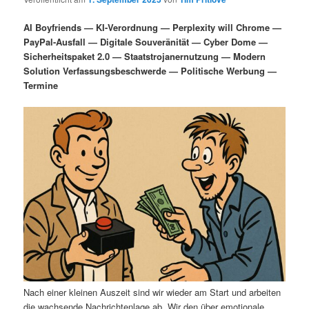
i
s
m
u
n
n
AI Boyfriends — KI-Verordnung — Perplexity will Chrome —
g
a
PayPal-Ausfall — Digitale Souveränität — Cyber Dome —
ä
n
e
v
Sicherheitspaket 2.0 — Staatstrojanernutzung — Modern
n
i
Solution Verfassungsbeschwerde — Politische Werbung —
r
d
g
Termine
a
e
ä
t
i
n
r
o
n
I
e
n
n
h
I
a
n
l
h
Nach einer kleinen Auszeit sind wir wieder am Start und arbeiten
die wachsende Nachrichtenlage ab. Wir den über emotionale