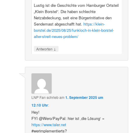
Lustig ist die Geschichte vom Hamburger Ortsteil
„Klein Borstel“. Die haben schlechte
Netzabdeckung, seit eine Bürgerinitiative den
Sendemast abgeschafft hat.
https://klein-
borstel.de/2025/08/25/funkloch-in-klein-borstel-
alter-streit-neues-problem/
↓
Antworten
LNP Fan
schrieb
am
1. September 2025 um
12:10 Uhr
:
Hey!
FYI @Wero/PayPal: hier ist ‚die Lösung‘ =
https://www.taler.net
#werimplementierts?