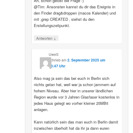
Ah, schon gelöst die Frage :)
@Tim: Ansonsten kannst du dir das Ereignis in
den Finder drag&droppen (macos Kalender) und
mit ‚grep CREATED ‚ siehst du den
Erstellungszeitpunkt.
↓
Antworten
UweS
schrieb
am
2. September 2025 um
13:47 Uhr
:
Also mag ja sein das bei euch in Berlin sich
nichts getan hat, weil war ja schon jammern auf
hohem Niveau. Aber hier in unserer ländlichen
Region wurde vor 3 Jahren Glasfaser kostenlos in
jedes Haus gelegt wo vorher kleiner 25MBit
anlagen.
Kann natürlich sein das man euch in Berlin damit
inzwischen überholt hat da ihr ja dann euren