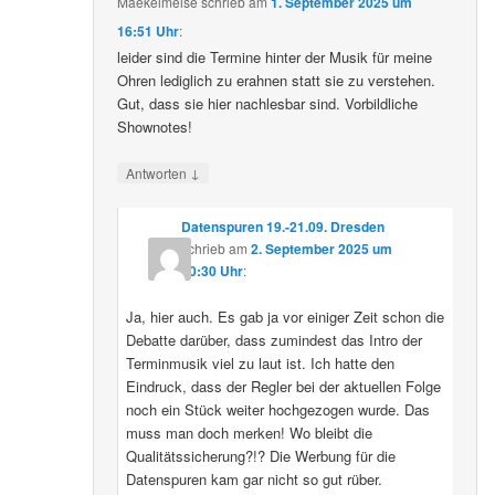
Maekelmeise
schrieb
am
1. September 2025 um
16:51 Uhr
:
leider sind die Termine hinter der Musik für meine
Ohren lediglich zu erahnen statt sie zu verstehen.
Gut, dass sie hier nachlesbar sind. Vorbildliche
Shownotes!
↓
Antworten
Datenspuren 19.-21.09. Dresden
schrieb
am
2. September 2025 um
10:30 Uhr
:
Ja, hier auch. Es gab ja vor einiger Zeit schon die
Debatte darüber, dass zumindest das Intro der
Terminmusik viel zu laut ist. Ich hatte den
Eindruck, dass der Regler bei der aktuellen Folge
noch ein Stück weiter hochgezogen wurde. Das
muss man doch merken! Wo bleibt die
Qualitätssicherung?!? Die Werbung für die
Datenspuren kam gar nicht so gut rüber.