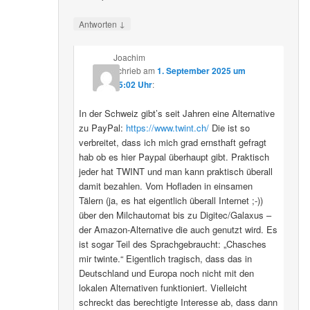
↓
Antworten
Joachim
schrieb
am
1. September 2025 um
15:02 Uhr
:
In der Schweiz gibt’s seit Jahren eine Alternative
zu PayPal:
https://www.twint.ch/
Die ist so
verbreitet, dass ich mich grad ernsthaft gefragt
hab ob es hier Paypal überhaupt gibt. Praktisch
jeder hat TWINT und man kann praktisch überall
damit bezahlen. Vom Hofladen in einsamen
Tälern (ja, es hat eigentlich überall Internet ;-))
über den Milchautomat bis zu Digitec/Galaxus –
der Amazon-Alternative die auch genutzt wird. Es
ist sogar Teil des Sprachgebraucht: „Chasches
mir twinte.“ Eigentlich tragisch, dass das in
Deutschland und Europa noch nicht mit den
lokalen Alternativen funktioniert. Vielleicht
schreckt das berechtigte Interesse ab, dass dann