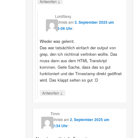
↓
Antworten
LordSexy
schrieb
am
3. September 2025 um
16:06 Uhr
:
Wieder was gelernt.
Das war tatsächlich einfach der output von
grep, den ich nichtmal verlinken wollte. Das
muss dann aus dem HTML Transkript
kommen. Geile Sache, dass das so gut
funktioniert und der Timestamp direkt geöffnet
wird. Das klappt selten so gut :D
↓
Antworten
Timm
schrieb
am
2. September 2025 um
10:34 Uhr
: