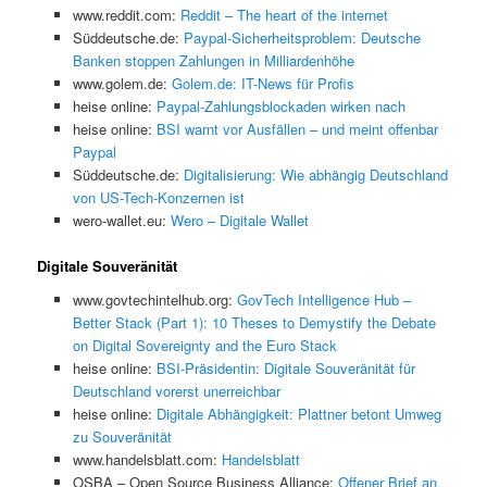
www.reddit.com:
Reddit – The heart of the internet
Süddeutsche.de:
Paypal-Sicherheitsproblem: Deutsche
Banken stoppen Zahlungen in Milliardenhöhe
www.golem.de:
Golem.de: IT-News für Profis
heise online:
Paypal-Zahlungsblockaden wirken nach
heise online:
BSI warnt vor Ausfällen – und meint offenbar
Paypal
Süddeutsche.de:
Digitalisierung: Wie abhängig Deutschland
von US-Tech-Konzernen ist
wero-wallet.eu:
Wero – Digitale Wallet
Digitale Souveränität
www.govtechintelhub.org:
GovTech Intelligence Hub –
Better Stack (Part 1): 10 Theses to Demystify the Debate
on Digital Sovereignty and the Euro Stack
heise online:
BSI-Präsidentin: Digitale Souveränität für
Deutschland vorerst unerreichbar
heise online:
Digitale Abhängigkeit: Plattner betont Umweg
zu Souveränität
www.handelsblatt.com:
Handelsblatt
OSBA – Open Source Business Alliance:
Offener Brief an