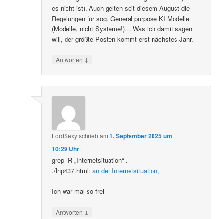
es nicht ist). Auch gelten seit diesem August die
Regelungen für sog. General purpose KI Modelle
(Modelle, nicht Systeme!)… Was ich damit sagen
will, der größte Posten kommt erst nächstes Jahr.
↓
Antworten
LordSexy
schrieb
am
1. September 2025 um
10:29 Uhr
:
grep -R „Internetsituation“ .
./lnp437.html:
an der Internetsituation,
Ich war mal so frei
↓
Antworten