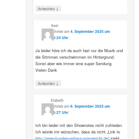
↓
Antworten
Axel
schrieb
am
4. September 2025 um
10:24 Uhr
:
Ja leider höre ich da auch fast nur die Musik und
die Stimmen verschwimmen im Hintergrund.
Sonst aber wie immer eine super Sendung.
Vielen Dank
↓
Antworten
Elsbeth
schrieb
am
6. September 2025 um
15:27 Uhr
:
Ich bin leider mit den Shownotes nicht zufrieden.
Ich würde mir wünschen, dass da nicht „Link to
http://www.bundesverfassungsgericht.de
“ steht,