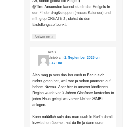
Ah, schon gelöst die Frage :)
@Tim: Ansonsten kannst du dir das Ereignis in
den Finder drag&droppen (macos Kalender) und
mit ‚grep CREATED ‚ siehst du den
Erstellungszeitpunkt.
↓
Antworten
UweS
schrieb
am
2. September 2025 um
13:47 Uhr
:
Also mag ja sein das bei euch in Berlin sich
nichts getan hat, weil war ja schon jammern auf
hohem Niveau. Aber hier in unserer ländlichen
Region wurde vor 3 Jahren Glasfaser kostenlos in
jedes Haus gelegt wo vorher kleiner 25MBit
anlagen.
Kann natürlich sein das man euch in Berlin damit
inzwischen überholt hat da ihr ja dann euren