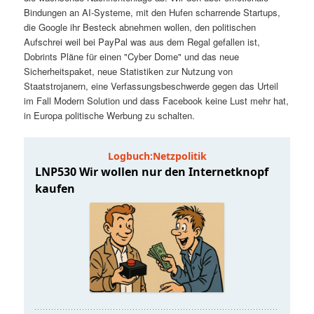
t
a
Bindungen an AI-Systeme, mit den Hufen scharrende Startups,
die Google ihr Besteck abnehmen wollen, den politischen
s
l
Aufschrei weil bei PayPal was aus dem Regal gefallen ist,
Dobrints Pläne für einen "Cyber Dome" und das neue
p
t
Sicherheitspaket, neue Statistiken zur Nutzung von
Staatstrojanern, eine Verfassungsbeschwerde gegen das Urteil
im Fall Modern Solution und dass Facebook keine Lust mehr hat,
r
s
in Europa politische Werbung zu schalten.
i
p
n
r
g
i
e
n
n
g
e
n