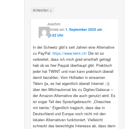
↓
Antworten
Joachim
schrieb
am
1. September 2025 um
15:02 Uhr
:
In der Schweiz gibt’s seit Jahren eine Alternative
zu PayPal:
https://www.twint.ch/
Die ist so
verbreitet, dass ich mich grad ernsthaft gefragt
hab ob es hier Paypal überhaupt gibt. Praktisch
jeder hat TWINT und man kann praktisch überall
damit bezahlen. Vom Hofladen in einsamen
Tälern (ja, es hat eigentlich überall Internet ;-))
über den Milchautomat bis zu Digitec/Galaxus –
der Amazon-Alternative die auch genutzt wird. Es
ist sogar Teil des Sprachgebraucht: „Chasches
mir twinte.“ Eigentlich tragisch, dass das in
Deutschland und Europa noch nicht mit den
lokalen Alternativen funktioniert. Vielleicht
schreckt das berechtigte Interesse ab, dass dann