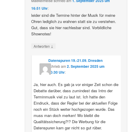
Maekelmeise
schrieb
am
1. September 2025 um
16:51 Uhr
:
leider sind die Termine hinter der Musik für meine
Ohren lediglich zu erahnen statt sie zu verstehen.
Gut, dass sie hier nachlesbar sind. Vorbildliche
Shownotes!
↓
Antworten
Datenspuren 19.-21.09. Dresden
schrieb
am
2. September 2025 um
10:30 Uhr
:
Ja, hier auch. Es gab ja vor einiger Zeit schon die
Debatte darüber, dass zumindest das Intro der
Terminmusik viel zu laut ist. Ich hatte den
Eindruck, dass der Regler bei der aktuellen Folge
noch ein Stück weiter hochgezogen wurde. Das
muss man doch merken! Wo bleibt die
Qualitätssicherung?!? Die Werbung für die
Datenspuren kam gar nicht so gut rüber.