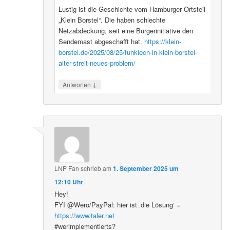
Lustig ist die Geschichte vom Hamburger Ortsteil
„Klein Borstel“. Die haben schlechte
Netzabdeckung, seit eine Bürgerinitiative den
Sendemast abgeschafft hat.
https://klein-
borstel.de/2025/08/25/funkloch-in-klein-borstel-
alter-streit-neues-problem/
↓
Antworten
LNP Fan
schrieb
am
1. September 2025 um
12:10 Uhr
:
Hey!
FYI @Wero/PayPal: hier ist ‚die Lösung‘ =
https://www.taler.net
#werimplementierts?