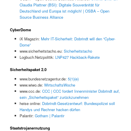
Claudia Plattner (BSI): Digitale Souveränität für
Deutschland und Europa ist möglich! | OSBA – Open
Source Business Alliance
CyberDome
iX Magazin:
Mehr IT-Sicherheit: Dobrindt will den “Cyber-
Dome”
www.sicherheitstacho.eu:
Sicherheitstacho
Logbuch:Netzpolitik:
LNP427 Hackback-Rakete
Sicherheitspaket 2.0
www.bundesnetzagentur.de:
5(1)(e)
www.wiwo.de:
WirtschaftsWoche
www.ccc.de:
CCC | CCC fordert Innenminister Dobrindt auf,
sein „Sicherheitspaket“ zurückzunehmen
heise online:
Dobrindt-Gesetzentwurf: Bundespolizei soll
Handys und Rechner hacken dürfen
Palantir:
Gotham | Palantir
Staatstrojanernutzung