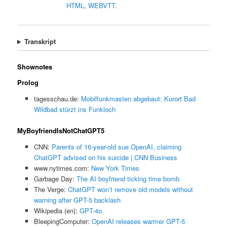
HTML
,
WEBVTT
.
Transkript
Shownotes
Prolog
tagesschau.de:
Mobilfunkmasten abgebaut: Kurort Bad
Wildbad stürzt ins Funkloch
MyBoyfriendIsNotChatGPT5
CNN:
Parents of 16-year-old sue OpenAI, claiming
ChatGPT advised on his suicide | CNN Business
www.nytimes.com:
New York Times
Garbage Day:
The AI boyfriend ticking time bomb
The Verge:
ChatGPT won’t remove old models without
warning after GPT-5 backlash
Wikipedia (en):
GPT-4o
BleepingComputer:
OpenAI releases warmer GPT-5