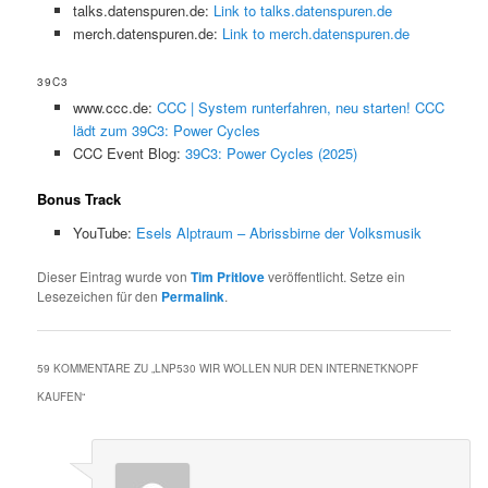
talks.datenspuren.de:
Link to talks.datenspuren.de
merch.datenspuren.de:
Link to merch.datenspuren.de
39C3
www.ccc.de:
CCC | System runterfahren, neu starten! CCC
lädt zum 39C3: Power Cycles
CCC Event Blog:
39C3: Power Cycles (2025)
Bonus Track
YouTube:
Esels Alptraum – Abrissbirne der Volksmusik
Dieser Eintrag wurde von
Tim Pritlove
veröffentlicht. Setze ein
Lesezeichen für den
Permalink
.
59 KOMMENTARE ZU „
LNP530 WIR WOLLEN NUR DEN INTERNETKNOPF
KAUFEN
“