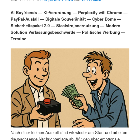
i
s
m
u
n
n
AI Boyfriends — KI-Verordnung — Perplexity will Chrome —
g
a
PayPal-Ausfall — Digitale Souveränität — Cyber Dome —
ä
n
e
v
Sicherheitspaket 2.0 — Staatstrojanernutzung — Modern
n
i
Solution Verfassungsbeschwerde — Politische Werbung —
r
d
g
Termine
a
e
ä
t
i
n
r
o
n
I
e
n
n
h
I
a
n
l
h
Nach einer kleinen Auszeit sind wir wieder am Start und arbeiten
die wachsende Nachrichtenlage ab. Wir den über emotionale