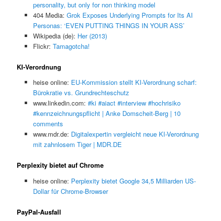
personality, but only for non thinking model
404 Media:
Grok Exposes Underlying Prompts for Its AI
Personas: ‘EVEN PUTTING THINGS IN YOUR ASS’
Wikipedia (de):
Her (2013)
Flickr:
Tamagotcha!
KI-Verordnung
heise online:
EU-Kommission stellt KI-Verordnung scharf:
Bürokratie vs. Grundrechteschutz
www.linkedin.com:
#ki #aiact #interview #hochrisiko
#kennzeichnungspflicht | Anke Domscheit-Berg | 10
comments
www.mdr.de:
Digitalexpertin vergleicht neue KI-Verordnung
mit zahnlosem Tiger | MDR.DE
Perplexity bietet auf Chrome
heise online:
Perplexity bietet Google 34,5 Milliarden US-
Dollar für Chrome-Browser
PayPal-Ausfall