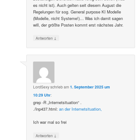
es nicht ist). Auch gelten seit diesem August die
Regelungen für sog. General purpose KI Modelle
(Modelle, nicht Systeme!)… Was ich damit sagen
will, der größte Posten kommt erst nächstes Jahr.
↓
Antworten
LordSexy
schrieb
am
1. September 2025 um
10:29 Uhr
:
grep -R „Internetsituation“ .
./lnp437.html:
an der Internetsituation,
Ich war mal so frei
↓
Antworten