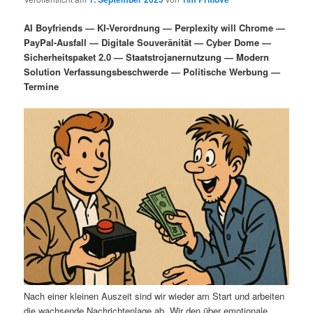
i
s
m
u
n
n
AI Boyfriends — KI-Verordnung — Perplexity will Chrome —
g
a
PayPal-Ausfall — Digitale Souveränität — Cyber Dome —
ä
n
e
v
Sicherheitspaket 2.0 — Staatstrojanernutzung — Modern
n
i
Solution Verfassungsbeschwerde — Politische Werbung —
r
d
g
Termine
a
e
ä
t
i
n
r
o
n
I
e
n
n
h
I
a
n
l
h
Nach einer kleinen Auszeit sind wir wieder am Start und arbeiten
die wachsende Nachrichtenlage ab. Wir den über emotionale