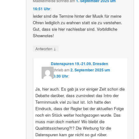
Maekelmeise
schrieb
am
1. September 2025 um
16:51 Uhr
:
leider sind die Termine hinter der Musik für meine
Ohren lediglich zu erahnen statt sie zu verstehen.
Gut, dass sie hier nachlesbar sind. Vorbildliche
Shownotes!
↓
Antworten
Datenspuren 19.-21.09. Dresden
schrieb
am
2. September 2025 um
10:30 Uhr
:
Ja, hier auch. Es gab ja vor einiger Zeit schon die
Debatte darüber, dass zumindest das Intro der
Terminmusik viel zu laut ist. Ich hatte den
Eindruck, dass der Regler bei der aktuellen Folge
noch ein Stück weiter hochgezogen wurde. Das
muss man doch merken! Wo bleibt die
Qualitätssicherung?!? Die Werbung für die
Datenspuren kam gar nicht so gut rüber.