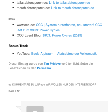
talks.datenspuren.de:
Link to talks.datenspuren.de
merch.datenspuren.de:
Link to merch.datenspuren.de
39C3
www.ccc.de:
CCC | System runterfahren, neu starten! CCC
lädt zum 39C3: Power Cycles
CCC Event Blog:
39C3: Power Cycles (2025)
Bonus Track
YouTube:
Esels Alptraum – Abrissbirne der Volksmusik
Dieser Eintrag wurde von
Tim Pritlove
veröffentlicht. Setze ein
Lesezeichen für den
Permalink
.
59 KOMMENTARE ZU „
LNP530 WIR WOLLEN NUR DEN INTERNETKNOPF
KAUFEN
“