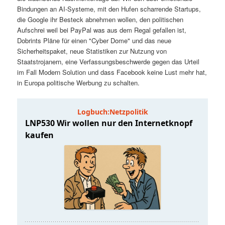
t
a
Bindungen an AI-Systeme, mit den Hufen scharrende Startups,
die Google ihr Besteck abnehmen wollen, den politischen
s
l
Aufschrei weil bei PayPal was aus dem Regal gefallen ist,
Dobrints Pläne für einen "Cyber Dome" und das neue
p
t
Sicherheitspaket, neue Statistiken zur Nutzung von
Staatstrojanern, eine Verfassungsbeschwerde gegen das Urteil
im Fall Modern Solution und dass Facebook keine Lust mehr hat,
r
s
in Europa politische Werbung zu schalten.
i
p
n
r
g
i
e
n
n
g
e
n