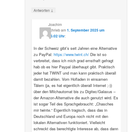
↓
Antworten
Joachim
schrieb
am
1. September 2025 um
15:02 Uhr
:
In der Schweiz gibt’s seit Jahren eine Alternative
zu PayPal:
https://www.twint.ch/
Die ist so
verbreitet, dass ich mich grad ernsthaft gefragt
hab ob es hier Paypal überhaupt gibt. Praktisch
jeder hat TWINT und man kann praktisch überall
damit bezahlen. Vom Hofladen in einsamen
Tälern (ja, es hat eigentlich überall Internet ;-))
über den Milchautomat bis zu Digitec/Galaxus –
der Amazon-Alternative die auch genutzt wird. Es
ist sogar Teil des Sprachgebraucht: „Chasches
mir twinte.“ Eigentlich tragisch, dass das in
Deutschland und Europa noch nicht mit den
lokalen Alternativen funktioniert. Vielleicht
schreckt das berechtigte Interesse ab, dass dann