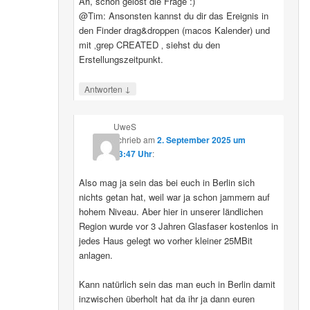
Ah, schon gelöst die Frage :)
@Tim: Ansonsten kannst du dir das Ereignis in
den Finder drag&droppen (macos Kalender) und
mit ‚grep CREATED ‚ siehst du den
Erstellungszeitpunkt.
↓
Antworten
UweS
schrieb
am
2. September 2025 um
13:47 Uhr
:
Also mag ja sein das bei euch in Berlin sich
nichts getan hat, weil war ja schon jammern auf
hohem Niveau. Aber hier in unserer ländlichen
Region wurde vor 3 Jahren Glasfaser kostenlos in
jedes Haus gelegt wo vorher kleiner 25MBit
anlagen.
Kann natürlich sein das man euch in Berlin damit
inzwischen überholt hat da ihr ja dann euren