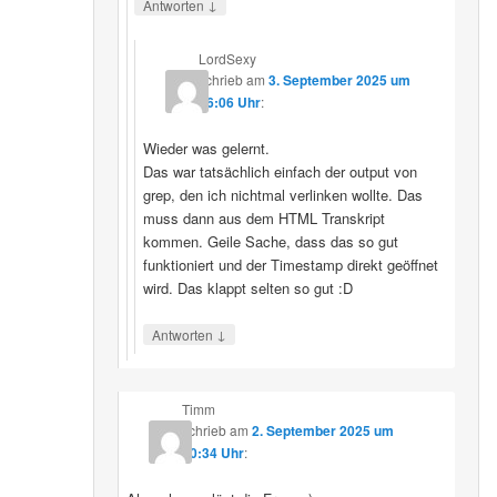
↓
Antworten
LordSexy
schrieb
am
3. September 2025 um
16:06 Uhr
:
Wieder was gelernt.
Das war tatsächlich einfach der output von
grep, den ich nichtmal verlinken wollte. Das
muss dann aus dem HTML Transkript
kommen. Geile Sache, dass das so gut
funktioniert und der Timestamp direkt geöffnet
wird. Das klappt selten so gut :D
↓
Antworten
Timm
schrieb
am
2. September 2025 um
10:34 Uhr
: