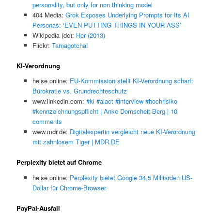
personality, but only for non thinking model
404 Media:
Grok Exposes Underlying Prompts for Its AI
Personas: ‘EVEN PUTTING THINGS IN YOUR ASS’
Wikipedia (de):
Her (2013)
Flickr:
Tamagotcha!
KI-Verordnung
heise online:
EU-Kommission stellt KI-Verordnung scharf:
Bürokratie vs. Grundrechteschutz
www.linkedin.com:
#ki #aiact #interview #hochrisiko
#kennzeichnungspflicht | Anke Domscheit-Berg | 10
comments
www.mdr.de:
Digitalexpertin vergleicht neue KI-Verordnung
mit zahnlosem Tiger | MDR.DE
Perplexity bietet auf Chrome
heise online:
Perplexity bietet Google 34,5 Milliarden US-
Dollar für Chrome-Browser
PayPal-Ausfall