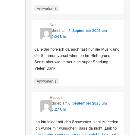
↓
Antworten
Axel
schrieb
am
4. September 2025 um
10:24 Uhr
:
Ja leider höre ich da auch fast nur die Musik und
die Stimmen verschwimmen im Hintergrund.
Sonst aber wie immer eine super Sendung.
Vielen Dank
↓
Antworten
Elsbeth
schrieb
am
6. September 2025 um
15:27 Uhr
:
Ich bin leider mit den Shownotes nicht zufrieden.
Ich würde mir wünschen, dass da nicht „Link to
http://www.bundesverfassungsgericht.de
“ steht,