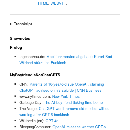
HTML
,
WEBVTT
.
Transkript
Shownotes
Prolog
tagesschau.de:
Mobilfunkmasten abgebaut: Kurort Bad
Wildbad stürzt ins Funkloch
MyBoyfriendIsNotChatGPT5
CNN:
Parents of 16-year-old sue OpenAI, claiming
ChatGPT advised on his suicide | CNN Business
www.nytimes.com:
New York Times
Garbage Day:
The AI boyfriend ticking time bomb
The Verge:
ChatGPT won’t remove old models without
warning after GPT-5 backlash
Wikipedia (en):
GPT-4o
BleepingComputer:
OpenAI releases warmer GPT-5