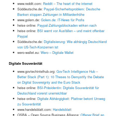
www.reddit.com:
Reddit – The heart of the internet
Süddeutsche.de:
Paypal-Sicherheitsproblem: Deutsche
Banken stoppen Zahlungen in Milliardenhöhe
www.golem.de:
Golem.de: IT-News für Profis
heise online:
Paypal-Zahlungsblockaden wirken nach
heise online:
BSI warnt vor Ausfällen – und meint offenbar
Paypal
Süddeutsche.de:
Digitalisierung: Wie abhängig Deutschland
von US-Tech-Konzernen ist
wero-wallet.eu:
Wero – Digitale Wallet
Digitale Souveränität
www.govtechintelhub.org:
GovTech Intelligence Hub –
Better Stack (Part 1): 10 Theses to Demystify the Debate
on Digital Sovereignty and the Euro Stack
heise online:
BSI-Präsidentin: Digitale Souveränität für
Deutschland vorerst unerreichbar
heise online:
Digitale Abhängigkeit: Plattner betont Umweg
zu Souveränität
www.handelsblatt.com:
Handelsblatt
OSBA – Open Source Business Alliance:
Offener Brief an