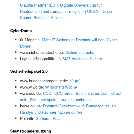
Claudia Plattner (BSI): Digitale Souveränität für
Deutschland und Europa ist möglich! | OSBA – Open
Source Business Alliance
CyberDome
iX Magazin:
Mehr IT-Sicherheit: Dobrindt will den “Cyber-
Dome”
www.sicherheitstacho.eu:
Sicherheitstacho
Logbuch:Netzpolitik:
LNP427 Hackback-Rakete
Sicherheitspaket 2.0
www.bundesnetzagentur.de:
5(1)(e)
www.wiwo.de:
WirtschaftsWoche
www.ccc.de:
CCC | CCC fordert Innenminister Dobrindt auf,
sein „Sicherheitspaket“ zurückzunehmen
heise online:
Dobrindt-Gesetzentwurf: Bundespolizei soll
Handys und Rechner hacken dürfen
Palantir:
Gotham | Palantir
Staatstrojanernutzung