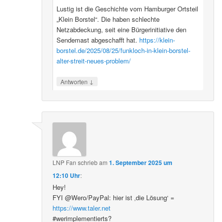
Lustig ist die Geschichte vom Hamburger Ortsteil
„Klein Borstel“. Die haben schlechte
Netzabdeckung, seit eine Bürgerinitiative den
Sendemast abgeschafft hat.
https://klein-
borstel.de/2025/08/25/funkloch-in-klein-borstel-
alter-streit-neues-problem/
↓
Antworten
LNP Fan
schrieb
am
1. September 2025 um
12:10 Uhr
:
Hey!
FYI @Wero/PayPal: hier ist ‚die Lösung‘ =
https://www.taler.net
#werimplementierts?