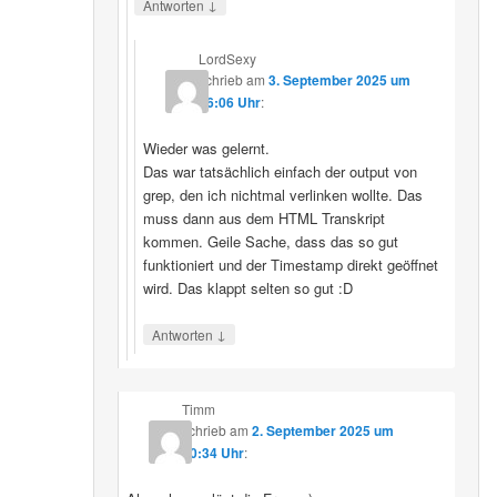
↓
Antworten
LordSexy
schrieb
am
3. September 2025 um
16:06 Uhr
:
Wieder was gelernt.
Das war tatsächlich einfach der output von
grep, den ich nichtmal verlinken wollte. Das
muss dann aus dem HTML Transkript
kommen. Geile Sache, dass das so gut
funktioniert und der Timestamp direkt geöffnet
wird. Das klappt selten so gut :D
↓
Antworten
Timm
schrieb
am
2. September 2025 um
10:34 Uhr
: