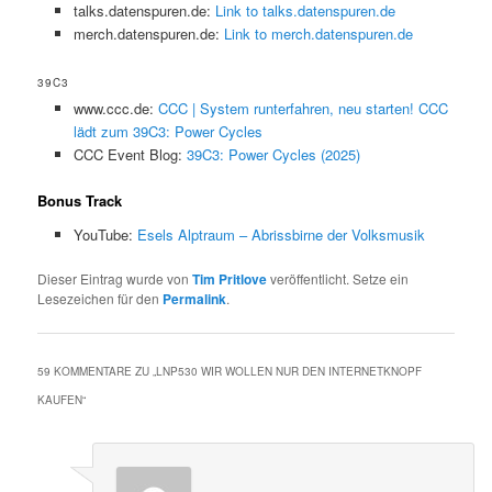
talks.datenspuren.de:
Link to talks.datenspuren.de
merch.datenspuren.de:
Link to merch.datenspuren.de
39C3
www.ccc.de:
CCC | System runterfahren, neu starten! CCC
lädt zum 39C3: Power Cycles
CCC Event Blog:
39C3: Power Cycles (2025)
Bonus Track
YouTube:
Esels Alptraum – Abrissbirne der Volksmusik
Dieser Eintrag wurde von
Tim Pritlove
veröffentlicht. Setze ein
Lesezeichen für den
Permalink
.
59 KOMMENTARE ZU „
LNP530 WIR WOLLEN NUR DEN INTERNETKNOPF
KAUFEN
“