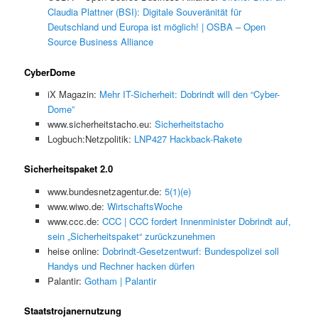
Claudia Plattner (BSI): Digitale Souveränität für
Deutschland und Europa ist möglich! | OSBA – Open
Source Business Alliance
CyberDome
iX Magazin:
Mehr IT-Sicherheit: Dobrindt will den “Cyber-
Dome”
www.sicherheitstacho.eu:
Sicherheitstacho
Logbuch:Netzpolitik:
LNP427 Hackback-Rakete
Sicherheitspaket 2.0
www.bundesnetzagentur.de:
5(1)(e)
www.wiwo.de:
WirtschaftsWoche
www.ccc.de:
CCC | CCC fordert Innenminister Dobrindt auf,
sein „Sicherheitspaket“ zurückzunehmen
heise online:
Dobrindt-Gesetzentwurf: Bundespolizei soll
Handys und Rechner hacken dürfen
Palantir:
Gotham | Palantir
Staatstrojanernutzung