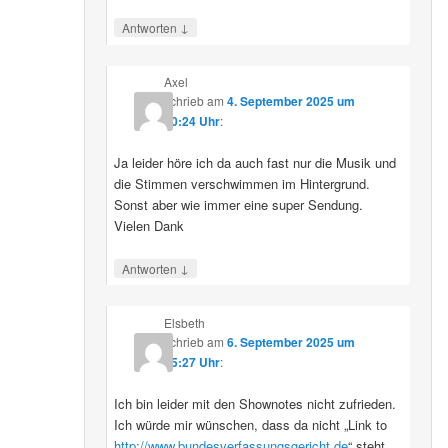
↓
Antworten
Axel
schrieb
am
4. September 2025 um
10:24 Uhr
:
Ja leider höre ich da auch fast nur die Musik und
die Stimmen verschwimmen im Hintergrund.
Sonst aber wie immer eine super Sendung.
Vielen Dank
↓
Antworten
Elsbeth
schrieb
am
6. September 2025 um
15:27 Uhr
:
Ich bin leider mit den Shownotes nicht zufrieden.
Ich würde mir wünschen, dass da nicht „Link to
http://www.bundesverfassungsgericht.de
“ steht,