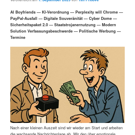
i
s
m
u
n
n
AI Boyfriends — KI-Verordnung — Perplexity will Chrome —
g
a
PayPal-Ausfall — Digitale Souveränität — Cyber Dome —
ä
n
e
v
Sicherheitspaket 2.0 — Staatstrojanernutzung — Modern
n
i
Solution Verfassungsbeschwerde — Politische Werbung —
r
d
g
Termine
a
e
ä
t
i
n
r
o
n
I
e
n
n
h
I
a
n
l
h
Nach einer kleinen Auszeit sind wir wieder am Start und arbeiten
die wachsende Nachrichtenlage ab. Wir den über emotionale