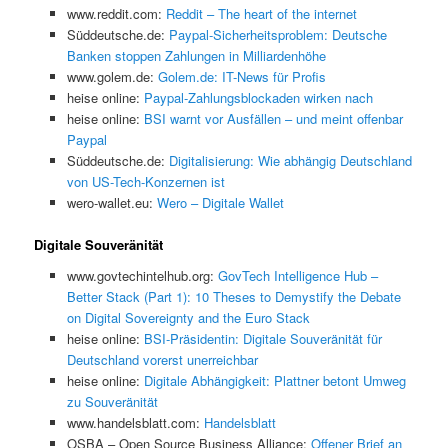
www.reddit.com:
Reddit – The heart of the internet
Süddeutsche.de:
Paypal-Sicherheitsproblem: Deutsche
Banken stoppen Zahlungen in Milliardenhöhe
www.golem.de:
Golem.de: IT-News für Profis
heise online:
Paypal-Zahlungsblockaden wirken nach
heise online:
BSI warnt vor Ausfällen – und meint offenbar
Paypal
Süddeutsche.de:
Digitalisierung: Wie abhängig Deutschland
von US-Tech-Konzernen ist
wero-wallet.eu:
Wero – Digitale Wallet
Digitale Souveränität
www.govtechintelhub.org:
GovTech Intelligence Hub –
Better Stack (Part 1): 10 Theses to Demystify the Debate
on Digital Sovereignty and the Euro Stack
heise online:
BSI-Präsidentin: Digitale Souveränität für
Deutschland vorerst unerreichbar
heise online:
Digitale Abhängigkeit: Plattner betont Umweg
zu Souveränität
www.handelsblatt.com:
Handelsblatt
OSBA – Open Source Business Alliance:
Offener Brief an