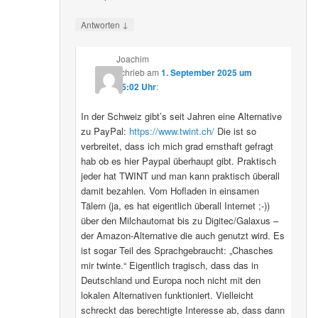
↓
Antworten
Joachim
schrieb
am
1. September 2025 um
15:02 Uhr
:
In der Schweiz gibt’s seit Jahren eine Alternative
zu PayPal:
https://www.twint.ch/
Die ist so
verbreitet, dass ich mich grad ernsthaft gefragt
hab ob es hier Paypal überhaupt gibt. Praktisch
jeder hat TWINT und man kann praktisch überall
damit bezahlen. Vom Hofladen in einsamen
Tälern (ja, es hat eigentlich überall Internet ;-))
über den Milchautomat bis zu Digitec/Galaxus –
der Amazon-Alternative die auch genutzt wird. Es
ist sogar Teil des Sprachgebraucht: „Chasches
mir twinte.“ Eigentlich tragisch, dass das in
Deutschland und Europa noch nicht mit den
lokalen Alternativen funktioniert. Vielleicht
schreckt das berechtigte Interesse ab, dass dann