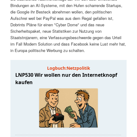
t
a
Bindungen an AI-Systeme, mit den Hufen scharrende Startups,
die Google ihr Besteck abnehmen wollen, den politischen
s
l
Aufschrei weil bei PayPal was aus dem Regal gefallen ist,
Dobrints Pläne für einen "Cyber Dome" und das neue
p
t
Sicherheitspaket, neue Statistiken zur Nutzung von
Staatstrojanern, eine Verfassungsbeschwerde gegen das Urteil
im Fall Modern Solution und dass Facebook keine Lust mehr hat,
r
s
in Europa politische Werbung zu schalten.
i
p
n
r
g
i
e
n
n
g
e
n