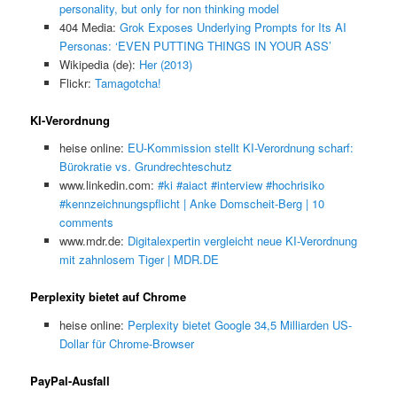
personality, but only for non thinking model
404 Media:
Grok Exposes Underlying Prompts for Its AI
Personas: ‘EVEN PUTTING THINGS IN YOUR ASS’
Wikipedia (de):
Her (2013)
Flickr:
Tamagotcha!
KI-Verordnung
heise online:
EU-Kommission stellt KI-Verordnung scharf:
Bürokratie vs. Grundrechteschutz
www.linkedin.com:
#ki #aiact #interview #hochrisiko
#kennzeichnungspflicht | Anke Domscheit-Berg | 10
comments
www.mdr.de:
Digitalexpertin vergleicht neue KI-Verordnung
mit zahnlosem Tiger | MDR.DE
Perplexity bietet auf Chrome
heise online:
Perplexity bietet Google 34,5 Milliarden US-
Dollar für Chrome-Browser
PayPal-Ausfall