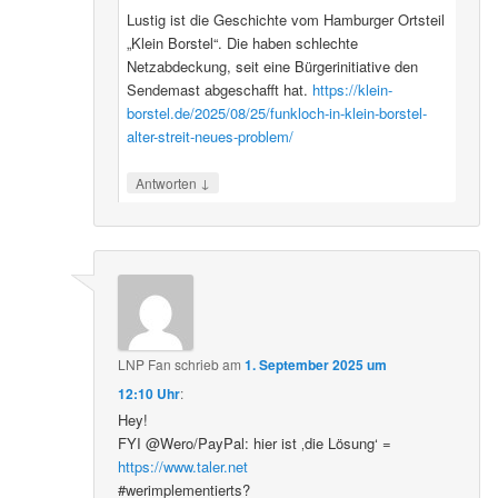
Lustig ist die Geschichte vom Hamburger Ortsteil
„Klein Borstel“. Die haben schlechte
Netzabdeckung, seit eine Bürgerinitiative den
Sendemast abgeschafft hat.
https://klein-
borstel.de/2025/08/25/funkloch-in-klein-borstel-
alter-streit-neues-problem/
↓
Antworten
LNP Fan
schrieb
am
1. September 2025 um
12:10 Uhr
:
Hey!
FYI @Wero/PayPal: hier ist ‚die Lösung‘ =
https://www.taler.net
#werimplementierts?