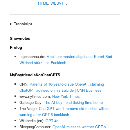
HTML
,
WEBVTT
.
Transkript
Shownotes
Prolog
tagesschau.de:
Mobilfunkmasten abgebaut: Kurort Bad
Wildbad stürzt ins Funkloch
MyBoyfriendIsNotChatGPT5
CNN:
Parents of 16-year-old sue OpenAI, claiming
ChatGPT advised on his suicide | CNN Business
www.nytimes.com:
New York Times
Garbage Day:
The AI boyfriend ticking time bomb
The Verge:
ChatGPT won’t remove old models without
warning after GPT-5 backlash
Wikipedia (en):
GPT-4o
BleepingComputer:
OpenAI releases warmer GPT-5