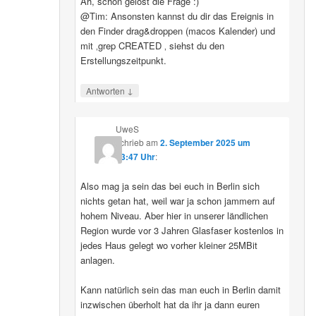
Ah, schon gelöst die Frage :)
@Tim: Ansonsten kannst du dir das Ereignis in
den Finder drag&droppen (macos Kalender) und
mit ‚grep CREATED ‚ siehst du den
Erstellungszeitpunkt.
↓
Antworten
UweS
schrieb
am
2. September 2025 um
13:47 Uhr
:
Also mag ja sein das bei euch in Berlin sich
nichts getan hat, weil war ja schon jammern auf
hohem Niveau. Aber hier in unserer ländlichen
Region wurde vor 3 Jahren Glasfaser kostenlos in
jedes Haus gelegt wo vorher kleiner 25MBit
anlagen.
Kann natürlich sein das man euch in Berlin damit
inzwischen überholt hat da ihr ja dann euren