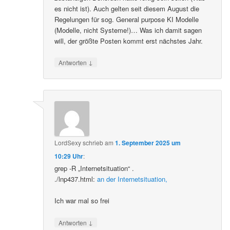
es nicht ist). Auch gelten seit diesem August die
Regelungen für sog. General purpose KI Modelle
(Modelle, nicht Systeme!)… Was ich damit sagen
will, der größte Posten kommt erst nächstes Jahr.
↓
Antworten
LordSexy
schrieb
am
1. September 2025 um
10:29 Uhr
:
grep -R „Internetsituation“ .
./lnp437.html:
an der Internetsituation,
Ich war mal so frei
↓
Antworten