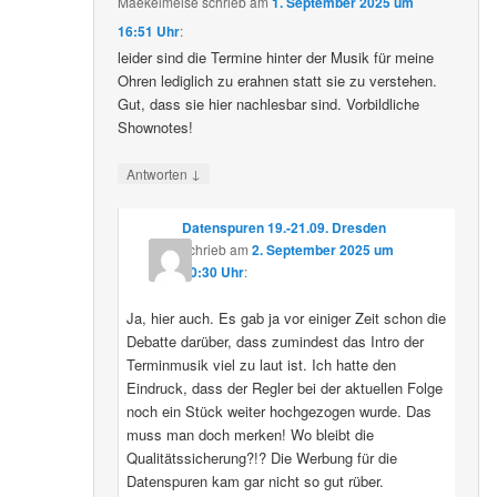
Maekelmeise
schrieb
am
1. September 2025 um
16:51 Uhr
:
leider sind die Termine hinter der Musik für meine
Ohren lediglich zu erahnen statt sie zu verstehen.
Gut, dass sie hier nachlesbar sind. Vorbildliche
Shownotes!
↓
Antworten
Datenspuren 19.-21.09. Dresden
schrieb
am
2. September 2025 um
10:30 Uhr
:
Ja, hier auch. Es gab ja vor einiger Zeit schon die
Debatte darüber, dass zumindest das Intro der
Terminmusik viel zu laut ist. Ich hatte den
Eindruck, dass der Regler bei der aktuellen Folge
noch ein Stück weiter hochgezogen wurde. Das
muss man doch merken! Wo bleibt die
Qualitätssicherung?!? Die Werbung für die
Datenspuren kam gar nicht so gut rüber.