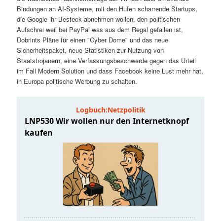
t
a
Bindungen an AI-Systeme, mit den Hufen scharrende Startups,
die Google ihr Besteck abnehmen wollen, den politischen
s
l
Aufschrei weil bei PayPal was aus dem Regal gefallen ist,
Dobrints Pläne für einen "Cyber Dome" und das neue
p
t
Sicherheitspaket, neue Statistiken zur Nutzung von
Staatstrojanern, eine Verfassungsbeschwerde gegen das Urteil
im Fall Modern Solution und dass Facebook keine Lust mehr hat,
r
s
in Europa politische Werbung zu schalten.
i
p
n
r
g
i
e
n
n
g
e
n