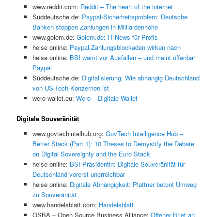
www.reddit.com:
Reddit – The heart of the internet
Süddeutsche.de:
Paypal-Sicherheitsproblem: Deutsche
Banken stoppen Zahlungen in Milliardenhöhe
www.golem.de:
Golem.de: IT-News für Profis
heise online:
Paypal-Zahlungsblockaden wirken nach
heise online:
BSI warnt vor Ausfällen – und meint offenbar
Paypal
Süddeutsche.de:
Digitalisierung: Wie abhängig Deutschland
von US-Tech-Konzernen ist
wero-wallet.eu:
Wero – Digitale Wallet
Digitale Souveränität
www.govtechintelhub.org:
GovTech Intelligence Hub –
Better Stack (Part 1): 10 Theses to Demystify the Debate
on Digital Sovereignty and the Euro Stack
heise online:
BSI-Präsidentin: Digitale Souveränität für
Deutschland vorerst unerreichbar
heise online:
Digitale Abhängigkeit: Plattner betont Umweg
zu Souveränität
www.handelsblatt.com:
Handelsblatt
OSBA – Open Source Business Alliance:
Offener Brief an