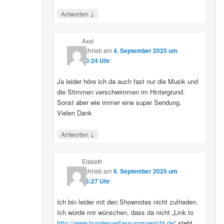
↓
Antworten
Axel
schrieb
am
4. September 2025 um
10:24 Uhr
:
Ja leider höre ich da auch fast nur die Musik und
die Stimmen verschwimmen im Hintergrund.
Sonst aber wie immer eine super Sendung.
Vielen Dank
↓
Antworten
Elsbeth
schrieb
am
6. September 2025 um
15:27 Uhr
:
Ich bin leider mit den Shownotes nicht zufrieden.
Ich würde mir wünschen, dass da nicht „Link to
http://www.bundesverfassungsgericht.de
“ steht,