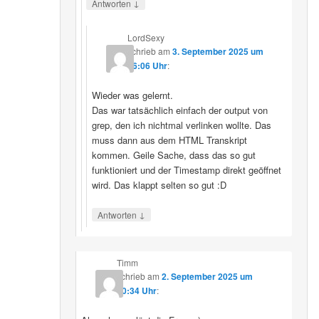
↓
Antworten
LordSexy
schrieb
am
3. September 2025 um
16:06 Uhr
:
Wieder was gelernt.
Das war tatsächlich einfach der output von
grep, den ich nichtmal verlinken wollte. Das
muss dann aus dem HTML Transkript
kommen. Geile Sache, dass das so gut
funktioniert und der Timestamp direkt geöffnet
wird. Das klappt selten so gut :D
↓
Antworten
Timm
schrieb
am
2. September 2025 um
10:34 Uhr
: