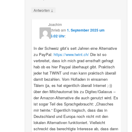
↓
Antworten
Joachim
schrieb
am
1. September 2025 um
15:02 Uhr
:
In der Schweiz gibt’s seit Jahren eine Alternative
zu PayPal:
https://www.twint.ch/
Die ist so
verbreitet, dass ich mich grad ernsthaft gefragt
hab ob es hier Paypal überhaupt gibt. Praktisch
jeder hat TWINT und man kann praktisch überall
damit bezahlen. Vom Hofladen in einsamen
Tälern (ja, es hat eigentlich überall Internet ;-))
über den Milchautomat bis zu Digitec/Galaxus –
der Amazon-Alternative die auch genutzt wird. Es
ist sogar Teil des Sprachgebraucht: „Chasches
mir twinte.“ Eigentlich tragisch, dass das in
Deutschland und Europa noch nicht mit den
lokalen Alternativen funktioniert. Vielleicht
schreckt das berechtigte Interesse ab, dass dann