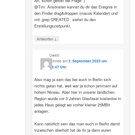
Ah, schon gelöst die Frage :)
@Tim: Ansonsten kannst du dir das Ereignis in
den Finder drag&droppen (macos Kalender) und
mit ‚grep CREATED ‚ siehst du den
Erstellungszeitpunkt.
↓
Antworten
UweS
schrieb
am
2. September 2025 um
13:47 Uhr
:
Also mag ja sein das bei euch in Berlin sich
nichts getan hat, weil war ja schon jammern auf
hohem Niveau. Aber hier in unserer ländlichen
Region wurde vor 3 Jahren Glasfaser kostenlos in
jedes Haus gelegt wo vorher kleiner 25MBit
anlagen.
Kann natürlich sein das man euch in Berlin damit
inzwischen überholt hat da ihr ja dann euren