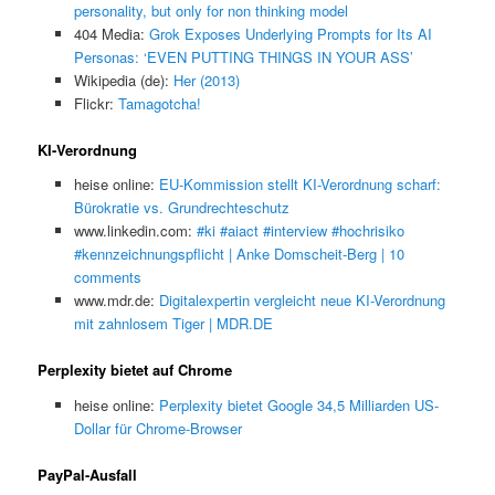
personality, but only for non thinking model
404 Media:
Grok Exposes Underlying Prompts for Its AI
Personas: ‘EVEN PUTTING THINGS IN YOUR ASS’
Wikipedia (de):
Her (2013)
Flickr:
Tamagotcha!
KI-Verordnung
heise online:
EU-Kommission stellt KI-Verordnung scharf:
Bürokratie vs. Grundrechteschutz
www.linkedin.com:
#ki #aiact #interview #hochrisiko
#kennzeichnungspflicht | Anke Domscheit-Berg | 10
comments
www.mdr.de:
Digitalexpertin vergleicht neue KI-Verordnung
mit zahnlosem Tiger | MDR.DE
Perplexity bietet auf Chrome
heise online:
Perplexity bietet Google 34,5 Milliarden US-
Dollar für Chrome-Browser
PayPal-Ausfall