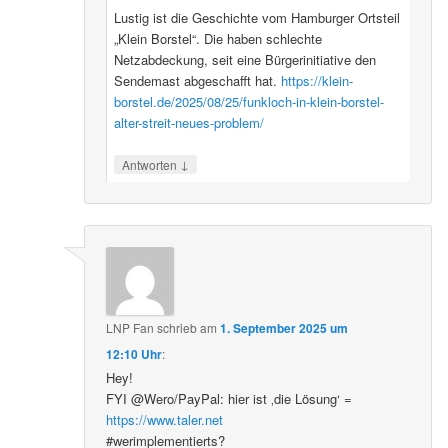
Lustig ist die Geschichte vom Hamburger Ortsteil
„Klein Borstel“. Die haben schlechte
Netzabdeckung, seit eine Bürgerinitiative den
Sendemast abgeschafft hat.
https://klein-
borstel.de/2025/08/25/funkloch-in-klein-borstel-
alter-streit-neues-problem/
↓
Antworten
LNP Fan
schrieb
am
1. September 2025 um
12:10 Uhr
:
Hey!
FYI @Wero/PayPal: hier ist ‚die Lösung‘ =
https://www.taler.net
#werimplementierts?