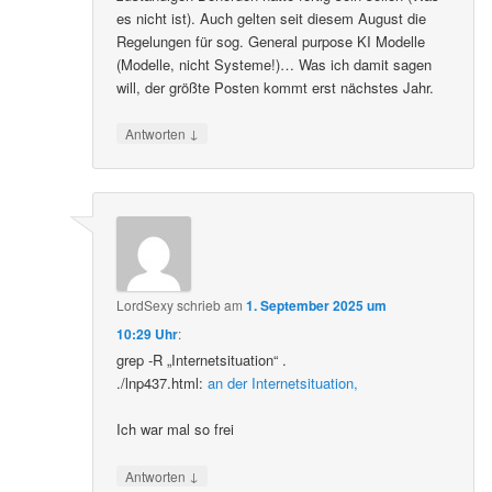
es nicht ist). Auch gelten seit diesem August die
Regelungen für sog. General purpose KI Modelle
(Modelle, nicht Systeme!)… Was ich damit sagen
will, der größte Posten kommt erst nächstes Jahr.
↓
Antworten
LordSexy
schrieb
am
1. September 2025 um
10:29 Uhr
:
grep -R „Internetsituation“ .
./lnp437.html:
an der Internetsituation,
Ich war mal so frei
↓
Antworten