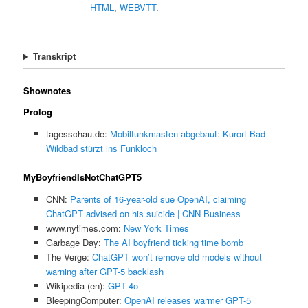
HTML
,
WEBVTT
.
Transkript
Shownotes
Prolog
tagesschau.de:
Mobilfunkmasten abgebaut: Kurort Bad
Wildbad stürzt ins Funkloch
MyBoyfriendIsNotChatGPT5
CNN:
Parents of 16-year-old sue OpenAI, claiming
ChatGPT advised on his suicide | CNN Business
www.nytimes.com:
New York Times
Garbage Day:
The AI boyfriend ticking time bomb
The Verge:
ChatGPT won’t remove old models without
warning after GPT-5 backlash
Wikipedia (en):
GPT-4o
BleepingComputer:
OpenAI releases warmer GPT-5