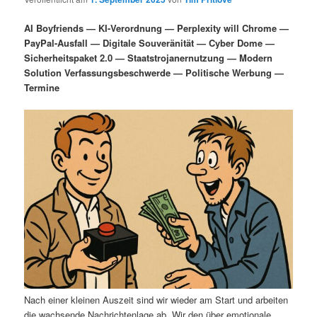
i
s
m
u
n
n
AI Boyfriends — KI-Verordnung — Perplexity will Chrome —
g
a
PayPal-Ausfall — Digitale Souveränität — Cyber Dome —
ä
n
e
v
Sicherheitspaket 2.0 — Staatstrojanernutzung — Modern
n
i
Solution Verfassungsbeschwerde — Politische Werbung —
r
d
g
Termine
a
e
ä
t
i
n
r
o
n
I
e
n
n
h
I
a
n
l
h
Nach einer kleinen Auszeit sind wir wieder am Start und arbeiten
die wachsende Nachrichtenlage ab. Wir den über emotionale