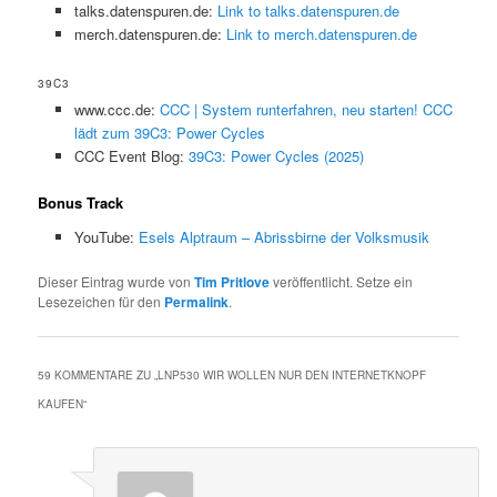
talks.datenspuren.de:
Link to talks.datenspuren.de
merch.datenspuren.de:
Link to merch.datenspuren.de
39C3
www.ccc.de:
CCC | System runterfahren, neu starten! CCC
lädt zum 39C3: Power Cycles
CCC Event Blog:
39C3: Power Cycles (2025)
Bonus Track
YouTube:
Esels Alptraum – Abrissbirne der Volksmusik
Dieser Eintrag wurde von
Tim Pritlove
veröffentlicht. Setze ein
Lesezeichen für den
Permalink
.
59 KOMMENTARE ZU „
LNP530 WIR WOLLEN NUR DEN INTERNETKNOPF
KAUFEN
“