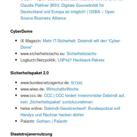
Claudia Plattner (BSI): Digitale Souveränität für
Deutschland und Europa ist möglich! | OSBA – Open
Source Business Alliance
CyberDome
iX Magazin:
Mehr IT-Sicherheit: Dobrindt will den “Cyber-
Dome”
www.sicherheitstacho.eu:
Sicherheitstacho
Logbuch:Netzpolitik:
LNP427 Hackback-Rakete
Sicherheitspaket 2.0
www.bundesnetzagentur.de:
5(1)(e)
www.wiwo.de:
WirtschaftsWoche
www.ccc.de:
CCC | CCC fordert Innenminister Dobrindt auf,
sein „Sicherheitspaket“ zurückzunehmen
heise online:
Dobrindt-Gesetzentwurf: Bundespolizei soll
Handys und Rechner hacken dürfen
Palantir:
Gotham | Palantir
Staatstrojanernutzung