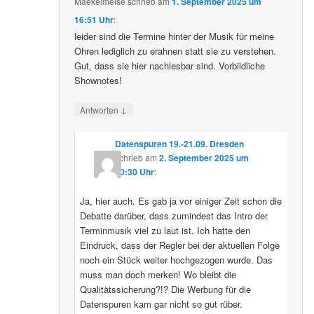
Maekelmeise
schrieb
am
1. September 2025 um
16:51 Uhr
:
leider sind die Termine hinter der Musik für meine
Ohren lediglich zu erahnen statt sie zu verstehen.
Gut, dass sie hier nachlesbar sind. Vorbildliche
Shownotes!
↓
Antworten
Datenspuren 19.-21.09. Dresden
schrieb
am
2. September 2025 um
10:30 Uhr
:
Ja, hier auch. Es gab ja vor einiger Zeit schon die
Debatte darüber, dass zumindest das Intro der
Terminmusik viel zu laut ist. Ich hatte den
Eindruck, dass der Regler bei der aktuellen Folge
noch ein Stück weiter hochgezogen wurde. Das
muss man doch merken! Wo bleibt die
Qualitätssicherung?!? Die Werbung für die
Datenspuren kam gar nicht so gut rüber.