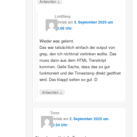
↓
Antworten
LordSexy
schrieb
am
3. September 2025 um
16:06 Uhr
:
Wieder was gelernt.
Das war tatsächlich einfach der output von
grep, den ich nichtmal verlinken wollte. Das
muss dann aus dem HTML Transkript
kommen. Geile Sache, dass das so gut
funktioniert und der Timestamp direkt geöffnet
wird. Das klappt selten so gut :D
↓
Antworten
Timm
schrieb
am
2. September 2025 um
10:34 Uhr
: