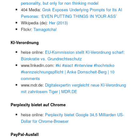
personality, but only for non thinking model
404 Media:
Grok Exposes Underlying Prompts for Its AI
Personas: ‘EVEN PUTTING THINGS IN YOUR ASS’
Wikipedia (de):
Her (2013)
Flickr:
Tamagotcha!
KI-Verordnung
heise online:
EU-Kommission stellt KI-Verordnung scharf:
Bürokratie vs. Grundrechteschutz
www.linkedin.com:
#ki #aiact #interview #hochrisiko
#kennzeichnungspflicht | Anke Domscheit-Berg | 10
comments
www.mdr.de:
Digitalexpertin vergleicht neue KI-Verordnung
mit zahnlosem Tiger | MDR.DE
Perplexity bietet auf Chrome
heise online:
Perplexity bietet Google 34,5 Milliarden US-
Dollar für Chrome-Browser
PayPal-Ausfall