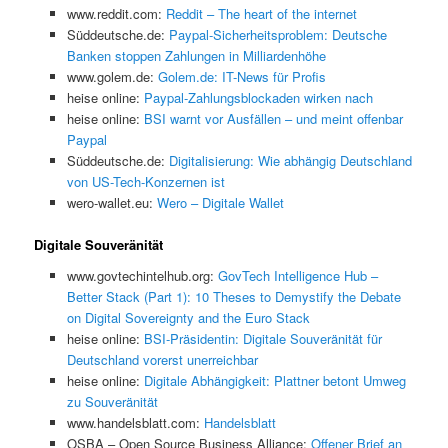
www.reddit.com:
Reddit – The heart of the internet
Süddeutsche.de:
Paypal-Sicherheitsproblem: Deutsche
Banken stoppen Zahlungen in Milliardenhöhe
www.golem.de:
Golem.de: IT-News für Profis
heise online:
Paypal-Zahlungsblockaden wirken nach
heise online:
BSI warnt vor Ausfällen – und meint offenbar
Paypal
Süddeutsche.de:
Digitalisierung: Wie abhängig Deutschland
von US-Tech-Konzernen ist
wero-wallet.eu:
Wero – Digitale Wallet
Digitale Souveränität
www.govtechintelhub.org:
GovTech Intelligence Hub –
Better Stack (Part 1): 10 Theses to Demystify the Debate
on Digital Sovereignty and the Euro Stack
heise online:
BSI-Präsidentin: Digitale Souveränität für
Deutschland vorerst unerreichbar
heise online:
Digitale Abhängigkeit: Plattner betont Umweg
zu Souveränität
www.handelsblatt.com:
Handelsblatt
OSBA – Open Source Business Alliance:
Offener Brief an