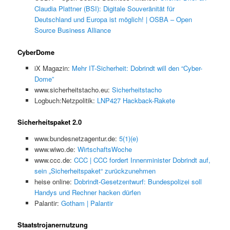
Claudia Plattner (BSI): Digitale Souveränität für
Deutschland und Europa ist möglich! | OSBA – Open
Source Business Alliance
CyberDome
iX Magazin:
Mehr IT-Sicherheit: Dobrindt will den “Cyber-
Dome”
www.sicherheitstacho.eu:
Sicherheitstacho
Logbuch:Netzpolitik:
LNP427 Hackback-Rakete
Sicherheitspaket 2.0
www.bundesnetzagentur.de:
5(1)(e)
www.wiwo.de:
WirtschaftsWoche
www.ccc.de:
CCC | CCC fordert Innenminister Dobrindt auf,
sein „Sicherheitspaket“ zurückzunehmen
heise online:
Dobrindt-Gesetzentwurf: Bundespolizei soll
Handys und Rechner hacken dürfen
Palantir:
Gotham | Palantir
Staatstrojanernutzung