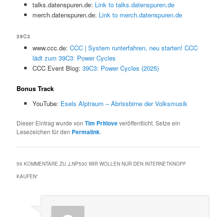
talks.datenspuren.de:
Link to talks.datenspuren.de
merch.datenspuren.de:
Link to merch.datenspuren.de
39C3
www.ccc.de:
CCC | System runterfahren, neu starten! CCC
lädt zum 39C3: Power Cycles
CCC Event Blog:
39C3: Power Cycles (2025)
Bonus Track
YouTube:
Esels Alptraum – Abrissbirne der Volksmusik
Dieser Eintrag wurde von
Tim Pritlove
veröffentlicht. Setze ein
Lesezeichen für den
Permalink
.
59 KOMMENTARE ZU „
LNP530 WIR WOLLEN NUR DEN INTERNETKNOPF
KAUFEN
“