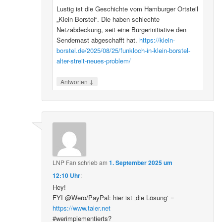
Lustig ist die Geschichte vom Hamburger Ortsteil
„Klein Borstel“. Die haben schlechte
Netzabdeckung, seit eine Bürgerinitiative den
Sendemast abgeschafft hat.
https://klein-
borstel.de/2025/08/25/funkloch-in-klein-borstel-
alter-streit-neues-problem/
↓
Antworten
LNP Fan
schrieb
am
1. September 2025 um
12:10 Uhr
:
Hey!
FYI @Wero/PayPal: hier ist ‚die Lösung‘ =
https://www.taler.net
#werimplementierts?