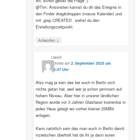
Ah, schon gelöst die Frage :)
@Tim: Ansonsten kannst du dir das Ereignis in
den Finder drag&droppen (macos Kalender) und
mit ‚grep CREATED ‚ siehst du den
Erstellungszeitpunkt.
↓
Antworten
UweS
schrieb
am
2. September 2025 um
13:47 Uhr
:
Also mag ja sein das bei euch in Berlin sich
nichts getan hat, weil war ja schon jammern auf
hohem Niveau. Aber hier in unserer ländlichen
Region wurde vor 3 Jahren Glasfaser kostenlos in
jedes Haus gelegt wo vorher kleiner 25MBit
anlagen.
Kann natürlich sein das man euch in Berlin damit
inzwischen überholt hat da ihr ja dann euren