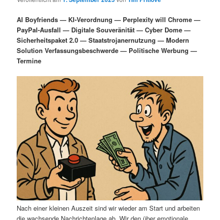
i
s
m
u
n
n
AI Boyfriends — KI-Verordnung — Perplexity will Chrome —
g
a
PayPal-Ausfall — Digitale Souveränität — Cyber Dome —
ä
n
e
v
Sicherheitspaket 2.0 — Staatstrojanernutzung — Modern
n
i
Solution Verfassungsbeschwerde — Politische Werbung —
r
d
g
Termine
a
e
ä
t
i
n
r
o
n
I
e
n
n
h
I
a
n
l
h
Nach einer kleinen Auszeit sind wir wieder am Start und arbeiten
die wachsende Nachrichtenlage ab. Wir den über emotionale