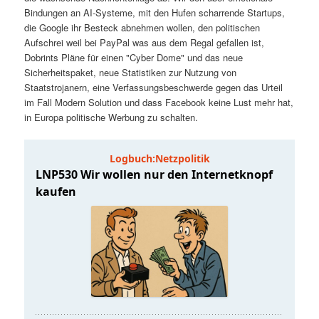
t
a
Bindungen an AI-Systeme, mit den Hufen scharrende Startups,
die Google ihr Besteck abnehmen wollen, den politischen
s
l
Aufschrei weil bei PayPal was aus dem Regal gefallen ist,
Dobrints Pläne für einen "Cyber Dome" und das neue
p
t
Sicherheitspaket, neue Statistiken zur Nutzung von
Staatstrojanern, eine Verfassungsbeschwerde gegen das Urteil
im Fall Modern Solution und dass Facebook keine Lust mehr hat,
r
s
in Europa politische Werbung zu schalten.
i
p
n
r
g
i
e
n
n
g
e
n