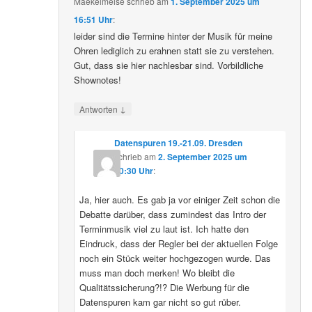
Maekelmeise
schrieb
am
1. September 2025 um
16:51 Uhr
:
leider sind die Termine hinter der Musik für meine
Ohren lediglich zu erahnen statt sie zu verstehen.
Gut, dass sie hier nachlesbar sind. Vorbildliche
Shownotes!
↓
Antworten
Datenspuren 19.-21.09. Dresden
schrieb
am
2. September 2025 um
10:30 Uhr
:
Ja, hier auch. Es gab ja vor einiger Zeit schon die
Debatte darüber, dass zumindest das Intro der
Terminmusik viel zu laut ist. Ich hatte den
Eindruck, dass der Regler bei der aktuellen Folge
noch ein Stück weiter hochgezogen wurde. Das
muss man doch merken! Wo bleibt die
Qualitätssicherung?!? Die Werbung für die
Datenspuren kam gar nicht so gut rüber.