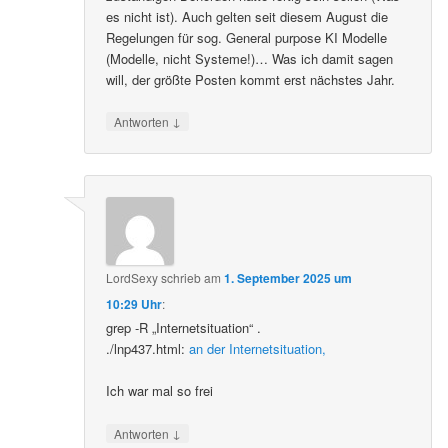
es nicht ist). Auch gelten seit diesem August die
Regelungen für sog. General purpose KI Modelle
(Modelle, nicht Systeme!)… Was ich damit sagen
will, der größte Posten kommt erst nächstes Jahr.
↓
Antworten
LordSexy
schrieb
am
1. September 2025 um
10:29 Uhr
:
grep -R „Internetsituation“ .
./lnp437.html:
an der Internetsituation,
Ich war mal so frei
↓
Antworten