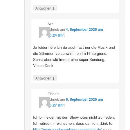
↓
Antworten
Axel
schrieb
am
4. September 2025 um
10:24 Uhr
:
Ja leider höre ich da auch fast nur die Musik und
die Stimmen verschwimmen im Hintergrund.
Sonst aber wie immer eine super Sendung.
Vielen Dank
↓
Antworten
Elsbeth
schrieb
am
6. September 2025 um
15:27 Uhr
:
Ich bin leider mit den Shownotes nicht zufrieden.
Ich würde mir wünschen, dass da nicht „Link to
http://www.bundesverfassungsgericht.de
“ steht,