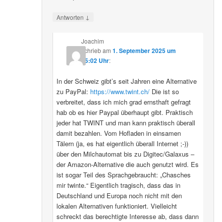
↓
Antworten
Joachim
schrieb
am
1. September 2025 um
15:02 Uhr
:
In der Schweiz gibt’s seit Jahren eine Alternative
zu PayPal:
https://www.twint.ch/
Die ist so
verbreitet, dass ich mich grad ernsthaft gefragt
hab ob es hier Paypal überhaupt gibt. Praktisch
jeder hat TWINT und man kann praktisch überall
damit bezahlen. Vom Hofladen in einsamen
Tälern (ja, es hat eigentlich überall Internet ;-))
über den Milchautomat bis zu Digitec/Galaxus –
der Amazon-Alternative die auch genutzt wird. Es
ist sogar Teil des Sprachgebraucht: „Chasches
mir twinte.“ Eigentlich tragisch, dass das in
Deutschland und Europa noch nicht mit den
lokalen Alternativen funktioniert. Vielleicht
schreckt das berechtigte Interesse ab, dass dann