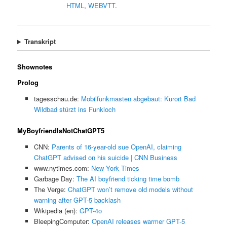
HTML
,
WEBVTT
.
Transkript
Shownotes
Prolog
tagesschau.de:
Mobilfunkmasten abgebaut: Kurort Bad
Wildbad stürzt ins Funkloch
MyBoyfriendIsNotChatGPT5
CNN:
Parents of 16-year-old sue OpenAI, claiming
ChatGPT advised on his suicide | CNN Business
www.nytimes.com:
New York Times
Garbage Day:
The AI boyfriend ticking time bomb
The Verge:
ChatGPT won’t remove old models without
warning after GPT-5 backlash
Wikipedia (en):
GPT-4o
BleepingComputer:
OpenAI releases warmer GPT-5