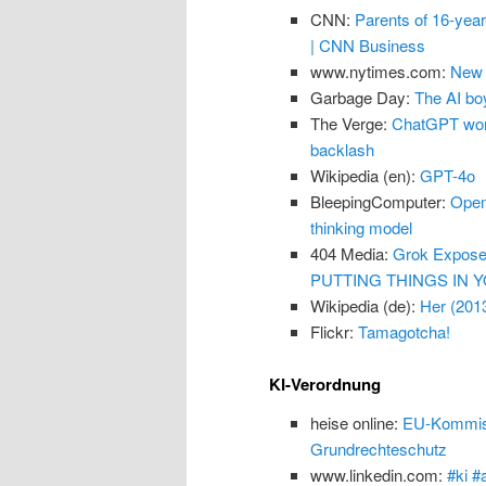
CNN:
Parents of 16-yea
| CNN Business
www.nytimes.com:
New 
Garbage Day:
The AI boy
The Verge:
ChatGPT won’
backlash
Wikipedia (en):
GPT-4o
BleepingComputer:
Open
thinking model
404 Media:
Grok Exposes
PUTTING THINGS IN Y
Wikipedia (de):
Her (201
Flickr:
Tamagotcha!
KI-Verordnung
heise online:
EU-Kommissi
Grundrechteschutz
www.linkedin.com:
#ki #