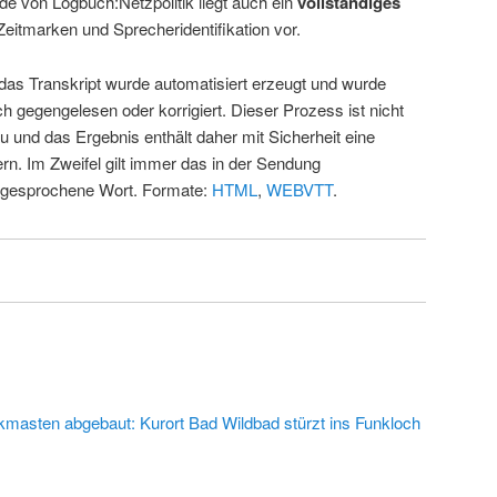
de von Logbuch:Netzpolitik liegt auch ein
vollständiges
Zeitmarken und Sprecheridentifikation vor.
 das Transkript wurde automatisiert erzeugt und wurde
ch gegengelesen oder korrigiert. Dieser Prozess ist nicht
u und das Ergebnis enthält daher mit Sicherheit eine
rn. Im Zweifel gilt immer das in der Sendung
 gesprochene Wort. Formate:
HTML
,
WEBVTT
.
kmasten abgebaut: Kurort Bad Wildbad stürzt ins Funkloch