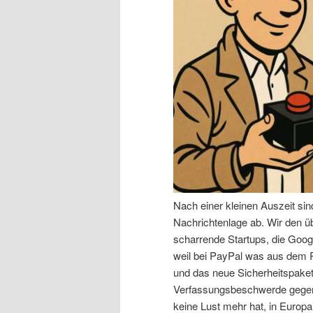
n
r
I
e
n
n
h
I
a
n
l
h
Nach einer kleinen Auszeit si
t
a
Nachrichtenlage ab. Wir den 
scharrende Startups, die Goog
s
l
weil bei PayPal was aus dem R
und das neue Sicherheitspaket,
p
t
Verfassungsbeschwerde gegen 
keine Lust mehr hat, in Europa