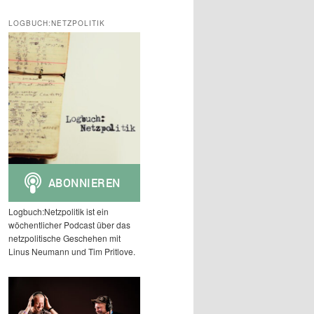
c
h
LOGBUCH:NETZPOLITIK
e
n
Logbuch:Netzpolitik ist ein
wöchentlicher Podcast über das
netzpolitische Geschehen mit
Linus Neumann und Tim Pritlove.