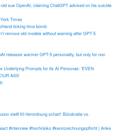
r-old sue OpenAI, claiming ChatGPT advised on his suicide
York Times
friend ticking time bomb
t remove old models without warning after GPT-5
AI releases warmer GPT-5 personality, but only for non
 Underlying Prompts for Its AI Personas: ‘EVEN
OUR ASS’
3)
on stellt KI-Verordnung scharf: Bürokratie vs.
aiact #interview #hochrisiko #kennzeichnungspflicht | Anke