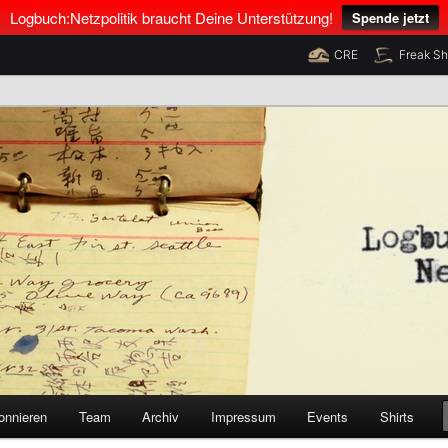
Logbuch:Netzpolitik braucht Deine Unterstützung!
Spende jetzt
CRE
Freak S
nus Neumann und Tim Pritlove
olitik
onnieren
Team
Archiv
Impressum
Events
Shirts