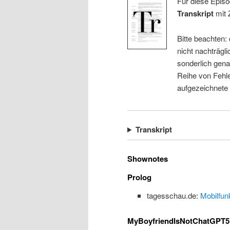
Für diese Episo
Transkript
mit 
Bitte beachten:
nicht nachträgli
sonderlich gena
Reihe von Fehle
aufgezeichnete
Transkript
Shownotes
Prolog
tagesschau.de:
Mobilfun
MyBoyfriendIsNotChatGPT5