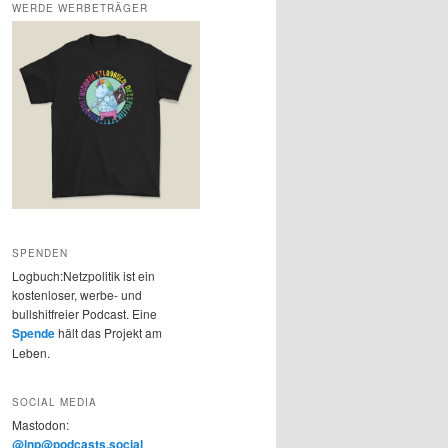
WERDE WERBETRÄGER
SPENDEN
Logbuch:Netzpolitik ist ein
kostenloser, werbe- und
bullshitfreier Podcast. Eine
Spende
hält das Projekt am
Leben.
SOCIAL MEDIA
Mastodon:
@lnp@podcasts.social