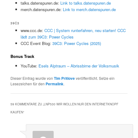
talks.datenspuren.de:
Link to talks.datenspuren.de
merch.datenspuren.de:
Link to merch.datenspuren.de
39C3
www.ccc.de:
CCC | System runterfahren, neu starten! CCC
lädt zum 39C3: Power Cycles
CCC Event Blog:
39C3: Power Cycles (2025)
Bonus Track
YouTube:
Esels Alptraum – Abrissbirne der Volksmusik
Dieser Eintrag wurde von
Tim Pritlove
veröffentlicht. Setze ein
Lesezeichen für den
Permalink
.
59 KOMMENTARE ZU „
LNP530 WIR WOLLEN NUR DEN INTERNETKNOPF
KAUFEN
“