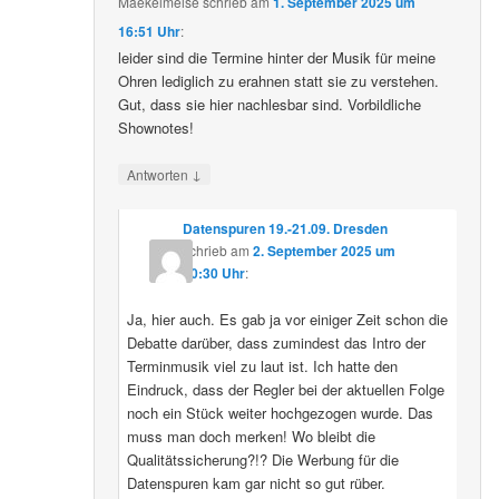
Maekelmeise
schrieb
am
1. September 2025 um
16:51 Uhr
:
leider sind die Termine hinter der Musik für meine
Ohren lediglich zu erahnen statt sie zu verstehen.
Gut, dass sie hier nachlesbar sind. Vorbildliche
Shownotes!
↓
Antworten
Datenspuren 19.-21.09. Dresden
schrieb
am
2. September 2025 um
10:30 Uhr
:
Ja, hier auch. Es gab ja vor einiger Zeit schon die
Debatte darüber, dass zumindest das Intro der
Terminmusik viel zu laut ist. Ich hatte den
Eindruck, dass der Regler bei der aktuellen Folge
noch ein Stück weiter hochgezogen wurde. Das
muss man doch merken! Wo bleibt die
Qualitätssicherung?!? Die Werbung für die
Datenspuren kam gar nicht so gut rüber.