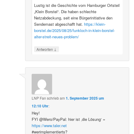
Lustig ist die Geschichte vom Hamburger Ortsteil
„Klein Borstel“. Die haben schlechte
Netzabdeckung, seit eine Bürgerinitiative den
Sendemast abgeschafft hat.
https://klein-
borstel.de/2025/08/25/funkloch-in-klein-borstel-
alter-streit-neues-problem/
↓
Antworten
LNP Fan
schrieb
am
1. September 2025 um
12:10 Uhr
:
Hey!
FYI @Wero/PayPal: hier ist ‚die Lösung‘ =
https://www.taler.net
#werimplementierts?