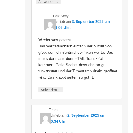
↓
Antworten
LordSexy
schrieb
am
3. September 2025 um
16:06 Uhr
:
Wieder was gelernt.
Das war tatsächlich einfach der output von
grep, den ich nichtmal verlinken wollte. Das
muss dann aus dem HTML Transkript
kommen. Geile Sache, dass das so gut
funktioniert und der Timestamp direkt geöffnet
wird. Das klappt selten so gut :D
↓
Antworten
Timm
schrieb
am
2. September 2025 um
10:34 Uhr
: