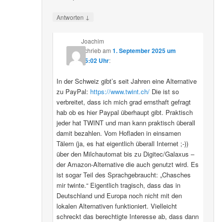
↓
Antworten
Joachim
schrieb
am
1. September 2025 um
15:02 Uhr
:
In der Schweiz gibt’s seit Jahren eine Alternative
zu PayPal:
https://www.twint.ch/
Die ist so
verbreitet, dass ich mich grad ernsthaft gefragt
hab ob es hier Paypal überhaupt gibt. Praktisch
jeder hat TWINT und man kann praktisch überall
damit bezahlen. Vom Hofladen in einsamen
Tälern (ja, es hat eigentlich überall Internet ;-))
über den Milchautomat bis zu Digitec/Galaxus –
der Amazon-Alternative die auch genutzt wird. Es
ist sogar Teil des Sprachgebraucht: „Chasches
mir twinte.“ Eigentlich tragisch, dass das in
Deutschland und Europa noch nicht mit den
lokalen Alternativen funktioniert. Vielleicht
schreckt das berechtigte Interesse ab, dass dann