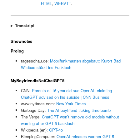
HTML
,
WEBVTT
.
Transkript
Shownotes
Prolog
tagesschau.de:
Mobilfunkmasten abgebaut: Kurort Bad
Wildbad stürzt ins Funkloch
MyBoyfriendIsNotChatGPT5
CNN:
Parents of 16-year-old sue OpenAI, claiming
ChatGPT advised on his suicide | CNN Business
www.nytimes.com:
New York Times
Garbage Day:
The AI boyfriend ticking time bomb
The Verge:
ChatGPT won’t remove old models without
warning after GPT-5 backlash
Wikipedia (en):
GPT-4o
BleepingComputer:
OpenAI releases warmer GPT-5