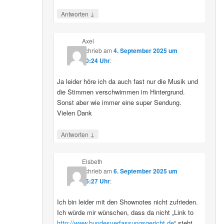
↓
Antworten
Axel
schrieb
am
4. September 2025 um
10:24 Uhr
:
Ja leider höre ich da auch fast nur die Musik und
die Stimmen verschwimmen im Hintergrund.
Sonst aber wie immer eine super Sendung.
Vielen Dank
↓
Antworten
Elsbeth
schrieb
am
6. September 2025 um
15:27 Uhr
:
Ich bin leider mit den Shownotes nicht zufrieden.
Ich würde mir wünschen, dass da nicht „Link to
http://www.bundesverfassungsgericht.de
“ steht,