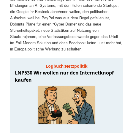
t
a
Bindungen an AI-Systeme, mit den Hufen scharrende Startups,
die Google ihr Besteck abnehmen wollen, den politischen
s
l
Aufschrei weil bei PayPal was aus dem Regal gefallen ist,
Dobrints Pläne für einen "Cyber Dome" und das neue
p
t
Sicherheitspaket, neue Statistiken zur Nutzung von
Staatstrojanern, eine Verfassungsbeschwerde gegen das Urteil
im Fall Modern Solution und dass Facebook keine Lust mehr hat,
r
s
in Europa politische Werbung zu schalten.
i
p
n
r
g
i
e
n
n
g
e
n