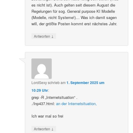
es nicht ist). Auch gelten seit diesem August die
Regelungen für sog. General purpose KI Modelle
(Modelle, nicht Systeme!)… Was ich damit sagen
will, der größte Posten kommt erst nächstes Jahr.
↓
Antworten
LordSexy
schrieb
am
1. September 2025 um
10:29 Uhr
:
grep -R „Internetsituation“ .
./lnp437.html:
an der Internetsituation,
Ich war mal so frei
↓
Antworten