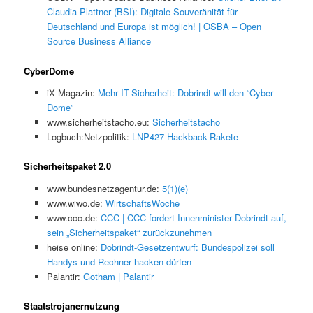
Claudia Plattner (BSI): Digitale Souveränität für
Deutschland und Europa ist möglich! | OSBA – Open
Source Business Alliance
CyberDome
iX Magazin:
Mehr IT-Sicherheit: Dobrindt will den “Cyber-
Dome”
www.sicherheitstacho.eu:
Sicherheitstacho
Logbuch:Netzpolitik:
LNP427 Hackback-Rakete
Sicherheitspaket 2.0
www.bundesnetzagentur.de:
5(1)(e)
www.wiwo.de:
WirtschaftsWoche
www.ccc.de:
CCC | CCC fordert Innenminister Dobrindt auf,
sein „Sicherheitspaket“ zurückzunehmen
heise online:
Dobrindt-Gesetzentwurf: Bundespolizei soll
Handys und Rechner hacken dürfen
Palantir:
Gotham | Palantir
Staatstrojanernutzung