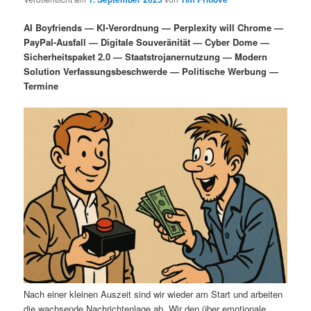
i
s
m
u
n
n
AI Boyfriends — KI-Verordnung — Perplexity will Chrome —
g
a
PayPal-Ausfall — Digitale Souveränität — Cyber Dome —
ä
n
e
v
Sicherheitspaket 2.0 — Staatstrojanernutzung — Modern
n
i
Solution Verfassungsbeschwerde — Politische Werbung —
r
d
g
Termine
a
e
ä
t
i
n
r
o
n
I
e
n
n
h
I
a
n
l
h
Nach einer kleinen Auszeit sind wir wieder am Start und arbeiten
die wachsende Nachrichtenlage ab. Wir den über emotionale