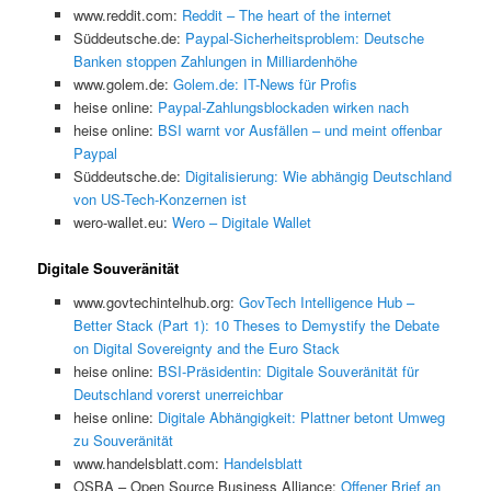
www.reddit.com:
Reddit – The heart of the internet
Süddeutsche.de:
Paypal-Sicherheitsproblem: Deutsche
Banken stoppen Zahlungen in Milliardenhöhe
www.golem.de:
Golem.de: IT-News für Profis
heise online:
Paypal-Zahlungsblockaden wirken nach
heise online:
BSI warnt vor Ausfällen – und meint offenbar
Paypal
Süddeutsche.de:
Digitalisierung: Wie abhängig Deutschland
von US-Tech-Konzernen ist
wero-wallet.eu:
Wero – Digitale Wallet
Digitale Souveränität
www.govtechintelhub.org:
GovTech Intelligence Hub –
Better Stack (Part 1): 10 Theses to Demystify the Debate
on Digital Sovereignty and the Euro Stack
heise online:
BSI-Präsidentin: Digitale Souveränität für
Deutschland vorerst unerreichbar
heise online:
Digitale Abhängigkeit: Plattner betont Umweg
zu Souveränität
www.handelsblatt.com:
Handelsblatt
OSBA – Open Source Business Alliance:
Offener Brief an