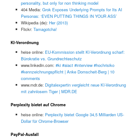
personality, but only for non thinking model
404 Media:
Grok Exposes Underlying Prompts for Its AI
Personas: ‘EVEN PUTTING THINGS IN YOUR ASS’
Wikipedia (de):
Her (2013)
Flickr:
Tamagotcha!
KI-Verordnung
heise online:
EU-Kommission stellt KI-Verordnung scharf:
Bürokratie vs. Grundrechteschutz
www.linkedin.com:
#ki #aiact #interview #hochrisiko
#kennzeichnungspflicht | Anke Domscheit-Berg | 10
comments
www.mdr.de:
Digitalexpertin vergleicht neue KI-Verordnung
mit zahnlosem Tiger | MDR.DE
Perplexity bietet auf Chrome
heise online:
Perplexity bietet Google 34,5 Milliarden US-
Dollar für Chrome-Browser
PayPal-Ausfall