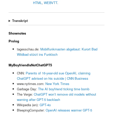
HTML
,
WEBVTT
.
Transkript
Shownotes
Prolog
tagesschau.de:
Mobilfunkmasten abgebaut: Kurort Bad
Wildbad stürzt ins Funkloch
MyBoyfriendIsNotChatGPT5
CNN:
Parents of 16-year-old sue OpenAI, claiming
ChatGPT advised on his suicide | CNN Business
www.nytimes.com:
New York Times
Garbage Day:
The AI boyfriend ticking time bomb
The Verge:
ChatGPT won’t remove old models without
warning after GPT-5 backlash
Wikipedia (en):
GPT-4o
BleepingComputer:
OpenAI releases warmer GPT-5