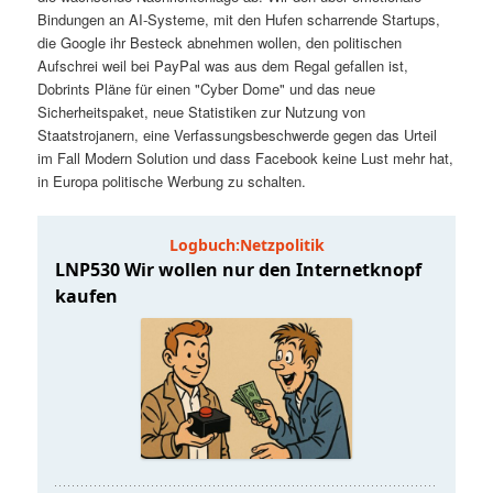
t
a
Bindungen an AI-Systeme, mit den Hufen scharrende Startups,
die Google ihr Besteck abnehmen wollen, den politischen
s
l
Aufschrei weil bei PayPal was aus dem Regal gefallen ist,
Dobrints Pläne für einen "Cyber Dome" und das neue
p
t
Sicherheitspaket, neue Statistiken zur Nutzung von
Staatstrojanern, eine Verfassungsbeschwerde gegen das Urteil
im Fall Modern Solution und dass Facebook keine Lust mehr hat,
r
s
in Europa politische Werbung zu schalten.
i
p
n
r
g
i
e
n
n
g
e
n