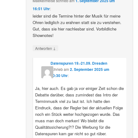
Maekelmeise
schrieb
am
1. September 2025 um
16:51 Uhr
:
leider sind die Termine hinter der Musik für meine
Ohren lediglich zu erahnen statt sie zu verstehen.
Gut, dass sie hier nachlesbar sind. Vorbildliche
Shownotes!
↓
Antworten
Datenspuren 19.-21.09. Dresden
schrieb
am
2. September 2025 um
10:30 Uhr
:
Ja, hier auch. Es gab ja vor einiger Zeit schon die
Debatte darüber, dass zumindest das Intro der
Terminmusik viel zu laut ist. Ich hatte den
Eindruck, dass der Regler bei der aktuellen Folge
noch ein Stück weiter hochgezogen wurde. Das
muss man doch merken! Wo bleibt die
Qualitätssicherung?!? Die Werbung für die
Datenspuren kam gar nicht so gut rüber.