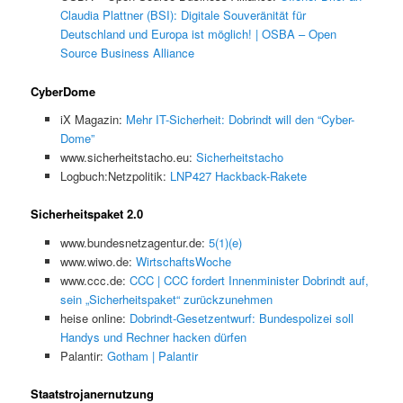
Claudia Plattner (BSI): Digitale Souveränität für
Deutschland und Europa ist möglich! | OSBA – Open
Source Business Alliance
CyberDome
iX Magazin:
Mehr IT-Sicherheit: Dobrindt will den “Cyber-
Dome”
www.sicherheitstacho.eu:
Sicherheitstacho
Logbuch:Netzpolitik:
LNP427 Hackback-Rakete
Sicherheitspaket 2.0
www.bundesnetzagentur.de:
5(1)(e)
www.wiwo.de:
WirtschaftsWoche
www.ccc.de:
CCC | CCC fordert Innenminister Dobrindt auf,
sein „Sicherheitspaket“ zurückzunehmen
heise online:
Dobrindt-Gesetzentwurf: Bundespolizei soll
Handys und Rechner hacken dürfen
Palantir:
Gotham | Palantir
Staatstrojanernutzung