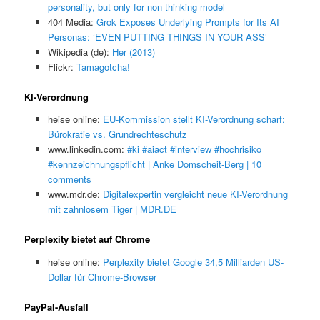
personality, but only for non thinking model
404 Media:
Grok Exposes Underlying Prompts for Its AI
Personas: ‘EVEN PUTTING THINGS IN YOUR ASS’
Wikipedia (de):
Her (2013)
Flickr:
Tamagotcha!
KI-Verordnung
heise online:
EU-Kommission stellt KI-Verordnung scharf:
Bürokratie vs. Grundrechteschutz
www.linkedin.com:
#ki #aiact #interview #hochrisiko
#kennzeichnungspflicht | Anke Domscheit-Berg | 10
comments
www.mdr.de:
Digitalexpertin vergleicht neue KI-Verordnung
mit zahnlosem Tiger | MDR.DE
Perplexity bietet auf Chrome
heise online:
Perplexity bietet Google 34,5 Milliarden US-
Dollar für Chrome-Browser
PayPal-Ausfall