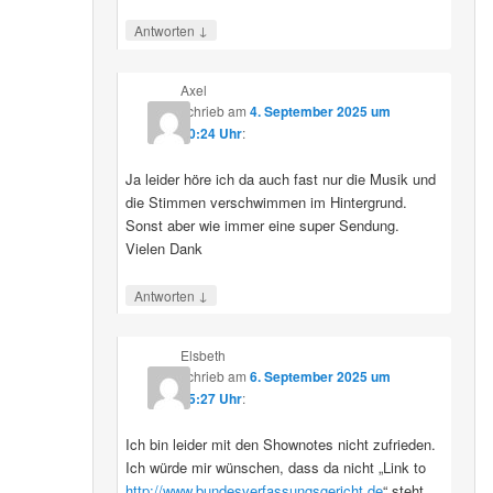
↓
Antworten
Axel
schrieb
am
4. September 2025 um
10:24 Uhr
:
Ja leider höre ich da auch fast nur die Musik und
die Stimmen verschwimmen im Hintergrund.
Sonst aber wie immer eine super Sendung.
Vielen Dank
↓
Antworten
Elsbeth
schrieb
am
6. September 2025 um
15:27 Uhr
:
Ich bin leider mit den Shownotes nicht zufrieden.
Ich würde mir wünschen, dass da nicht „Link to
http://www.bundesverfassungsgericht.de
“ steht,