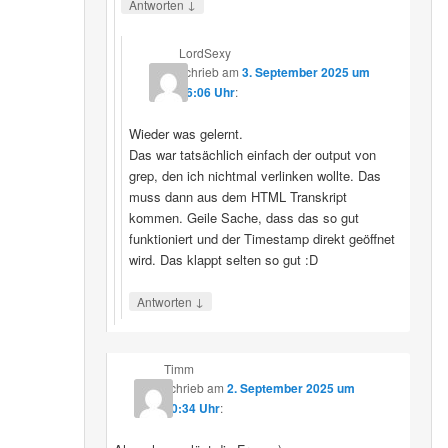
↓
Antworten
LordSexy
schrieb
am
3. September 2025 um
16:06 Uhr
:
Wieder was gelernt.
Das war tatsächlich einfach der output von
grep, den ich nichtmal verlinken wollte. Das
muss dann aus dem HTML Transkript
kommen. Geile Sache, dass das so gut
funktioniert und der Timestamp direkt geöffnet
wird. Das klappt selten so gut :D
↓
Antworten
Timm
schrieb
am
2. September 2025 um
10:34 Uhr
: