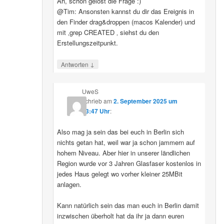
Ah, schon gelöst die Frage :)
@Tim: Ansonsten kannst du dir das Ereignis in
den Finder drag&droppen (macos Kalender) und
mit ‚grep CREATED ‚ siehst du den
Erstellungszeitpunkt.
↓
Antworten
UweS
schrieb
am
2. September 2025 um
13:47 Uhr
:
Also mag ja sein das bei euch in Berlin sich
nichts getan hat, weil war ja schon jammern auf
hohem Niveau. Aber hier in unserer ländlichen
Region wurde vor 3 Jahren Glasfaser kostenlos in
jedes Haus gelegt wo vorher kleiner 25MBit
anlagen.
Kann natürlich sein das man euch in Berlin damit
inzwischen überholt hat da ihr ja dann euren