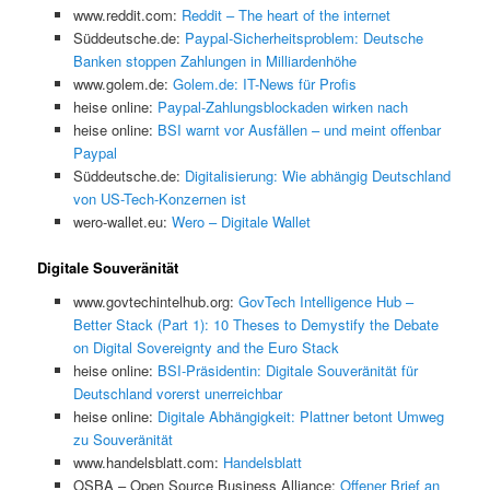
www.reddit.com:
Reddit – The heart of the internet
Süddeutsche.de:
Paypal-Sicherheitsproblem: Deutsche
Banken stoppen Zahlungen in Milliardenhöhe
www.golem.de:
Golem.de: IT-News für Profis
heise online:
Paypal-Zahlungsblockaden wirken nach
heise online:
BSI warnt vor Ausfällen – und meint offenbar
Paypal
Süddeutsche.de:
Digitalisierung: Wie abhängig Deutschland
von US-Tech-Konzernen ist
wero-wallet.eu:
Wero – Digitale Wallet
Digitale Souveränität
www.govtechintelhub.org:
GovTech Intelligence Hub –
Better Stack (Part 1): 10 Theses to Demystify the Debate
on Digital Sovereignty and the Euro Stack
heise online:
BSI-Präsidentin: Digitale Souveränität für
Deutschland vorerst unerreichbar
heise online:
Digitale Abhängigkeit: Plattner betont Umweg
zu Souveränität
www.handelsblatt.com:
Handelsblatt
OSBA – Open Source Business Alliance:
Offener Brief an