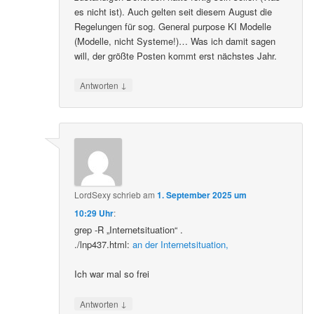
es nicht ist). Auch gelten seit diesem August die
Regelungen für sog. General purpose KI Modelle
(Modelle, nicht Systeme!)… Was ich damit sagen
will, der größte Posten kommt erst nächstes Jahr.
↓
Antworten
LordSexy
schrieb
am
1. September 2025 um
10:29 Uhr
:
grep -R „Internetsituation“ .
./lnp437.html:
an der Internetsituation,
Ich war mal so frei
↓
Antworten