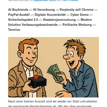
i
s
m
u
n
n
AI Boyfriends — KI-Verordnung — Perplexity will Chrome —
g
a
PayPal-Ausfall — Digitale Souveränität — Cyber Dome —
ä
n
e
v
Sicherheitspaket 2.0 — Staatstrojanernutzung — Modern
n
i
Solution Verfassungsbeschwerde — Politische Werbung —
r
d
g
Termine
a
e
ä
t
i
n
r
o
n
I
e
n
n
h
I
a
n
l
h
Nach einer kleinen Auszeit sind wir wieder am Start und arbeiten
die wachsende Nachrichtenlage ab. Wir den über emotionale