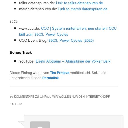
talks.datenspuren.de:
Link to talks.datenspuren.de
merch.datenspuren.de:
Link to merch.datenspuren.de
39C3
www.ccc.de:
CCC | System runterfahren, neu starten! CCC
lädt zum 39C3: Power Cycles
CCC Event Blog:
39C3: Power Cycles (2025)
Bonus Track
YouTube:
Esels Alptraum – Abrissbirne der Volksmusik
Dieser Eintrag wurde von
Tim Pritlove
veröffentlicht. Setze ein
Lesezeichen für den
Permalink
.
59 KOMMENTARE ZU „
LNP530 WIR WOLLEN NUR DEN INTERNETKNOPF
KAUFEN
“