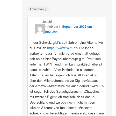
↓
Antworten
Joachim
schrieb
am
1. September 2025 um
15:02 Uhr
:
In der Schweiz gibt’s seit Jahren eine Alternative
zu PayPal:
https://www.twint.ch/
Die ist so
verbreitet, dass ich mich grad ernsthaft gefragt
hab ob es hier Paypal überhaupt gibt. Praktisch
jeder hat TWINT und man kann praktisch überall
damit bezahlen. Vom Hofladen in einsamen
Tälern (ja, es hat eigentlich überall Internet ;-))
über den Milchautomat bis zu Digitec/Galaxus –
der Amazon-Alternative die auch genutzt wird. Es
ist sogar Teil des Sprachgebraucht: „Chasches
mir twinte.“ Eigentlich tragisch, dass das in
Deutschland und Europa noch nicht mit den
lokalen Alternativen funktioniert. Vielleicht
schreckt das berechtigte Interesse ab, dass dann