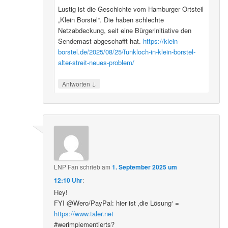
Lustig ist die Geschichte vom Hamburger Ortsteil
„Klein Borstel“. Die haben schlechte
Netzabdeckung, seit eine Bürgerinitiative den
Sendemast abgeschafft hat.
https://klein-
borstel.de/2025/08/25/funkloch-in-klein-borstel-
alter-streit-neues-problem/
↓
Antworten
LNP Fan
schrieb
am
1. September 2025 um
12:10 Uhr
:
Hey!
FYI @Wero/PayPal: hier ist ‚die Lösung‘ =
https://www.taler.net
#werimplementierts?