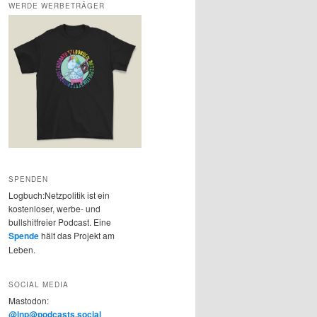
WERDE WERBETRÄGER
SPENDEN
Logbuch:Netzpolitik ist ein
kostenloser, werbe- und
bullshitfreier Podcast. Eine
Spende
hält das Projekt am
Leben.
SOCIAL MEDIA
Mastodon:
@lnp@podcasts.social