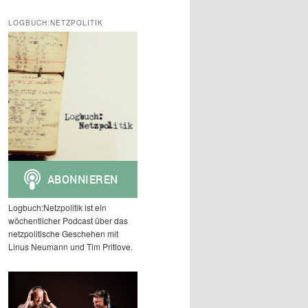
c
h
LOGBUCH:NETZPOLITIK
e
n
Logbuch:Netzpolitik ist ein
wöchentlicher Podcast über das
netzpolitische Geschehen mit
Linus Neumann und Tim Pritlove.