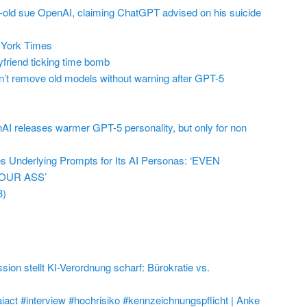
r-old sue OpenAI, claiming ChatGPT advised on his suicide
York Times
friend ticking time bomb
t remove old models without warning after GPT-5
AI releases warmer GPT-5 personality, but only for non
 Underlying Prompts for Its AI Personas: ‘EVEN
OUR ASS’
3)
on stellt KI-Verordnung scharf: Bürokratie vs.
aiact #interview #hochrisiko #kennzeichnungspflicht | Anke