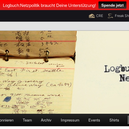
Logbuch:Netzpolitik braucht Deine Unterstützung!
Spende jetzt
CRE
Freak S
nus Neumann und Tim Pritlove
olitik
onnieren
Team
Archiv
Impressum
Events
Shirts