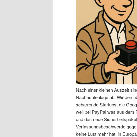
n
r
I
e
n
n
h
I
a
n
l
h
Nach einer kleinen Auszeit si
t
a
Nachrichtenlage ab. Wir den 
scharrende Startups, die Goog
s
l
weil bei PayPal was aus dem R
und das neue Sicherheitspaket,
p
t
Verfassungsbeschwerde gegen 
keine Lust mehr hat, in Europa