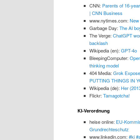
CNN:
Parents of 16-yea
| CNN Business
www.nytimes.com:
New 
Garbage Day:
The AI boy
The Verge:
ChatGPT won’
backlash
Wikipedia (en):
GPT-4o
BleepingComputer:
Open
thinking model
404 Media:
Grok Exposes
PUTTING THINGS IN Y
Wikipedia (de):
Her (201
Flickr:
Tamagotcha!
KI-Verordnung
heise online:
EU-Kommissi
Grundrechteschutz
www.linkedin.com:
#ki #