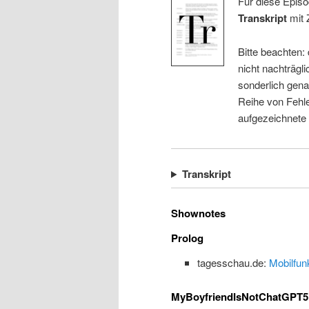
Für diese Episo
Transkript
mit 
Bitte beachten:
nicht nachträgli
sonderlich gena
Reihe von Fehle
aufgezeichnete
Transkript
Shownotes
Prolog
tagesschau.de:
Mobilfun
MyBoyfriendIsNotChatGPT5