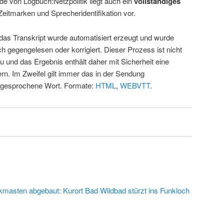
de von Logbuch:Netzpolitik liegt auch ein
vollständiges
Zeitmarken und Sprecheridentifikation vor.
 das Transkript wurde automatisiert erzeugt und wurde
ch gegengelesen oder korrigiert. Dieser Prozess ist nicht
u und das Ergebnis enthält daher mit Sicherheit eine
rn. Im Zweifel gilt immer das in der Sendung
 gesprochene Wort. Formate:
HTML
,
WEBVTT
.
kmasten abgebaut: Kurort Bad Wildbad stürzt ins Funkloch