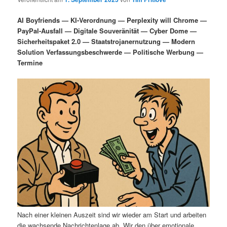
i
s
m
u
n
n
AI Boyfriends — KI-Verordnung — Perplexity will Chrome —
g
a
PayPal-Ausfall — Digitale Souveränität — Cyber Dome —
ä
n
e
v
Sicherheitspaket 2.0 — Staatstrojanernutzung — Modern
n
i
Solution Verfassungsbeschwerde — Politische Werbung —
r
d
g
Termine
a
e
ä
t
i
n
r
o
n
I
e
n
n
h
I
a
n
l
h
Nach einer kleinen Auszeit sind wir wieder am Start und arbeiten
die wachsende Nachrichtenlage ab. Wir den über emotionale