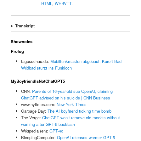
HTML
,
WEBVTT
.
Transkript
Shownotes
Prolog
tagesschau.de:
Mobilfunkmasten abgebaut: Kurort Bad
Wildbad stürzt ins Funkloch
MyBoyfriendIsNotChatGPT5
CNN:
Parents of 16-year-old sue OpenAI, claiming
ChatGPT advised on his suicide | CNN Business
www.nytimes.com:
New York Times
Garbage Day:
The AI boyfriend ticking time bomb
The Verge:
ChatGPT won’t remove old models without
warning after GPT-5 backlash
Wikipedia (en):
GPT-4o
BleepingComputer:
OpenAI releases warmer GPT-5