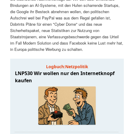
t
a
Bindungen an AI-Systeme, mit den Hufen scharrende Startups,
die Google ihr Besteck abnehmen wollen, den politischen
s
l
Aufschrei weil bei PayPal was aus dem Regal gefallen ist,
Dobrints Pläne für einen "Cyber Dome" und das neue
p
t
Sicherheitspaket, neue Statistiken zur Nutzung von
Staatstrojanern, eine Verfassungsbeschwerde gegen das Urteil
im Fall Modern Solution und dass Facebook keine Lust mehr hat,
r
s
in Europa politische Werbung zu schalten.
i
p
n
r
g
i
e
n
n
g
e
n