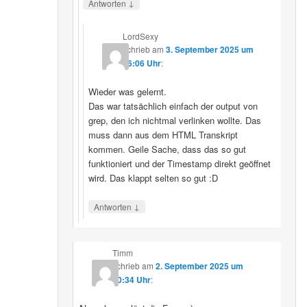
↓
Antworten
LordSexy
schrieb
am
3. September 2025 um
16:06 Uhr
:
Wieder was gelernt.
Das war tatsächlich einfach der output von
grep, den ich nichtmal verlinken wollte. Das
muss dann aus dem HTML Transkript
kommen. Geile Sache, dass das so gut
funktioniert und der Timestamp direkt geöffnet
wird. Das klappt selten so gut :D
↓
Antworten
Timm
schrieb
am
2. September 2025 um
10:34 Uhr
: