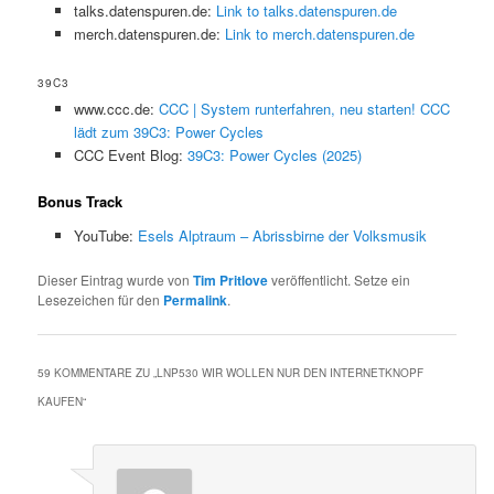
talks.datenspuren.de:
Link to talks.datenspuren.de
merch.datenspuren.de:
Link to merch.datenspuren.de
39C3
www.ccc.de:
CCC | System runterfahren, neu starten! CCC
lädt zum 39C3: Power Cycles
CCC Event Blog:
39C3: Power Cycles (2025)
Bonus Track
YouTube:
Esels Alptraum – Abrissbirne der Volksmusik
Dieser Eintrag wurde von
Tim Pritlove
veröffentlicht. Setze ein
Lesezeichen für den
Permalink
.
59 KOMMENTARE ZU „
LNP530 WIR WOLLEN NUR DEN INTERNETKNOPF
KAUFEN
“