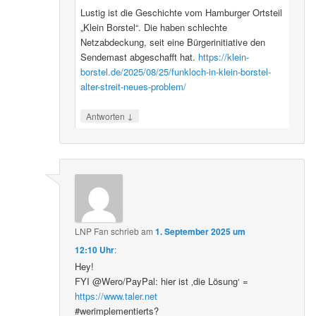
Lustig ist die Geschichte vom Hamburger Ortsteil
„Klein Borstel“. Die haben schlechte
Netzabdeckung, seit eine Bürgerinitiative den
Sendemast abgeschafft hat.
https://klein-
borstel.de/2025/08/25/funkloch-in-klein-borstel-
alter-streit-neues-problem/
↓
Antworten
LNP Fan
schrieb
am
1. September 2025 um
12:10 Uhr
:
Hey!
FYI @Wero/PayPal: hier ist ‚die Lösung‘ =
https://www.taler.net
#werimplementierts?