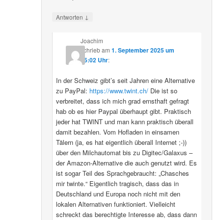
↓
Antworten
Joachim
schrieb
am
1. September 2025 um
15:02 Uhr
:
In der Schweiz gibt’s seit Jahren eine Alternative
zu PayPal:
https://www.twint.ch/
Die ist so
verbreitet, dass ich mich grad ernsthaft gefragt
hab ob es hier Paypal überhaupt gibt. Praktisch
jeder hat TWINT und man kann praktisch überall
damit bezahlen. Vom Hofladen in einsamen
Tälern (ja, es hat eigentlich überall Internet ;-))
über den Milchautomat bis zu Digitec/Galaxus –
der Amazon-Alternative die auch genutzt wird. Es
ist sogar Teil des Sprachgebraucht: „Chasches
mir twinte.“ Eigentlich tragisch, dass das in
Deutschland und Europa noch nicht mit den
lokalen Alternativen funktioniert. Vielleicht
schreckt das berechtigte Interesse ab, dass dann