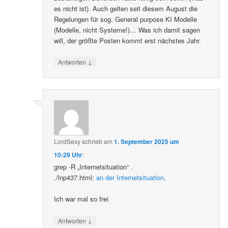
es nicht ist). Auch gelten seit diesem August die
Regelungen für sog. General purpose KI Modelle
(Modelle, nicht Systeme!)… Was ich damit sagen
will, der größte Posten kommt erst nächstes Jahr.
↓
Antworten
LordSexy
schrieb
am
1. September 2025 um
10:29 Uhr
:
grep -R „Internetsituation“ .
./lnp437.html:
an der Internetsituation,
Ich war mal so frei
↓
Antworten