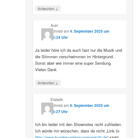
↓
Antworten
Axel
schrieb
am
4. September 2025 um
10:24 Uhr
:
Ja leider höre ich da auch fast nur die Musik und
die Stimmen verschwimmen im Hintergrund.
Sonst aber wie immer eine super Sendung.
Vielen Dank
↓
Antworten
Elsbeth
schrieb
am
6. September 2025 um
15:27 Uhr
:
Ich bin leider mit den Shownotes nicht zufrieden.
Ich würde mir wünschen, dass da nicht „Link to
http://www.bundesverfassungsgericht.de
“ steht,