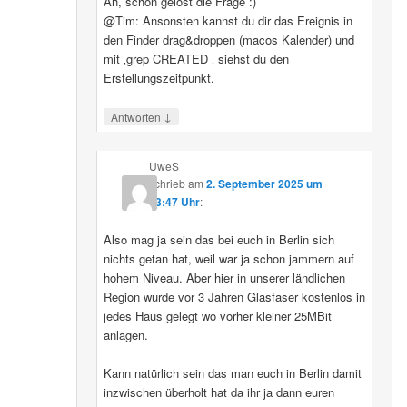
Ah, schon gelöst die Frage :)
@Tim: Ansonsten kannst du dir das Ereignis in
den Finder drag&droppen (macos Kalender) und
mit ‚grep CREATED ‚ siehst du den
Erstellungszeitpunkt.
↓
Antworten
UweS
schrieb
am
2. September 2025 um
13:47 Uhr
:
Also mag ja sein das bei euch in Berlin sich
nichts getan hat, weil war ja schon jammern auf
hohem Niveau. Aber hier in unserer ländlichen
Region wurde vor 3 Jahren Glasfaser kostenlos in
jedes Haus gelegt wo vorher kleiner 25MBit
anlagen.
Kann natürlich sein das man euch in Berlin damit
inzwischen überholt hat da ihr ja dann euren