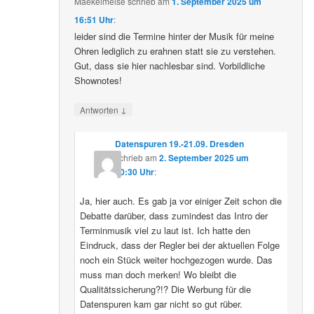
Maekelmeise
schrieb
am
1. September 2025 um
16:51 Uhr
:
leider sind die Termine hinter der Musik für meine
Ohren lediglich zu erahnen statt sie zu verstehen.
Gut, dass sie hier nachlesbar sind. Vorbildliche
Shownotes!
↓
Antworten
Datenspuren 19.-21.09. Dresden
schrieb
am
2. September 2025 um
10:30 Uhr
:
Ja, hier auch. Es gab ja vor einiger Zeit schon die
Debatte darüber, dass zumindest das Intro der
Terminmusik viel zu laut ist. Ich hatte den
Eindruck, dass der Regler bei der aktuellen Folge
noch ein Stück weiter hochgezogen wurde. Das
muss man doch merken! Wo bleibt die
Qualitätssicherung?!? Die Werbung für die
Datenspuren kam gar nicht so gut rüber.