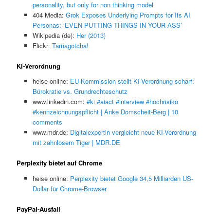
personality, but only for non thinking model
404 Media:
Grok Exposes Underlying Prompts for Its AI
Personas: ‘EVEN PUTTING THINGS IN YOUR ASS’
Wikipedia (de):
Her (2013)
Flickr:
Tamagotcha!
KI-Verordnung
heise online:
EU-Kommission stellt KI-Verordnung scharf:
Bürokratie vs. Grundrechteschutz
www.linkedin.com:
#ki #aiact #interview #hochrisiko
#kennzeichnungspflicht | Anke Domscheit-Berg | 10
comments
www.mdr.de:
Digitalexpertin vergleicht neue KI-Verordnung
mit zahnlosem Tiger | MDR.DE
Perplexity bietet auf Chrome
heise online:
Perplexity bietet Google 34,5 Milliarden US-
Dollar für Chrome-Browser
PayPal-Ausfall