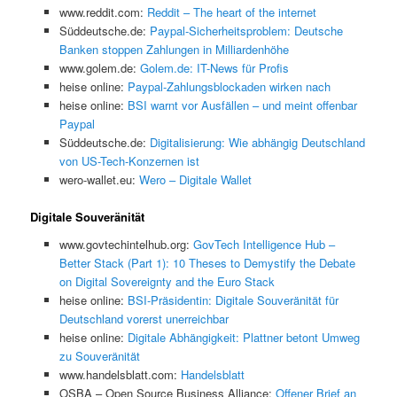
www.reddit.com:
Reddit – The heart of the internet
Süddeutsche.de:
Paypal-Sicherheitsproblem: Deutsche
Banken stoppen Zahlungen in Milliardenhöhe
www.golem.de:
Golem.de: IT-News für Profis
heise online:
Paypal-Zahlungsblockaden wirken nach
heise online:
BSI warnt vor Ausfällen – und meint offenbar
Paypal
Süddeutsche.de:
Digitalisierung: Wie abhängig Deutschland
von US-Tech-Konzernen ist
wero-wallet.eu:
Wero – Digitale Wallet
Digitale Souveränität
www.govtechintelhub.org:
GovTech Intelligence Hub –
Better Stack (Part 1): 10 Theses to Demystify the Debate
on Digital Sovereignty and the Euro Stack
heise online:
BSI-Präsidentin: Digitale Souveränität für
Deutschland vorerst unerreichbar
heise online:
Digitale Abhängigkeit: Plattner betont Umweg
zu Souveränität
www.handelsblatt.com:
Handelsblatt
OSBA – Open Source Business Alliance:
Offener Brief an