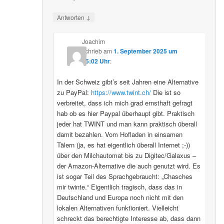
↓
Antworten
Joachim
schrieb
am
1. September 2025 um
15:02 Uhr
:
In der Schweiz gibt’s seit Jahren eine Alternative
zu PayPal:
https://www.twint.ch/
Die ist so
verbreitet, dass ich mich grad ernsthaft gefragt
hab ob es hier Paypal überhaupt gibt. Praktisch
jeder hat TWINT und man kann praktisch überall
damit bezahlen. Vom Hofladen in einsamen
Tälern (ja, es hat eigentlich überall Internet ;-))
über den Milchautomat bis zu Digitec/Galaxus –
der Amazon-Alternative die auch genutzt wird. Es
ist sogar Teil des Sprachgebraucht: „Chasches
mir twinte.“ Eigentlich tragisch, dass das in
Deutschland und Europa noch nicht mit den
lokalen Alternativen funktioniert. Vielleicht
schreckt das berechtigte Interesse ab, dass dann