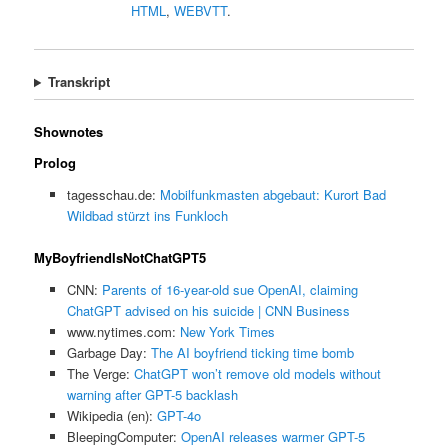
HTML
,
WEBVTT
.
Transkript
Shownotes
Prolog
tagesschau.de:
Mobilfunkmasten abgebaut: Kurort Bad
Wildbad stürzt ins Funkloch
MyBoyfriendIsNotChatGPT5
CNN:
Parents of 16-year-old sue OpenAI, claiming
ChatGPT advised on his suicide | CNN Business
www.nytimes.com:
New York Times
Garbage Day:
The AI boyfriend ticking time bomb
The Verge:
ChatGPT won’t remove old models without
warning after GPT-5 backlash
Wikipedia (en):
GPT-4o
BleepingComputer:
OpenAI releases warmer GPT-5