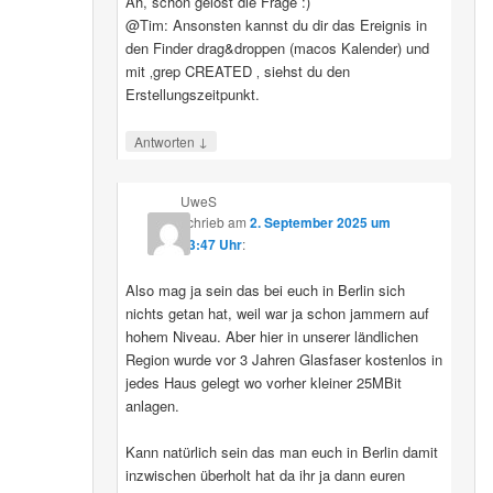
Ah, schon gelöst die Frage :)
@Tim: Ansonsten kannst du dir das Ereignis in
den Finder drag&droppen (macos Kalender) und
mit ‚grep CREATED ‚ siehst du den
Erstellungszeitpunkt.
↓
Antworten
UweS
schrieb
am
2. September 2025 um
13:47 Uhr
:
Also mag ja sein das bei euch in Berlin sich
nichts getan hat, weil war ja schon jammern auf
hohem Niveau. Aber hier in unserer ländlichen
Region wurde vor 3 Jahren Glasfaser kostenlos in
jedes Haus gelegt wo vorher kleiner 25MBit
anlagen.
Kann natürlich sein das man euch in Berlin damit
inzwischen überholt hat da ihr ja dann euren