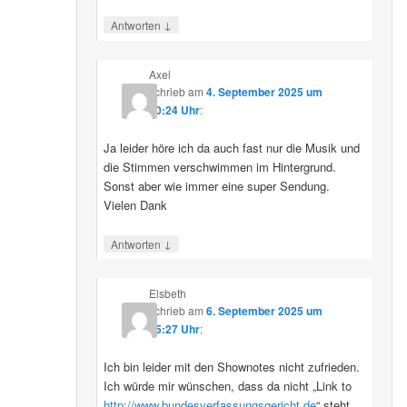
↓
Antworten
Axel
schrieb
am
4. September 2025 um
10:24 Uhr
:
Ja leider höre ich da auch fast nur die Musik und
die Stimmen verschwimmen im Hintergrund.
Sonst aber wie immer eine super Sendung.
Vielen Dank
↓
Antworten
Elsbeth
schrieb
am
6. September 2025 um
15:27 Uhr
:
Ich bin leider mit den Shownotes nicht zufrieden.
Ich würde mir wünschen, dass da nicht „Link to
http://www.bundesverfassungsgericht.de
“ steht,