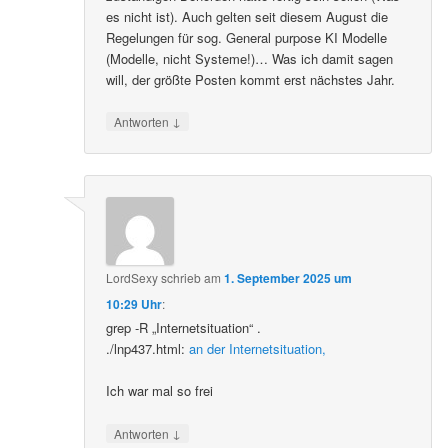
es nicht ist). Auch gelten seit diesem August die
Regelungen für sog. General purpose KI Modelle
(Modelle, nicht Systeme!)… Was ich damit sagen
will, der größte Posten kommt erst nächstes Jahr.
↓
Antworten
LordSexy
schrieb
am
1. September 2025 um
10:29 Uhr
:
grep -R „Internetsituation“ .
./lnp437.html:
an der Internetsituation,
Ich war mal so frei
↓
Antworten