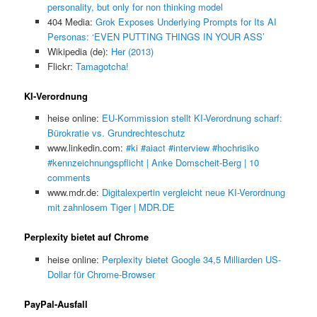
personality, but only for non thinking model
404 Media:
Grok Exposes Underlying Prompts for Its AI
Personas: ‘EVEN PUTTING THINGS IN YOUR ASS’
Wikipedia (de):
Her (2013)
Flickr:
Tamagotcha!
KI-Verordnung
heise online:
EU-Kommission stellt KI-Verordnung scharf:
Bürokratie vs. Grundrechteschutz
www.linkedin.com:
#ki #aiact #interview #hochrisiko
#kennzeichnungspflicht | Anke Domscheit-Berg | 10
comments
www.mdr.de:
Digitalexpertin vergleicht neue KI-Verordnung
mit zahnlosem Tiger | MDR.DE
Perplexity bietet auf Chrome
heise online:
Perplexity bietet Google 34,5 Milliarden US-
Dollar für Chrome-Browser
PayPal-Ausfall