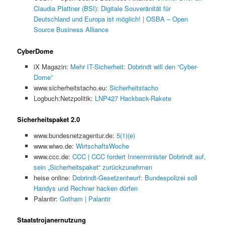
Claudia Plattner (BSI): Digitale Souveränität für
Deutschland und Europa ist möglich! | OSBA – Open
Source Business Alliance
CyberDome
iX Magazin:
Mehr IT-Sicherheit: Dobrindt will den “Cyber-
Dome”
www.sicherheitstacho.eu:
Sicherheitstacho
Logbuch:Netzpolitik:
LNP427 Hackback-Rakete
Sicherheitspaket 2.0
www.bundesnetzagentur.de:
5(1)(e)
www.wiwo.de:
WirtschaftsWoche
www.ccc.de:
CCC | CCC fordert Innenminister Dobrindt auf,
sein „Sicherheitspaket“ zurückzunehmen
heise online:
Dobrindt-Gesetzentwurf: Bundespolizei soll
Handys und Rechner hacken dürfen
Palantir:
Gotham | Palantir
Staatstrojanernutzung