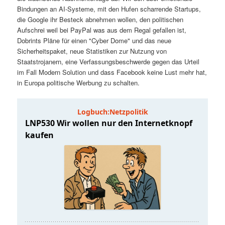
t
a
Bindungen an AI-Systeme, mit den Hufen scharrende Startups,
die Google ihr Besteck abnehmen wollen, den politischen
s
l
Aufschrei weil bei PayPal was aus dem Regal gefallen ist,
Dobrints Pläne für einen "Cyber Dome" und das neue
p
t
Sicherheitspaket, neue Statistiken zur Nutzung von
Staatstrojanern, eine Verfassungsbeschwerde gegen das Urteil
im Fall Modern Solution und dass Facebook keine Lust mehr hat,
r
s
in Europa politische Werbung zu schalten.
i
p
n
r
g
i
e
n
n
g
e
n