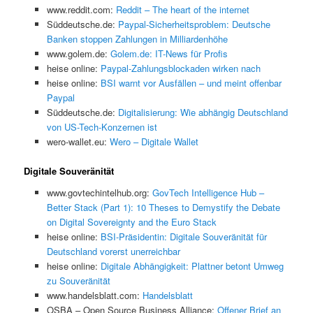
www.reddit.com:
Reddit – The heart of the internet
Süddeutsche.de:
Paypal-Sicherheitsproblem: Deutsche
Banken stoppen Zahlungen in Milliardenhöhe
www.golem.de:
Golem.de: IT-News für Profis
heise online:
Paypal-Zahlungsblockaden wirken nach
heise online:
BSI warnt vor Ausfällen – und meint offenbar
Paypal
Süddeutsche.de:
Digitalisierung: Wie abhängig Deutschland
von US-Tech-Konzernen ist
wero-wallet.eu:
Wero – Digitale Wallet
Digitale Souveränität
www.govtechintelhub.org:
GovTech Intelligence Hub –
Better Stack (Part 1): 10 Theses to Demystify the Debate
on Digital Sovereignty and the Euro Stack
heise online:
BSI-Präsidentin: Digitale Souveränität für
Deutschland vorerst unerreichbar
heise online:
Digitale Abhängigkeit: Plattner betont Umweg
zu Souveränität
www.handelsblatt.com:
Handelsblatt
OSBA – Open Source Business Alliance:
Offener Brief an