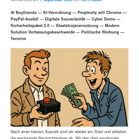
i
s
m
u
n
n
AI Boyfriends — KI-Verordnung — Perplexity will Chrome —
g
a
PayPal-Ausfall — Digitale Souveränität — Cyber Dome —
ä
n
e
v
Sicherheitspaket 2.0 — Staatstrojanernutzung — Modern
n
i
Solution Verfassungsbeschwerde — Politische Werbung —
r
d
g
Termine
a
e
ä
t
i
n
r
o
n
I
e
n
n
h
I
a
n
l
h
Nach einer kleinen Auszeit sind wir wieder am Start und arbeiten
die wachsende Nachrichtenlage ab. Wir den über emotionale