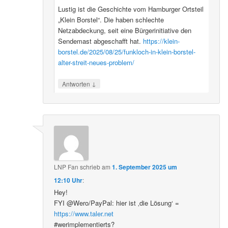
Lustig ist die Geschichte vom Hamburger Ortsteil
„Klein Borstel“. Die haben schlechte
Netzabdeckung, seit eine Bürgerinitiative den
Sendemast abgeschafft hat.
https://klein-
borstel.de/2025/08/25/funkloch-in-klein-borstel-
alter-streit-neues-problem/
↓
Antworten
LNP Fan
schrieb
am
1. September 2025 um
12:10 Uhr
:
Hey!
FYI @Wero/PayPal: hier ist ‚die Lösung‘ =
https://www.taler.net
#werimplementierts?