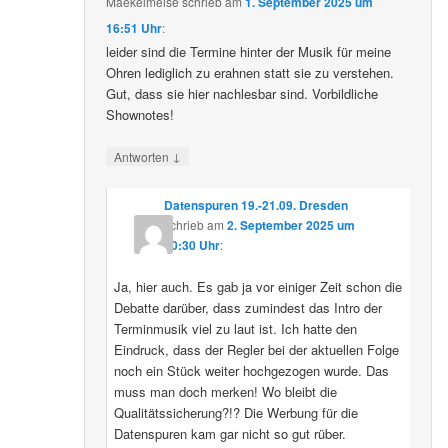
Maekelmeise
schrieb
am
1. September 2025 um
16:51 Uhr
:
leider sind die Termine hinter der Musik für meine
Ohren lediglich zu erahnen statt sie zu verstehen.
Gut, dass sie hier nachlesbar sind. Vorbildliche
Shownotes!
↓
Antworten
Datenspuren 19.-21.09. Dresden
schrieb
am
2. September 2025 um
10:30 Uhr
:
Ja, hier auch. Es gab ja vor einiger Zeit schon die
Debatte darüber, dass zumindest das Intro der
Terminmusik viel zu laut ist. Ich hatte den
Eindruck, dass der Regler bei der aktuellen Folge
noch ein Stück weiter hochgezogen wurde. Das
muss man doch merken! Wo bleibt die
Qualitätssicherung?!? Die Werbung für die
Datenspuren kam gar nicht so gut rüber.