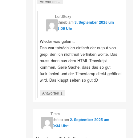
↓
Antworten
LordSexy
schrieb
am
3. September 2025 um
16:06 Uhr
:
Wieder was gelernt.
Das war tatsächlich einfach der output von
grep, den ich nichtmal verlinken wollte. Das
muss dann aus dem HTML Transkript
kommen. Geile Sache, dass das so gut
funktioniert und der Timestamp direkt geöffnet
wird. Das klappt selten so gut :D
↓
Antworten
Timm
schrieb
am
2. September 2025 um
10:34 Uhr
: