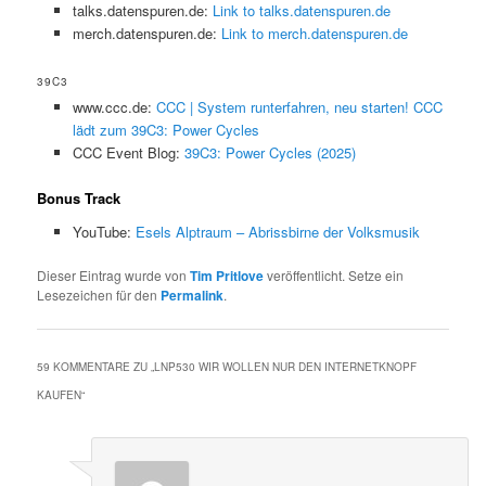
talks.datenspuren.de:
Link to talks.datenspuren.de
merch.datenspuren.de:
Link to merch.datenspuren.de
39C3
www.ccc.de:
CCC | System runterfahren, neu starten! CCC
lädt zum 39C3: Power Cycles
CCC Event Blog:
39C3: Power Cycles (2025)
Bonus Track
YouTube:
Esels Alptraum – Abrissbirne der Volksmusik
Dieser Eintrag wurde von
Tim Pritlove
veröffentlicht. Setze ein
Lesezeichen für den
Permalink
.
59 KOMMENTARE ZU „
LNP530 WIR WOLLEN NUR DEN INTERNETKNOPF
KAUFEN
“