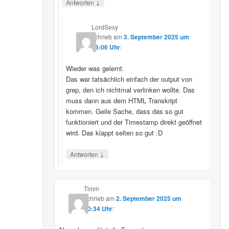
↓
Antworten
LordSexy
schrieb
am
3. September 2025 um
16:06 Uhr
:
Wieder was gelernt.
Das war tatsächlich einfach der output von
grep, den ich nichtmal verlinken wollte. Das
muss dann aus dem HTML Transkript
kommen. Geile Sache, dass das so gut
funktioniert und der Timestamp direkt geöffnet
wird. Das klappt selten so gut :D
↓
Antworten
Timm
schrieb
am
2. September 2025 um
10:34 Uhr
: