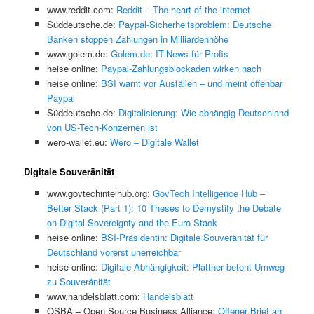
www.reddit.com:
Reddit – The heart of the internet
Süddeutsche.de:
Paypal-Sicherheitsproblem: Deutsche
Banken stoppen Zahlungen in Milliardenhöhe
www.golem.de:
Golem.de: IT-News für Profis
heise online:
Paypal-Zahlungsblockaden wirken nach
heise online:
BSI warnt vor Ausfällen – und meint offenbar
Paypal
Süddeutsche.de:
Digitalisierung: Wie abhängig Deutschland
von US-Tech-Konzernen ist
wero-wallet.eu:
Wero – Digitale Wallet
Digitale Souveränität
www.govtechintelhub.org:
GovTech Intelligence Hub –
Better Stack (Part 1): 10 Theses to Demystify the Debate
on Digital Sovereignty and the Euro Stack
heise online:
BSI-Präsidentin: Digitale Souveränität für
Deutschland vorerst unerreichbar
heise online:
Digitale Abhängigkeit: Plattner betont Umweg
zu Souveränität
www.handelsblatt.com:
Handelsblatt
OSBA – Open Source Business Alliance:
Offener Brief an