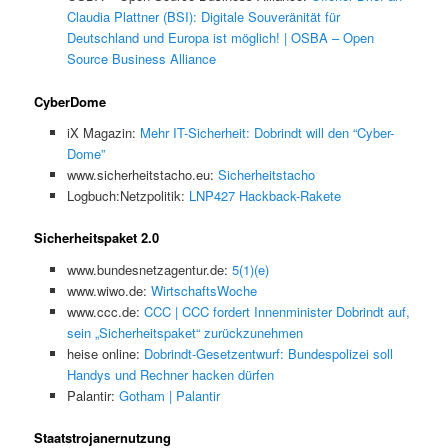
Claudia Plattner (BSI): Digitale Souveränität für
Deutschland und Europa ist möglich! | OSBA – Open
Source Business Alliance
CyberDome
iX Magazin:
Mehr IT-Sicherheit: Dobrindt will den “Cyber-
Dome”
www.sicherheitstacho.eu:
Sicherheitstacho
Logbuch:Netzpolitik:
LNP427 Hackback-Rakete
Sicherheitspaket 2.0
www.bundesnetzagentur.de:
5(1)(e)
www.wiwo.de:
WirtschaftsWoche
www.ccc.de:
CCC | CCC fordert Innenminister Dobrindt auf,
sein „Sicherheitspaket“ zurückzunehmen
heise online:
Dobrindt-Gesetzentwurf: Bundespolizei soll
Handys und Rechner hacken dürfen
Palantir:
Gotham | Palantir
Staatstrojanernutzung