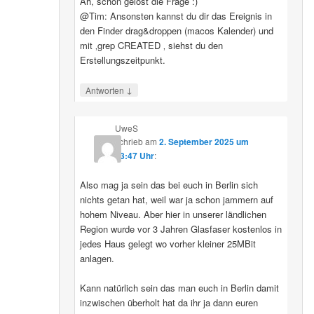
Ah, schon gelöst die Frage :)
@Tim: Ansonsten kannst du dir das Ereignis in
den Finder drag&droppen (macos Kalender) und
mit ‚grep CREATED ‚ siehst du den
Erstellungszeitpunkt.
↓
Antworten
UweS
schrieb
am
2. September 2025 um
13:47 Uhr
:
Also mag ja sein das bei euch in Berlin sich
nichts getan hat, weil war ja schon jammern auf
hohem Niveau. Aber hier in unserer ländlichen
Region wurde vor 3 Jahren Glasfaser kostenlos in
jedes Haus gelegt wo vorher kleiner 25MBit
anlagen.
Kann natürlich sein das man euch in Berlin damit
inzwischen überholt hat da ihr ja dann euren