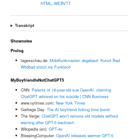
HTML
,
WEBVTT
.
Transkript
Shownotes
Prolog
tagesschau.de:
Mobilfunkmasten abgebaut: Kurort Bad
Wildbad stürzt ins Funkloch
MyBoyfriendIsNotChatGPT5
CNN:
Parents of 16-year-old sue OpenAI, claiming
ChatGPT advised on his suicide | CNN Business
www.nytimes.com:
New York Times
Garbage Day:
The AI boyfriend ticking time bomb
The Verge:
ChatGPT won’t remove old models without
warning after GPT-5 backlash
Wikipedia (en):
GPT-4o
BleepingComputer:
OpenAI releases warmer GPT-5