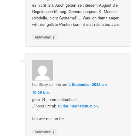
es nicht ist). Auch gelten seit diesem August die
Regelungen für sog. General purpose KI Modelle
(Modelle, nicht Systeme!)… Was ich damit sagen
will, der größte Posten kommt erst nächstes Jahr.
↓
Antworten
LordSexy
schrieb
am
1. September 2025 um
10:29 Uhr
:
grep -R „Internetsituation“ .
./lnp437.html:
an der Internetsituation,
Ich war mal so frei
↓
Antworten