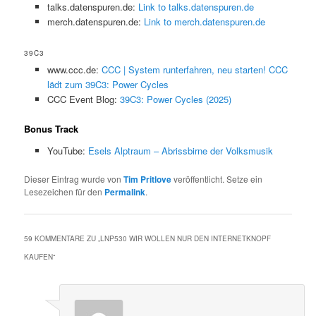
talks.datenspuren.de:
Link to talks.datenspuren.de
merch.datenspuren.de:
Link to merch.datenspuren.de
39C3
www.ccc.de:
CCC | System runterfahren, neu starten! CCC
lädt zum 39C3: Power Cycles
CCC Event Blog:
39C3: Power Cycles (2025)
Bonus Track
YouTube:
Esels Alptraum – Abrissbirne der Volksmusik
Dieser Eintrag wurde von
Tim Pritlove
veröffentlicht. Setze ein
Lesezeichen für den
Permalink
.
59 KOMMENTARE ZU „
LNP530 WIR WOLLEN NUR DEN INTERNETKNOPF
KAUFEN
“