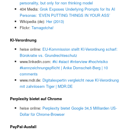
personality, but only for non thinking model
404 Media:
Grok Exposes Underlying Prompts for Its AI
Personas: ‘EVEN PUTTING THINGS IN YOUR ASS’
Wikipedia (de):
Her (2013)
Flickr:
Tamagotcha!
KI-Verordnung
heise online:
EU-Kommission stellt KI-Verordnung scharf:
Bürokratie vs. Grundrechteschutz
www.linkedin.com:
#ki #aiact #interview #hochrisiko
#kennzeichnungspflicht | Anke Domscheit-Berg | 10
comments
www.mdr.de:
Digitalexpertin vergleicht neue KI-Verordnung
mit zahnlosem Tiger | MDR.DE
Perplexity bietet auf Chrome
heise online:
Perplexity bietet Google 34,5 Milliarden US-
Dollar für Chrome-Browser
PayPal-Ausfall