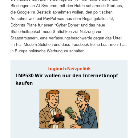
t
a
Bindungen an AI-Systeme, mit den Hufen scharrende Startups,
die Google ihr Besteck abnehmen wollen, den politischen
s
l
Aufschrei weil bei PayPal was aus dem Regal gefallen ist,
Dobrints Pläne für einen "Cyber Dome" und das neue
p
t
Sicherheitspaket, neue Statistiken zur Nutzung von
Staatstrojanern, eine Verfassungsbeschwerde gegen das Urteil
im Fall Modern Solution und dass Facebook keine Lust mehr hat,
r
s
in Europa politische Werbung zu schalten.
i
p
n
r
g
i
e
n
n
g
e
n