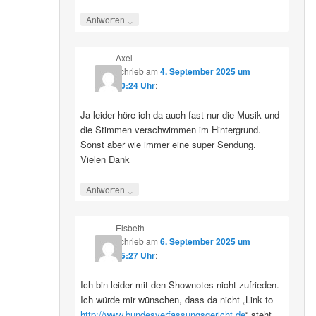
↓
Antworten
Axel
schrieb
am
4. September 2025 um
10:24 Uhr
:
Ja leider höre ich da auch fast nur die Musik und
die Stimmen verschwimmen im Hintergrund.
Sonst aber wie immer eine super Sendung.
Vielen Dank
↓
Antworten
Elsbeth
schrieb
am
6. September 2025 um
15:27 Uhr
:
Ich bin leider mit den Shownotes nicht zufrieden.
Ich würde mir wünschen, dass da nicht „Link to
http://www.bundesverfassungsgericht.de
“ steht,