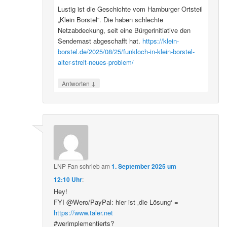
Lustig ist die Geschichte vom Hamburger Ortsteil
„Klein Borstel“. Die haben schlechte
Netzabdeckung, seit eine Bürgerinitiative den
Sendemast abgeschafft hat.
https://klein-
borstel.de/2025/08/25/funkloch-in-klein-borstel-
alter-streit-neues-problem/
↓
Antworten
LNP Fan
schrieb
am
1. September 2025 um
12:10 Uhr
:
Hey!
FYI @Wero/PayPal: hier ist ‚die Lösung‘ =
https://www.taler.net
#werimplementierts?