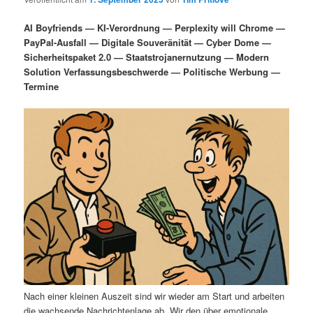
i
s
m
u
n
n
AI Boyfriends — KI-Verordnung — Perplexity will Chrome —
g
a
PayPal-Ausfall — Digitale Souveränität — Cyber Dome —
ä
n
e
v
Sicherheitspaket 2.0 — Staatstrojanernutzung — Modern
n
i
Solution Verfassungsbeschwerde — Politische Werbung —
r
d
g
Termine
a
e
ä
t
i
n
r
o
n
I
e
n
n
h
I
a
n
l
h
Nach einer kleinen Auszeit sind wir wieder am Start und arbeiten
die wachsende Nachrichtenlage ab. Wir den über emotionale