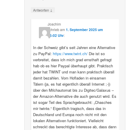
↓
Antworten
Joachim
schrieb
am
1. September 2025 um
15:02 Uhr
:
In der Schweiz gibt’s seit Jahren eine Alternative
zu PayPal:
https://www.twint.ch/
Die ist so
verbreitet, dass ich mich grad ernsthaft gefragt
hab ob es hier Paypal überhaupt gibt. Praktisch
jeder hat TWINT und man kann praktisch überall
damit bezahlen. Vom Hofladen in einsamen
Tälern (ja, es hat eigentlich überall Internet ;-))
über den Milchautomat bis zu Digitec/Galaxus –
der Amazon-Alternative die auch genutzt wird. Es
ist sogar Teil des Sprachgebraucht: „Chasches
mir twinte.“ Eigentlich tragisch, dass das in
Deutschland und Europa noch nicht mit den
lokalen Alternativen funktioniert. Vielleicht
schreckt das berechtigte Interesse ab, dass dann