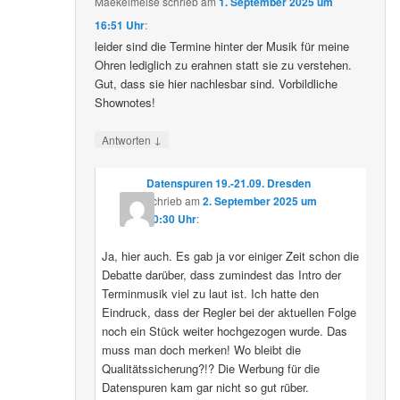
Maekelmeise
schrieb
am
1. September 2025 um
16:51 Uhr
:
leider sind die Termine hinter der Musik für meine
Ohren lediglich zu erahnen statt sie zu verstehen.
Gut, dass sie hier nachlesbar sind. Vorbildliche
Shownotes!
↓
Antworten
Datenspuren 19.-21.09. Dresden
schrieb
am
2. September 2025 um
10:30 Uhr
:
Ja, hier auch. Es gab ja vor einiger Zeit schon die
Debatte darüber, dass zumindest das Intro der
Terminmusik viel zu laut ist. Ich hatte den
Eindruck, dass der Regler bei der aktuellen Folge
noch ein Stück weiter hochgezogen wurde. Das
muss man doch merken! Wo bleibt die
Qualitätssicherung?!? Die Werbung für die
Datenspuren kam gar nicht so gut rüber.