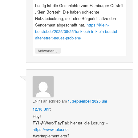
Lustig ist die Geschichte vom Hamburger Ortsteil
„Klein Borstel“. Die haben schlechte
Netzabdeckung, seit eine Bürgerinitiative den
Sendemast abgeschafft hat.
https://klein-
borstel.de/2025/08/25/funkloch-in-klein-borstel-
alter-streit-neues-problem/
↓
Antworten
LNP Fan
schrieb
am
1. September 2025 um
12:10 Uhr
:
Hey!
FYI @Wero/PayPal: hier ist ‚die Lösung‘ =
https://www.taler.net
#werimplementierts?