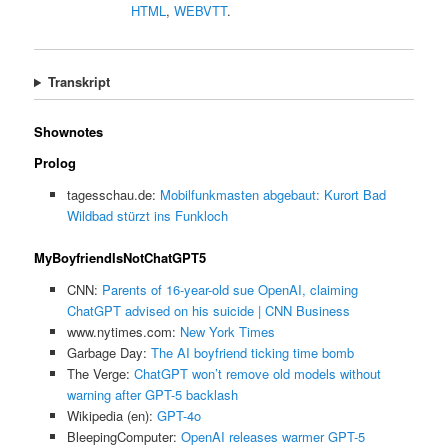
HTML
,
WEBVTT
.
Transkript
Shownotes
Prolog
tagesschau.de:
Mobilfunkmasten abgebaut: Kurort Bad
Wildbad stürzt ins Funkloch
MyBoyfriendIsNotChatGPT5
CNN:
Parents of 16-year-old sue OpenAI, claiming
ChatGPT advised on his suicide | CNN Business
www.nytimes.com:
New York Times
Garbage Day:
The AI boyfriend ticking time bomb
The Verge:
ChatGPT won’t remove old models without
warning after GPT-5 backlash
Wikipedia (en):
GPT-4o
BleepingComputer:
OpenAI releases warmer GPT-5