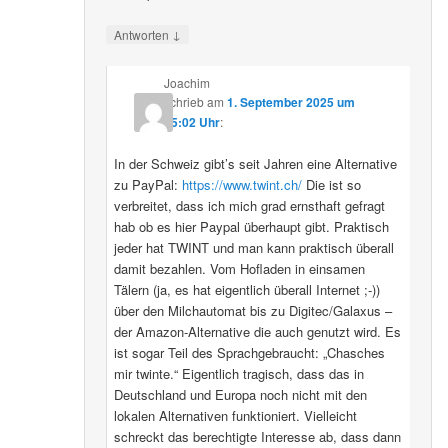
↓
Antworten
Joachim
schrieb
am
1. September 2025 um
15:02 Uhr
:
In der Schweiz gibt’s seit Jahren eine Alternative
zu PayPal:
https://www.twint.ch/
Die ist so
verbreitet, dass ich mich grad ernsthaft gefragt
hab ob es hier Paypal überhaupt gibt. Praktisch
jeder hat TWINT und man kann praktisch überall
damit bezahlen. Vom Hofladen in einsamen
Tälern (ja, es hat eigentlich überall Internet ;-))
über den Milchautomat bis zu Digitec/Galaxus –
der Amazon-Alternative die auch genutzt wird. Es
ist sogar Teil des Sprachgebraucht: „Chasches
mir twinte.“ Eigentlich tragisch, dass das in
Deutschland und Europa noch nicht mit den
lokalen Alternativen funktioniert. Vielleicht
schreckt das berechtigte Interesse ab, dass dann