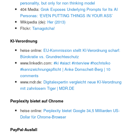
personality, but only for non thinking model
404 Media:
Grok Exposes Underlying Prompts for Its AI
Personas: ‘EVEN PUTTING THINGS IN YOUR ASS’
Wikipedia (de):
Her (2013)
Flickr:
Tamagotcha!
KI-Verordnung
heise online:
EU-Kommission stellt KI-Verordnung scharf:
Bürokratie vs. Grundrechteschutz
www.linkedin.com:
#ki #aiact #interview #hochrisiko
#kennzeichnungspflicht | Anke Domscheit-Berg | 10
comments
www.mdr.de:
Digitalexpertin vergleicht neue KI-Verordnung
mit zahnlosem Tiger | MDR.DE
Perplexity bietet auf Chrome
heise online:
Perplexity bietet Google 34,5 Milliarden US-
Dollar für Chrome-Browser
PayPal-Ausfall