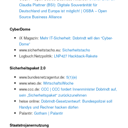
Claudia Plattner (BSI): Digitale Souveränität für
Deutschland und Europa ist möglich! | OSBA – Open
Source Business Alliance
CyberDome
iX Magazin:
Mehr IT-Sicherheit: Dobrindt will den “Cyber-
Dome”
www.sicherheitstacho.eu:
Sicherheitstacho
Logbuch:Netzpolitik:
LNP427 Hackback-Rakete
Sicherheitspaket 2.0
www.bundesnetzagentur.de:
5(1)(e)
www.wiwo.de:
WirtschaftsWoche
www.ccc.de:
CCC | CCC fordert Innenminister Dobrindt auf,
sein „Sicherheitspaket“ zurückzunehmen
heise online:
Dobrindt-Gesetzentwurf: Bundespolizei soll
Handys und Rechner hacken dürfen
Palantir:
Gotham | Palantir
Staatstrojanernutzung