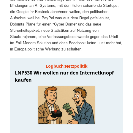
t
a
Bindungen an AI-Systeme, mit den Hufen scharrende Startups,
die Google ihr Besteck abnehmen wollen, den politischen
s
l
Aufschrei weil bei PayPal was aus dem Regal gefallen ist,
Dobrints Pläne für einen "Cyber Dome" und das neue
p
t
Sicherheitspaket, neue Statistiken zur Nutzung von
Staatstrojanern, eine Verfassungsbeschwerde gegen das Urteil
im Fall Modern Solution und dass Facebook keine Lust mehr hat,
r
s
in Europa politische Werbung zu schalten.
i
p
n
r
g
i
e
n
n
g
e
n