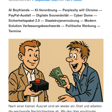
i
s
m
u
n
n
AI Boyfriends — KI-Verordnung — Perplexity will Chrome —
g
a
PayPal-Ausfall — Digitale Souveränität — Cyber Dome —
ä
n
e
v
Sicherheitspaket 2.0 — Staatstrojanernutzung — Modern
n
i
Solution Verfassungsbeschwerde — Politische Werbung —
r
d
g
Termine
a
e
ä
t
i
n
r
o
n
I
e
n
n
h
I
a
n
l
h
Nach einer kleinen Auszeit sind wir wieder am Start und arbeiten
die wachsende Nachrichtenlage ab. Wir den über emotionale