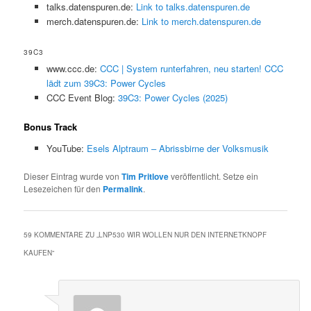
talks.datenspuren.de:
Link to talks.datenspuren.de
merch.datenspuren.de:
Link to merch.datenspuren.de
39C3
www.ccc.de:
CCC | System runterfahren, neu starten! CCC
lädt zum 39C3: Power Cycles
CCC Event Blog:
39C3: Power Cycles (2025)
Bonus Track
YouTube:
Esels Alptraum – Abrissbirne der Volksmusik
Dieser Eintrag wurde von
Tim Pritlove
veröffentlicht. Setze ein
Lesezeichen für den
Permalink
.
59 KOMMENTARE ZU „
LNP530 WIR WOLLEN NUR DEN INTERNETKNOPF
KAUFEN
“