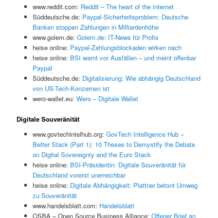
www.reddit.com:
Reddit – The heart of the internet
Süddeutsche.de:
Paypal-Sicherheitsproblem: Deutsche
Banken stoppen Zahlungen in Milliardenhöhe
www.golem.de:
Golem.de: IT-News für Profis
heise online:
Paypal-Zahlungsblockaden wirken nach
heise online:
BSI warnt vor Ausfällen – und meint offenbar
Paypal
Süddeutsche.de:
Digitalisierung: Wie abhängig Deutschland
von US-Tech-Konzernen ist
wero-wallet.eu:
Wero – Digitale Wallet
Digitale Souveränität
www.govtechintelhub.org:
GovTech Intelligence Hub –
Better Stack (Part 1): 10 Theses to Demystify the Debate
on Digital Sovereignty and the Euro Stack
heise online:
BSI-Präsidentin: Digitale Souveränität für
Deutschland vorerst unerreichbar
heise online:
Digitale Abhängigkeit: Plattner betont Umweg
zu Souveränität
www.handelsblatt.com:
Handelsblatt
OSBA – Open Source Business Alliance:
Offener Brief an