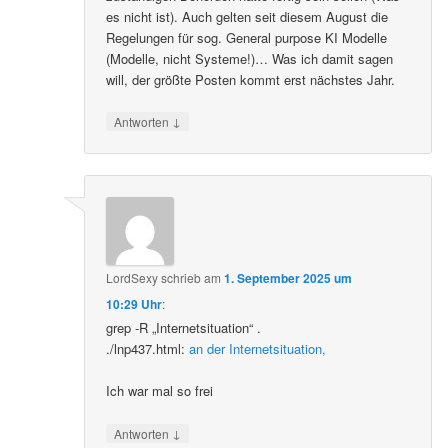
es nicht ist). Auch gelten seit diesem August die
Regelungen für sog. General purpose KI Modelle
(Modelle, nicht Systeme!)… Was ich damit sagen
will, der größte Posten kommt erst nächstes Jahr.
↓
Antworten
LordSexy
schrieb
am
1. September 2025 um
10:29 Uhr
:
grep -R „Internetsituation“ .
./lnp437.html:
an der Internetsituation,
Ich war mal so frei
↓
Antworten