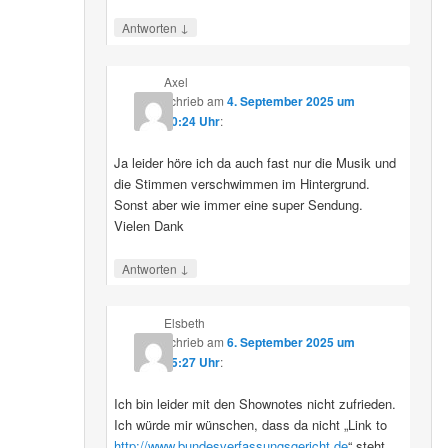
↓
Antworten
Axel
schrieb
am
4. September 2025 um
10:24 Uhr
:
Ja leider höre ich da auch fast nur die Musik und
die Stimmen verschwimmen im Hintergrund.
Sonst aber wie immer eine super Sendung.
Vielen Dank
↓
Antworten
Elsbeth
schrieb
am
6. September 2025 um
15:27 Uhr
:
Ich bin leider mit den Shownotes nicht zufrieden.
Ich würde mir wünschen, dass da nicht „Link to
http://www.bundesverfassungsgericht.de
“ steht,