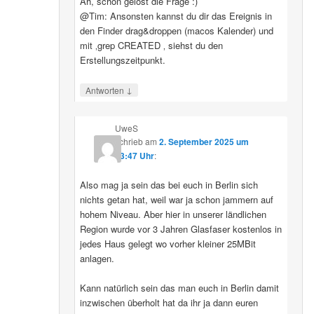
Ah, schon gelöst die Frage :)
@Tim: Ansonsten kannst du dir das Ereignis in
den Finder drag&droppen (macos Kalender) und
mit ‚grep CREATED ‚ siehst du den
Erstellungszeitpunkt.
↓
Antworten
UweS
schrieb
am
2. September 2025 um
13:47 Uhr
:
Also mag ja sein das bei euch in Berlin sich
nichts getan hat, weil war ja schon jammern auf
hohem Niveau. Aber hier in unserer ländlichen
Region wurde vor 3 Jahren Glasfaser kostenlos in
jedes Haus gelegt wo vorher kleiner 25MBit
anlagen.
Kann natürlich sein das man euch in Berlin damit
inzwischen überholt hat da ihr ja dann euren