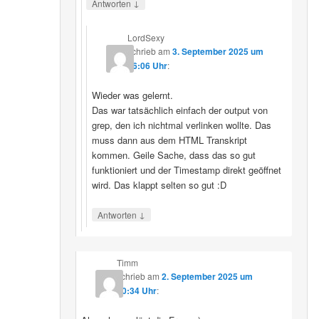
↓
Antworten
LordSexy
schrieb
am
3. September 2025 um
16:06 Uhr
:
Wieder was gelernt.
Das war tatsächlich einfach der output von
grep, den ich nichtmal verlinken wollte. Das
muss dann aus dem HTML Transkript
kommen. Geile Sache, dass das so gut
funktioniert und der Timestamp direkt geöffnet
wird. Das klappt selten so gut :D
↓
Antworten
Timm
schrieb
am
2. September 2025 um
10:34 Uhr
: