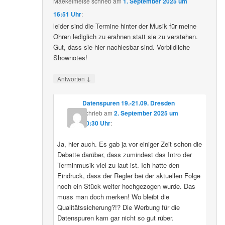
Maekelmeise
schrieb
am
1. September 2025 um
16:51 Uhr
:
leider sind die Termine hinter der Musik für meine
Ohren lediglich zu erahnen statt sie zu verstehen.
Gut, dass sie hier nachlesbar sind. Vorbildliche
Shownotes!
↓
Antworten
Datenspuren 19.-21.09. Dresden
schrieb
am
2. September 2025 um
10:30 Uhr
:
Ja, hier auch. Es gab ja vor einiger Zeit schon die
Debatte darüber, dass zumindest das Intro der
Terminmusik viel zu laut ist. Ich hatte den
Eindruck, dass der Regler bei der aktuellen Folge
noch ein Stück weiter hochgezogen wurde. Das
muss man doch merken! Wo bleibt die
Qualitätssicherung?!? Die Werbung für die
Datenspuren kam gar nicht so gut rüber.