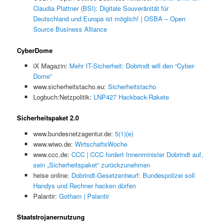
Claudia Plattner (BSI): Digitale Souveränität für
Deutschland und Europa ist möglich! | OSBA – Open
Source Business Alliance
CyberDome
iX Magazin:
Mehr IT-Sicherheit: Dobrindt will den “Cyber-
Dome”
www.sicherheitstacho.eu:
Sicherheitstacho
Logbuch:Netzpolitik:
LNP427 Hackback-Rakete
Sicherheitspaket 2.0
www.bundesnetzagentur.de:
5(1)(e)
www.wiwo.de:
WirtschaftsWoche
www.ccc.de:
CCC | CCC fordert Innenminister Dobrindt auf,
sein „Sicherheitspaket“ zurückzunehmen
heise online:
Dobrindt-Gesetzentwurf: Bundespolizei soll
Handys und Rechner hacken dürfen
Palantir:
Gotham | Palantir
Staatstrojanernutzung