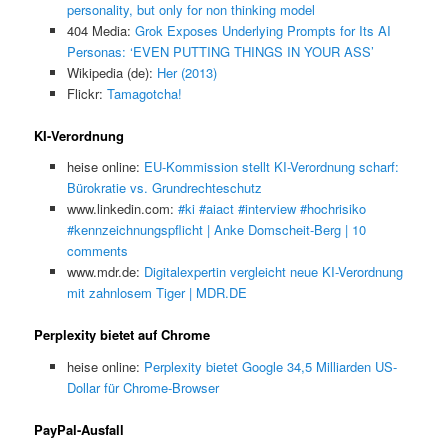
personality, but only for non thinking model
404 Media:
Grok Exposes Underlying Prompts for Its AI
Personas: ‘EVEN PUTTING THINGS IN YOUR ASS’
Wikipedia (de):
Her (2013)
Flickr:
Tamagotcha!
KI-Verordnung
heise online:
EU-Kommission stellt KI-Verordnung scharf:
Bürokratie vs. Grundrechteschutz
www.linkedin.com:
#ki #aiact #interview #hochrisiko
#kennzeichnungspflicht | Anke Domscheit-Berg | 10
comments
www.mdr.de:
Digitalexpertin vergleicht neue KI-Verordnung
mit zahnlosem Tiger | MDR.DE
Perplexity bietet auf Chrome
heise online:
Perplexity bietet Google 34,5 Milliarden US-
Dollar für Chrome-Browser
PayPal-Ausfall