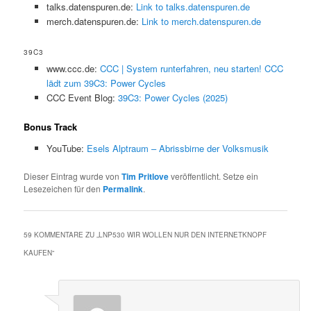
talks.datenspuren.de:
Link to talks.datenspuren.de
merch.datenspuren.de:
Link to merch.datenspuren.de
39C3
www.ccc.de:
CCC | System runterfahren, neu starten! CCC
lädt zum 39C3: Power Cycles
CCC Event Blog:
39C3: Power Cycles (2025)
Bonus Track
YouTube:
Esels Alptraum – Abrissbirne der Volksmusik
Dieser Eintrag wurde von
Tim Pritlove
veröffentlicht. Setze ein
Lesezeichen für den
Permalink
.
59 KOMMENTARE ZU „
LNP530 WIR WOLLEN NUR DEN INTERNETKNOPF
KAUFEN
“