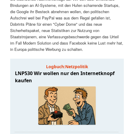
t
a
Bindungen an AI-Systeme, mit den Hufen scharrende Startups,
die Google ihr Besteck abnehmen wollen, den politischen
s
l
Aufschrei weil bei PayPal was aus dem Regal gefallen ist,
Dobrints Pläne für einen "Cyber Dome" und das neue
p
t
Sicherheitspaket, neue Statistiken zur Nutzung von
Staatstrojanern, eine Verfassungsbeschwerde gegen das Urteil
im Fall Modern Solution und dass Facebook keine Lust mehr hat,
r
s
in Europa politische Werbung zu schalten.
i
p
n
r
g
i
e
n
n
g
e
n