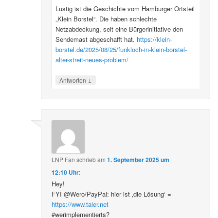
Lustig ist die Geschichte vom Hamburger Ortsteil
„Klein Borstel“. Die haben schlechte
Netzabdeckung, seit eine Bürgerinitiative den
Sendemast abgeschafft hat.
https://klein-
borstel.de/2025/08/25/funkloch-in-klein-borstel-
alter-streit-neues-problem/
↓
Antworten
LNP Fan
schrieb
am
1. September 2025 um
12:10 Uhr
:
Hey!
FYI @Wero/PayPal: hier ist ‚die Lösung‘ =
https://www.taler.net
#werimplementierts?