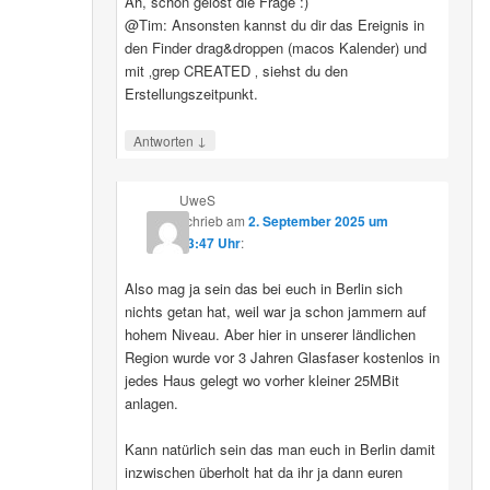
Ah, schon gelöst die Frage :)
@Tim: Ansonsten kannst du dir das Ereignis in
den Finder drag&droppen (macos Kalender) und
mit ‚grep CREATED ‚ siehst du den
Erstellungszeitpunkt.
↓
Antworten
UweS
schrieb
am
2. September 2025 um
13:47 Uhr
:
Also mag ja sein das bei euch in Berlin sich
nichts getan hat, weil war ja schon jammern auf
hohem Niveau. Aber hier in unserer ländlichen
Region wurde vor 3 Jahren Glasfaser kostenlos in
jedes Haus gelegt wo vorher kleiner 25MBit
anlagen.
Kann natürlich sein das man euch in Berlin damit
inzwischen überholt hat da ihr ja dann euren