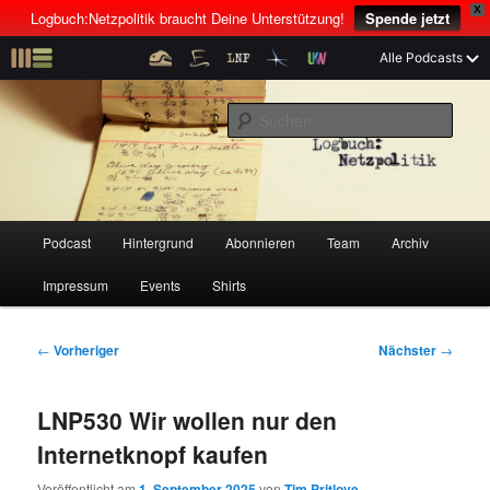
X
Logbuch:Netzpolitik braucht Deine Unterstützung!
Spende jetzt
Z
Alle Podcasts
u
Der Netzpolitik-Podcast mit Linus Neumann und Tim Pritlove
m
S
p
u
r
c
i
Logbuch:Netzpolitik
h
m
e
ä
n
r
H
Podcast
Hintergrund
Abonnieren
Team
Archiv
Z
Z
e
a
n
u
Impressum
Events
Shirts
u
u
I
p
n
t
m
m
h
m
B
←
Vorheriger
Nächster
→
a
e
e
p
s
l
n
i
LNP530 Wir wollen nur den
t
ü
t
r
e
s
r
Internetknopf kaufen
p
a
i
k
r
g
Veröffentlicht am
1. September 2025
von
Tim Pritlove