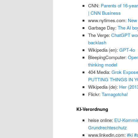
CNN:
Parents of 16-yea
| CNN Business
www.nytimes.com:
New 
Garbage Day:
The AI boy
The Verge:
ChatGPT won’
backlash
Wikipedia (en):
GPT-4o
BleepingComputer:
Open
thinking model
404 Media:
Grok Exposes
PUTTING THINGS IN Y
Wikipedia (de):
Her (201
Flickr:
Tamagotcha!
KI-Verordnung
heise online:
EU-Kommissi
Grundrechteschutz
www.linkedin.com:
#ki #