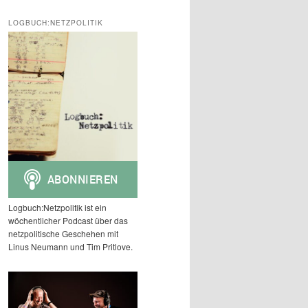
c
h
LOGBUCH:NETZPOLITIK
e
n
Logbuch:Netzpolitik ist ein
wöchentlicher Podcast über das
netzpolitische Geschehen mit
Linus Neumann und Tim Pritlove.