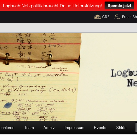
Logbuch:Netzpolitik braucht Deine Unterstützung!
Spende jetzt
CRE
Freak S
nus Neumann und Tim Pritlove
olitik
onnieren
Team
Archiv
Impressum
Events
Shirts