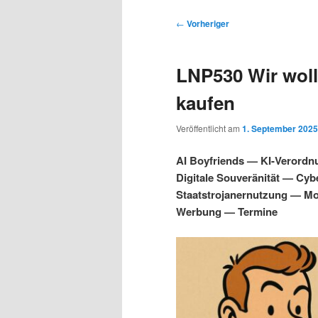
s
u
u
u
p
p
B
←
Vorheriger
r
t
e
m
m
i
m
i
LNP530 Wir woll
n
e
t
p
s
g
n
r
kaufen
e
ü
a
r
e
n
g
Veröffentlicht am
1. September 2025
s
i
k
n
AI Boyfriends — KI-Verordn
a
Digitale Souveränität — Cy
m
u
v
Staatstrojanernutzung — Mo
i
Werbung — Termine
ä
n
g
a
r
d
t
i
e
ä
o
n