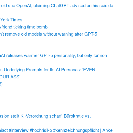
r-old sue OpenAI, claiming ChatGPT advised on his suicide
York Times
friend ticking time bomb
t remove old models without warning after GPT-5
AI releases warmer GPT-5 personality, but only for non
 Underlying Prompts for Its AI Personas: ‘EVEN
OUR ASS’
3)
on stellt KI-Verordnung scharf: Bürokratie vs.
aiact #interview #hochrisiko #kennzeichnungspflicht | Anke