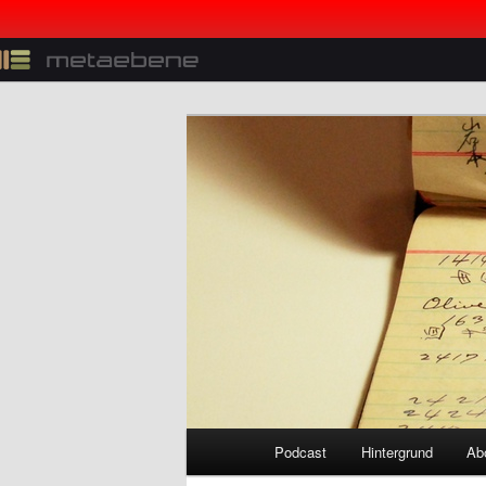
Z
u
m
p
Der Netzpolitik-Podcast mit Li
r
i
Logbuch:Netzp
m
ä
r
e
n
I
n
h
a
l
H
Podcast
Hintergrund
Ab
Z
Z
t
a