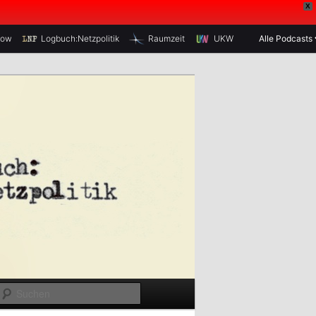
X
how
Logbuch:Netzpolitik
Raumzeit
UKW
Alle Podcasts
S
u