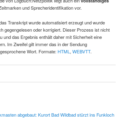
de von Logbuch:Netzpolitik liegt auch ein
vollständiges
Zeitmarken und Sprecheridentifikation vor.
 das Transkript wurde automatisiert erzeugt und wurde
ch gegengelesen oder korrigiert. Dieser Prozess ist nicht
u und das Ergebnis enthält daher mit Sicherheit eine
rn. Im Zweifel gilt immer das in der Sendung
 gesprochene Wort. Formate:
HTML
,
WEBVTT
.
kmasten abgebaut: Kurort Bad Wildbad stürzt ins Funkloch