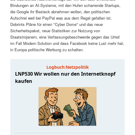
t
a
Bindungen an AI-Systeme, mit den Hufen scharrende Startups,
die Google ihr Besteck abnehmen wollen, den politischen
s
l
Aufschrei weil bei PayPal was aus dem Regal gefallen ist,
Dobrints Pläne für einen "Cyber Dome" und das neue
p
t
Sicherheitspaket, neue Statistiken zur Nutzung von
Staatstrojanern, eine Verfassungsbeschwerde gegen das Urteil
im Fall Modern Solution und dass Facebook keine Lust mehr hat,
r
s
in Europa politische Werbung zu schalten.
i
p
n
r
g
i
e
n
n
g
e
n