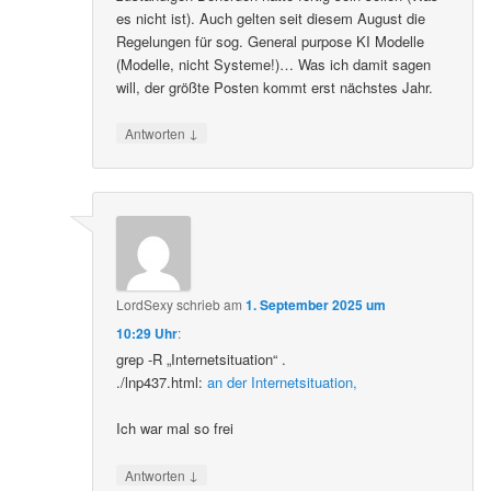
es nicht ist). Auch gelten seit diesem August die
Regelungen für sog. General purpose KI Modelle
(Modelle, nicht Systeme!)… Was ich damit sagen
will, der größte Posten kommt erst nächstes Jahr.
↓
Antworten
LordSexy
schrieb
am
1. September 2025 um
10:29 Uhr
:
grep -R „Internetsituation“ .
./lnp437.html:
an der Internetsituation,
Ich war mal so frei
↓
Antworten