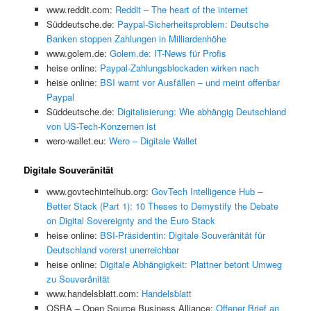
www.reddit.com:
Reddit – The heart of the internet
Süddeutsche.de:
Paypal-Sicherheitsproblem: Deutsche
Banken stoppen Zahlungen in Milliardenhöhe
www.golem.de:
Golem.de: IT-News für Profis
heise online:
Paypal-Zahlungsblockaden wirken nach
heise online:
BSI warnt vor Ausfällen – und meint offenbar
Paypal
Süddeutsche.de:
Digitalisierung: Wie abhängig Deutschland
von US-Tech-Konzernen ist
wero-wallet.eu:
Wero – Digitale Wallet
Digitale Souveränität
www.govtechintelhub.org:
GovTech Intelligence Hub –
Better Stack (Part 1): 10 Theses to Demystify the Debate
on Digital Sovereignty and the Euro Stack
heise online:
BSI-Präsidentin: Digitale Souveränität für
Deutschland vorerst unerreichbar
heise online:
Digitale Abhängigkeit: Plattner betont Umweg
zu Souveränität
www.handelsblatt.com:
Handelsblatt
OSBA – Open Source Business Alliance:
Offener Brief an