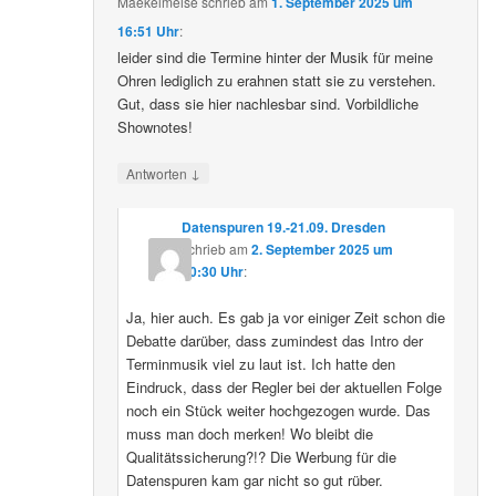
Maekelmeise
schrieb
am
1. September 2025 um
16:51 Uhr
:
leider sind die Termine hinter der Musik für meine
Ohren lediglich zu erahnen statt sie zu verstehen.
Gut, dass sie hier nachlesbar sind. Vorbildliche
Shownotes!
↓
Antworten
Datenspuren 19.-21.09. Dresden
schrieb
am
2. September 2025 um
10:30 Uhr
:
Ja, hier auch. Es gab ja vor einiger Zeit schon die
Debatte darüber, dass zumindest das Intro der
Terminmusik viel zu laut ist. Ich hatte den
Eindruck, dass der Regler bei der aktuellen Folge
noch ein Stück weiter hochgezogen wurde. Das
muss man doch merken! Wo bleibt die
Qualitätssicherung?!? Die Werbung für die
Datenspuren kam gar nicht so gut rüber.