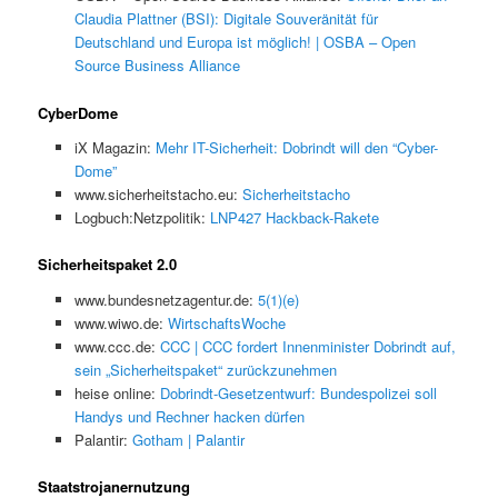
Claudia Plattner (BSI): Digitale Souveränität für
Deutschland und Europa ist möglich! | OSBA – Open
Source Business Alliance
CyberDome
iX Magazin:
Mehr IT-Sicherheit: Dobrindt will den “Cyber-
Dome”
www.sicherheitstacho.eu:
Sicherheitstacho
Logbuch:Netzpolitik:
LNP427 Hackback-Rakete
Sicherheitspaket 2.0
www.bundesnetzagentur.de:
5(1)(e)
www.wiwo.de:
WirtschaftsWoche
www.ccc.de:
CCC | CCC fordert Innenminister Dobrindt auf,
sein „Sicherheitspaket“ zurückzunehmen
heise online:
Dobrindt-Gesetzentwurf: Bundespolizei soll
Handys und Rechner hacken dürfen
Palantir:
Gotham | Palantir
Staatstrojanernutzung