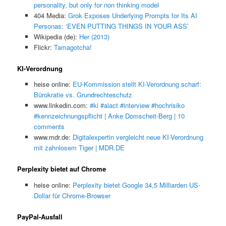
personality, but only for non thinking model
404 Media:
Grok Exposes Underlying Prompts for Its AI
Personas: ‘EVEN PUTTING THINGS IN YOUR ASS’
Wikipedia (de):
Her (2013)
Flickr:
Tamagotcha!
KI-Verordnung
heise online:
EU-Kommission stellt KI-Verordnung scharf:
Bürokratie vs. Grundrechteschutz
www.linkedin.com:
#ki #aiact #interview #hochrisiko
#kennzeichnungspflicht | Anke Domscheit-Berg | 10
comments
www.mdr.de:
Digitalexpertin vergleicht neue KI-Verordnung
mit zahnlosem Tiger | MDR.DE
Perplexity bietet auf Chrome
heise online:
Perplexity bietet Google 34,5 Milliarden US-
Dollar für Chrome-Browser
PayPal-Ausfall