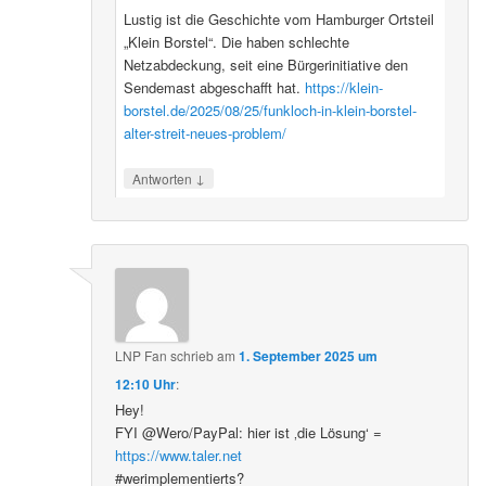
Lustig ist die Geschichte vom Hamburger Ortsteil
„Klein Borstel“. Die haben schlechte
Netzabdeckung, seit eine Bürgerinitiative den
Sendemast abgeschafft hat.
https://klein-
borstel.de/2025/08/25/funkloch-in-klein-borstel-
alter-streit-neues-problem/
↓
Antworten
LNP Fan
schrieb
am
1. September 2025 um
12:10 Uhr
:
Hey!
FYI @Wero/PayPal: hier ist ‚die Lösung‘ =
https://www.taler.net
#werimplementierts?