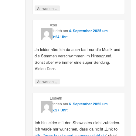
↓
Antworten
Axel
schrieb
am
4. September 2025 um
10:24 Uhr
:
Ja leider höre ich da auch fast nur die Musik und
die Stimmen verschwimmen im Hintergrund.
Sonst aber wie immer eine super Sendung.
Vielen Dank
↓
Antworten
Elsbeth
schrieb
am
6. September 2025 um
15:27 Uhr
:
Ich bin leider mit den Shownotes nicht zufrieden.
Ich würde mir wünschen, dass da nicht „Link to
http://www.bundesverfassungsgericht.de
“ steht,