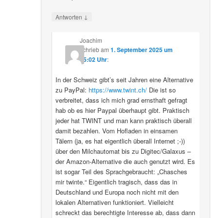
↓
Antworten
Joachim
schrieb
am
1. September 2025 um
15:02 Uhr
:
In der Schweiz gibt’s seit Jahren eine Alternative
zu PayPal:
https://www.twint.ch/
Die ist so
verbreitet, dass ich mich grad ernsthaft gefragt
hab ob es hier Paypal überhaupt gibt. Praktisch
jeder hat TWINT und man kann praktisch überall
damit bezahlen. Vom Hofladen in einsamen
Tälern (ja, es hat eigentlich überall Internet ;-))
über den Milchautomat bis zu Digitec/Galaxus –
der Amazon-Alternative die auch genutzt wird. Es
ist sogar Teil des Sprachgebraucht: „Chasches
mir twinte.“ Eigentlich tragisch, dass das in
Deutschland und Europa noch nicht mit den
lokalen Alternativen funktioniert. Vielleicht
schreckt das berechtigte Interesse ab, dass dann