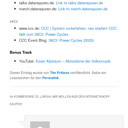
talks.datenspuren.de:
Link to talks.datenspuren.de
merch.datenspuren.de:
Link to merch.datenspuren.de
39C3
www.ccc.de:
CCC | System runterfahren, neu starten! CCC
lädt zum 39C3: Power Cycles
CCC Event Blog:
39C3: Power Cycles (2025)
Bonus Track
YouTube:
Esels Alptraum – Abrissbirne der Volksmusik
Dieser Eintrag wurde von
Tim Pritlove
veröffentlicht. Setze ein
Lesezeichen für den
Permalink
.
59 KOMMENTARE ZU „
LNP530 WIR WOLLEN NUR DEN INTERNETKNOPF
KAUFEN
“