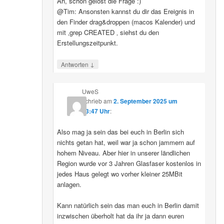
Ah, schon gelöst die Frage :)
@Tim: Ansonsten kannst du dir das Ereignis in
den Finder drag&droppen (macos Kalender) und
mit ‚grep CREATED ‚ siehst du den
Erstellungszeitpunkt.
↓
Antworten
UweS
schrieb
am
2. September 2025 um
13:47 Uhr
:
Also mag ja sein das bei euch in Berlin sich
nichts getan hat, weil war ja schon jammern auf
hohem Niveau. Aber hier in unserer ländlichen
Region wurde vor 3 Jahren Glasfaser kostenlos in
jedes Haus gelegt wo vorher kleiner 25MBit
anlagen.
Kann natürlich sein das man euch in Berlin damit
inzwischen überholt hat da ihr ja dann euren