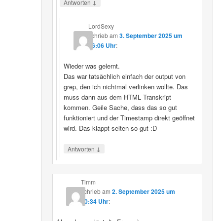
↓
Antworten
LordSexy
schrieb
am
3. September 2025 um
16:06 Uhr
:
Wieder was gelernt.
Das war tatsächlich einfach der output von
grep, den ich nichtmal verlinken wollte. Das
muss dann aus dem HTML Transkript
kommen. Geile Sache, dass das so gut
funktioniert und der Timestamp direkt geöffnet
wird. Das klappt selten so gut :D
↓
Antworten
Timm
schrieb
am
2. September 2025 um
10:34 Uhr
: