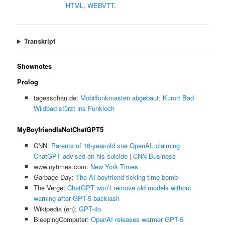
HTML
,
WEBVTT
.
Transkript
Shownotes
Prolog
tagesschau.de:
Mobilfunkmasten abgebaut: Kurort Bad
Wildbad stürzt ins Funkloch
MyBoyfriendIsNotChatGPT5
CNN:
Parents of 16-year-old sue OpenAI, claiming
ChatGPT advised on his suicide | CNN Business
www.nytimes.com:
New York Times
Garbage Day:
The AI boyfriend ticking time bomb
The Verge:
ChatGPT won’t remove old models without
warning after GPT-5 backlash
Wikipedia (en):
GPT-4o
BleepingComputer:
OpenAI releases warmer GPT-5