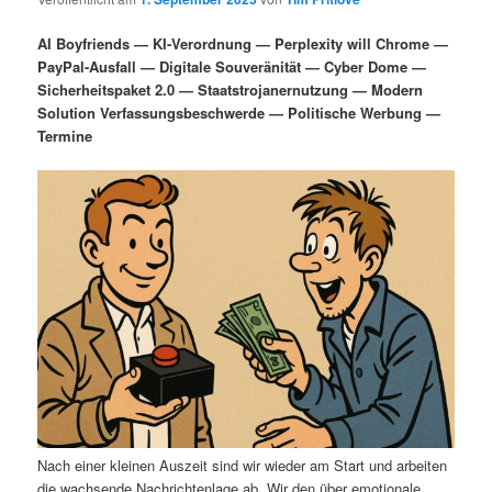
i
s
m
u
n
n
AI Boyfriends — KI-Verordnung — Perplexity will Chrome —
g
a
PayPal-Ausfall — Digitale Souveränität — Cyber Dome —
ä
n
e
v
Sicherheitspaket 2.0 — Staatstrojanernutzung — Modern
n
i
Solution Verfassungsbeschwerde — Politische Werbung —
r
d
g
Termine
a
e
ä
t
i
n
r
o
n
I
e
n
n
h
I
a
n
l
h
Nach einer kleinen Auszeit sind wir wieder am Start und arbeiten
die wachsende Nachrichtenlage ab. Wir den über emotionale