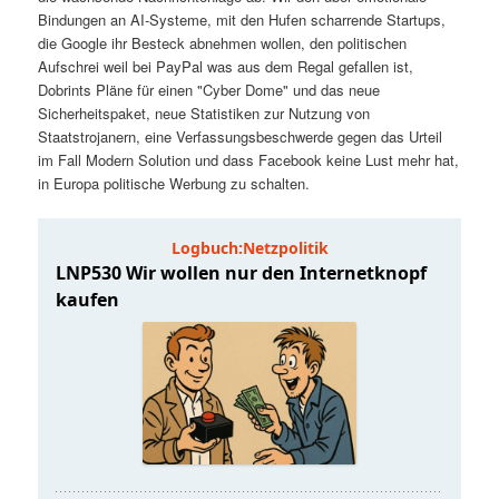
t
a
Bindungen an AI-Systeme, mit den Hufen scharrende Startups,
die Google ihr Besteck abnehmen wollen, den politischen
s
l
Aufschrei weil bei PayPal was aus dem Regal gefallen ist,
Dobrints Pläne für einen "Cyber Dome" und das neue
p
t
Sicherheitspaket, neue Statistiken zur Nutzung von
Staatstrojanern, eine Verfassungsbeschwerde gegen das Urteil
im Fall Modern Solution und dass Facebook keine Lust mehr hat,
r
s
in Europa politische Werbung zu schalten.
i
p
n
r
g
i
e
n
n
g
e
n