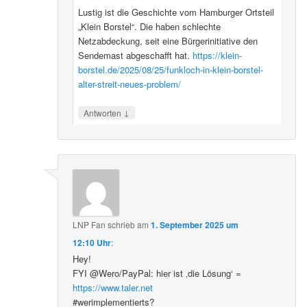
Lustig ist die Geschichte vom Hamburger Ortsteil
„Klein Borstel“. Die haben schlechte
Netzabdeckung, seit eine Bürgerinitiative den
Sendemast abgeschafft hat.
https://klein-
borstel.de/2025/08/25/funkloch-in-klein-borstel-
alter-streit-neues-problem/
↓
Antworten
LNP Fan
schrieb
am
1. September 2025 um
12:10 Uhr
:
Hey!
FYI @Wero/PayPal: hier ist ‚die Lösung‘ =
https://www.taler.net
#werimplementierts?