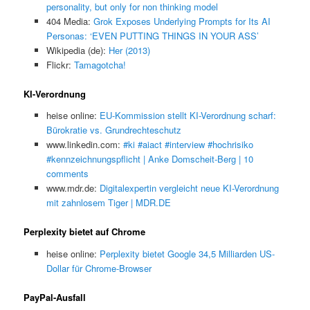
personality, but only for non thinking model
404 Media:
Grok Exposes Underlying Prompts for Its AI
Personas: ‘EVEN PUTTING THINGS IN YOUR ASS’
Wikipedia (de):
Her (2013)
Flickr:
Tamagotcha!
KI-Verordnung
heise online:
EU-Kommission stellt KI-Verordnung scharf:
Bürokratie vs. Grundrechteschutz
www.linkedin.com:
#ki #aiact #interview #hochrisiko
#kennzeichnungspflicht | Anke Domscheit-Berg | 10
comments
www.mdr.de:
Digitalexpertin vergleicht neue KI-Verordnung
mit zahnlosem Tiger | MDR.DE
Perplexity bietet auf Chrome
heise online:
Perplexity bietet Google 34,5 Milliarden US-
Dollar für Chrome-Browser
PayPal-Ausfall