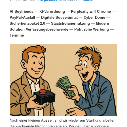
i
s
m
u
n
n
AI Boyfriends — KI-Verordnung — Perplexity will Chrome —
g
a
PayPal-Ausfall — Digitale Souveränität — Cyber Dome —
ä
n
e
v
Sicherheitspaket 2.0 — Staatstrojanernutzung — Modern
n
i
Solution Verfassungsbeschwerde — Politische Werbung —
r
d
g
Termine
a
e
ä
t
i
n
r
o
n
I
e
n
n
h
I
a
n
l
h
Nach einer kleinen Auszeit sind wir wieder am Start und arbeiten
die wachsende Nachrichtenlage ab. Wir den über emotionale