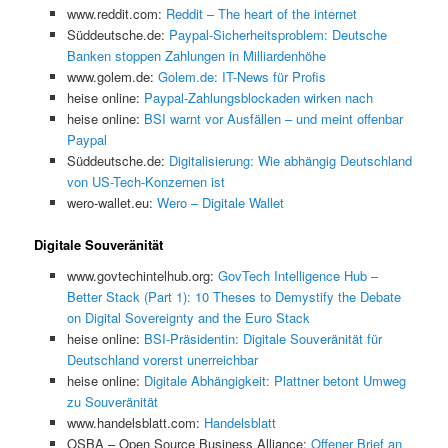
www.reddit.com:
Reddit – The heart of the internet
Süddeutsche.de:
Paypal-Sicherheitsproblem: Deutsche
Banken stoppen Zahlungen in Milliardenhöhe
www.golem.de:
Golem.de: IT-News für Profis
heise online:
Paypal-Zahlungsblockaden wirken nach
heise online:
BSI warnt vor Ausfällen – und meint offenbar
Paypal
Süddeutsche.de:
Digitalisierung: Wie abhängig Deutschland
von US-Tech-Konzernen ist
wero-wallet.eu:
Wero – Digitale Wallet
Digitale Souveränität
www.govtechintelhub.org:
GovTech Intelligence Hub –
Better Stack (Part 1): 10 Theses to Demystify the Debate
on Digital Sovereignty and the Euro Stack
heise online:
BSI-Präsidentin: Digitale Souveränität für
Deutschland vorerst unerreichbar
heise online:
Digitale Abhängigkeit: Plattner betont Umweg
zu Souveränität
www.handelsblatt.com:
Handelsblatt
OSBA – Open Source Business Alliance:
Offener Brief an