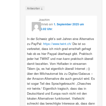
↓
Antworten
Joachim
schrieb
am
1. September 2025 um
15:02 Uhr
:
In der Schweiz gibt’s seit Jahren eine Alternative
zu PayPal:
https://www.twint.ch/
Die ist so
verbreitet, dass ich mich grad ernsthaft gefragt
hab ob es hier Paypal überhaupt gibt. Praktisch
jeder hat TWINT und man kann praktisch überall
damit bezahlen. Vom Hofladen in einsamen
Tälern (ja, es hat eigentlich überall Internet ;-))
über den Milchautomat bis zu Digitec/Galaxus –
der Amazon-Alternative die auch genutzt wird. Es
ist sogar Teil des Sprachgebraucht: „Chasches
mir twinte.“ Eigentlich tragisch, dass das in
Deutschland und Europa noch nicht mit den
lokalen Alternativen funktioniert. Vielleicht
schreckt das berechtigte Interesse ab, dass dann