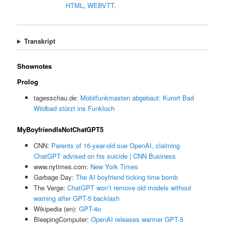
HTML
,
WEBVTT
.
Transkript
Shownotes
Prolog
tagesschau.de:
Mobilfunkmasten abgebaut: Kurort Bad
Wildbad stürzt ins Funkloch
MyBoyfriendIsNotChatGPT5
CNN:
Parents of 16-year-old sue OpenAI, claiming
ChatGPT advised on his suicide | CNN Business
www.nytimes.com:
New York Times
Garbage Day:
The AI boyfriend ticking time bomb
The Verge:
ChatGPT won’t remove old models without
warning after GPT-5 backlash
Wikipedia (en):
GPT-4o
BleepingComputer:
OpenAI releases warmer GPT-5