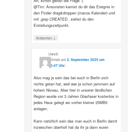
Ah, schon gelöst die Frage :)
@Tim: Ansonsten kannst du dir das Ereignis in
den Finder drag&droppen (macos Kalender) und
mit ‚grep CREATED ‚ siehst du den
Erstellungszeitpunkt.
↓
Antworten
UweS
schrieb
am
2. September 2025 um
13:47 Uhr
:
Also mag ja sein das bei euch in Berlin sich
nichts getan hat, weil war ja schon jammern auf
hohem Niveau. Aber hier in unserer ländlichen
Region wurde vor 3 Jahren Glasfaser kostenlos in
jedes Haus gelegt wo vorher kleiner 25MBit
anlagen.
Kann natürlich sein das man euch in Berlin damit
inzwischen überholt hat da ihr ja dann euren