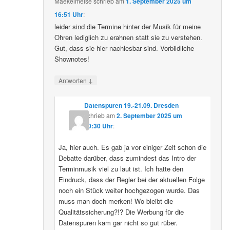
Maekelmeise
schrieb
am
1. September 2025 um
16:51 Uhr
:
leider sind die Termine hinter der Musik für meine
Ohren lediglich zu erahnen statt sie zu verstehen.
Gut, dass sie hier nachlesbar sind. Vorbildliche
Shownotes!
↓
Antworten
Datenspuren 19.-21.09. Dresden
schrieb
am
2. September 2025 um
10:30 Uhr
:
Ja, hier auch. Es gab ja vor einiger Zeit schon die
Debatte darüber, dass zumindest das Intro der
Terminmusik viel zu laut ist. Ich hatte den
Eindruck, dass der Regler bei der aktuellen Folge
noch ein Stück weiter hochgezogen wurde. Das
muss man doch merken! Wo bleibt die
Qualitätssicherung?!? Die Werbung für die
Datenspuren kam gar nicht so gut rüber.