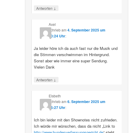
↓
Antworten
Axel
schrieb
am
4. September 2025 um
10:24 Uhr
:
Ja leider höre ich da auch fast nur die Musik und
die Stimmen verschwimmen im Hintergrund.
Sonst aber wie immer eine super Sendung.
Vielen Dank
↓
Antworten
Elsbeth
schrieb
am
6. September 2025 um
15:27 Uhr
:
Ich bin leider mit den Shownotes nicht zufrieden.
Ich würde mir wünschen, dass da nicht „Link to
http://www.bundesverfassungsgericht.de
“ steht,