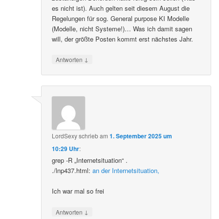
es nicht ist). Auch gelten seit diesem August die
Regelungen für sog. General purpose KI Modelle
(Modelle, nicht Systeme!)… Was ich damit sagen
will, der größte Posten kommt erst nächstes Jahr.
↓
Antworten
LordSexy
schrieb
am
1. September 2025 um
10:29 Uhr
:
grep -R „Internetsituation“ .
./lnp437.html:
an der Internetsituation,
Ich war mal so frei
↓
Antworten