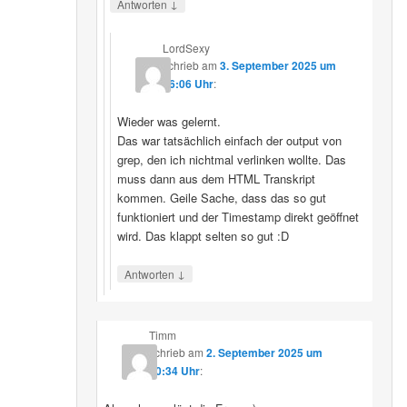
↓
Antworten
LordSexy
schrieb
am
3. September 2025 um
16:06 Uhr
:
Wieder was gelernt.
Das war tatsächlich einfach der output von
grep, den ich nichtmal verlinken wollte. Das
muss dann aus dem HTML Transkript
kommen. Geile Sache, dass das so gut
funktioniert und der Timestamp direkt geöffnet
wird. Das klappt selten so gut :D
↓
Antworten
Timm
schrieb
am
2. September 2025 um
10:34 Uhr
: