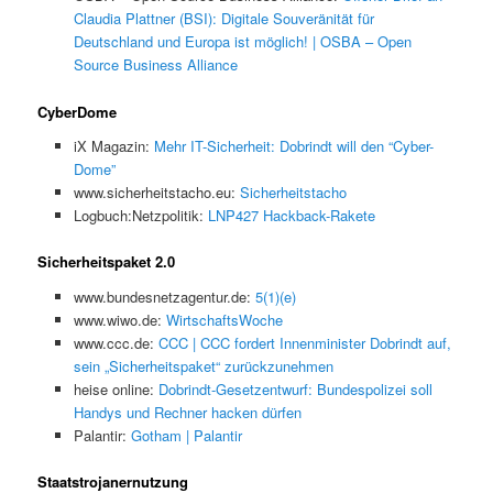
Claudia Plattner (BSI): Digitale Souveränität für
Deutschland und Europa ist möglich! | OSBA – Open
Source Business Alliance
CyberDome
iX Magazin:
Mehr IT-Sicherheit: Dobrindt will den “Cyber-
Dome”
www.sicherheitstacho.eu:
Sicherheitstacho
Logbuch:Netzpolitik:
LNP427 Hackback-Rakete
Sicherheitspaket 2.0
www.bundesnetzagentur.de:
5(1)(e)
www.wiwo.de:
WirtschaftsWoche
www.ccc.de:
CCC | CCC fordert Innenminister Dobrindt auf,
sein „Sicherheitspaket“ zurückzunehmen
heise online:
Dobrindt-Gesetzentwurf: Bundespolizei soll
Handys und Rechner hacken dürfen
Palantir:
Gotham | Palantir
Staatstrojanernutzung