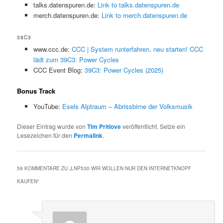
talks.datenspuren.de:
Link to talks.datenspuren.de
merch.datenspuren.de:
Link to merch.datenspuren.de
39C3
www.ccc.de:
CCC | System runterfahren, neu starten! CCC
lädt zum 39C3: Power Cycles
CCC Event Blog:
39C3: Power Cycles (2025)
Bonus Track
YouTube:
Esels Alptraum – Abrissbirne der Volksmusik
Dieser Eintrag wurde von
Tim Pritlove
veröffentlicht. Setze ein
Lesezeichen für den
Permalink
.
59 KOMMENTARE ZU „
LNP530 WIR WOLLEN NUR DEN INTERNETKNOPF
KAUFEN
“