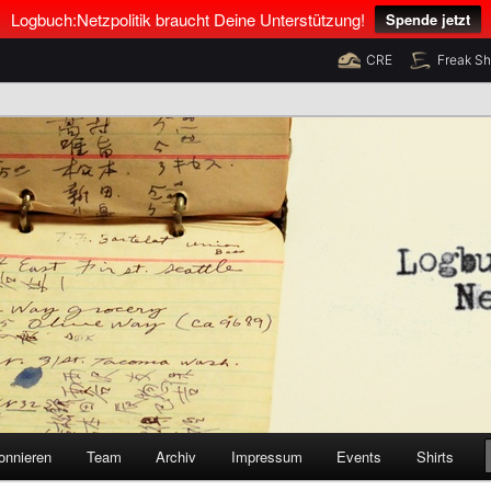
Logbuch:Netzpolitik braucht Deine Unterstützung!
Spende jetzt
CRE
Freak S
nus Neumann und Tim Pritlove
olitik
onnieren
Team
Archiv
Impressum
Events
Shirts