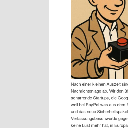
n
r
I
e
n
n
h
I
a
n
l
h
Nach einer kleinen Auszeit si
t
a
Nachrichtenlage ab. Wir den 
scharrende Startups, die Goog
s
l
weil bei PayPal was aus dem R
und das neue Sicherheitspaket,
p
t
Verfassungsbeschwerde gegen 
keine Lust mehr hat, in Europa