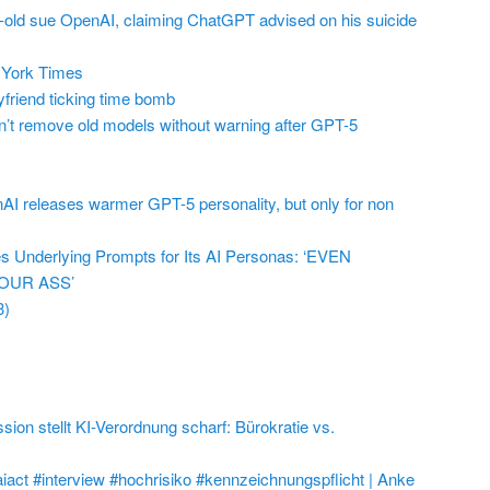
r-old sue OpenAI, claiming ChatGPT advised on his suicide
York Times
friend ticking time bomb
t remove old models without warning after GPT-5
AI releases warmer GPT-5 personality, but only for non
 Underlying Prompts for Its AI Personas: ‘EVEN
OUR ASS’
3)
on stellt KI-Verordnung scharf: Bürokratie vs.
aiact #interview #hochrisiko #kennzeichnungspflicht | Anke