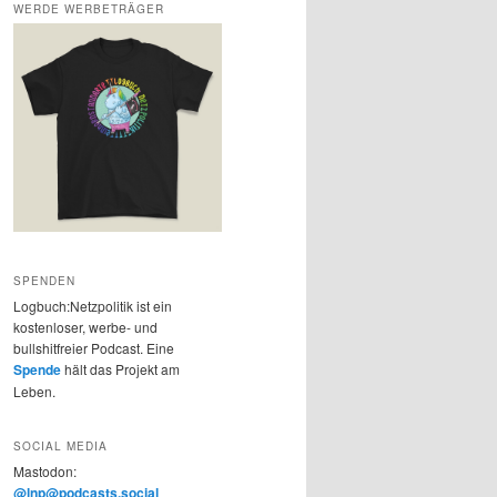
WERDE WERBETRÄGER
SPENDEN
Logbuch:Netzpolitik ist ein
kostenloser, werbe- und
bullshitfreier Podcast. Eine
Spende
hält das Projekt am
Leben.
SOCIAL MEDIA
Mastodon:
@lnp@podcasts.social