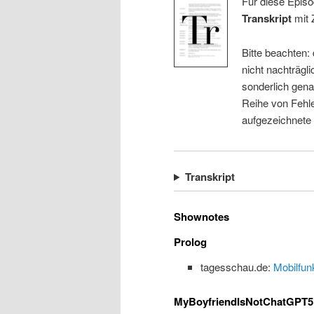
Für diese Episo
Transkript
mit 
Bitte beachten:
nicht nachträgli
sonderlich gena
Reihe von Fehle
aufgezeichnete
Transkript
Shownotes
Prolog
tagesschau.de:
Mobilfun
MyBoyfriendIsNotChatGPT5