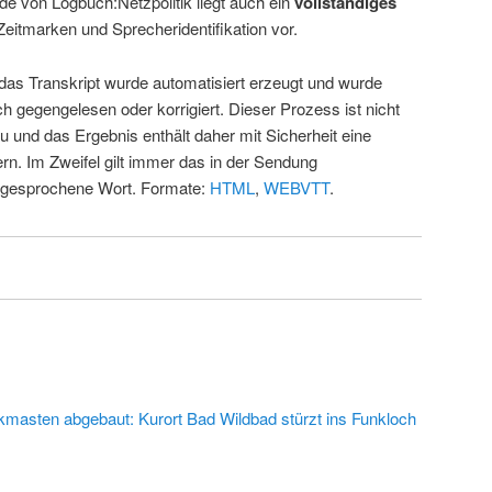
de von Logbuch:Netzpolitik liegt auch ein
vollständiges
Zeitmarken und Sprecheridentifikation vor.
 das Transkript wurde automatisiert erzeugt und wurde
ch gegengelesen oder korrigiert. Dieser Prozess ist nicht
u und das Ergebnis enthält daher mit Sicherheit eine
rn. Im Zweifel gilt immer das in der Sendung
 gesprochene Wort. Formate:
HTML
,
WEBVTT
.
kmasten abgebaut: Kurort Bad Wildbad stürzt ins Funkloch