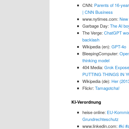
CNN:
Parents of 16-yea
| CNN Business
www.nytimes.com:
New 
Garbage Day:
The AI boy
The Verge:
ChatGPT won’
backlash
Wikipedia (en):
GPT-4o
BleepingComputer:
Open
thinking model
404 Media:
Grok Exposes
PUTTING THINGS IN Y
Wikipedia (de):
Her (201
Flickr:
Tamagotcha!
KI-Verordnung
heise online:
EU-Kommissi
Grundrechteschutz
www.linkedin.com:
#ki #