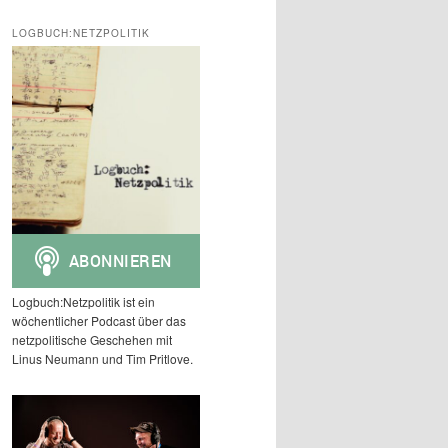
c
h
LOGBUCH:NETZPOLITIK
e
n
Logbuch:Netzpolitik ist ein
wöchentlicher Podcast über das
netzpolitische Geschehen mit
Linus Neumann und Tim Pritlove.