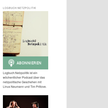
c
h
LOGBUCH:NETZPOLITIK
e
n
Logbuch:Netzpolitik ist ein
wöchentlicher Podcast über das
netzpolitische Geschehen mit
Linus Neumann und Tim Pritlove.