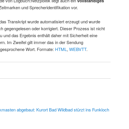
de von Logbuch:Netzpolitik liegt auch ein
vollständiges
Zeitmarken und Sprecheridentifikation vor.
 das Transkript wurde automatisiert erzeugt und wurde
ch gegengelesen oder korrigiert. Dieser Prozess ist nicht
u und das Ergebnis enthält daher mit Sicherheit eine
rn. Im Zweifel gilt immer das in der Sendung
 gesprochene Wort. Formate:
HTML
,
WEBVTT
.
kmasten abgebaut: Kurort Bad Wildbad stürzt ins Funkloch