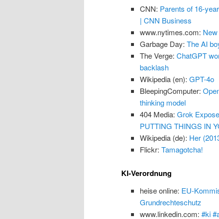
CNN:
Parents of 16-yea
| CNN Business
www.nytimes.com:
New 
Garbage Day:
The AI boy
The Verge:
ChatGPT won’
backlash
Wikipedia (en):
GPT-4o
BleepingComputer:
Open
thinking model
404 Media:
Grok Exposes
PUTTING THINGS IN Y
Wikipedia (de):
Her (201
Flickr:
Tamagotcha!
KI-Verordnung
heise online:
EU-Kommissi
Grundrechteschutz
www.linkedin.com:
#ki #