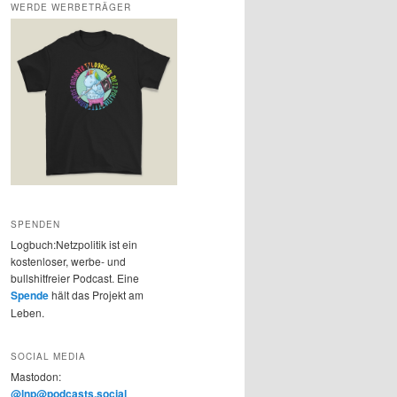
WERDE WERBETRÄGER
SPENDEN
Logbuch:Netzpolitik ist ein
kostenloser, werbe- und
bullshitfreier Podcast. Eine
Spende
hält das Projekt am
Leben.
SOCIAL MEDIA
Mastodon:
@lnp@podcasts.social