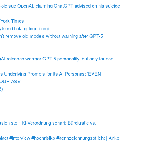
r-old sue OpenAI, claiming ChatGPT advised on his suicide
York Times
friend ticking time bomb
t remove old models without warning after GPT-5
AI releases warmer GPT-5 personality, but only for non
 Underlying Prompts for Its AI Personas: ‘EVEN
OUR ASS’
3)
on stellt KI-Verordnung scharf: Bürokratie vs.
aiact #interview #hochrisiko #kennzeichnungspflicht | Anke