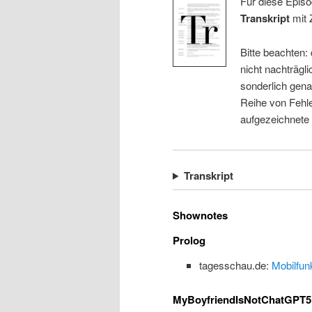
Für diese Episo
Transkript
mit 
Bitte beachten:
nicht nachträgli
sonderlich gena
Reihe von Fehle
aufgezeichnete
Transkript
Shownotes
Prolog
tagesschau.de:
Mobilfun
MyBoyfriendIsNotChatGPT5