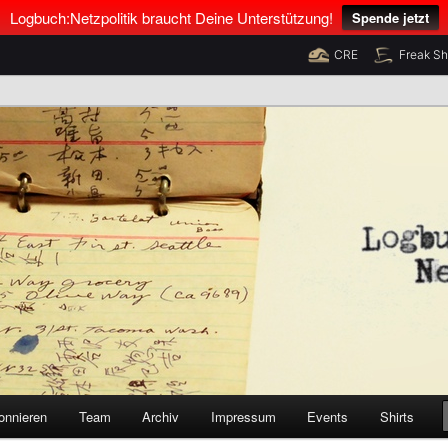
Logbuch:Netzpolitik braucht Deine Unterstützung!
Spende jetzt
CRE
Freak S
nus Neumann und Tim Pritlove
olitik
onnieren
Team
Archiv
Impressum
Events
Shirts