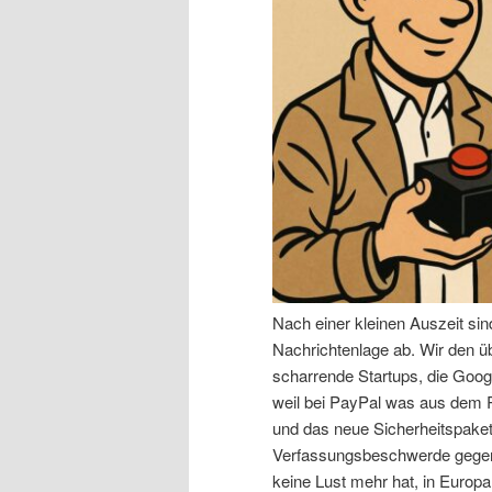
n
r
I
e
n
n
h
I
a
n
l
h
Nach einer kleinen Auszeit si
t
a
Nachrichtenlage ab. Wir den 
scharrende Startups, die Goog
s
l
weil bei PayPal was aus dem R
und das neue Sicherheitspaket,
p
t
Verfassungsbeschwerde gegen 
keine Lust mehr hat, in Europa