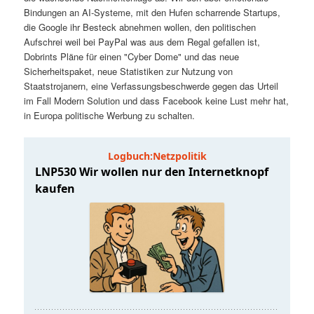
t
a
Bindungen an AI-Systeme, mit den Hufen scharrende Startups,
die Google ihr Besteck abnehmen wollen, den politischen
s
l
Aufschrei weil bei PayPal was aus dem Regal gefallen ist,
Dobrints Pläne für einen "Cyber Dome" und das neue
p
t
Sicherheitspaket, neue Statistiken zur Nutzung von
Staatstrojanern, eine Verfassungsbeschwerde gegen das Urteil
im Fall Modern Solution und dass Facebook keine Lust mehr hat,
r
s
in Europa politische Werbung zu schalten.
i
p
n
r
g
i
e
n
n
g
e
n