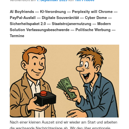
i
s
m
u
n
n
AI Boyfriends — KI-Verordnung — Perplexity will Chrome —
g
a
PayPal-Ausfall — Digitale Souveränität — Cyber Dome —
ä
n
e
v
Sicherheitspaket 2.0 — Staatstrojanernutzung — Modern
n
i
Solution Verfassungsbeschwerde — Politische Werbung —
r
d
g
Termine
a
e
ä
t
i
n
r
o
n
I
e
n
n
h
I
a
n
l
h
Nach einer kleinen Auszeit sind wir wieder am Start und arbeiten
die wachsende Nachrichtenlage ab. Wir den über emotionale