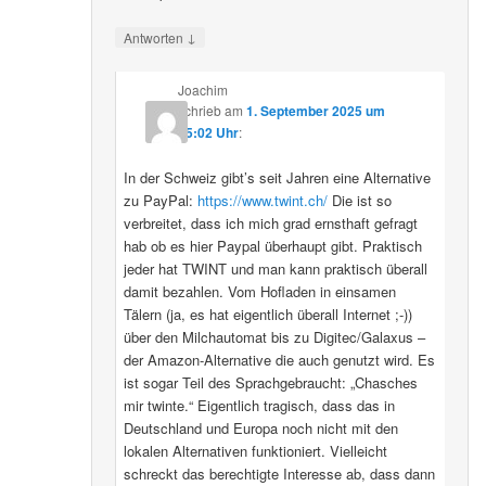
↓
Antworten
Joachim
schrieb
am
1. September 2025 um
15:02 Uhr
:
In der Schweiz gibt’s seit Jahren eine Alternative
zu PayPal:
https://www.twint.ch/
Die ist so
verbreitet, dass ich mich grad ernsthaft gefragt
hab ob es hier Paypal überhaupt gibt. Praktisch
jeder hat TWINT und man kann praktisch überall
damit bezahlen. Vom Hofladen in einsamen
Tälern (ja, es hat eigentlich überall Internet ;-))
über den Milchautomat bis zu Digitec/Galaxus –
der Amazon-Alternative die auch genutzt wird. Es
ist sogar Teil des Sprachgebraucht: „Chasches
mir twinte.“ Eigentlich tragisch, dass das in
Deutschland und Europa noch nicht mit den
lokalen Alternativen funktioniert. Vielleicht
schreckt das berechtigte Interesse ab, dass dann