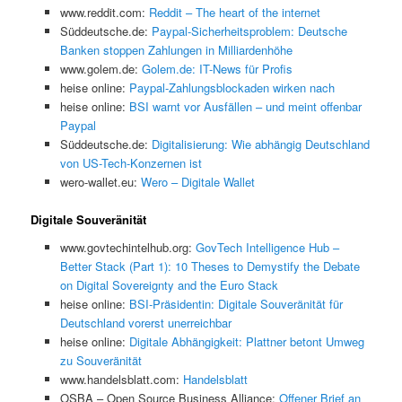
www.reddit.com:
Reddit – The heart of the internet
Süddeutsche.de:
Paypal-Sicherheitsproblem: Deutsche
Banken stoppen Zahlungen in Milliardenhöhe
www.golem.de:
Golem.de: IT-News für Profis
heise online:
Paypal-Zahlungsblockaden wirken nach
heise online:
BSI warnt vor Ausfällen – und meint offenbar
Paypal
Süddeutsche.de:
Digitalisierung: Wie abhängig Deutschland
von US-Tech-Konzernen ist
wero-wallet.eu:
Wero – Digitale Wallet
Digitale Souveränität
www.govtechintelhub.org:
GovTech Intelligence Hub –
Better Stack (Part 1): 10 Theses to Demystify the Debate
on Digital Sovereignty and the Euro Stack
heise online:
BSI-Präsidentin: Digitale Souveränität für
Deutschland vorerst unerreichbar
heise online:
Digitale Abhängigkeit: Plattner betont Umweg
zu Souveränität
www.handelsblatt.com:
Handelsblatt
OSBA – Open Source Business Alliance:
Offener Brief an