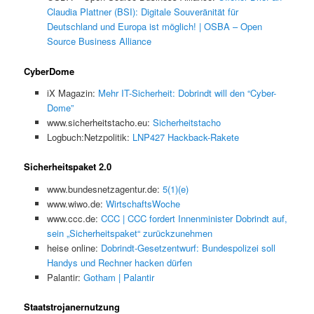
Claudia Plattner (BSI): Digitale Souveränität für
Deutschland und Europa ist möglich! | OSBA – Open
Source Business Alliance
CyberDome
iX Magazin:
Mehr IT-Sicherheit: Dobrindt will den “Cyber-
Dome”
www.sicherheitstacho.eu:
Sicherheitstacho
Logbuch:Netzpolitik:
LNP427 Hackback-Rakete
Sicherheitspaket 2.0
www.bundesnetzagentur.de:
5(1)(e)
www.wiwo.de:
WirtschaftsWoche
www.ccc.de:
CCC | CCC fordert Innenminister Dobrindt auf,
sein „Sicherheitspaket“ zurückzunehmen
heise online:
Dobrindt-Gesetzentwurf: Bundespolizei soll
Handys und Rechner hacken dürfen
Palantir:
Gotham | Palantir
Staatstrojanernutzung