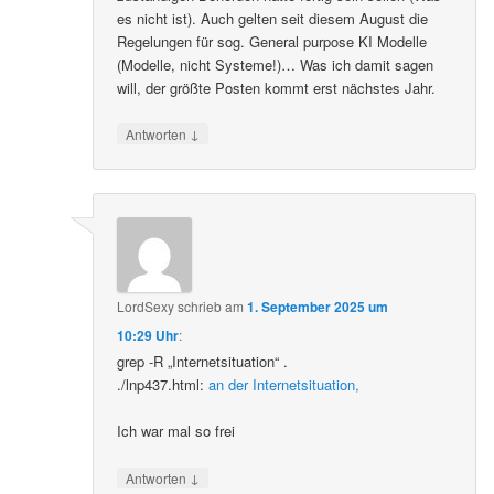
es nicht ist). Auch gelten seit diesem August die
Regelungen für sog. General purpose KI Modelle
(Modelle, nicht Systeme!)… Was ich damit sagen
will, der größte Posten kommt erst nächstes Jahr.
↓
Antworten
LordSexy
schrieb
am
1. September 2025 um
10:29 Uhr
:
grep -R „Internetsituation“ .
./lnp437.html:
an der Internetsituation,
Ich war mal so frei
↓
Antworten