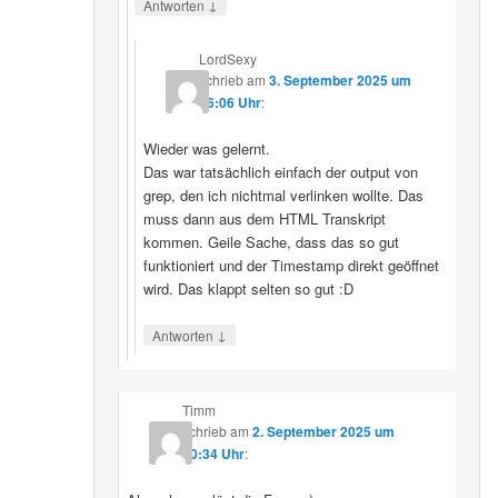
↓
Antworten
LordSexy
schrieb
am
3. September 2025 um
16:06 Uhr
:
Wieder was gelernt.
Das war tatsächlich einfach der output von
grep, den ich nichtmal verlinken wollte. Das
muss dann aus dem HTML Transkript
kommen. Geile Sache, dass das so gut
funktioniert und der Timestamp direkt geöffnet
wird. Das klappt selten so gut :D
↓
Antworten
Timm
schrieb
am
2. September 2025 um
10:34 Uhr
: