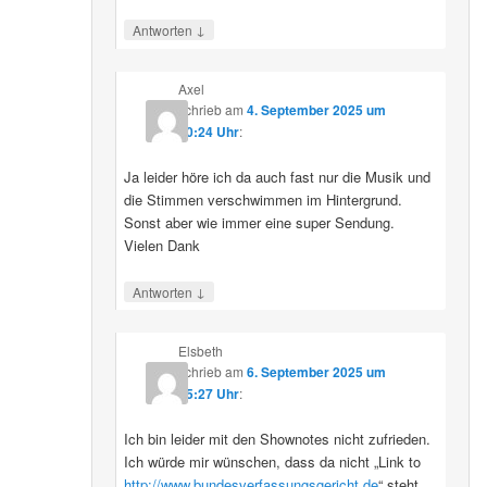
↓
Antworten
Axel
schrieb
am
4. September 2025 um
10:24 Uhr
:
Ja leider höre ich da auch fast nur die Musik und
die Stimmen verschwimmen im Hintergrund.
Sonst aber wie immer eine super Sendung.
Vielen Dank
↓
Antworten
Elsbeth
schrieb
am
6. September 2025 um
15:27 Uhr
:
Ich bin leider mit den Shownotes nicht zufrieden.
Ich würde mir wünschen, dass da nicht „Link to
http://www.bundesverfassungsgericht.de
“ steht,