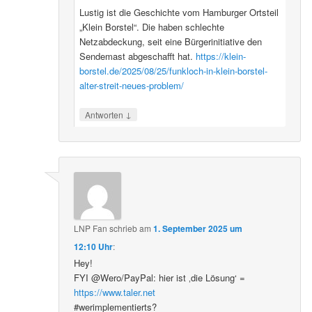
Lustig ist die Geschichte vom Hamburger Ortsteil
„Klein Borstel“. Die haben schlechte
Netzabdeckung, seit eine Bürgerinitiative den
Sendemast abgeschafft hat.
https://klein-
borstel.de/2025/08/25/funkloch-in-klein-borstel-
alter-streit-neues-problem/
↓
Antworten
LNP Fan
schrieb
am
1. September 2025 um
12:10 Uhr
:
Hey!
FYI @Wero/PayPal: hier ist ‚die Lösung‘ =
https://www.taler.net
#werimplementierts?