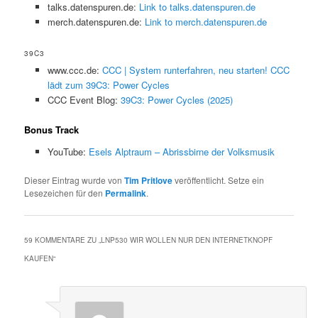
talks.datenspuren.de:
Link to talks.datenspuren.de
merch.datenspuren.de:
Link to merch.datenspuren.de
39C3
www.ccc.de:
CCC | System runterfahren, neu starten! CCC
lädt zum 39C3: Power Cycles
CCC Event Blog:
39C3: Power Cycles (2025)
Bonus Track
YouTube:
Esels Alptraum – Abrissbirne der Volksmusik
Dieser Eintrag wurde von
Tim Pritlove
veröffentlicht. Setze ein
Lesezeichen für den
Permalink
.
59 KOMMENTARE ZU „
LNP530 WIR WOLLEN NUR DEN INTERNETKNOPF
KAUFEN
“