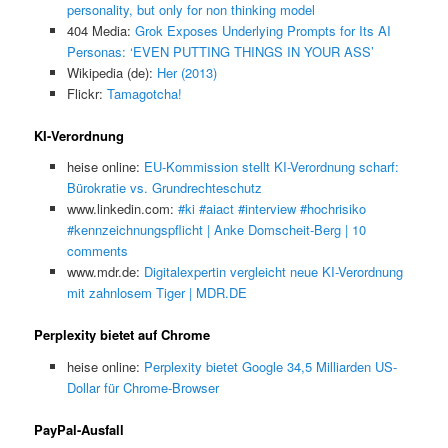
personality, but only for non thinking model
404 Media:
Grok Exposes Underlying Prompts for Its AI
Personas: ‘EVEN PUTTING THINGS IN YOUR ASS’
Wikipedia (de):
Her (2013)
Flickr:
Tamagotcha!
KI-Verordnung
heise online:
EU-Kommission stellt KI-Verordnung scharf:
Bürokratie vs. Grundrechteschutz
www.linkedin.com:
#ki #aiact #interview #hochrisiko
#kennzeichnungspflicht | Anke Domscheit-Berg | 10
comments
www.mdr.de:
Digitalexpertin vergleicht neue KI-Verordnung
mit zahnlosem Tiger | MDR.DE
Perplexity bietet auf Chrome
heise online:
Perplexity bietet Google 34,5 Milliarden US-
Dollar für Chrome-Browser
PayPal-Ausfall