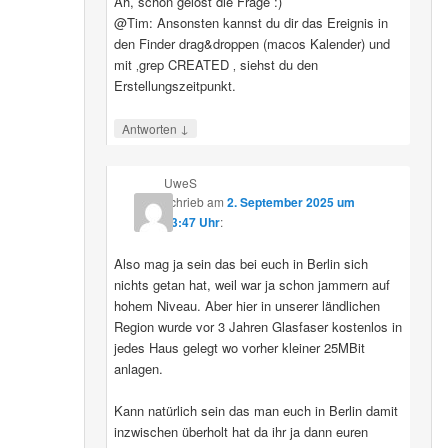
Ah, schon gelöst die Frage :)
@Tim: Ansonsten kannst du dir das Ereignis in
den Finder drag&droppen (macos Kalender) und
mit ‚grep CREATED ‚ siehst du den
Erstellungszeitpunkt.
↓
Antworten
UweS
schrieb
am
2. September 2025 um
13:47 Uhr
:
Also mag ja sein das bei euch in Berlin sich
nichts getan hat, weil war ja schon jammern auf
hohem Niveau. Aber hier in unserer ländlichen
Region wurde vor 3 Jahren Glasfaser kostenlos in
jedes Haus gelegt wo vorher kleiner 25MBit
anlagen.
Kann natürlich sein das man euch in Berlin damit
inzwischen überholt hat da ihr ja dann euren