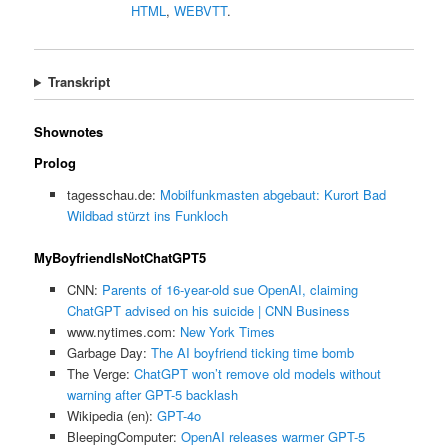
HTML
,
WEBVTT
.
Transkript
Shownotes
Prolog
tagesschau.de:
Mobilfunkmasten abgebaut: Kurort Bad
Wildbad stürzt ins Funkloch
MyBoyfriendIsNotChatGPT5
CNN:
Parents of 16-year-old sue OpenAI, claiming
ChatGPT advised on his suicide | CNN Business
www.nytimes.com:
New York Times
Garbage Day:
The AI boyfriend ticking time bomb
The Verge:
ChatGPT won’t remove old models without
warning after GPT-5 backlash
Wikipedia (en):
GPT-4o
BleepingComputer:
OpenAI releases warmer GPT-5