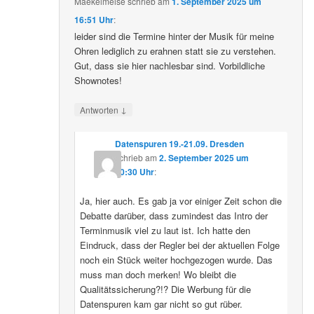
Maekelmeise
schrieb
am
1. September 2025 um
16:51 Uhr
:
leider sind die Termine hinter der Musik für meine
Ohren lediglich zu erahnen statt sie zu verstehen.
Gut, dass sie hier nachlesbar sind. Vorbildliche
Shownotes!
↓
Antworten
Datenspuren 19.-21.09. Dresden
schrieb
am
2. September 2025 um
10:30 Uhr
:
Ja, hier auch. Es gab ja vor einiger Zeit schon die
Debatte darüber, dass zumindest das Intro der
Terminmusik viel zu laut ist. Ich hatte den
Eindruck, dass der Regler bei der aktuellen Folge
noch ein Stück weiter hochgezogen wurde. Das
muss man doch merken! Wo bleibt die
Qualitätssicherung?!? Die Werbung für die
Datenspuren kam gar nicht so gut rüber.